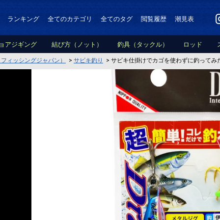
ランキング
全てのカテゴリ
全てのタグ
閲覧履歴
潮見表
ョアジギング
結び方（ノット）
釣具（タックル）
ロッド
PAN（フィッシングジャパン）
>
サビキ釣り
>
サビキ仕掛けでカゴを使わずに釣ってみ