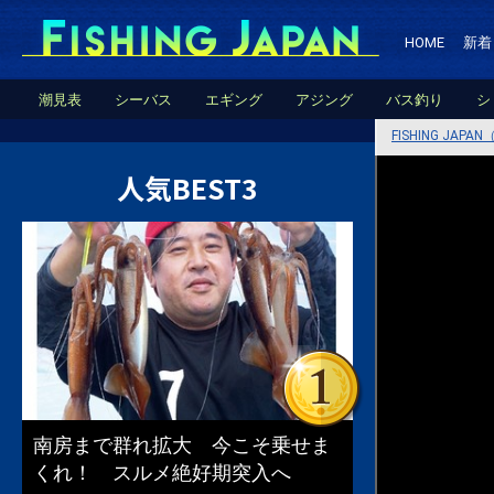
HOME
新着
潮見表
シーバス
エギング
アジング
バス釣り
シ
FISHING JA
人気BEST3
南房まで群れ拡大 今こそ乗せま
くれ！ スルメ絶好期突入へ