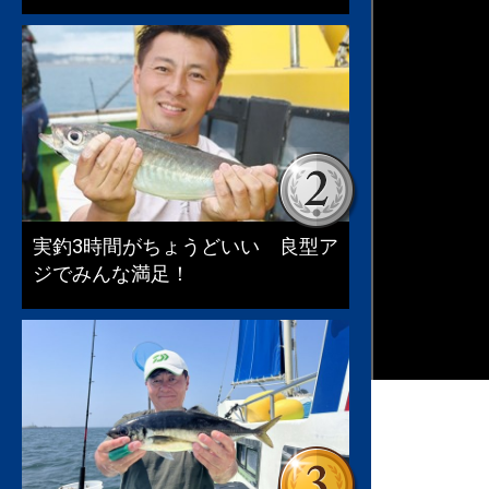
実釣3時間がちょうどいい 良型ア
ジでみんな満足！