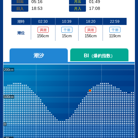
05:16
01:49
日出
月出
18:53
17:08
日入
月入
潮時
02:30
10:39
18:20
22:59
満潮
干潮
満潮
干潮
潮位
156cm
15cm
156cm
119cm
潮汐
BI
（爆釣指数）
200
100
0