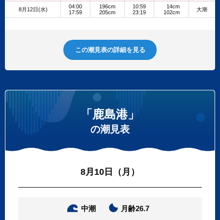
04:00
196cm
10:59
14cm
8月12日(水)
大潮
17:59
205cm
23:19
102cm
この潮見表の詳細を見る
「鹿島港」
の潮見表
8月10日（月）
中潮
月齢26.7