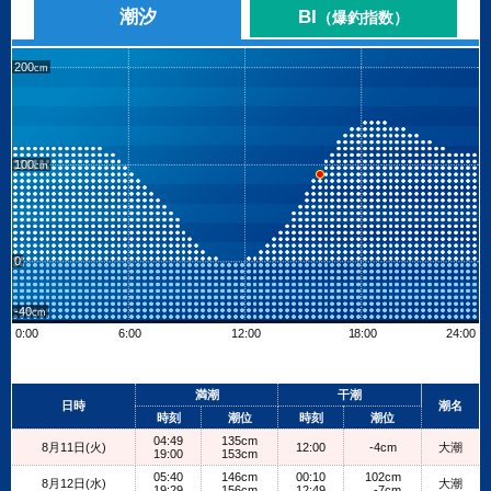
潮汐
BI
（爆釣指数）
200
100
0
-40
0:00
6:00
12:00
18:00
24:00
Leaflet
| ©
OpenStreetMap contributors
+
満潮
干潮
日時
潮名
−
時刻
潮位
時刻
潮位
04:49
135cm
8月11日(火)
12:00
-4cm
大潮
19:00
153cm
05:40
146cm
00:10
102cm
8月12日(水)
大潮
19:29
156cm
12:49
-7cm