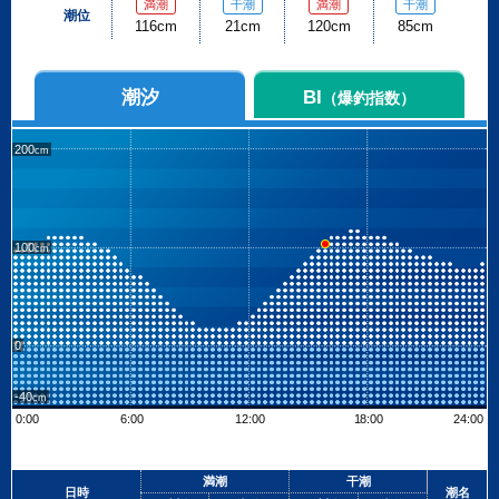
満潮
干潮
満潮
干潮
潮位
116cm
21cm
120cm
85cm
潮汐
BI
（爆釣指数）
200
100
0
-40
0:00
6:00
12:00
18:00
24:00
Leaflet
| ©
OpenStreetMap contributors
+
満潮
干潮
日時
潮名