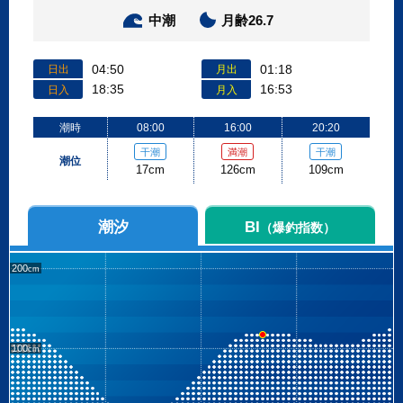
中潮
月齢26.7
04:50
01:18
日出
月出
18:35
16:53
日入
月入
潮時
08:00
16:00
20:20
干潮
満潮
干潮
潮位
17cm
126cm
109cm
潮汐
BI
（爆釣指数）
200
100