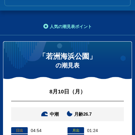
人気の潮見表ポイント
「若洲海浜公園」
の潮見表
8月10日（月）
中潮
月齢26.7
04:54
01:24
日出
月出