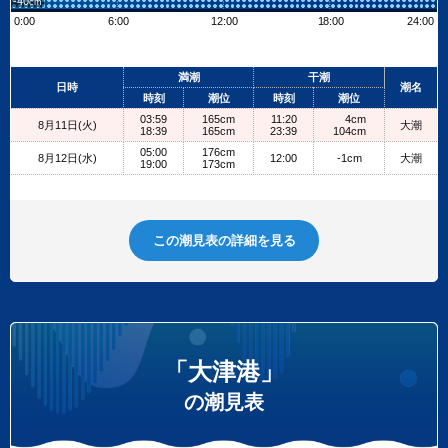
-40
0:00
6:00
12:00
18:00
24:00
Leaflet
| ©
OpenStreetMap contributors
+
満潮
干潮
日時
潮名
−
時刻
潮位
時刻
潮位
03:59
165cm
11:20
4cm
8月11日(火)
大潮
18:39
165cm
23:39
104cm
05:00
176cm
8月12日(水)
12:00
-1cm
大潮
19:00
173cm
この潮見表の詳細を見る
「大津港」
の潮見表