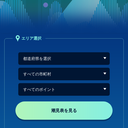
エリア選択
潮見表を見る