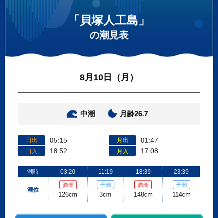
「貝塚人工島」
の潮見表
8月10日（月）
中潮
月齢26.7
05:15
01:47
日出
月出
18:52
17:08
日入
月入
潮時
03:20
11:19
18:39
23:39
満潮
干潮
満潮
干潮
潮位
126cm
3cm
148cm
114cm