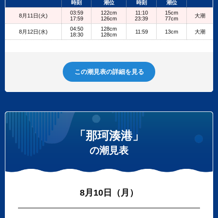
−
時刻
潮位
時刻
潮位
03:59
122cm
11:10
15cm
8月11日(火)
大潮
17:59
126cm
23:39
77cm
04:50
128cm
8月12日(水)
11:59
13cm
大潮
18:30
128cm
この潮見表の詳細を見る
「那珂湊港」
の潮見表
8月10日（月）