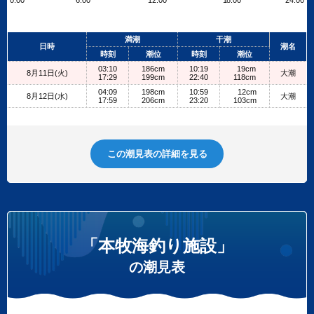
0:00
6:00
12:00
18:00
24:00
Leaflet
| ©
OpenStreetMap contributors
+
満潮
干潮
日時
潮名
−
時刻
潮位
時刻
潮位
03:10
186cm
10:19
19cm
8月11日(火)
大潮
17:29
199cm
22:40
118cm
04:09
198cm
10:59
12cm
8月12日(水)
大潮
17:59
206cm
23:20
103cm
この潮見表の詳細を見る
「本牧海釣り施設」
の潮見表