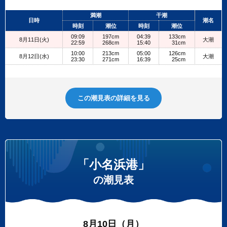
+
満潮
干潮
日時
潮名
−
時刻
潮位
時刻
潮位
09:09
197cm
04:39
133cm
8月11日(火)
大潮
22:59
268cm
15:40
31cm
10:00
213cm
05:00
126cm
8月12日(水)
大潮
23:30
271cm
16:39
25cm
この潮見表の詳細を見る
「小名浜港」
の潮見表
8月10日（月）