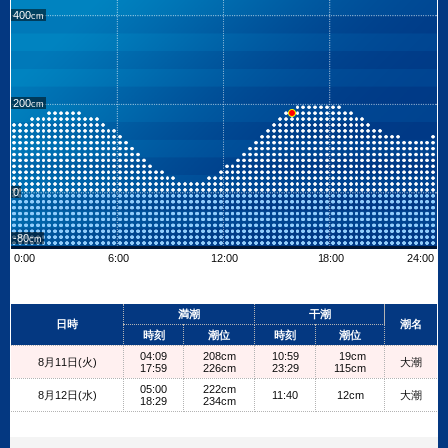
400
200
0
-80
0:00
6:00
12:00
18:00
24:00
Leaflet
| ©
OpenStreetMap contributors
+
満潮
干潮
日時
潮名
−
時刻
潮位
時刻
潮位
04:09
208cm
10:59
19cm
8月11日(火)
大潮
17:59
226cm
23:29
115cm
05:00
222cm
8月12日(水)
11:40
12cm
大潮
18:29
234cm