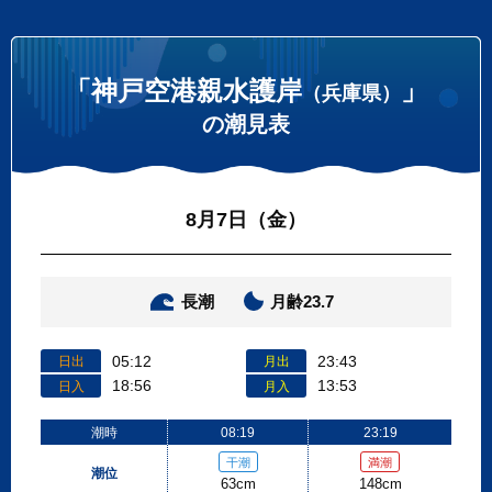
「神戸空港親水護岸
」
（兵庫県）
の潮見表
8月7日（金）
長潮
月齢23.7
05:12
23:43
日出
月出
18:56
13:53
日入
月入
潮時
08:19
23:19
干潮
満潮
潮位
63cm
148cm