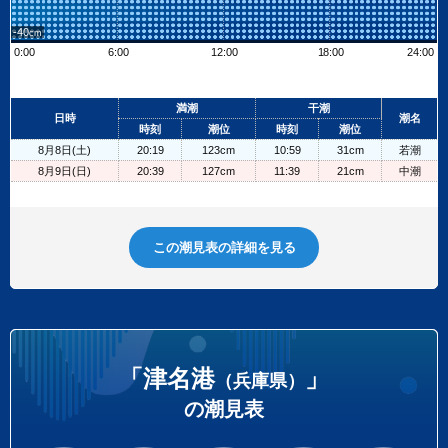
-40
0:00
6:00
12:00
18:00
24:00
Leaflet
| ©
OpenStreetMap contributors
+
満潮
干潮
日時
潮名
−
時刻
潮位
時刻
潮位
8月8日(土)
20:19
123cm
10:59
31cm
若潮
8月9日(日)
20:39
127cm
11:39
21cm
中潮
この潮見表の詳細を見る
「津名港
」
（兵庫県）
の潮見表