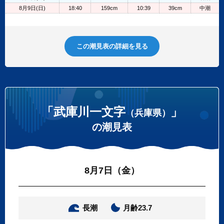
8月9日(日)
18:40
159cm
10:39
39cm
中潮
この潮見表の詳細を見る
「武庫川一文字
」
（兵庫県）
の潮見表
8月7日（金）
長潮
月齢23.7