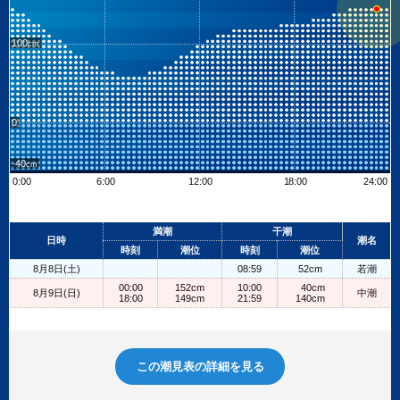
100
0
-40
0:00
6:00
12:00
18:00
24:00
Leaflet
| ©
OpenStreetMap contributors
+
満潮
干潮
日時
潮名
−
時刻
潮位
時刻
潮位
8月8日(土)
08:59
52cm
若潮
00:00
152cm
10:00
40cm
8月9日(日)
中潮
18:00
149cm
21:59
140cm
この潮見表の詳細を見る