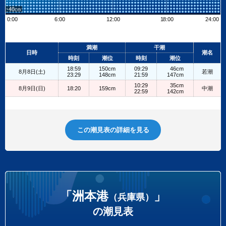
-40
0:00
6:00
12:00
18:00
24:00
Leaflet
| ©
OpenStreetMap contributors
+
満潮
干潮
日時
潮名
−
時刻
潮位
時刻
潮位
18:59
150cm
09:29
46cm
8月8日(土)
若潮
23:29
148cm
21:59
147cm
10:29
35cm
8月9日(日)
18:20
159cm
中潮
22:59
142cm
この潮見表の詳細を見る
「洲本港
」
（兵庫県）
の潮見表