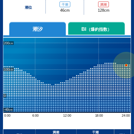
干潮
満潮
潮位
46cm
128cm
潮汐
BI
（爆釣指数）
200
100
0
-40
0:00
6:00
12:00
18:00
24:00
Leaflet
| ©
OpenStreetMap contributors
+
満潮
干潮