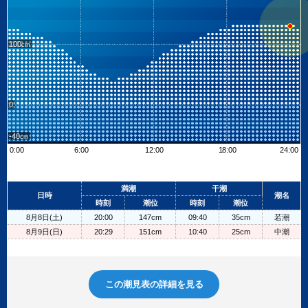
100
0
-40
0:00
6:00
12:00
18:00
24:00
Leaflet
| ©
OpenStreetMap contributors
+
満潮
干潮
日時
潮名
−
時刻
潮位
時刻
潮位
8月8日(土)
20:00
147cm
09:40
35cm
若潮
8月9日(日)
20:29
151cm
10:40
25cm
中潮
この潮見表の詳細を見る