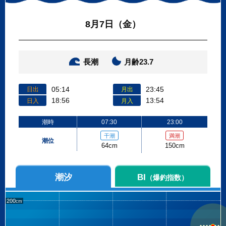
8月7日（金）
長潮
月齢23.7
05:14
23:45
日出
月出
18:56
13:54
日入
月入
潮時
07:30
23:00
干潮
満潮
潮位
64cm
150cm
潮汐
BI
（爆釣指数）
200