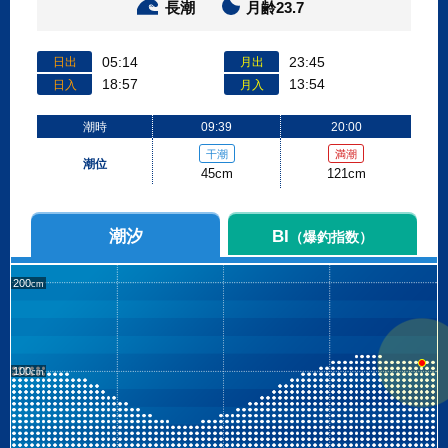
長潮
月齢23.7
05:14
23:45
日出
月出
18:57
13:54
日入
月入
潮時
09:39
20:00
干潮
満潮
潮位
45cm
121cm
潮汐
BI
（爆釣指数）
200
100