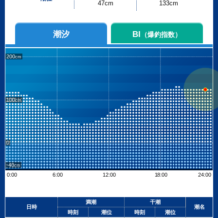
47cm
133cm
潮汐
BI
（爆釣指数）
200
100
0
-40
0:00
6:00
12:00
18:00
24:00
Leaflet
| ©
OpenStreetMap contributors
+
満潮
干潮
日時
潮名
−
時刻
潮位
時刻
潮位