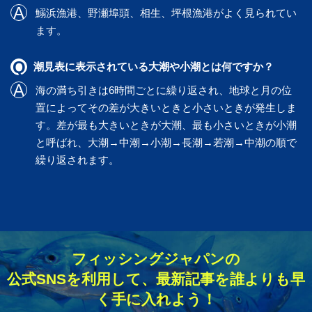
鰯浜漁港
、
野瀬埠頭
、
相生
、
坪根漁港
がよく見られてい
ます。
潮見表に表示されている大潮や小潮とは何ですか？
海の満ち引きは6時間ごとに繰り返され、地球と月の位
置によってその差が大きいときと小さいときが発生しま
す。差が最も大きいときが大潮、最も小さいときが小潮
と呼ばれ、大潮→中潮→小潮→長潮→若潮→中潮の順で
繰り返されます。
フィッシングジャパンの
公式SNSを利用して、最新記事を誰よりも早
く手に入れよう！