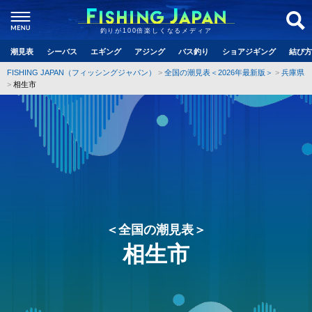
釣りが100倍楽しくなるメディア
潮見表
シーバス
エギング
アジング
バス釣り
ショアジギング
結び方
FISHING JAPAN（フィッシングジャパン）
全国の潮見表＜2026年最新版＞
兵庫県
相生市
＜全国の潮見表＞
相生市