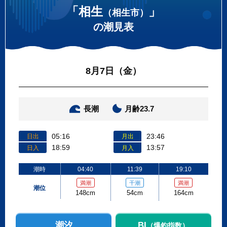
「相生
」
（相生市）
の潮見表
8月7日（金）
長潮
月齢23.7
05:16
23:46
日出
月出
18:59
13:57
日入
月入
潮時
04:40
11:39
19:10
満潮
干潮
満潮
潮位
148cm
54cm
164cm
潮汐
BI
（爆釣指数）