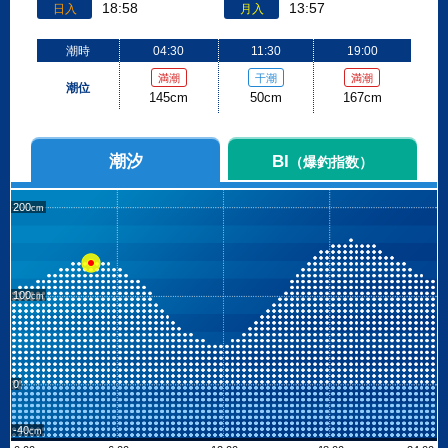
18:58
13:57
日入
月入
潮時
04:30
11:30
19:00
満潮
干潮
満潮
潮位
145cm
50cm
167cm
潮汐
BI
（爆釣指数）
200
100
0
-40