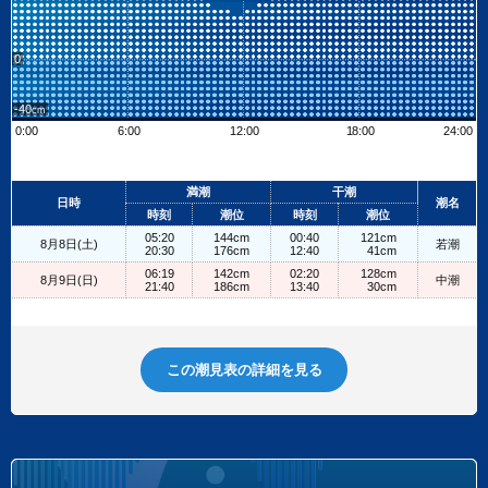
0
-40
0:00
6:00
12:00
18:00
24:00
Leaflet
| ©
OpenStreetMap contributors
+
満潮
干潮
日時
潮名
−
時刻
潮位
時刻
潮位
05:20
144cm
00:40
121cm
8月8日(土)
若潮
20:30
176cm
12:40
41cm
06:19
142cm
02:20
128cm
8月9日(日)
中潮
21:40
186cm
13:40
30cm
この潮見表の詳細を見る