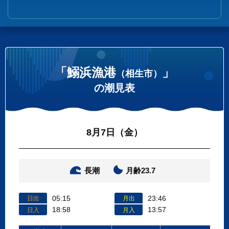
「鰯浜漁港
」
（相生市）
の潮見表
8月7日（金）
長潮
月齢23.7
05:15
23:46
日出
月出
18:58
13:57
日入
月入