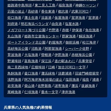
姫路港中島埠頭
東二見人工島
福良漁港
神鋼ケーソン
苅屋の波止
高砂港
香住東港
都志港
武庫川河口
炬口漁港
灘土生港
浜坂港
仮屋漁港
室津漁港
室津港
別府港
明石海浜ベランダ
由良港
塩屋水路
メガフロート海づり公園
竹野港
赤穂
伊保港
魚住漁港
丸山漁港
姫路市立遊漁センター
郡家漁港
鰯浜漁港
ポートアイランド北公園
釣堀海恵
御前浜橋
松江海岸
高砂海浜公園
沼島港
阿那賀漁港
シーパーク佐野
育波漁港
大塩漁港
曽根港
伊毘漁港
赤穂海浜公園
野瀬埠頭
富島漁港
深江浜
道の駅あわじ
兵庫突堤
南二見西緑地
広畑埠頭
江崎
加古川河口一文字
鳥飼漁港
釜口漁港
灘浜緑地
須磨浦港
旧波門崎燈籠堂
浅野漁港
阿万海岸海水浴場の波止
塩田漁港
福良
浦港
岩見漁港
柴山港
佐野新島
諸寄漁港
灘浜
坂越漁港
尾崎漁港
仁頃漁港
垂水一文字
津井漁港
兵庫県の人気魚種の釣果情報