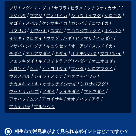
ブリ
マダイ
マダコ
サワラ
ヒラメ
タチウオ
カサゴ
キジハタ
マアジ
アオリイカ
ショウサイフグ
シロギス
マゴチ
メバル
ケンサキイカ
カンパチ
コウイカ
ゴマサバ
カワハギ
スズキ
ヨコスジフエダイ
ホウボウ
イサキ
クロダイ
ウマヅラハギ
ヒラマサ
イシダイ
マサバ
シログチ
キュウセン
オニアジ
スルメイカ
チダイ
アカアマダイ
キダイ
オオモンハタ
マコガレイ
フエフキダイ
キチヌ
トラフグ
ヘダイ
オニオコゼ
クロソイ
クエ
イトヨリダイ
マハタ
シロアマダイ
ウスメバル
シイラ
メジナ
カタクチイワシ
チカメキントキ
オオクチイシナギ
シロサバフグ
ウッカリカサゴ
メダイ
メイチダイ
マトウダイ
アオハタ
ムツ
アカイサキ
オオメハタ
アラ
アカヤガラ
マルソウダ
相生市で潮見表がよく見られるポイントはどこですか？