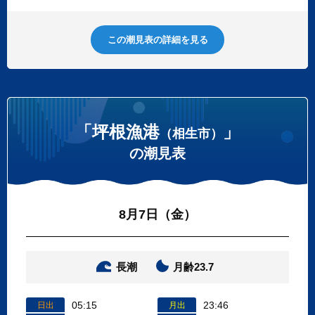
この潮見表の詳細を見る
「坪根漁港
」
（相生市）
の潮見表
8月7日（金）
長潮
月齢23.7
05:15
23:46
日出
月出