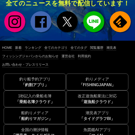
全てのニュースを無料で配信しています！
HOME
新着
ランキング
全てのカテゴリ
全てのタグ
閲覧履歴
潮見表
フィッシングジャパンからのお知らせ
運営会社
利用規約
お問い合わせ・プレスリリース
釣り船予約アプリ
釣りメディア
「釣割アプリ」
「FISHINGJAPAN」
1秒記入の乗船名簿
改正遊漁船業法に対応
「乗船名簿クラウド」
「遊漁船クラウド」
船釣りメディア
潮見表アプリ
「船釣りマガジン」
「タイドグラフBI」
全国の潮汐情報
魚図鑑AIアプリ