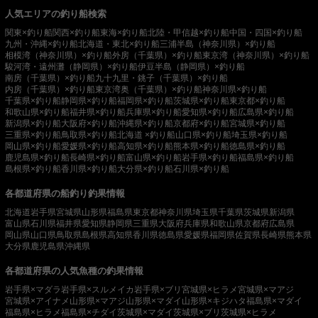
人気エリアの釣り船検索
関東×釣り船
関西×釣り船
東海×釣り船
北陸・甲信越×釣り船
中国・四国×釣り船
九州・沖縄×釣り船
北海道・東北×釣り船
三浦半島（神奈川県）×釣り船
相模湾（神奈川県）×釣り船
外房（千葉県）×釣り船
東京湾（神奈川県）×釣り船
駿河湾・遠州灘（静岡県）×釣り船
伊豆半島（静岡県）×釣り船
南房（千葉県）×釣り船
九十九里・銚子（千葉県）×釣り船
内房（千葉県）×釣り船
東京湾奥（千葉県）×釣り船
神奈川県×釣り船
千葉県×釣り船
静岡県×釣り船
福岡県×釣り船
茨城県×釣り船
東京都×釣り船
和歌山県×釣り船
福井県×釣り船
兵庫県×釣り船
愛知県×釣り船
広島県×釣り船
新潟県×釣り船
大阪府×釣り船
沖縄県×釣り船
京都府×釣り船
宮城県×釣り船
三重県×釣り船
鳥取県×釣り船
北海道 ×釣り船
山口県×釣り船
埼玉県×釣り船
岡山県×釣り船
愛媛県×釣り船
高知県×釣り船
熊本県×釣り船
徳島県×釣り船
鹿児島県×釣り船
長崎県×釣り船
富山県×釣り船
岩手県×釣り船
福島県×釣り船
島根県×釣り船
香川県×釣り船
大分県×釣り船
石川県×釣り船
各都道府県の船釣り釣果情報
北海道
岩手県
宮城県
山形県
福島県
東京都
神奈川県
埼玉県
千葉県
茨城県
新潟県
富山県
石川県
福井県
愛知県
静岡県
三重県
大阪府
兵庫県
和歌山県
京都府
広島県
岡山県
山口県
鳥取県
島根県
高知県
香川県
徳島県
愛媛県
福岡県
佐賀県
長崎県
熊本県
大分県
鹿児島県
沖縄県
各都道府県の人気魚種の釣果情報
岩手県×マダラ
岩手県×スルメイカ
岩手県×ブリ
宮城県×ヒラメ
宮城県×マアジ
宮城県×アイナメ
山形県×マアジ
山形県×マダイ
山形県×キジハタ
福島県×マダイ
福島県×ヒラメ
福島県×チダイ
茨城県×マダイ
茨城県×ブリ
茨城県×ヒラメ