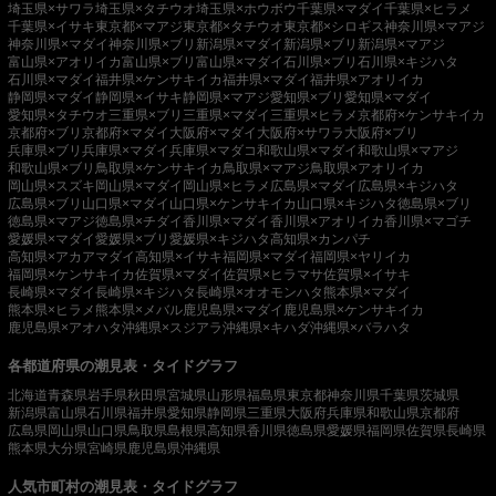
埼玉県×サワラ
埼玉県×タチウオ
埼玉県×ホウボウ
千葉県×マダイ
千葉県×ヒラメ
千葉県×イサキ
東京都×マアジ
東京都×タチウオ
東京都×シロギス
神奈川県×マアジ
神奈川県×マダイ
神奈川県×ブリ
新潟県×マダイ
新潟県×ブリ
新潟県×マアジ
富山県×アオリイカ
富山県×ブリ
富山県×マダイ
石川県×ブリ
石川県×キジハタ
石川県×マダイ
福井県×ケンサキイカ
福井県×マダイ
福井県×アオリイカ
静岡県×マダイ
静岡県×イサキ
静岡県×マアジ
愛知県×ブリ
愛知県×マダイ
愛知県×タチウオ
三重県×ブリ
三重県×マダイ
三重県×ヒラメ
京都府×ケンサキイカ
京都府×ブリ
京都府×マダイ
大阪府×マダイ
大阪府×サワラ
大阪府×ブリ
兵庫県×ブリ
兵庫県×マダイ
兵庫県×マダコ
和歌山県×マダイ
和歌山県×マアジ
和歌山県×ブリ
鳥取県×ケンサキイカ
鳥取県×マアジ
鳥取県×アオリイカ
岡山県×スズキ
岡山県×マダイ
岡山県×ヒラメ
広島県×マダイ
広島県×キジハタ
広島県×ブリ
山口県×マダイ
山口県×ケンサキイカ
山口県×キジハタ
徳島県×ブリ
徳島県×マアジ
徳島県×チダイ
香川県×マダイ
香川県×アオリイカ
香川県×マゴチ
愛媛県×マダイ
愛媛県×ブリ
愛媛県×キジハタ
高知県×カンパチ
高知県×アカアマダイ
高知県×イサキ
福岡県×マダイ
福岡県×ヤリイカ
福岡県×ケンサキイカ
佐賀県×マダイ
佐賀県×ヒラマサ
佐賀県×イサキ
長崎県×マダイ
長崎県×キジハタ
長崎県×オオモンハタ
熊本県×マダイ
熊本県×ヒラメ
熊本県×メバル
鹿児島県×マダイ
鹿児島県×ケンサキイカ
鹿児島県×アオハタ
沖縄県×スジアラ
沖縄県×キハダ
沖縄県×バラハタ
各都道府県の潮見表・タイドグラフ
北海道
青森県
岩手県
秋田県
宮城県
山形県
福島県
東京都
神奈川県
千葉県
茨城県
新潟県
富山県
石川県
福井県
愛知県
静岡県
三重県
大阪府
兵庫県
和歌山県
京都府
広島県
岡山県
山口県
鳥取県
島根県
高知県
香川県
徳島県
愛媛県
福岡県
佐賀県
長崎県
熊本県
大分県
宮崎県
鹿児島県
沖縄県
人気市町村の潮見表・タイドグラフ