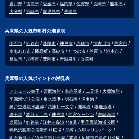
香川県
徳島県
愛媛県
福岡県
佐賀県
長崎県
熊本県
大分県
宮崎県
鹿児島県
沖縄県
兵庫県の人気市町村の潮見表
明石市
姫路市
淡路市
神戸市
赤穂市
加古川市
西宮市
南あわじ市
播磨町
高砂市
たつの市
芦屋市
洲本市
相生市
尼崎市
豊岡市
新温泉町
香美町
兵庫県の人気ポイントの潮見表
アジュール舞子
須磨海岸
南芦屋浜
二見港
大蔵海岸
平磯海づり公園
垂水漁港
明石港
津名港
神戸空港親水護岸
武庫川一文字
洲本港
妻鹿漁港
網干港
本荘人工島
神戸港
西宮ケーソン
林崎漁港
岩屋港
姫路港
江井ヶ島港
湊港
甲子園浜海浜公園
鳴尾浜臨海公園海釣り広場
尼崎
六甲マリンパーク
明石新波止
須磨海釣り公園
翼港
尼崎市立魚釣り公園