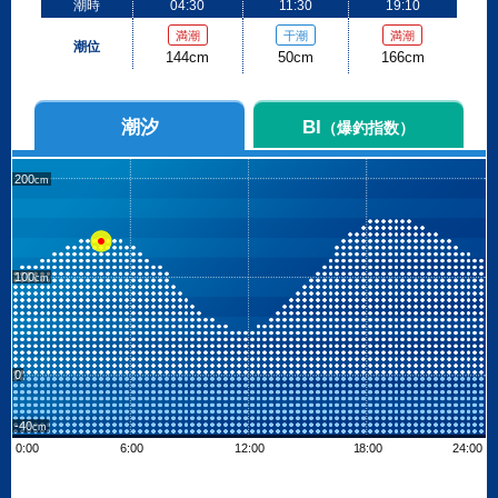
潮時
04:30
11:30
19:10
満潮
干潮
満潮
潮位
144cm
50cm
166cm
潮汐
BI
（爆釣指数）
200
100
0
-40
0:00
6:00
12:00
18:00
24:00
Leaflet
| ©
OpenStreetMap contributors