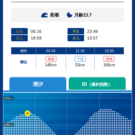
長潮
月齢23.7
05:16
23:46
日出
月出
18:59
13:57
日入
月入
潮時
04:39
11:30
19:00
満潮
干潮
満潮
潮位
148cm
53cm
166cm
潮汐
BI
（爆釣指数）
200
100