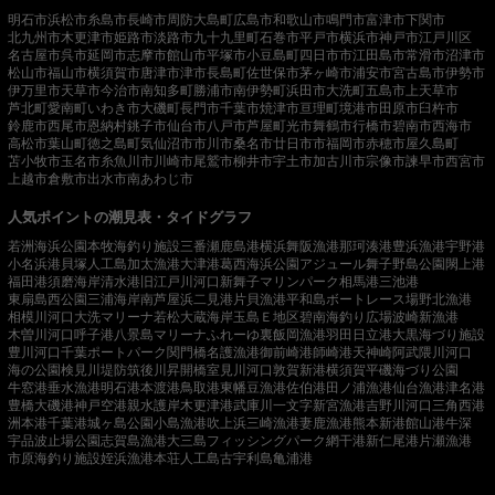
明石市
浜松市
糸島市
長崎市
周防大島町
広島市
和歌山市
鳴門市
富津市
下関市
北九州市
木更津市
姫路市
淡路市
九十九里町
石巻市
平戸市
横浜市
神戸市
江戸川区
名古屋市
呉市
延岡市
志摩市
館山市
平塚市
小豆島町
四日市市
江田島市
常滑市
沼津市
松山市
福山市
横須賀市
唐津市
津市
長島町
佐世保市
茅ヶ崎市
浦安市
宮古島市
伊勢市
伊万里市
天草市
今治市
南知多町
勝浦市
南伊勢町
浜田市
大洗町
五島市
上天草市
芦北町
愛南町
いわき市
大磯町
長門市
千葉市
焼津市
亘理町
境港市
田原市
臼杵市
鈴鹿市
西尾市
恩納村
銚子市
仙台市
八戸市
芦屋町
光市
舞鶴市
行橋市
碧南市
西海市
高松市
葉山町
徳之島町
気仙沼市
市川市
桑名市
廿日市市
福岡市
赤穂市
屋久島町
苫小牧市
玉名市
糸魚川市
川崎市
尾鷲市
柳井市
宇土市
加古川市
宗像市
諫早市
西宮市
上越市
倉敷市
出水市
南あわじ市
人気ポイントの潮見表・タイドグラフ
若洲海浜公園
本牧海釣り施設
三番瀬
鹿島港
横浜
舞阪漁港
那珂湊港
豊浜漁港
宇野港
小名浜港
貝塚人工島
加太漁港
大津港
葛西海浜公園
アジュール舞子
野島公園
閖上港
福田港
須磨海岸
清水港
旧江戸川河口
新舞子マリンパーク
相馬港
三池港
東扇島西公園
三浦海岸
南芦屋浜
二見港
片貝漁港
平和島ボートレース場
野北漁港
相模川河口
大洗マリーナ
若松
大蔵海岸
玉島Ｅ地区
碧南海釣り広場
波崎新漁港
木曽川河口
呼子港
八景島マリーナ
ふれーゆ裏
飯岡漁港
羽田
日立港
大黒海づり施設
豊川河口
千葉ポートパーク
関門橋
名護漁港
御前崎港
師崎港
天神崎
阿武隈川河口
海の公園
検見川堤防
筑後川昇開橋
室見川河口
敦賀新港
横須賀
平磯海づり公園
牛窓港
垂水漁港
明石港
本渡港
鳥取港
東幡豆漁港
佐伯港
田ノ浦漁港
仙台漁港
津名港
豊橋
大磯港
神戸空港親水護岸
木更津港
武庫川一文字
新宮漁港
吉野川河口
三角西港
洲本港
千葉港
城ヶ島公園
小島漁港
吹上浜
三崎漁港
妻鹿漁港
熊本新港
館山港
牛深
宇品波止場公園
志賀島漁港
大三島フィッシングパーク
網干港
新仁尾港
片瀬漁港
市原海釣り施設
姪浜漁港
本荘人工島
古宇利島
亀浦港