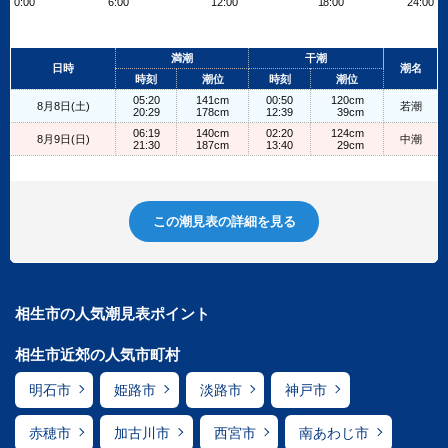
0:00
6:00
12:00
18:00
24:00
Leaflet
| ©
OpenStreetMap contributors
+
満潮
干潮
日時
潮名
−
時刻
潮位
時刻
潮位
05:20
141cm
00:50
120cm
8月8日(土)
若潮
20:29
178cm
12:39
39cm
06:19
140cm
02:20
124cm
8月9日(日)
中潮
21:30
187cm
13:40
29cm
この潮見表の詳細を見る
相生市の人気潮見表ポイント
相生市近郊の人気市町村
明石市
姫路市
淡路市
神戸市
赤穂市
加古川市
西宮市
南あわじ市