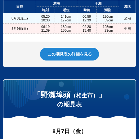
+
満潮
干潮
日時
潮名
−
時刻
潮位
時刻
潮位
05:20
141cm
00:59
120cm
8月8日(土)
若潮
20:30
177cm
12:39
39cm
06:19
139cm
02:20
125cm
8月9日(日)
中潮
21:39
186cm
13:40
29cm
この潮見表の詳細を見る
「野瀬埠頭
」
（相生市）
の潮見表
8月7日（金）