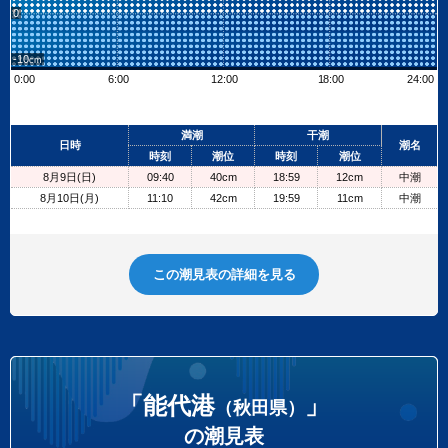
0
-10
0:00
6:00
12:00
18:00
24:00
Leaflet
| ©
OpenStreetMap contributors
+
満潮
干潮
日時
潮名
−
時刻
潮位
時刻
潮位
8月9日(日)
09:40
40cm
18:59
12cm
中潮
8月10日(月)
11:10
42cm
19:59
11cm
中潮
この潮見表の詳細を見る
「能代港
」
（秋田県）
の潮見表