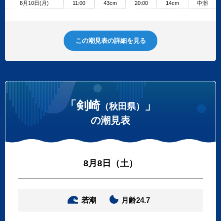
8月10日(月)
11:00
43cm
20:00
14cm
中潮
この潮見表の詳細を見る
「剣崎
」
（秋田県）
の潮見表
8月8日（土）
若潮
月齢24.7