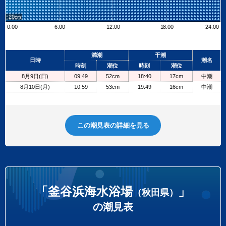
-20
0:00
6:00
12:00
18:00
24:00
Leaflet
| ©
OpenStreetMap contributors
+
満潮
干潮
日時
潮名
−
時刻
潮位
時刻
潮位
8月9日(日)
09:49
52cm
18:40
17cm
中潮
8月10日(月)
10:59
53cm
19:49
16cm
中潮
この潮見表の詳細を見る
「釜谷浜海水浴場
」
（秋田県）
の潮見表