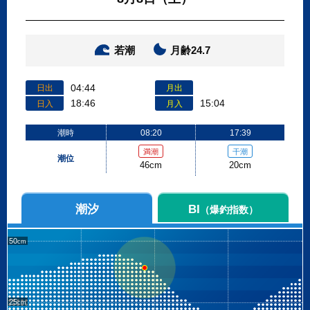
若潮
月齢24.7
04:44
日出
月出
18:46
15:04
日入
月入
潮時
08:20
17:39
満潮
干潮
潮位
46cm
20cm
潮汐
BI
（爆釣指数）
50
25