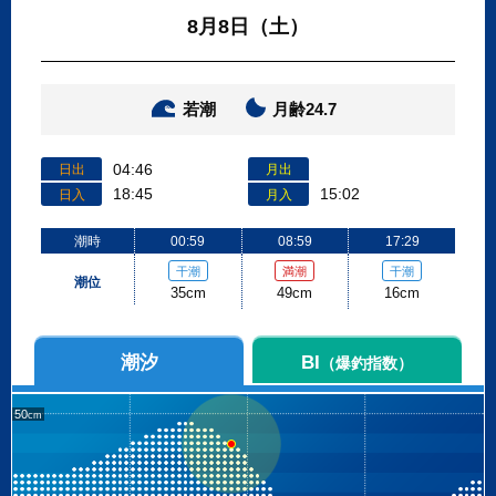
8月8日（土）
若潮
月齢24.7
04:46
日出
月出
18:45
15:02
日入
月入
潮時
00:59
08:59
17:29
干潮
満潮
干潮
潮位
35cm
49cm
16cm
潮汐
BI
（爆釣指数）
50