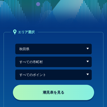
エリア選択
潮見表を見る