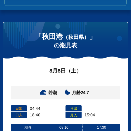
「秋田港
」
（秋田県）
の潮見表
8月8日（土）
若潮
月齢24.7
04:44
日出
月出
18:46
15:04
日入
月入
潮時
08:10
17:30