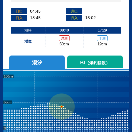
04:45
日出
月出
18:45
15:02
日入
月入
潮時
08:40
17:29
満潮
干潮
潮位
50cm
19cm
潮汐
BI
（爆釣指数）
100
50
0