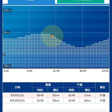
100
50
0
-20
0:00
6:00
12:00
18:00
24:00
Leaflet
| ©
OpenStreetMap contributors
+
満潮
干潮
日時
潮名
−
時刻
潮位
時刻
潮位
8月9日(日)
09:49
52cm
18:40
17cm
中潮
8月10日(月)
10:59
53cm
19:49
16cm
中潮