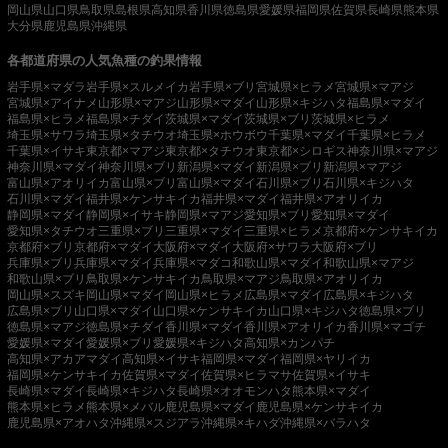
岡山県
山口県
鳥取県
島根県
高知県
香川県
徳島県
愛媛県
福岡県
佐賀県
長崎県
熊本県
大分県
鹿児島県
沖縄県
各都道府県の人気魚種の釣果情報
岩手県×マダラ
岩手県×スルメイカ
岩手県×ブリ
宮城県×ヒラメ
宮城県×マアジ
宮城県×アイナメ
山形県×マアジ
山形県×マダイ
山形県×キジハタ
福島県×マダイ
福島県×ヒラメ
福島県×チダイ
茨城県×マダイ
茨城県×ブリ
茨城県×ヒラメ
埼玉県×サワラ
埼玉県×タチウオ
埼玉県×ホウボウ
千葉県×マダイ
千葉県×ヒラメ
千葉県×イサキ
東京都×マアジ
東京都×タチウオ
東京都×シロギス
神奈川県×マアジ
神奈川県×マダイ
神奈川県×ブリ
新潟県×マダイ
新潟県×ブリ
新潟県×マアジ
富山県×アオリイカ
富山県×ブリ
富山県×マダイ
石川県×ブリ
石川県×キジハタ
石川県×マダイ
福井県×ケンサキイカ
福井県×マダイ
福井県×アオリイカ
静岡県×マダイ
静岡県×イサキ
静岡県×マアジ
愛知県×ブリ
愛知県×マダイ
愛知県×タチウオ
三重県×ブリ
三重県×マダイ
三重県×ヒラメ
京都府×ケンサキイカ
京都府×ブリ
京都府×マダイ
大阪府×マダイ
大阪府×サワラ
大阪府×ブリ
兵庫県×ブリ
兵庫県×マダイ
兵庫県×マダコ
和歌山県×マダイ
和歌山県×マアジ
和歌山県×ブリ
鳥取県×ケンサキイカ
鳥取県×マアジ
鳥取県×アオリイカ
岡山県×スズキ
岡山県×マダイ
岡山県×ヒラメ
広島県×マダイ
広島県×キジハタ
広島県×ブリ
山口県×マダイ
山口県×ケンサキイカ
山口県×キジハタ
徳島県×ブリ
徳島県×マアジ
徳島県×チダイ
香川県×マダイ
香川県×アオリイカ
香川県×マゴチ
愛媛県×マダイ
愛媛県×ブリ
愛媛県×キジハタ
高知県×カンパチ
高知県×アカアマダイ
高知県×イサキ
福岡県×マダイ
福岡県×ヤリイカ
福岡県×ケンサキイカ
佐賀県×マダイ
佐賀県×ヒラマサ
佐賀県×イサキ
長崎県×マダイ
長崎県×キジハタ
長崎県×オオモンハタ
熊本県×マダイ
熊本県×ヒラメ
熊本県×メバル
鹿児島県×マダイ
鹿児島県×ケンサキイカ
鹿児島県×アオハタ
沖縄県×スジアラ
沖縄県×キハダ
沖縄県×バラハタ