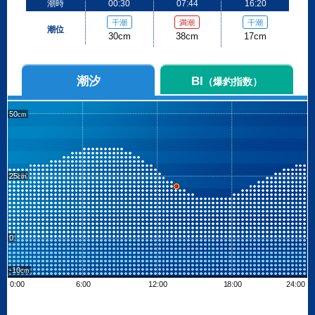
潮時
00:30
07:44
16:20
干潮
満潮
干潮
潮位
30cm
38cm
17cm
潮汐
BI
（爆釣指数）
50
25
0
-10
0:00
6:00
12:00
18:00
24:00
Leaflet
| ©
OpenStreetMap contributors