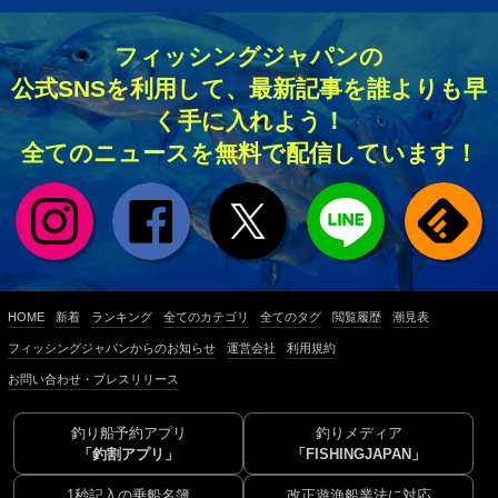
フィッシングジャパンの
公式SNSを利用して、最新記事を誰よりも早
く手に入れよう！
全てのニュースを無料で配信しています！
HOME
新着
ランキング
全てのカテゴリ
全てのタグ
閲覧履歴
潮見表
フィッシングジャパンからのお知らせ
運営会社
利用規約
お問い合わせ・プレスリリース
釣り船予約アプリ
釣りメディア
「釣割アプリ」
「FISHINGJAPAN」
1秒記入の乗船名簿
改正遊漁船業法に対応