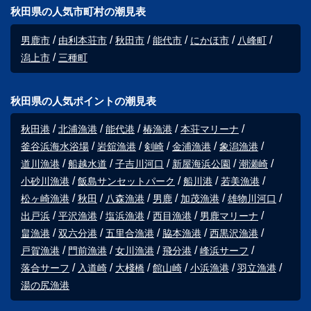
秋田県の人気市町村の潮見表
男鹿市
由利本荘市
秋田市
能代市
にかほ市
八峰町
潟上市
三種町
秋田県の人気ポイントの潮見表
秋田港
北浦漁港
能代港
椿漁港
本荘マリーナ
釜谷浜海水浴場
岩舘漁港
剣崎
金浦漁港
象潟漁港
道川漁港
船越水道
子吉川河口
新屋海浜公園
潮瀬崎
小砂川漁港
飯島サンセットパーク
船川港
若美漁港
松ヶ崎漁港
秋田
八森漁港
男鹿
加茂漁港
雄物川河口
出戸浜
平沢漁港
塩浜漁港
西目漁港
男鹿マリーナ
畠漁港
双六分港
五里合漁港
脇本漁港
西黒沢漁港
戸賀漁港
門前漁港
女川漁港
飛分港
峰浜サーフ
落合サーフ
入道崎
大棧橋
館山崎
小浜漁港
羽立漁港
湯の尻漁港