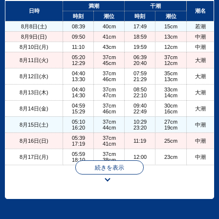
+
満潮
干潮
日時
潮名
−
時刻
潮位
時刻
潮位
8月8日(土)
08:39
40cm
17:49
15cm
若潮
8月9日(日)
09:50
41cm
18:59
13cm
中潮
8月10日(月)
11:10
43cm
19:59
12cm
中潮
05:20
37cm
06:39
37cm
8月11日(火)
大潮
12:29
45cm
20:40
12cm
04:40
37cm
07:59
35cm
8月12日(水)
大潮
13:30
46cm
21:29
13cm
04:40
37cm
08:50
33cm
8月13日(木)
大潮
14:30
47cm
22:10
14cm
04:59
37cm
09:40
30cm
8月14日(金)
大潮
15:29
46cm
22:49
16cm
05:10
37cm
10:29
27cm
8月15日(土)
中潮
16:20
44cm
23:20
19cm
05:39
37cm
8月16日(日)
11:19
25cm
中潮
17:19
41cm
05:59
37cm
8月17日(月)
12:00
23cm
中潮
18:10
38cm
続きを表示