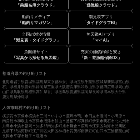
「乗船名簿クラウド」
「遊漁船クラウド」
船釣りメディア
潮見表アプリ
「船釣りマガジン」
「タイドグラフBI」
全国の潮汐情報
魚図鑑AIアプリ
「潮見表・タイドグラフ」
「マイAI」
魚図鑑サイト
充実の補償内容と安さ
「写真から探せる魚図鑑」
「新・遊漁船保険DX」
都道府県の釣り船リスト
北海道
岩手県
宮城県
福島県
東京都
神奈川県
埼玉県
千葉県
茨城県
新潟県
富山県
石川県
福井県
愛知県
静岡県
三重県
大阪府
兵庫県
和歌山県
京都府
広島県
岡山県
山口県
鳥取県
島根県
高知県
香川県
徳島県
愛媛県
福岡県
長崎県
熊本県
大分県
鹿児島県
沖縄県
人気市町村の釣り船リスト
横須賀市
宗像市
横浜市
三浦市
いすみ市
鹿嶋市
鴨川市
日立市
勝浦市
小田原市
南房総市
和歌山市
富津市
沼津市
館山市
足柄下郡真鶴町
伊東市
明石市
北九州市
糸島市
小浜市
福岡市
知多郡南知多町
旭市
鎌倉市
広島市
江東区
熱海市
品川区
足柄下郡湯河原町
江戸川区
大田区
神栖市
賀茂郡南伊豆町
山武市
三浦郡葉山町
長岡市
平塚市
銚子市
境港市