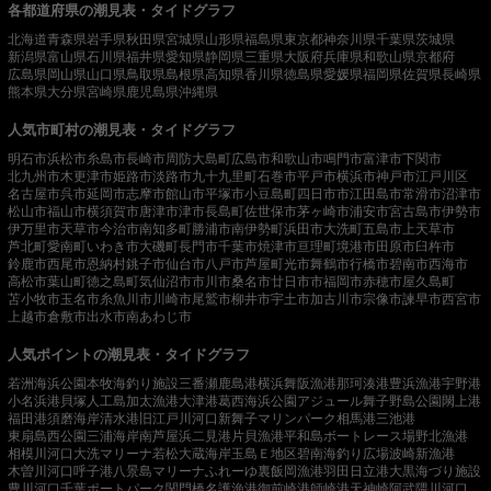
各都道府県の潮見表・タイドグラフ
北海道
青森県
岩手県
秋田県
宮城県
山形県
福島県
東京都
神奈川県
千葉県
茨城県
新潟県
富山県
石川県
福井県
愛知県
静岡県
三重県
大阪府
兵庫県
和歌山県
京都府
広島県
岡山県
山口県
鳥取県
島根県
高知県
香川県
徳島県
愛媛県
福岡県
佐賀県
長崎県
熊本県
大分県
宮崎県
鹿児島県
沖縄県
人気市町村の潮見表・タイドグラフ
明石市
浜松市
糸島市
長崎市
周防大島町
広島市
和歌山市
鳴門市
富津市
下関市
北九州市
木更津市
姫路市
淡路市
九十九里町
石巻市
平戸市
横浜市
神戸市
江戸川区
名古屋市
呉市
延岡市
志摩市
館山市
平塚市
小豆島町
四日市市
江田島市
常滑市
沼津市
松山市
福山市
横須賀市
唐津市
津市
長島町
佐世保市
茅ヶ崎市
浦安市
宮古島市
伊勢市
伊万里市
天草市
今治市
南知多町
勝浦市
南伊勢町
浜田市
大洗町
五島市
上天草市
芦北町
愛南町
いわき市
大磯町
長門市
千葉市
焼津市
亘理町
境港市
田原市
臼杵市
鈴鹿市
西尾市
恩納村
銚子市
仙台市
八戸市
芦屋町
光市
舞鶴市
行橋市
碧南市
西海市
高松市
葉山町
徳之島町
気仙沼市
市川市
桑名市
廿日市市
福岡市
赤穂市
屋久島町
苫小牧市
玉名市
糸魚川市
川崎市
尾鷲市
柳井市
宇土市
加古川市
宗像市
諫早市
西宮市
上越市
倉敷市
出水市
南あわじ市
人気ポイントの潮見表・タイドグラフ
若洲海浜公園
本牧海釣り施設
三番瀬
鹿島港
横浜
舞阪漁港
那珂湊港
豊浜漁港
宇野港
小名浜港
貝塚人工島
加太漁港
大津港
葛西海浜公園
アジュール舞子
野島公園
閖上港
福田港
須磨海岸
清水港
旧江戸川河口
新舞子マリンパーク
相馬港
三池港
東扇島西公園
三浦海岸
南芦屋浜
二見港
片貝漁港
平和島ボートレース場
野北漁港
相模川河口
大洗マリーナ
若松
大蔵海岸
玉島Ｅ地区
碧南海釣り広場
波崎新漁港
木曽川河口
呼子港
八景島マリーナ
ふれーゆ裏
飯岡漁港
羽田
日立港
大黒海づり施設
豊川河口
千葉ポートパーク
関門橋
名護漁港
御前崎港
師崎港
天神崎
阿武隈川河口