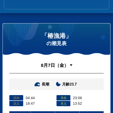
「椿漁港」
の潮見表
長潮
月齢23.7
04:44
23:06
日出
月出
18:47
13:52
日入
月入