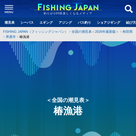
釣りが100倍楽しくなるメディア
潮見表
シーバス
エギング
アジング
バス釣り
ショアジギング
結び方
FISHING JAPAN（フィッシングジャパン）
全国の潮見表＜2026年最新版＞
秋田県
男鹿市
椿漁港
＜全国の潮見表＞
椿漁港