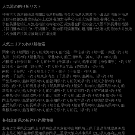
人気港の釣り船リスト
神湊港
大原港
鐘崎漁港
間口漁港
鹿嶋旧港
金沢漁港
久慈漁港
小田原新港
飯岡漁港
真鶴港
腰越漁港
鹿嶋新港
上総湊港
加太港
手石港
岐志漁港
佐島港
明石港
走水港
宇佐美港
松輪江奈漁港
福浦港
寺泊港
乙浜漁港
金田漁港
金沢八景平潟
長井新宿港
片貝旧港
市堀川沿い
平潟港
外川漁港
那珂湊港
葉山鐙摺港
大洗港
太海漁港
大井漁港
片名漁港
姪浜漁港
波崎港
西津漁港
人気エリアの釣り船検索
関東×釣り船
関西×釣り船
東海×釣り船
北陸・甲信越×釣り船
中国・四国×釣り船
九州・沖縄×釣り船
北海道・東北×釣り船
三浦半島（神奈川県）×釣り船
相模湾（神奈川県）×釣り船
外房（千葉県）×釣り船
東京湾（神奈川県）×釣り船
駿河湾・遠州灘（静岡県）×釣り船
伊豆半島（静岡県）×釣り船
南房（千葉県）×釣り船
九十九里・銚子（千葉県）×釣り船
内房（千葉県）×釣り船
東京湾奥（千葉県）×釣り船
神奈川県×釣り船
千葉県×釣り船
静岡県×釣り船
福岡県×釣り船
茨城県×釣り船
東京都×釣り船
和歌山県×釣り船
福井県×釣り船
兵庫県×釣り船
愛知県×釣り船
広島県×釣り船
新潟県×釣り船
大阪府×釣り船
沖縄県×釣り船
京都府×釣り船
宮城県×釣り船
三重県×釣り船
鳥取県×釣り船
北海道 ×釣り船
山口県×釣り船
埼玉県×釣り船
岡山県×釣り船
愛媛県×釣り船
高知県×釣り船
熊本県×釣り船
徳島県×釣り船
鹿児島県×釣り船
長崎県×釣り船
富山県×釣り船
岩手県×釣り船
福島県×釣り船
島根県×釣り船
香川県×釣り船
大分県×釣り船
石川県×釣り船
各都道府県の船釣り釣果情報
北海道
岩手県
宮城県
山形県
福島県
東京都
神奈川県
埼玉県
千葉県
茨城県
新潟県
富山県
石川県
福井県
愛知県
静岡県
三重県
大阪府
兵庫県
和歌山県
京都府
広島県