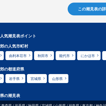
この潮見表の詳
人気潮見表ポイント
郊の人気市町村
由利本荘市
秋田市
能代市
にかほ市
郊の都道府県
岩手県
宮城県
山形県
県の潮見表
青森県
岩手県
秋田県
宮城県
山形県
福島県
東京都
神奈