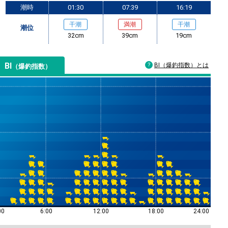
潮時
01:30
07:39
16:19
干潮
満潮
干潮
潮位
32cm
39cm
19cm
BI
BI（爆釣指数）とは
（爆釣指数）
00
6:00
12:00
18:00
24:00