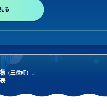
見る
場
」
（三種町）
表