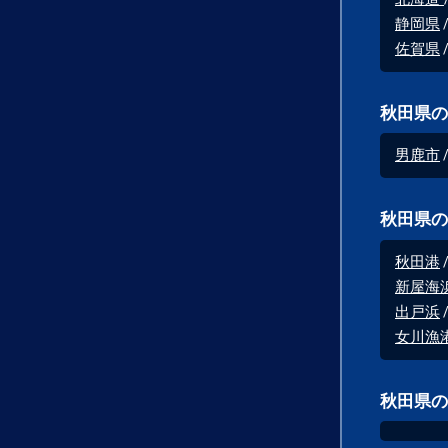
静岡県
佐賀県
秋田県の
男鹿市
秋田県の
秋田港
新屋海
出戸浜
女川漁
秋田県の