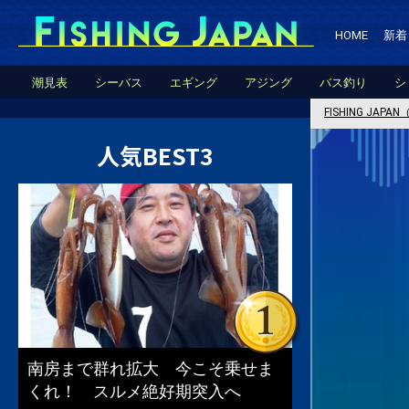
HOME
新着
潮見表
シーバス
エギング
アジング
バス釣り
シ
FISHING JA
人気BEST3
南房まで群れ拡大 今こそ乗せま
くれ！ スルメ絶好期突入へ