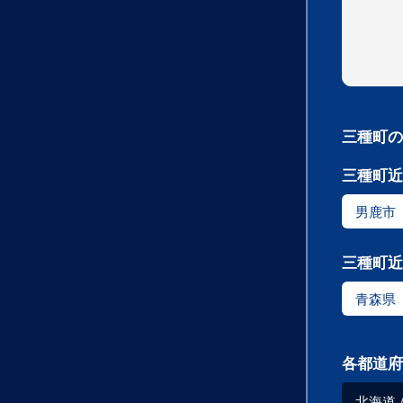
三種町の
三種町近
男鹿市
三種町近
青森県
各都道府
北海道