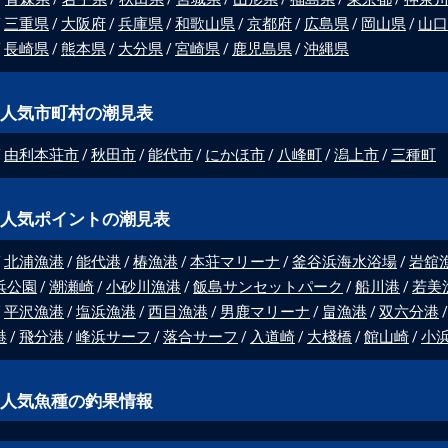
三重県
大阪府
兵庫県
和歌山県
京都府
広島県
岡山県
山口
長崎県
熊本県
大分県
宮崎県
鹿児島県
沖縄県
人気市町村の潮見表
由利本荘市
秋田市
能代市
にかほ市
八峰町
潟上市
三種町
人気ポイントの潮見表
北浦漁港
能代港
椿漁港
本荘マリーナ
釜谷浜海水浴場
岩舘
浜公園
潮瀬崎
小砂川漁港
飯島サンセットパーク
船川港
若美
平沢漁港
塩浜漁港
西目漁港
男鹿マリーナ
畠漁港
双六分港
港
飛分港
峰浜サーフ
落合サーフ
入道崎
大棧橋
館山崎
小
人気魚種の釣果情報