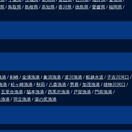
県
鳥取県
島根県
高知県
香川県
徳島県
愛媛県
福岡県
漁港
剣崎
金浦漁港
象潟漁港
道川漁港
船越水道
子吉川河口
漁港
松ヶ崎漁港
秋田
八森漁港
男鹿
加茂漁港
雄物川河口
五里合漁港
脇本漁港
西黒沢漁港
戸賀漁港
門前漁港
浜漁港
羽立漁港
湯の尻漁港