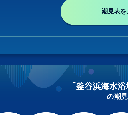
潮見表を
「釜谷浜海水浴
の潮見