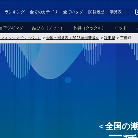
ランキング
全てのカテゴリ
全てのタグ
閲覧履歴
潮見表
ョアジギング
結び方（ノット）
釣具（タックル）
ロッド
PAN（フィッシングジャパン）
>
全国の潮見表＜2026年最新版＞
>
秋田県
>
三種町
＜全国の