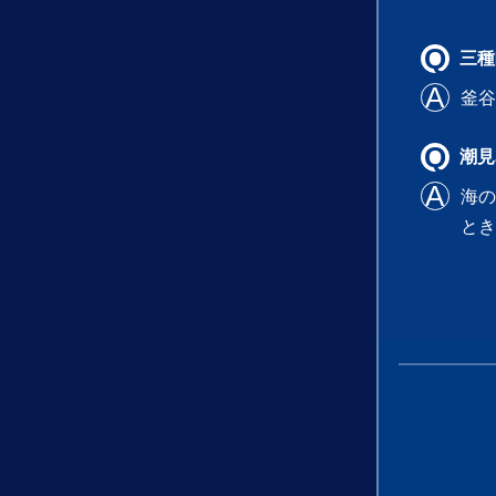
三種
釜谷
潮見
海の
と