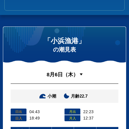
「小浜漁港」
の潮見表
小潮
月齢22.7
04:43
22:23
日出
月出
18:49
12:37
日入
月入