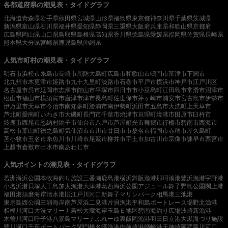
各都道府県の潮見表・タイドグラフ
北海道
青森県
岩手県
秋田県
宮城県
山形県
福島県
東京都
神奈川県
千葉県
茨城県
新潟県
富山県
石川県
福井県
愛知県
静岡県
三重県
大阪府
兵庫県
和歌山県
京都府
広島県
岡山県
山口県
鳥取県
島根県
高知県
香川県
徳島県
愛媛県
福岡県
佐賀県
長崎県
熊本県
大分県
宮崎県
鹿児島県
沖縄県
人気市町村の潮見表・タイドグラフ
明石市
浜松市
糸島市
長崎市
周防大島町
広島市
和歌山市
鳴門市
富津市
下関市
北九州市
木更津市
姫路市
九十九里町
淡路市
石巻市
平戸市
横浜市
神戸市
江戸川区
名古屋市
呉市
延岡市
志摩市
館山市
平塚市
四日市市
小豆島町
江田島市
常滑市
沼津市
松山市
福山市
横須賀市
唐津市
津市
長島町
佐世保市
茅ヶ崎市
浦安市
宮古島市
伊勢市
伊万里市
天草市
今治市
南知多町
勝浦市
南伊勢町
浜田市
五島市
大洗町
上天草市
芦北町
愛南町
いわき市
大磯町
長門市
千葉市
焼津市
亘理町
境港市
田原市
臼杵市
鈴鹿市
西尾市
恩納村
銚子市
仙台市
八戸市
芦屋町
光市
舞鶴市
行橋市
碧南市
西海市
高松市
葉山町
徳之島町
気仙沼市
市川市
廿日市市
桑名市
福岡市
赤穂市
屋久島町
苫小牧市
玉名市
糸魚川市
川崎市
尾鷲市
柳井市
宇土市
加古川市
宗像市
諫早市
西宮市
上越市
倉敷市
出水市
南あわじ市
人気ポイントの潮見表・タイドグラフ
若洲海浜公園
本牧海釣り施設
三番瀬
鹿島港
横浜
舞阪漁港
那珂湊港
豊浜漁港
宇野港
小名浜港
貝塚人工島
加太漁港
大津港
葛西海浜公園
アジュール舞子
野島公園
閖上港
福田港
須磨海岸
清水港
旧江戸川河口
新舞子マリンパーク
相馬港
三池港
東扇島西公園
三浦海岸
南芦屋浜
二見港
片貝漁港
平和島ボートレース場
野北漁港
相模川河口
大洗マリーナ
若松
大蔵海岸
玉島Ｅ地区
碧南海釣り広場
波崎新漁港
木曽川河口
呼子港
八景島マリーナ
ふれーゆ裏
飯岡漁港
羽田
日立港
大黒海づり施設
豊川河口
千葉ポートパーク
関門橋
名護漁港
御前崎港
師崎港
天神崎
阿武隈川河口