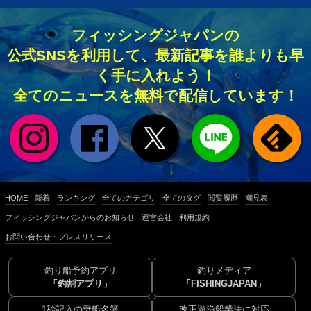
フィッシングジャパンの
公式SNSを利用して、最新記事を誰よりも早
く手に入れよう！
全てのニュースを無料で配信しています！
HOME
新着
ランキング
全てのカテゴリ
全てのタグ
閲覧履歴
潮見表
フィッシングジャパンからのお知らせ
運営会社
利用規約
お問い合わせ・プレスリリース
釣り船予約アプリ
釣りメディア
「釣割アプリ」
「FISHINGJAPAN」
1秒記入の乗船名簿
改正遊漁船業法に対応