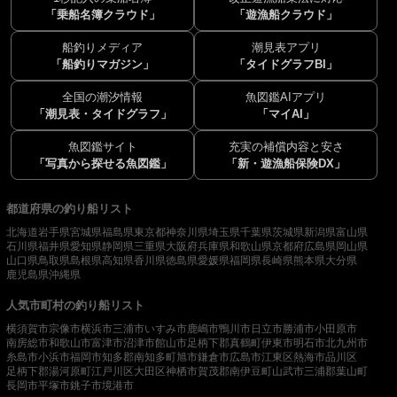
「乗船名簿クラウド」
「遊漁船クラウド」
船釣りメディア
潮見表アプリ
「船釣りマガジン」
「タイドグラフBI」
全国の潮汐情報
魚図鑑AIアプリ
「潮見表・タイドグラフ」
「マイAI」
魚図鑑サイト
充実の補償内容と安さ
「写真から探せる魚図鑑」
「新・遊漁船保険DX」
都道府県の釣り船リスト
北海道
岩手県
宮城県
福島県
東京都
神奈川県
埼玉県
千葉県
茨城県
新潟県
富山県
石川県
福井県
愛知県
静岡県
三重県
大阪府
兵庫県
和歌山県
京都府
広島県
岡山県
山口県
鳥取県
島根県
高知県
香川県
徳島県
愛媛県
福岡県
長崎県
熊本県
大分県
鹿児島県
沖縄県
人気市町村の釣り船リスト
横須賀市
宗像市
横浜市
三浦市
いすみ市
鹿嶋市
鴨川市
日立市
勝浦市
小田原市
南房総市
和歌山市
富津市
沼津市
館山市
足柄下郡真鶴町
伊東市
明石市
北九州市
糸島市
小浜市
福岡市
知多郡南知多町
旭市
鎌倉市
広島市
江東区
熱海市
品川区
足柄下郡湯河原町
江戸川区
大田区
神栖市
賀茂郡南伊豆町
山武市
三浦郡葉山町
長岡市
平塚市
銚子市
境港市