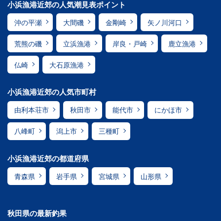
小浜漁港近郊の人気潮見表ポイント
沖の平瀬
大間磯
金剛崎
矢ノ川河口
荒熊の磯
立浜漁港
岸良・戸崎
鹿立漁港
仏崎
大石原漁港
小浜漁港近郊の人気市町村
由利本荘市
秋田市
能代市
にかほ市
八峰町
潟上市
三種町
小浜漁港近郊の都道府県
青森県
岩手県
宮城県
山形県
秋田県の最新釣果