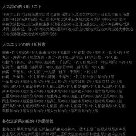
人気港の釣り船リスト
神湊港
大原港
鐘崎漁港
間口漁港
鹿嶋旧港
金沢漁港
久慈漁港
小田原新港
飯岡漁港
真鶴港
腰越漁港
鹿嶋新港
上総湊港
加太港
手石港
岐志漁港
佐島港
明石港
走水港
宇佐美港
松輪江奈漁港
福浦港
寺泊港
乙浜漁港
金田漁港
金沢八景平潟
長井新宿港
片貝旧港
市堀川沿い
平潟港
外川漁港
那珂湊港
葉山鐙摺港
大洗港
太海漁港
大井漁港
片名漁港
姪浜漁港
波崎港
西津漁港
人気エリアの釣り船検索
関東×釣り船
関西×釣り船
東海×釣り船
北陸・甲信越×釣り船
中国・四国×釣り船
九州・沖縄×釣り船
北海道・東北×釣り船
三浦半島（神奈川県）×釣り船
相模湾（神奈川県）×釣り船
外房（千葉県）×釣り船
東京湾（神奈川県）×釣り船
駿河湾・遠州灘（静岡県）×釣り船
伊豆半島（静岡県）×釣り船
南房（千葉県）×釣り船
九十九里・銚子（千葉県）×釣り船
内房（千葉県）×釣り船
東京湾奥（千葉県）×釣り船
神奈川県×釣り船
千葉県×釣り船
静岡県×釣り船
福岡県×釣り船
茨城県×釣り船
東京都×釣り船
和歌山県×釣り船
福井県×釣り船
兵庫県×釣り船
愛知県×釣り船
広島県×釣り船
新潟県×釣り船
大阪府×釣り船
沖縄県×釣り船
京都府×釣り船
宮城県×釣り船
三重県×釣り船
鳥取県×釣り船
北海道 ×釣り船
山口県×釣り船
埼玉県×釣り船
岡山県×釣り船
愛媛県×釣り船
高知県×釣り船
熊本県×釣り船
徳島県×釣り船
鹿児島県×釣り船
長崎県×釣り船
富山県×釣り船
岩手県×釣り船
福島県×釣り船
島根県×釣り船
香川県×釣り船
大分県×釣り船
石川県×釣り船
各都道府県の船釣り釣果情報
北海道
岩手県
宮城県
山形県
福島県
東京都
神奈川県
埼玉県
千葉県
茨城県
新潟県
富山県
石川県
福井県
愛知県
静岡県
三重県
大阪府
兵庫県
和歌山県
京都府
広島県