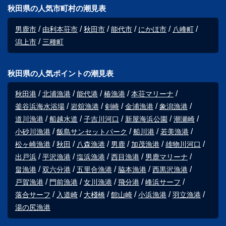
秋田県の人気市町村の潮見表
男鹿市
由利本荘市
秋田市
能代市
にかほ市
八峰町
潟上市
三種町
秋田県の人気ポイントの潮見表
秋田港
北浦漁港
能代港
椿漁港
本荘マリーナ
釜谷浜海水浴場
岩舘漁港
剣崎
金浦漁港
象潟漁港
道川漁港
船越水道
子吉川河口
新屋海浜公園
潮瀬崎
小砂川漁港
飯島サンセットパーク
船川港
若美漁港
松ヶ崎漁港
秋田
八森漁港
男鹿
加茂漁港
雄物川河口
出戸浜
平沢漁港
塩浜漁港
西目漁港
男鹿マリーナ
畠漁港
双六分港
五里合漁港
脇本漁港
西黒沢漁港
戸賀漁港
門前漁港
女川漁港
飛分港
峰浜サーフ
落合サーフ
入道崎
大棧橋
館山崎
小浜漁港
羽立漁港
湯の尻漁港