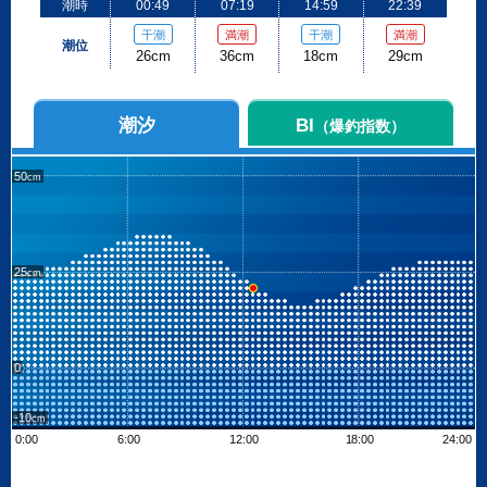
潮時
00:49
07:19
14:59
22:39
干潮
満潮
干潮
満潮
潮位
26cm
36cm
18cm
29cm
潮汐
BI
（爆釣指数）
50
25
0
-10
0:00
6:00
12:00
18:00
24:00
Leaflet
| ©
OpenStreetMap contributors