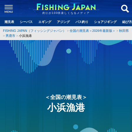
釣りが100倍楽しくなるメディア
潮見表
シーバス
エギング
アジング
バス釣り
ショアジギング
結び方
FISHING JAPAN（フィッシングジャパン）
全国の潮見表＜2026年最新版＞
秋田県
男鹿市
小浜漁港
＜全国の潮見表＞
小浜漁港