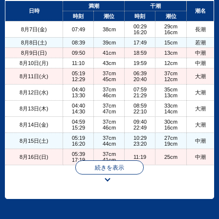
+
満潮
干潮
日時
潮名
−
時刻
潮位
時刻
潮位
00:29
29cm
8月7日(金)
07:49
38cm
長潮
16:20
16cm
8月8日(土)
08:39
39cm
17:49
15cm
若潮
8月9日(日)
09:50
41cm
18:59
13cm
中潮
8月10日(月)
11:10
43cm
19:59
12cm
中潮
05:19
37cm
06:39
37cm
8月11日(火)
大潮
12:29
45cm
20:40
12cm
04:40
37cm
07:59
35cm
8月12日(水)
大潮
13:30
46cm
21:29
13cm
04:40
37cm
08:59
33cm
8月13日(木)
大潮
14:30
47cm
22:10
14cm
04:59
37cm
09:40
30cm
8月14日(金)
大潮
15:29
46cm
22:49
16cm
05:19
37cm
10:29
27cm
8月15日(土)
中潮
16:20
44cm
23:20
19cm
05:39
37cm
8月16日(日)
11:19
25cm
中潮
17:19
41cm
続きを表示