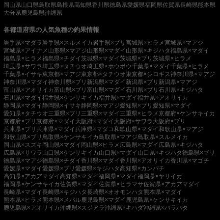
岡山県
山口県
鳥取県
島根県
高知県
香川県
徳島県
愛媛県
福岡県
佐賀県
長崎県
熊本県
大分県
鹿児島県
沖縄県
各都道府県の人気魚種の釣果情報
岩手県×マダラ
岩手県×スルメイカ
岩手県×ブリ
宮城県×ヒラメ
宮城県×マアジ
宮城県×アイナメ
山形県×マアジ
山形県×マダイ
山形県×キジハタ
福島県×マダイ
福島県×ヒラメ
福島県×チダイ
茨城県×マダイ
茨城県×ブリ
茨城県×ヒラメ
埼玉県×サワラ
埼玉県×タチウオ
埼玉県×ホウボウ
千葉県×マダイ
千葉県×ヒラメ
千葉県×イサキ
東京都×マアジ
東京都×タチウオ
東京都×シロギス
神奈川県×マアジ
神奈川県×マダイ
神奈川県×ブリ
新潟県×マダイ
新潟県×ブリ
新潟県×マアジ
富山県×アオリイカ
富山県×ブリ
富山県×マダイ
石川県×ブリ
石川県×キジハタ
石川県×マダイ
福井県×ケンサキイカ
福井県×マダイ
福井県×アオリイカ
静岡県×マダイ
静岡県×イサキ
静岡県×マアジ
愛知県×ブリ
愛知県×マダイ
愛知県×タチウオ
三重県×ブリ
三重県×マダイ
三重県×ヒラメ
京都府×ケンサキイカ
京都府×ブリ
京都府×マダイ
大阪府×マダイ
大阪府×サワラ
大阪府×ブリ
兵庫県×ブリ
兵庫県×マダイ
兵庫県×マダコ
和歌山県×マダイ
和歌山県×マアジ
和歌山県×ブリ
鳥取県×ケンサキイカ
鳥取県×マアジ
鳥取県×スルメイカ
岡山県×スズキ
岡山県×マダイ
岡山県×ヒラメ
広島県×マダイ
広島県×キジハタ
広島県×サワラ
山口県×ケンサキイカ
山口県×マダイ
山口県×キジハタ
徳島県×ブリ
徳島県×マアジ
徳島県×チダイ
香川県×マダイ
香川県×アオリイカ
香川県×マゴチ
愛媛県×マダイ
愛媛県×ブリ
愛媛県×キジハタ
高知県×カンパチ
高知県×アカアマダイ
高知県×マダイ
福岡県×マダイ
福岡県×ヤリイカ
福岡県×ケンサキイカ
佐賀県×マダイ
佐賀県×ヒラマサ
佐賀県×アカアマダイ
長崎県×マダイ
長崎県×キジハタ
長崎県×オオモンハタ
熊本県×マダイ
熊本県×ヒラメ
熊本県×メバル
鹿児島県×マダイ
鹿児島県×ケンサキイカ
鹿児島県×アオリイカ
沖縄県×スジアラ
沖縄県×キハダ
沖縄県×バラハタ