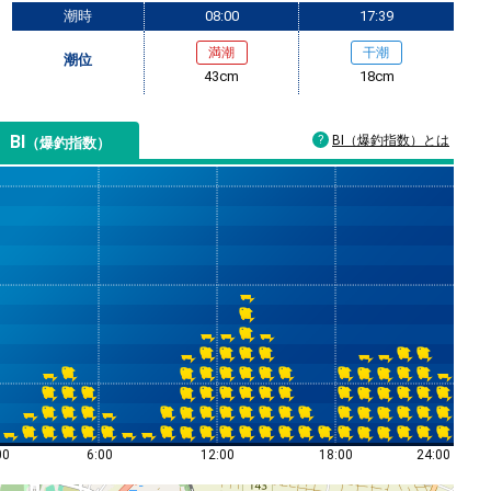
潮時
08:00
17:39
満潮
干潮
潮位
43cm
18cm
BI
BI（爆釣指数）とは
（爆釣指数）
00
6:00
12:00
18:00
24:00