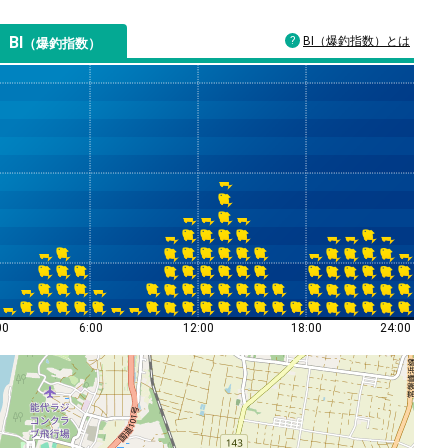
BI
BI（爆釣指数）とは
（爆釣指数）
00
6:00
12:00
18:00
24:00