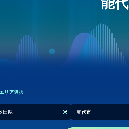
能代
エリア選択