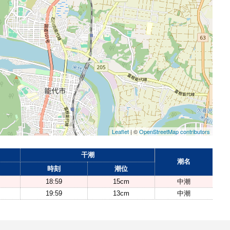
Leaflet
| ©
OpenStreetMap contributors
干潮
潮名
時刻
潮位
18:59
15cm
中潮
19:59
13cm
中潮