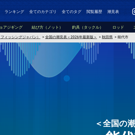
ランキング
全てのカテゴリ
全てのタグ
閲覧履歴
潮見表
ョアジギング
結び方（ノット）
釣具（タックル）
ロッド
PAN（フィッシングジャパン）
>
全国の潮見表＜2026年最新版＞
>
秋田県
>
能代市
＜全国の