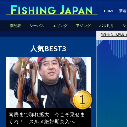
HOME
新着
潮見表
シーバス
エギング
アジング
バス釣り
シ
FISHING JA
人気BEST3
南房まで群れ拡大 今こそ乗せま
くれ！ スルメ絶好期突入へ