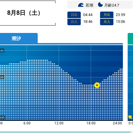
若潮
月齢24.7
8月8日（土）
04:44
23:59
日出
月出
18:46
15:06
日入
月入
潮汐
0
0:
00
6:00
12:00
18:00
24:00