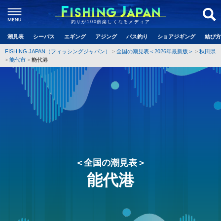
釣りが100倍楽しくなるメディア
潮見表
シーバス
エギング
アジング
バス釣り
ショアジギング
結び方
FISHING JAPAN（フィッシングジャパン）
全国の潮見表＜2026年最新版＞
秋田県
能代市
能代港
＜全国の潮見表＞
能代港