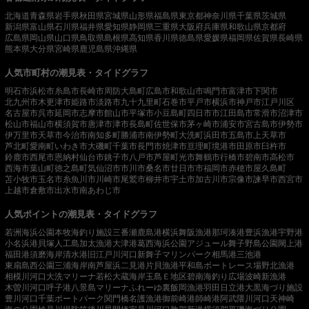
北海道
青森県
岩手県
秋田県
宮城県
山形県
福島県
東京都
神奈川県
千葉県
茨城県
新潟県
富山県
石川県
福井県
愛知県
静岡県
三重県
大阪府
兵庫県
和歌山県
京都府
広島県
岡山県
山口県
鳥取県
島根県
高知県
香川県
徳島県
愛媛県
福岡県
佐賀県
長崎県
熊本県
大分県
宮崎県
鹿児島県
沖縄県
人気市町村の潮見表・タイドグラフ
明石市
浜松市
糸島市
長崎市
周防大島町
広島市
和歌山市
鳴門市
富津市
下関市
北九州市
木更津市
姫路市
淡路市
九十九里町
石巻市
平戸市
横浜市
神戸市
江戸川区
名古屋市
呉市
延岡市
志摩市
館山市
平塚市
小豆島町
四日市市
江田島市
常滑市
沼津市
松山市
福山市
横須賀市
唐津市
津市
長島町
佐世保市
茅ヶ崎市
浦安市
宮古島市
伊勢市
伊万里市
天草市
今治市
南知多町
勝浦市
南伊勢町
大洗町
浜田市
五島市
上天草市
芦北町
愛南町
いわき市
大磯町
千葉市
長門市
焼津市
亘理町
境港市
田原市
臼杵市
鈴鹿市
西尾市
恩納村
仙台市
銚子市
八戸市
芦屋町
光市
舞鶴市
行橋市
碧南市
高松市
西海市
葉山町
徳之島町
気仙沼市
市川市
桑名市
廿日市市
福岡市
赤穂市
屋久島町
苫小牧市
玉名市
糸魚川市
川崎市
尾鷲市
柳井市
宇土市
加古川市
宗像市
諫早市
西宮市
上越市
倉敷市
出水市
南あわじ市
人気ポイントの潮見表・タイドグラフ
若洲海浜公園
本牧海釣り施設
三番瀬
鹿島港
横浜
舞阪漁港
那珂湊港
豊浜漁港
宇野港
小名浜港
貝塚人工島
加太漁港
大津港
葛西海浜公園
アジュール舞子
野島公園
閖上港
福田港
須磨海岸
清水港
旧江戸川河口
新舞子マリンパーク
相馬港
三池港
東扇島西公園
三浦海岸
南芦屋浜
二見港
片貝漁港
平和島ボートレース場
野北漁港
相模川河口
大洗マリーナ
若松
大蔵海岸
玉島Ｅ地区
碧南海釣り広場
波崎新漁港
木曽川河口
呼子港
八景島マリーナ
ふれーゆ裏
飯岡漁港
羽田
日立港
大黒海づり施設
豊川河口
千葉ポートパーク
関門橋
名護漁港
御前崎港
師崎港
阿武隈川河口
天神崎