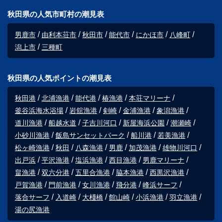
秋田県の人気市町村の潮見表
男鹿市
由利本荘市
秋田市
能代市
にかほ市
八峰町
潟上市
三種町
秋田県の人気ポイントの潮見表
秋田港
北浦漁港
能代港
椿漁港
本荘マリーナ
釜谷浜海水浴場
岩舘漁港
剣崎
金浦漁港
象潟漁港
道川漁港
船越水道
子吉川河口
新屋海浜公園
潮瀬崎
小砂川漁港
飯島サンセットパーク
船川港
若美漁港
松ヶ崎漁港
秋田
八森漁港
男鹿
加茂漁港
雄物川河口
出戸浜
平沢漁港
塩浜漁港
西目漁港
男鹿マリーナ
畠漁港
双六分港
五里合漁港
脇本漁港
西黒沢漁港
戸賀漁港
門前漁港
女川漁港
飛分港
峰浜サーフ
落合サーフ
入道崎
大棧橋
館山崎
小浜漁港
羽立漁港
湯の尻漁港