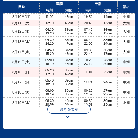
+
満潮
干潮
日時
潮名
−
時刻
潮位
時刻
潮位
8月10日(月)
11:00
45cm
19:59
14cm
中潮
8月11日(火)
12:19
46cm
20:40
13cm
大潮
04:39
38cm
07:49
36cm
8月12日(水)
大潮
13:20
47cm
21:29
13cm
04:39
37cm
08:40
33cm
8月13日(木)
大潮
14:20
47cm
22:00
14cm
04:49
37cm
09:30
30cm
8月14日(金)
大潮
15:20
47cm
22:40
17cm
05:00
37cm
10:20
28cm
8月15日(土)
中潮
16:19
45cm
23:19
20cm
05:20
38cm
8月16日(日)
11:10
25cm
中潮
17:10
42cm
05:40
39cm
8月17日(月)
11:59
24cm
中潮
18:10
39cm
06:00
39cm
00:19
27cm
8月18日(火)
中潮
19:19
36cm
12:59
23cm
06:30
40cm
00:30
30cm
8月19日(水)
小潮
20:59
34cm
13:59
23cm
続きを表示