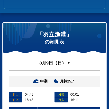
「羽立漁港」
の潮見表
中潮
月齢25.7
04:45
00:01
日出
月出
18:45
16:11
日入
月入