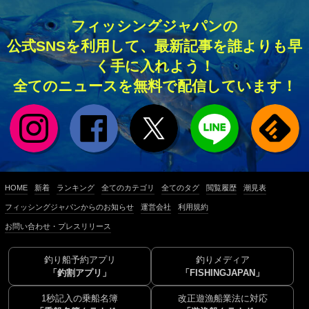
フィッシングジャパンの
公式SNSを利用して、最新記事を誰よりも早
く手に入れよう！
全てのニュースを無料で配信しています！
HOME
新着
ランキング
全てのカテゴリ
全てのタグ
閲覧履歴
潮見表
フィッシングジャパンからのお知らせ
運営会社
利用規約
お問い合わせ・プレスリリース
釣り船予約アプリ
釣りメディア
「釣割アプリ」
「FISHINGJAPAN」
1秒記入の乗船名簿
改正遊漁船業法に対応