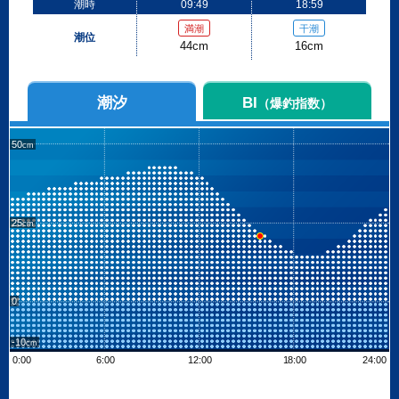
潮時
09:49
18:59
満潮
干潮
潮位
44cm
16cm
潮汐
BI
（爆釣指数）
50
25
0
-10
0:00
6:00
12:00
18:00
24:00
Leaflet
| ©
OpenStreetMap contributors