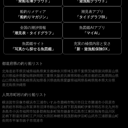
「乗船名簿クラウド」
「遊漁船クラウド」
船釣りメディア
潮見表アプリ
「船釣りマガジン」
「タイドグラフBI」
全国の潮汐情報
魚図鑑AIアプリ
「潮見表・タイドグラフ」
「マイAI」
魚図鑑サイト
充実の補償内容と安さ
「写真から探せる魚図鑑」
「新・遊漁船保険DX」
都道府県の釣り船リスト
北海道
岩手県
宮城県
福島県
東京都
神奈川県
埼玉県
千葉県
茨城県
新潟県
富山県
石川県
福井県
愛知県
静岡県
三重県
大阪府
兵庫県
和歌山県
京都府
広島県
岡山県
山口県
鳥取県
島根県
高知県
香川県
徳島県
愛媛県
福岡県
長崎県
熊本県
大分県
鹿児島県
沖縄県
人気市町村の釣り船リスト
横須賀市
宗像市
横浜市
三浦市
いすみ市
鹿嶋市
鴨川市
日立市
勝浦市
小田原市
南房総市
和歌山市
富津市
沼津市
館山市
足柄下郡真鶴町
伊東市
明石市
北九州市
糸島市
小浜市
福岡市
知多郡南知多町
旭市
鎌倉市
広島市
江東区
熱海市
品川区
足柄下郡湯河原町
江戸川区
大田区
神栖市
賀茂郡南伊豆町
山武市
三浦郡葉山町
長岡市
平塚市
銚子市
境港市