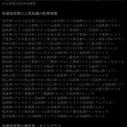
大分県
鹿児島県
沖縄県
各都道府県の人気魚種の釣果情報
岩手県×マダラ
岩手県×スルメイカ
岩手県×ブリ
宮城県×ヒラメ
宮城県×マアジ
宮城県×アイナメ
山形県×マアジ
山形県×マダイ
山形県×キジハタ
福島県×マダイ
福島県×ヒラメ
福島県×チダイ
茨城県×マダイ
茨城県×ブリ
茨城県×ヒラメ
埼玉県×サワラ
埼玉県×タチウオ
埼玉県×ホウボウ
千葉県×マダイ
千葉県×ヒラメ
千葉県×イサキ
東京都×マアジ
東京都×タチウオ
東京都×シロギス
神奈川県×マアジ
神奈川県×マダイ
神奈川県×ブリ
新潟県×マダイ
新潟県×ブリ
新潟県×マアジ
富山県×アオリイカ
富山県×ブリ
富山県×マダイ
石川県×ブリ
石川県×キジハタ
石川県×マダイ
福井県×ケンサキイカ
福井県×マダイ
福井県×アオリイカ
静岡県×マダイ
静岡県×イサキ
静岡県×マアジ
愛知県×ブリ
愛知県×マダイ
愛知県×タチウオ
三重県×ブリ
三重県×マダイ
三重県×ヒラメ
京都府×ケンサキイカ
京都府×ブリ
京都府×マダイ
大阪府×マダイ
大阪府×サワラ
大阪府×ブリ
兵庫県×ブリ
兵庫県×マダイ
兵庫県×マダコ
和歌山県×マダイ
和歌山県×マアジ
和歌山県×ブリ
鳥取県×ケンサキイカ
鳥取県×マアジ
鳥取県×スルメイカ
岡山県×スズキ
岡山県×マダイ
岡山県×ヒラメ
広島県×マダイ
広島県×キジハタ
広島県×サワラ
山口県×マダイ
山口県×ケンサキイカ
山口県×キジハタ
徳島県×ブリ
徳島県×マアジ
徳島県×チダイ
香川県×マダイ
香川県×アオリイカ
香川県×マゴチ
愛媛県×マダイ
愛媛県×ブリ
愛媛県×キジハタ
高知県×カンパチ
高知県×アカアマダイ
高知県×イサキ
福岡県×マダイ
福岡県×ヤリイカ
福岡県×ケンサキイカ
佐賀県×マダイ
佐賀県×ヒラマサ
佐賀県×アカアマダイ
長崎県×マダイ
長崎県×キジハタ
長崎県×オオモンハタ
熊本県×マダイ
熊本県×ヒラメ
熊本県×メバル
鹿児島県×マダイ
鹿児島県×ケンサキイカ
鹿児島県×アオハタ
沖縄県×スジアラ
沖縄県×キハダ
沖縄県×バラハタ
各都道府県の潮見表・タイドグラフ