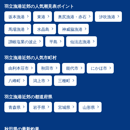
羽立漁港近郊の人気潮見表ポイント
坂本漁港
東港
奥尻漁港・赤石
汐吹漁港
馬場漁港
水晶島
神威脇漁港
讃岐塩業の波止
平島
仙法志漁港
羽立漁港近郊の人気市町村
由利本荘市
秋田市
能代市
にかほ市
八峰町
潟上市
三種町
羽立漁港近郊の都道府県
青森県
岩手県
宮城県
山形県
秋田県の最新釣果