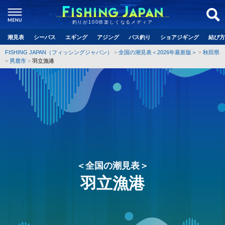
釣りが100倍楽しくなるメディア
潮見表
シーバス
エギング
アジング
バス釣り
ショアジギング
結び方
FISHING JAPAN（フィッシングジャパン）
全国の潮見表＜2026年最新版＞
秋田県
男鹿市
羽立漁港
＜全国の潮見表＞
羽立漁港