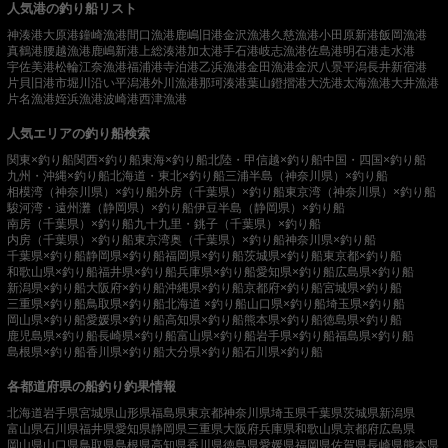
人気港の釣り船リスト
神湊港
大原港
鐘崎漁港
間口漁港
鹿嶋旧港
金沢漁港
久慈漁港
小田原新港
飯岡漁港
真鶴港
腰越漁港
鹿嶋新港
上総湊港
加太港
手石港
岐志漁港
佐島港
明石港
走水港
宇佐美港
松輪江奈漁港
福浦港
寺泊港
乙浜漁港
金田漁港
金沢八景平潟
長井新宿港
片貝旧港
市堀川沿い
平潟港
外川漁港
那珂湊港
葉山鐙摺港
大洗港
太海漁港
大井漁港
片名漁港
姪浜漁港
波崎港
西津漁港
人気エリアの釣り船検索
関東×釣り船
関西×釣り船
東海×釣り船
北陸・甲信越×釣り船
中国・四国×釣り船
九州・沖縄×釣り船
北海道・東北×釣り船
三浦半島（神奈川県）×釣り船
相模湾（神奈川県）×釣り船
外房（千葉県）×釣り船
東京湾（神奈川県）×釣り船
駿河湾・遠州灘（静岡県）×釣り船
伊豆半島（静岡県）×釣り船
南房（千葉県）×釣り船
九十九里・銚子（千葉県）×釣り船
内房（千葉県）×釣り船
東京湾奥（千葉県）×釣り船
神奈川県×釣り船
千葉県×釣り船
静岡県×釣り船
福岡県×釣り船
茨城県×釣り船
東京都×釣り船
和歌山県×釣り船
福井県×釣り船
兵庫県×釣り船
愛知県×釣り船
広島県×釣り船
新潟県×釣り船
大阪府×釣り船
沖縄県×釣り船
京都府×釣り船
宮城県×釣り船
三重県×釣り船
鳥取県×釣り船
北海道 ×釣り船
山口県×釣り船
埼玉県×釣り船
岡山県×釣り船
愛媛県×釣り船
高知県×釣り船
熊本県×釣り船
徳島県×釣り船
鹿児島県×釣り船
長崎県×釣り船
富山県×釣り船
岩手県×釣り船
福島県×釣り船
島根県×釣り船
香川県×釣り船
大分県×釣り船
石川県×釣り船
各都道府県の船釣り釣果情報
北海道
岩手県
宮城県
山形県
福島県
東京都
神奈川県
埼玉県
千葉県
茨城県
新潟県
富山県
石川県
福井県
愛知県
静岡県
三重県
大阪府
兵庫県
和歌山県
京都府
広島県
岡山県
山口県
鳥取県
島根県
高知県
香川県
徳島県
愛媛県
福岡県
佐賀県
長崎県
熊本県