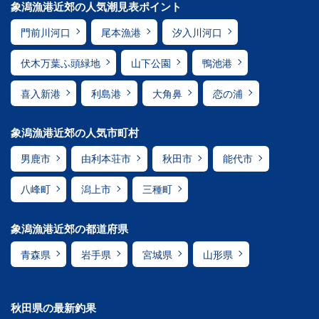
象潟漁港近郊の人気潮見表ポイント
門前川河口
尾本漁港
汐入川河口
伏木万葉ふ頭緑地
山下公園
鴨池港
喜入新港
利島港
大角鼻
恋の浦
象潟漁港近郊の人気市町村
男鹿市
由利本荘市
秋田市
能代市
八峰町
潟上市
三種町
象潟漁港近郊の都道府県
青森県
岩手県
宮城県
山形県
秋田県の最新釣果