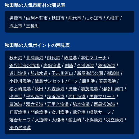
秋田県の人気市町村の潮見表
男鹿市
由利本荘市
秋田市
能代市
にかほ市
八峰町
潟上市
三種町
秋田県の人気ポイントの潮見表
秋田港
北浦漁港
能代港
椿漁港
本荘マリーナ
釜谷浜海水浴場
岩舘漁港
剣崎
金浦漁港
象潟漁港
道川漁港
船越水道
子吉川河口
新屋海浜公園
潮瀬崎
小砂川漁港
飯島サンセットパーク
船川港
若美漁港
松ヶ崎漁港
秋田
八森漁港
男鹿
加茂漁港
雄物川河口
出戸浜
平沢漁港
塩浜漁港
西目漁港
男鹿マリーナ
畠漁港
双六分港
五里合漁港
脇本漁港
西黒沢漁港
戸賀漁港
門前漁港
女川漁港
飛分港
峰浜サーフ
落合サーフ
入道崎
大棧橋
館山崎
小浜漁港
羽立漁港
湯の尻漁港