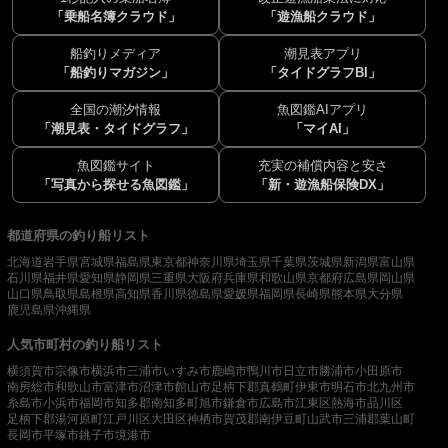
「乗船名簿クラウド」
「遊漁船クラウド」
船釣りメディア
潮見表アプリ
「船釣りマガジン」
「タイドグラフBI」
全国の潮汐情報
魚図鑑AIアプリ
「潮見表・タイドグラフ」
「マイAI」
魚図鑑サイト
充実の補償内容と安さ
「写真から探せる魚図鑑」
「新・遊漁船保険DX」
都道府県の釣り船リスト
北海道
岩手県
宮城県
福島県
東京都
神奈川県
埼玉県
千葉県
茨城県
新潟県
富山県
石川県
福井県
愛知県
静岡県
三重県
大阪府
兵庫県
和歌山県
京都府
広島県
岡山県
山口県
鳥取県
島根県
高知県
香川県
徳島県
愛媛県
福岡県
長崎県
熊本県
大分県
鹿児島県
沖縄県
人気市町村の釣り船リスト
横須賀市
宗像市
横浜市
三浦市
いすみ市
鹿嶋市
鴨川市
日立市
勝浦市
小田原市
南房総市
和歌山市
富津市
沼津市
館山市
足柄下郡真鶴町
伊東市
明石市
北九州市
糸島市
小浜市
福岡市
知多郡南知多町
旭市
鎌倉市
広島市
江東区
熱海市
品川区
足柄下郡湯河原町
江戸川区
大田区
神栖市
賀茂郡南伊豆町
山武市
三浦郡葉山町
長岡市
平塚市
銚子市
境港市