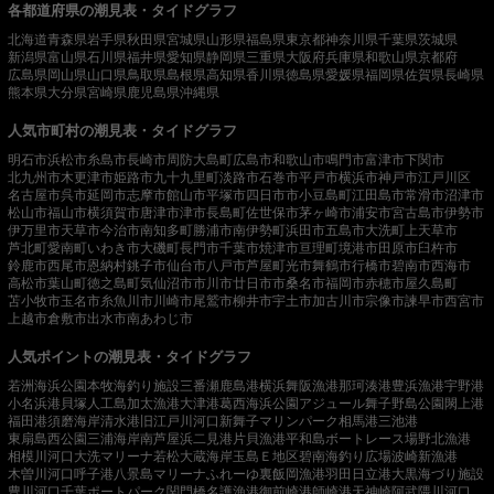
各都道府県の潮見表・タイドグラフ
北海道
青森県
岩手県
秋田県
宮城県
山形県
福島県
東京都
神奈川県
千葉県
茨城県
新潟県
富山県
石川県
福井県
愛知県
静岡県
三重県
大阪府
兵庫県
和歌山県
京都府
広島県
岡山県
山口県
鳥取県
島根県
高知県
香川県
徳島県
愛媛県
福岡県
佐賀県
長崎県
熊本県
大分県
宮崎県
鹿児島県
沖縄県
人気市町村の潮見表・タイドグラフ
明石市
浜松市
糸島市
長崎市
周防大島町
広島市
和歌山市
鳴門市
富津市
下関市
北九州市
木更津市
姫路市
九十九里町
淡路市
石巻市
平戸市
横浜市
神戸市
江戸川区
名古屋市
呉市
延岡市
志摩市
館山市
平塚市
四日市市
小豆島町
江田島市
常滑市
沼津市
松山市
福山市
横須賀市
唐津市
津市
長島町
佐世保市
茅ヶ崎市
浦安市
宮古島市
伊勢市
伊万里市
天草市
今治市
南知多町
勝浦市
南伊勢町
浜田市
五島市
大洗町
上天草市
芦北町
愛南町
いわき市
大磯町
長門市
千葉市
焼津市
亘理町
境港市
田原市
臼杵市
鈴鹿市
西尾市
恩納村
銚子市
仙台市
八戸市
芦屋町
光市
舞鶴市
行橋市
碧南市
西海市
高松市
葉山町
徳之島町
気仙沼市
市川市
廿日市市
桑名市
福岡市
赤穂市
屋久島町
苫小牧市
玉名市
糸魚川市
川崎市
尾鷲市
柳井市
宇土市
加古川市
宗像市
諫早市
西宮市
上越市
倉敷市
出水市
南あわじ市
人気ポイントの潮見表・タイドグラフ
若洲海浜公園
本牧海釣り施設
三番瀬
鹿島港
横浜
舞阪漁港
那珂湊港
豊浜漁港
宇野港
小名浜港
貝塚人工島
加太漁港
大津港
葛西海浜公園
アジュール舞子
野島公園
閖上港
福田港
須磨海岸
清水港
旧江戸川河口
新舞子マリンパーク
相馬港
三池港
東扇島西公園
三浦海岸
南芦屋浜
二見港
片貝漁港
平和島ボートレース場
野北漁港
相模川河口
大洗マリーナ
若松
大蔵海岸
玉島Ｅ地区
碧南海釣り広場
波崎新漁港
木曽川河口
呼子港
八景島マリーナ
ふれーゆ裏
飯岡漁港
羽田
日立港
大黒海づり施設
豊川河口
千葉ポートパーク
関門橋
名護漁港
御前崎港
師崎港
天神崎
阿武隈川河口