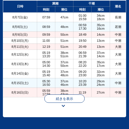
+
満潮
干潮
日時
潮名
−
時刻
潮位
時刻
潮位
01:00
34cm
8月7日(金)
07:59
47cm
長潮
15:59
18cm
00:59
35cm
8月8日(土)
08:59
48cm
若潮
17:30
16cm
8月9日(日)
09:59
50cm
18:49
14cm
中潮
8月10日(月)
11:00
51cm
19:50
13cm
中潮
8月11日(火)
12:19
51cm
20:49
13cm
大潮
05:19
38cm
06:59
37cm
8月12日(水)
大潮
13:20
51cm
21:39
14cm
05:00
37cm
08:20
35cm
8月13日(木)
大潮
14:30
50cm
22:20
17cm
05:19
37cm
09:20
32cm
8月14日(金)
大潮
15:40
48cm
23:00
20cm
05:30
37cm
10:20
29cm
8月15日(土)
中潮
16:50
46cm
23:39
24cm
05:59
38cm
8月16日(日)
11:19
27cm
中潮
17:59
43cm
続きを表示