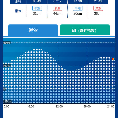
潮時
00:49
07:19
14:30
21:49
干潮
満潮
干潮
満潮
潮位
31cm
44cm
20cm
36cm
潮汐
BI
（爆釣指数）
50
25
0
-10
0:00
6:00
12:00
18:00
24:00
Leaflet
| ©
OpenStreetMap contributors