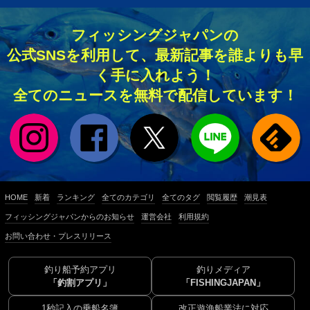
フィッシングジャパンの
公式SNSを利用して、最新記事を誰よりも早
く手に入れよう！
全てのニュースを無料で配信しています！
HOME
新着
ランキング
全てのカテゴリ
全てのタグ
閲覧履歴
潮見表
フィッシングジャパンからのお知らせ
運営会社
利用規約
お問い合わせ・プレスリリース
釣り船予約アプリ
釣りメディア
「釣割アプリ」
「FISHINGJAPAN」
1秒記入の乗船名簿
改正遊漁船業法に対応