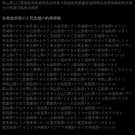
岡山県
山口県
鳥取県
島根県
高知県
香川県
徳島県
愛媛県
福岡県
佐賀県
長崎県
熊本県
大分県
鹿児島県
沖縄県
各都道府県の人気魚種の釣果情報
岩手県×マダラ
岩手県×スルメイカ
岩手県×ブリ
宮城県×ヒラメ
宮城県×マアジ
宮城県×アイナメ
山形県×マアジ
山形県×マダイ
山形県×キジハタ
福島県×マダイ
福島県×ヒラメ
福島県×チダイ
茨城県×マダイ
茨城県×ブリ
茨城県×ヒラメ
埼玉県×サワラ
埼玉県×タチウオ
埼玉県×ホウボウ
千葉県×マダイ
千葉県×ヒラメ
千葉県×イサキ
東京都×マアジ
東京都×タチウオ
東京都×シロギス
神奈川県×マアジ
神奈川県×マダイ
神奈川県×ブリ
新潟県×マダイ
新潟県×ブリ
新潟県×マアジ
富山県×アオリイカ
富山県×ブリ
富山県×マダイ
石川県×ブリ
石川県×キジハタ
石川県×マダイ
福井県×ケンサキイカ
福井県×マダイ
福井県×アオリイカ
静岡県×マダイ
静岡県×イサキ
静岡県×マアジ
愛知県×ブリ
愛知県×マダイ
愛知県×タチウオ
三重県×ブリ
三重県×マダイ
三重県×ヒラメ
京都府×ケンサキイカ
京都府×ブリ
京都府×マダイ
大阪府×マダイ
大阪府×サワラ
大阪府×ブリ
兵庫県×ブリ
兵庫県×マダイ
兵庫県×マダコ
和歌山県×マダイ
和歌山県×マアジ
和歌山県×ブリ
鳥取県×ケンサキイカ
鳥取県×マアジ
鳥取県×スルメイカ
岡山県×スズキ
岡山県×マダイ
岡山県×ヒラメ
広島県×マダイ
広島県×キジハタ
広島県×サワラ
山口県×ケンサキイカ
山口県×マダイ
山口県×キジハタ
徳島県×ブリ
徳島県×マアジ
徳島県×チダイ
香川県×マダイ
香川県×アオリイカ
香川県×マゴチ
愛媛県×マダイ
愛媛県×ブリ
愛媛県×キジハタ
高知県×カンパチ
高知県×アカアマダイ
高知県×マダイ
福岡県×マダイ
福岡県×ヤリイカ
福岡県×ケンサキイカ
佐賀県×マダイ
佐賀県×ヒラマサ
佐賀県×アカアマダイ
長崎県×マダイ
長崎県×キジハタ
長崎県×オオモンハタ
熊本県×マダイ
熊本県×ヒラメ
熊本県×メバル
鹿児島県×マダイ
鹿児島県×ケンサキイカ
鹿児島県×アオリイカ
沖縄県×スジアラ
沖縄県×キハダ
沖縄県×バラハタ