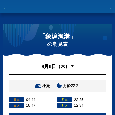
「象潟漁港」
の潮見表
小潮
月齢22.7
04:44
22:25
日出
月出
18:47
12:34
日入
月入