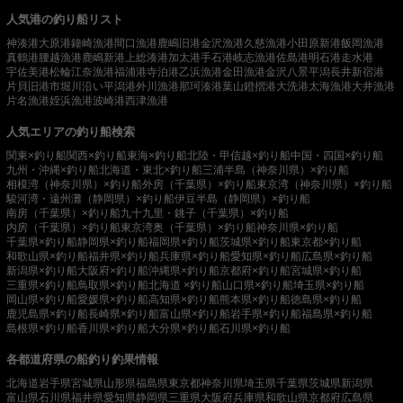
人気港の釣り船リスト
神湊港
大原港
鐘崎漁港
間口漁港
鹿嶋旧港
金沢漁港
久慈漁港
小田原新港
飯岡漁港
真鶴港
腰越漁港
鹿嶋新港
上総湊港
加太港
手石港
岐志漁港
佐島港
明石港
走水港
宇佐美港
松輪江奈漁港
福浦港
寺泊港
乙浜漁港
金田漁港
金沢八景平潟
長井新宿港
片貝旧港
市堀川沿い
平潟港
外川漁港
那珂湊港
葉山鐙摺港
大洗港
太海漁港
大井漁港
片名漁港
姪浜漁港
波崎港
西津漁港
人気エリアの釣り船検索
関東×釣り船
関西×釣り船
東海×釣り船
北陸・甲信越×釣り船
中国・四国×釣り船
九州・沖縄×釣り船
北海道・東北×釣り船
三浦半島（神奈川県）×釣り船
相模湾（神奈川県）×釣り船
外房（千葉県）×釣り船
東京湾（神奈川県）×釣り船
駿河湾・遠州灘（静岡県）×釣り船
伊豆半島（静岡県）×釣り船
南房（千葉県）×釣り船
九十九里・銚子（千葉県）×釣り船
内房（千葉県）×釣り船
東京湾奥（千葉県）×釣り船
神奈川県×釣り船
千葉県×釣り船
静岡県×釣り船
福岡県×釣り船
茨城県×釣り船
東京都×釣り船
和歌山県×釣り船
福井県×釣り船
兵庫県×釣り船
愛知県×釣り船
広島県×釣り船
新潟県×釣り船
大阪府×釣り船
沖縄県×釣り船
京都府×釣り船
宮城県×釣り船
三重県×釣り船
鳥取県×釣り船
北海道 ×釣り船
山口県×釣り船
埼玉県×釣り船
岡山県×釣り船
愛媛県×釣り船
高知県×釣り船
熊本県×釣り船
徳島県×釣り船
鹿児島県×釣り船
長崎県×釣り船
富山県×釣り船
岩手県×釣り船
福島県×釣り船
島根県×釣り船
香川県×釣り船
大分県×釣り船
石川県×釣り船
各都道府県の船釣り釣果情報
北海道
岩手県
宮城県
山形県
福島県
東京都
神奈川県
埼玉県
千葉県
茨城県
新潟県
富山県
石川県
福井県
愛知県
静岡県
三重県
大阪府
兵庫県
和歌山県
京都府
広島県