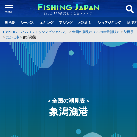
釣りが100倍楽しくなるメディア
潮見表
シーバス
エギング
アジング
バス釣り
ショアジギング
結び方
FISHING JAPAN（フィッシングジャパン）
全国の潮見表＜2026年最新版＞
秋田県
にかほ市
象潟漁港
＜全国の潮見表＞
象潟漁港