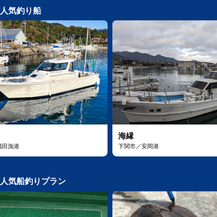
人気釣り船
海縁
涌田漁港
下関市／安岡港
人気船釣りプラン