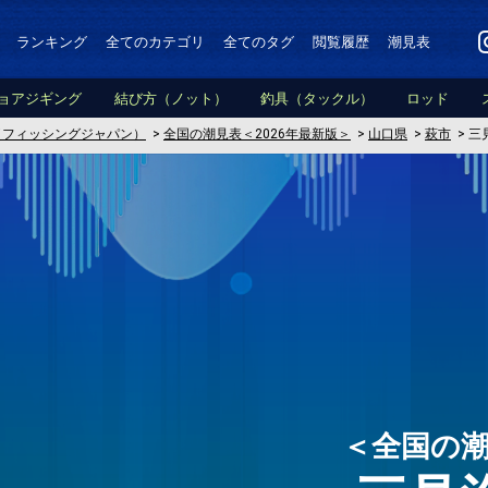
ランキング
全てのカテゴリ
全てのタグ
閲覧履歴
潮見表
ョアジギング
結び方（ノット）
釣具（タックル）
ロッド
PAN（フィッシングジャパン）
>
全国の潮見表＜2026年最新版＞
>
山口県
>
萩市
>
三
＜全国の