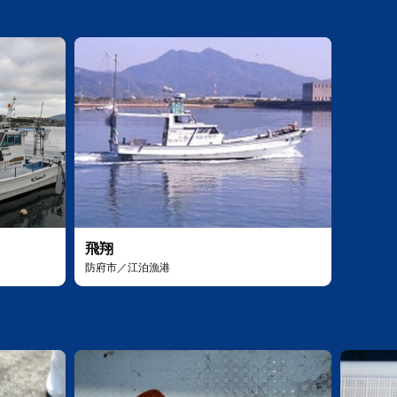
飛翔
防府市／江泊漁港