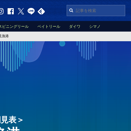
スピニングリール
ベイトリール
ダイワ
シマノ
見漁港
潮見表＞