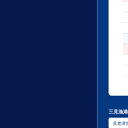
三見漁港
見老津