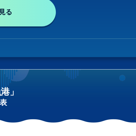
見る
漁港」
表