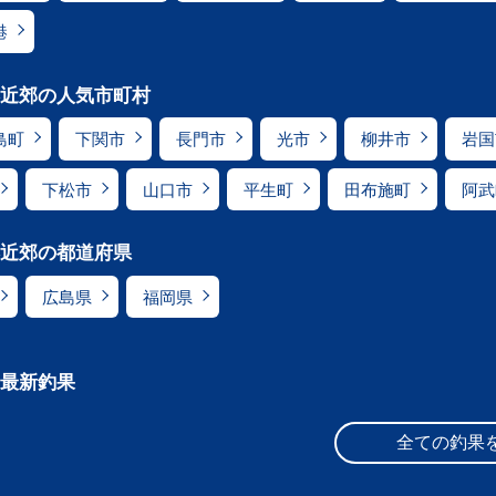
港
近郊の人気市町村
島町
下関市
長門市
光市
柳井市
岩国
下松市
山口市
平生町
田布施町
阿武
近郊の都道府県
広島県
福岡県
最新釣果
全ての釣果