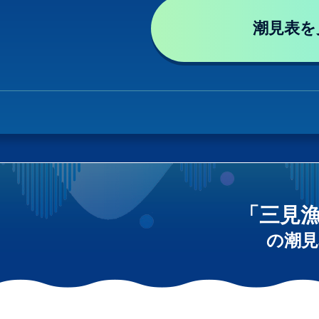
潮見表を
「三見
の潮見