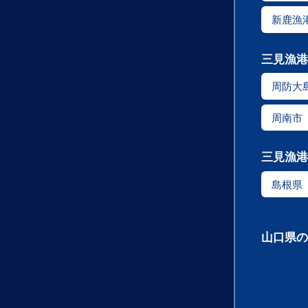
新鹿漁
三見漁港
周防大
周南市
三見漁港
島根県
山口県の