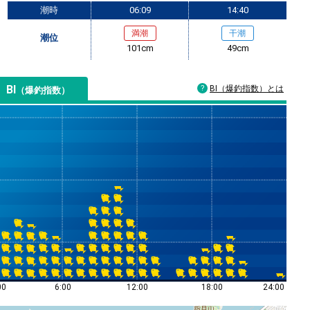
潮時
06:09
14:40
満潮
干潮
潮位
101cm
49cm
BI
BI（爆釣指数）とは
（爆釣指数）
00
6:00
12:00
18:00
24:00