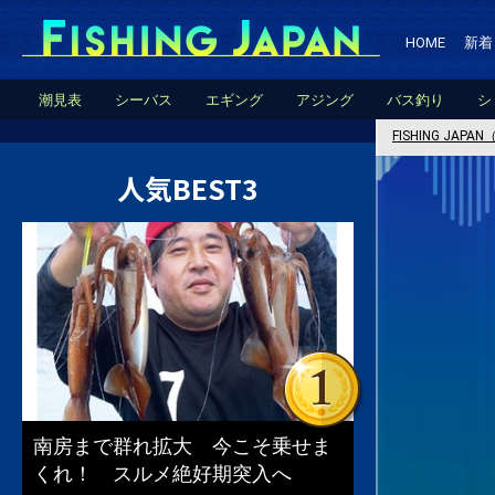
HOME
新着
潮見表
シーバス
エギング
アジング
バス釣り
シ
FISHING JA
人気BEST3
南房まで群れ拡大 今こそ乗せま
くれ！ スルメ絶好期突入へ