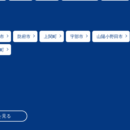
市
防府市
上関町
宇部市
山陽小野田市
町
を見る