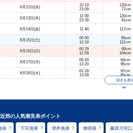
10:19
120cm
8月12日(水)
23:09
77cm
11:00
120cm
8月13日(木)
23:39
81cm
8月14日(金)
11:40
117cm
00:00
86cm
8月15日(土)
12:19
111cm
00:29
90cm
8月16日(日)
12:59
104cm
00:59
94cm
8月17日(月)
13:20
95cm
01:20
97cm
8月18日(火)
13:59
85cm
続きを表
近郊の人気潮見表ポイント
漁港
下荘漁港
津井漁港
御宿港
藤原川河口