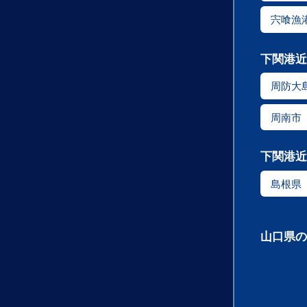
宍喰漁
下関港近
周防大
周南市
下関港近
島根県
山口県の