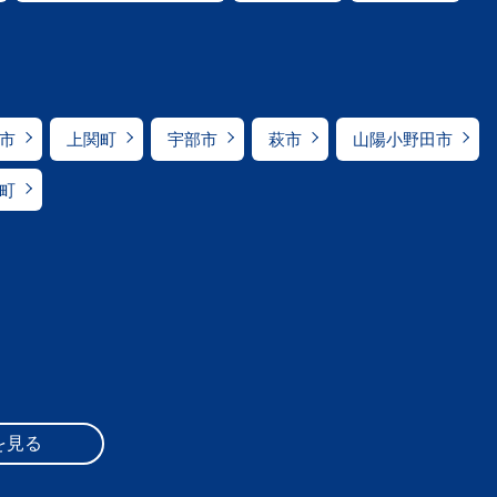
市
上関町
宇部市
萩市
山陽小野田市
町
を見る