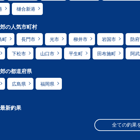
港
樋合新港
郊の人気市町村
島町
長門市
光市
柳井市
岩国市
防府
下松市
山口市
平生町
田布施町
阿武
郊の都道府県
広島県
福岡県
最新釣果
全ての釣果