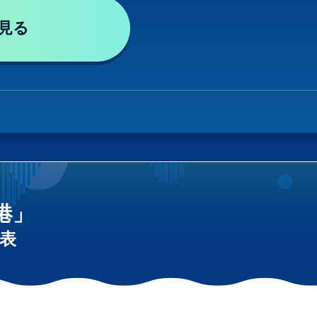
見る
港」
表