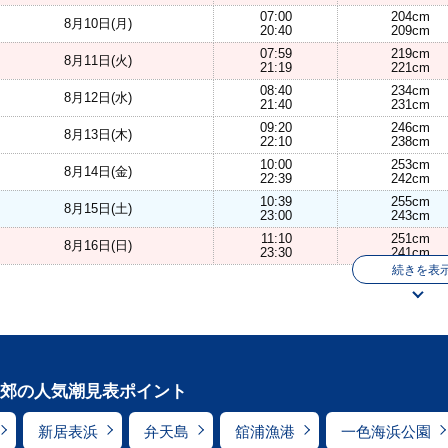
07:00
204cm
8月10日(月)
20:40
209cm
07:59
219cm
8月11日(火)
21:19
221cm
08:40
234cm
8月12日(水)
21:40
231cm
09:20
246cm
8月13日(木)
22:10
238cm
10:00
253cm
8月14日(金)
22:39
242cm
10:39
255cm
8月15日(土)
23:00
243cm
11:10
251cm
8月16日(日)
23:30
241cm
続きを表
郊の人気潮見表ポイント
新居表浜
弁天島
舘浦漁港
一色海浜公園