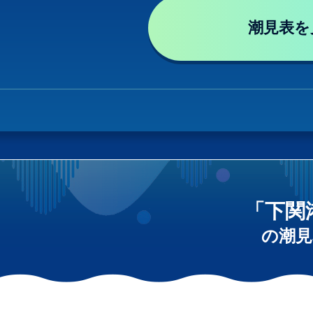
潮見表を
「下関
の潮見