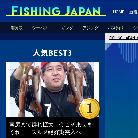
HOME
新着
潮見表
シーバス
エギング
アジング
バス釣り
シ
FISHING JA
人気BEST3
南房まで群れ拡大 今こそ乗せま
くれ！ スルメ絶好期突入へ