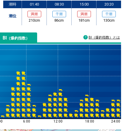
潮時
01:40
08:30
15:00
20:20
満潮
干潮
満潮
干潮
潮位
210cm
86cm
181cm
130cm
BI
BI（爆釣指数）とは
（爆釣指数）
00
6:00
12:00
18:00
24:00