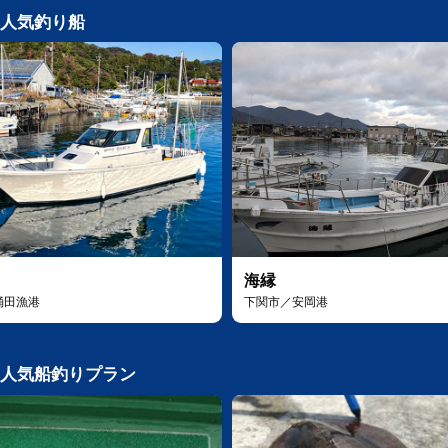
人気釣り船
海縁
涌田漁港
下関市／安岡港
人気船釣りプラン