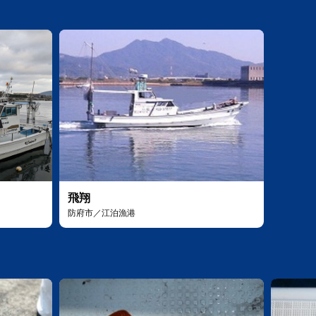
飛翔
防府市／江泊漁港