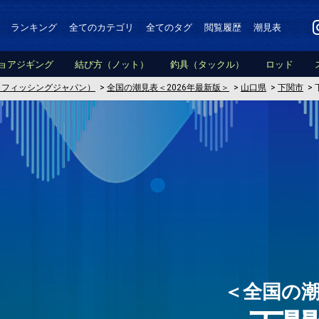
ランキング
全てのカテゴリ
全てのタグ
閲覧履歴
潮見表
ョアジギング
結び方（ノット）
釣具（タックル）
ロッド
PAN（フィッシングジャパン）
>
全国の潮見表＜2026年最新版＞
>
山口県
>
下関市
>
＜全国の