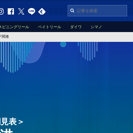
スピニングリール
ベイトリール
ダイワ
シマノ
下関港
潮見表＞