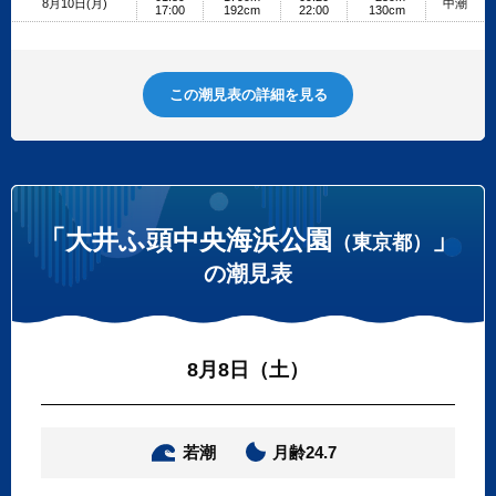
8月10日(月)
中潮
17:00
192cm
22:00
130cm
この潮見表の詳細を見る
「大井ふ頭中央海浜公園
」
（東京都）
の潮見表
8月8日（土）
若潮
月齢24.7