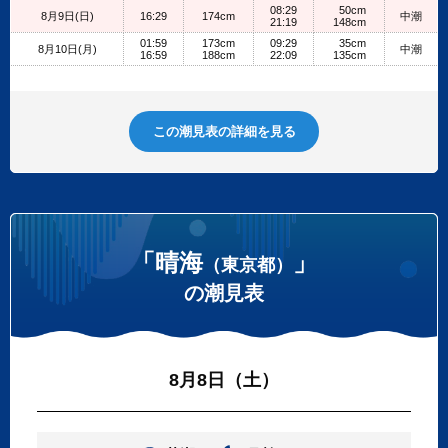
08:29
50cm
8月9日(日)
16:29
174cm
中潮
21:19
148cm
01:59
173cm
09:29
35cm
8月10日(月)
中潮
16:59
188cm
22:09
135cm
この潮見表の詳細を見る
「晴海
」
（東京都）
の潮見表
8月8日（土）