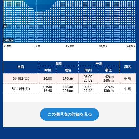
0
-40
0:00
6:00
12:00
18:00
24:00
Leaflet
| ©
OpenStreetMap contributors
+
満潮
干潮
日時
潮名
−
時刻
潮位
時刻
潮位
08:00
42cm
8月9日(日)
16:00
178cm
中潮
20:59
149cm
01:30
178cm
09:00
27cm
8月10日(月)
中潮
16:40
191cm
21:49
136cm
この潮見表の詳細を見る