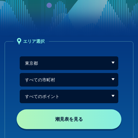
エリア選択
潮見表を見る