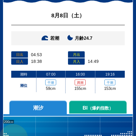
8月8日（土）
若潮
月齢24.7
04:53
日出
月出
18:38
14:49
日入
月入
潮時
07:00
16:00
19:16
干潮
満潮
干潮
潮位
59cm
155cm
153cm
潮汐
BI
（爆釣指数）
200