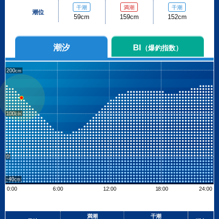
干潮
満潮
干潮
潮位
59cm
159cm
152cm
潮汐
BI
（爆釣指数）
200
100
0
-40
0:00
6:00
12:00
18:00
24:00
Leaflet
| ©
OpenStreetMap contributors
+
満潮
干潮