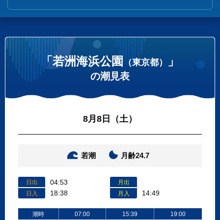
「若洲海浜公園
」
（東京都）
の潮見表
8月8日（土）
若潮
月齢24.7
04:53
日出
月出
18:38
14:49
日入
月入
潮時
07:00
15:39
19:00