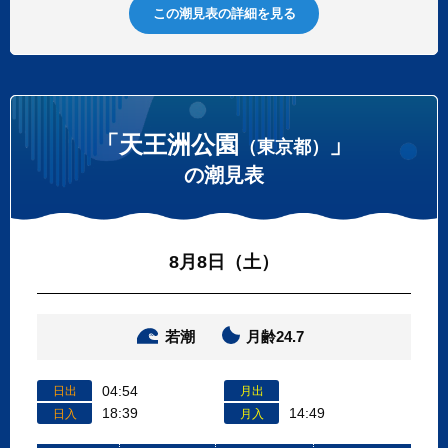
この潮見表の詳細を見る
「天王洲公園
」
（東京都）
の潮見表
8月8日（土）
若潮
月齢24.7
04:54
日出
月出
18:39
14:49
日入
月入