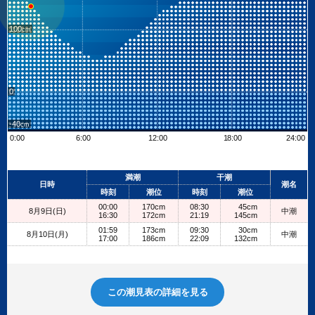
100
0
-40
0:00
6:00
12:00
18:00
24:00
Leaflet
| ©
OpenStreetMap contributors
+
満潮
干潮
日時
潮名
−
時刻
潮位
時刻
潮位
00:00
170cm
08:30
45cm
8月9日(日)
中潮
16:30
172cm
21:19
145cm
01:59
173cm
09:30
30cm
8月10日(月)
中潮
17:00
186cm
22:09
132cm
この潮見表の詳細を見る