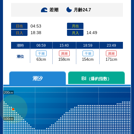
若潮
月齢24.7
04:53
日出
月出
18:38
14:49
日入
月入
潮時
06:59
15:40
18:59
23:49
干潮
満潮
干潮
満潮
潮位
63cm
158cm
154cm
171cm
潮汐
BI
（爆釣指数）
200
100