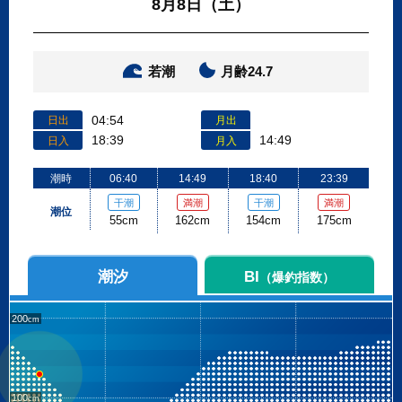
8月8日（土）
若潮
月齢24.7
04:54
日出
月出
18:39
14:49
日入
月入
潮時
06:40
14:49
18:40
23:39
干潮
満潮
干潮
満潮
潮位
55cm
162cm
154cm
175cm
潮汐
BI
（爆釣指数）
200
100