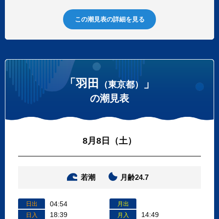
この潮見表の詳細を見る
「羽田
」
（東京都）
の潮見表
8月8日（土）
若潮
月齢24.7
04:54
日出
月出
18:39
14:49
日入
月入