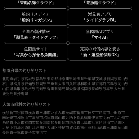
「乗船名簿クラウド」
「遊漁船クラウド」
船釣りメディア
潮見表アプリ
「船釣りマガジン」
「タイドグラフBI」
全国の潮汐情報
魚図鑑AIアプリ
「潮見表・タイドグラフ」
「マイAI」
魚図鑑サイト
充実の補償内容と安さ
「写真から探せる魚図鑑」
「新・遊漁船保険DX」
都道府県の釣り船リスト
北海道
岩手県
宮城県
福島県
東京都
神奈川県
埼玉県
千葉県
茨城県
新潟県
富山県
石川県
福井県
愛知県
静岡県
三重県
大阪府
兵庫県
和歌山県
京都府
広島県
岡山県
山口県
鳥取県
島根県
高知県
香川県
徳島県
愛媛県
福岡県
長崎県
熊本県
大分県
鹿児島県
沖縄県
人気市町村の釣り船リスト
横須賀市
宗像市
横浜市
三浦市
いすみ市
鹿嶋市
鴨川市
日立市
勝浦市
小田原市
南房総市
和歌山市
富津市
沼津市
館山市
足柄下郡真鶴町
伊東市
明石市
北九州市
糸島市
小浜市
福岡市
知多郡南知多町
旭市
鎌倉市
広島市
江東区
熱海市
品川区
足柄下郡湯河原町
江戸川区
大田区
神栖市
賀茂郡南伊豆町
山武市
三浦郡葉山町
長岡市
平塚市
銚子市
境港市