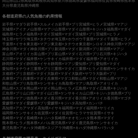
岡山県
山口県
鳥取県
島根県
高知県
香川県
徳島県
愛媛県
福岡県
佐賀県
長崎県
熊本県
大分県
鹿児島県
沖縄県
各都道府県の人気魚種の釣果情報
岩手県×マダラ
岩手県×スルメイカ
岩手県×ブリ
宮城県×ヒラメ
宮城県×マアジ
宮城県×アイナメ
山形県×マアジ
山形県×マダイ
山形県×キジハタ
福島県×マダイ
福島県×ヒラメ
福島県×チダイ
茨城県×マダイ
茨城県×ブリ
茨城県×ヒラメ
埼玉県×サワラ
埼玉県×タチウオ
埼玉県×ホウボウ
千葉県×マダイ
千葉県×ヒラメ
千葉県×イサキ
東京都×マアジ
東京都×タチウオ
東京都×シロギス
神奈川県×マアジ
神奈川県×マダイ
神奈川県×ブリ
新潟県×マダイ
新潟県×ブリ
新潟県×マアジ
富山県×アオリイカ
富山県×ブリ
富山県×マダイ
石川県×ブリ
石川県×キジハタ
石川県×マダイ
福井県×ケンサキイカ
福井県×マダイ
福井県×アオリイカ
静岡県×マダイ
静岡県×イサキ
静岡県×マアジ
愛知県×ブリ
愛知県×マダイ
愛知県×タチウオ
三重県×ブリ
三重県×マダイ
三重県×ヒラメ
京都府×ケンサキイカ
京都府×ブリ
京都府×マダイ
大阪府×マダイ
大阪府×サワラ
大阪府×ブリ
兵庫県×ブリ
兵庫県×マダイ
兵庫県×マダコ
和歌山県×マダイ
和歌山県×マアジ
和歌山県×ブリ
鳥取県×ケンサキイカ
鳥取県×マアジ
鳥取県×アオリイカ
岡山県×スズキ
岡山県×マダイ
岡山県×ヒラメ
広島県×マダイ
広島県×キジハタ
広島県×ブリ
山口県×マダイ
山口県×ケンサキイカ
山口県×キジハタ
徳島県×ブリ
徳島県×マアジ
徳島県×チダイ
香川県×マダイ
香川県×アオリイカ
香川県×マゴチ
愛媛県×マダイ
愛媛県×ブリ
愛媛県×キジハタ
高知県×カンパチ
高知県×アカアマダイ
高知県×イサキ
福岡県×マダイ
福岡県×ヤリイカ
福岡県×ケンサキイカ
佐賀県×マダイ
佐賀県×ヒラマサ
佐賀県×イサキ
長崎県×マダイ
長崎県×キジハタ
長崎県×オオモンハタ
熊本県×マダイ
熊本県×ヒラメ
熊本県×メバル
鹿児島県×マダイ
鹿児島県×ケンサキイカ
鹿児島県×アオハタ
沖縄県×スジアラ
沖縄県×キハダ
沖縄県×バラハタ