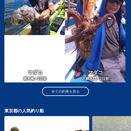
マダコ
マダコ
2
2
鹿本橋／
日前
六郷水門／
日前
全ての釣果を見る
東京都の人気釣り船