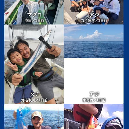
マダコ
アジ
1
1
羽田／
日前
京浜運河／
日前
タチ
アジ
1
1
海老取川／
日前
東葛西／
日前