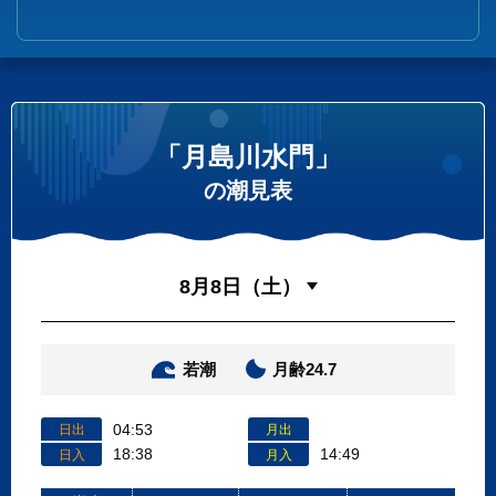
「月島川水門」
の潮見表
若潮
月齢24.7
04:53
日出
月出
18:38
14:49
日入
月入