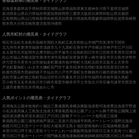
各都道府県の潮見表・タイドグラフ
北海道
青森県
岩手県
秋田県
宮城県
山形県
福島県
東京都
神奈川県
千葉県
茨城県
新潟県
富山県
石川県
福井県
愛知県
静岡県
三重県
大阪府
兵庫県
和歌山県
京都府
広島県
岡山県
山口県
鳥取県
島根県
高知県
香川県
徳島県
愛媛県
福岡県
佐賀県
長崎県
熊本県
大分県
宮崎県
鹿児島県
沖縄県
人気市町村の潮見表・タイドグラフ
明石市
浜松市
糸島市
長崎市
周防大島町
広島市
和歌山市
鳴門市
富津市
下関市
北九州市
木更津市
姫路市
淡路市
九十九里町
石巻市
平戸市
横浜市
神戸市
江戸川区
名古屋市
呉市
延岡市
志摩市
館山市
平塚市
小豆島町
四日市市
江田島市
常滑市
沼津市
松山市
福山市
横須賀市
唐津市
津市
長島町
佐世保市
茅ヶ崎市
浦安市
宮古島市
伊勢市
伊万里市
天草市
今治市
南知多町
勝浦市
南伊勢町
大洗町
浜田市
五島市
上天草市
芦北町
愛南町
いわき市
大磯町
長門市
千葉市
焼津市
亘理町
境港市
田原市
臼杵市
鈴鹿市
西尾市
恩納村
銚子市
仙台市
八戸市
芦屋町
光市
舞鶴市
行橋市
碧南市
西海市
高松市
葉山町
徳之島町
気仙沼市
市川市
桑名市
廿日市市
福岡市
赤穂市
屋久島町
苫小牧市
玉名市
糸魚川市
川崎市
尾鷲市
柳井市
宇土市
加古川市
宗像市
諫早市
西宮市
上越市
倉敷市
出水市
南あわじ市
人気ポイントの潮見表・タイドグラフ
若洲海浜公園
本牧海釣り施設
三番瀬
鹿島港
横浜
舞阪漁港
那珂湊港
豊浜漁港
宇野港
小名浜港
貝塚人工島
加太漁港
大津港
葛西海浜公園
アジュール舞子
野島公園
閖上港
福田港
須磨海岸
清水港
旧江戸川河口
新舞子マリンパーク
相馬港
三池港
東扇島西公園
三浦海岸
南芦屋浜
二見港
片貝漁港
平和島ボートレース場
野北漁港
相模川河口
大洗マリーナ
若松
大蔵海岸
玉島Ｅ地区
碧南海釣り広場
波崎新漁港
木曽川河口
呼子港
八景島マリーナ
ふれーゆ裏
飯岡漁港
羽田
日立港
大黒海づり施設
豊川河口
千葉ポートパーク
関門橋
名護漁港
御前崎港
師崎港
阿武隈川河口
天神崎