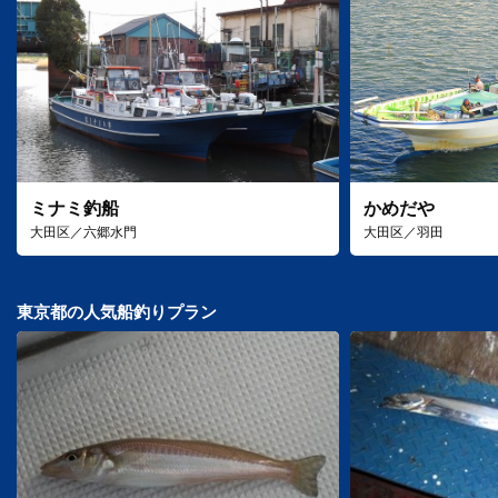
ミナミ釣船
かめだや
大田区／六郷水門
大田区／羽田
東京都の人気船釣りプラン