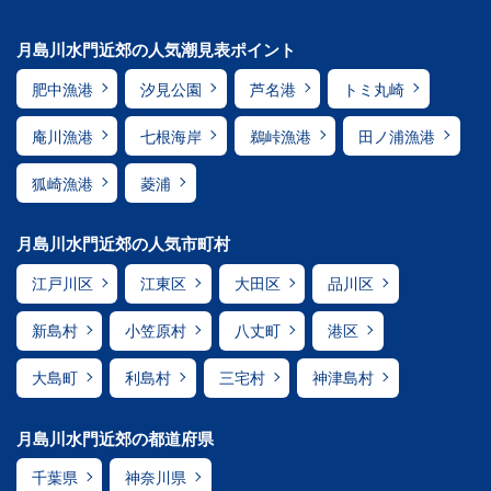
月島川水門近郊の人気潮見表ポイント
肥中漁港
汐見公園
芦名港
トミ丸崎
庵川漁港
七根海岸
鵜峠漁港
田ノ浦漁港
狐崎漁港
菱浦
月島川水門近郊の人気市町村
江戸川区
江東区
大田区
品川区
新島村
小笠原村
八丈町
港区
大島町
利島村
三宅村
神津島村
月島川水門近郊の都道府県
千葉県
神奈川県