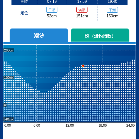
潮時
07:19
17:59
19:40
干潮
満潮
干潮
潮位
52cm
151cm
150cm
潮汐
BI
（爆釣指数）
200
100
0
-40
0:00
6:00
12:00
18:00
24:00
Leaflet
| ©
OpenStreetMap contributors