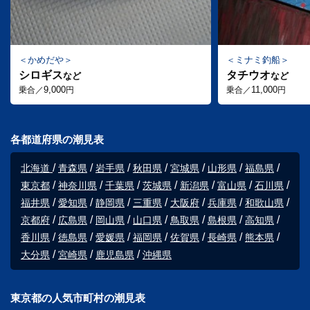
かめだや
ミナミ釣船
シロギス
タチウオ
など
など
9,000
11,000
乗合／
円
乗合／
円
各都道府県の潮見表
北海道
青森県
岩手県
秋田県
宮城県
山形県
福島県
東京都
神奈川県
千葉県
茨城県
新潟県
富山県
石川県
福井県
愛知県
静岡県
三重県
大阪府
兵庫県
和歌山県
京都府
広島県
岡山県
山口県
鳥取県
島根県
高知県
香川県
徳島県
愛媛県
福岡県
佐賀県
長崎県
熊本県
大分県
宮崎県
鹿児島県
沖縄県
東京都の人気市町村の潮見表