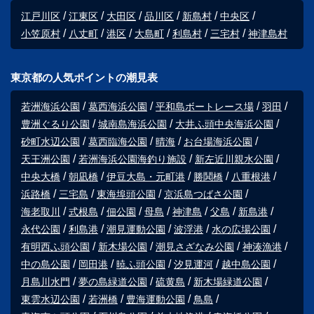
江戸川区
江東区
大田区
品川区
新島村
中央区
小笠原村
八丈町
港区
大島町
利島村
三宅村
神津島村
東京都の人気ポイントの潮見表
若洲海浜公園
葛西海浜公園
平和島ボートレース場
羽田
豊洲ぐるり公園
城南島海浜公園
大井ふ頭中央海浜公園
砂町水辺公園
葛西臨海公園
晴海
お台場海浜公園
天王洲公園
若洲海浜公園海釣り施設
新左近川親水公園
中央大橋
朝凪橋
伊豆大島・元町港
勝鬨橋
八重根港
浜路橋
三宅島
東海埠頭公園
京浜島つばさ公園
海老取川
式根島
佃公園
母島
神津島
父島
新島港
永代公園
利島港
潮見運動公園
波浮港
水の広場公園
有明西ふ頭公園
新木場公園
潮見さざなみ公園
神湊漁港
中の島公園
岡田港
暁ふ頭公園
汐見運河
越中島公園
月島川水門
夢の島緑道公園
硫黄島
新木場緑道公園
東雲水辺公園
若洲橋
豊海運動公園
鳥島