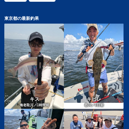
東京都の最新釣果
キス
キビレ
1
1
海老取川／
時間前
呑川／
日前