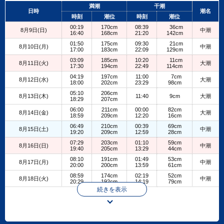
+
満潮
干潮
日時
潮名
−
時刻
潮位
時刻
潮位
00:19
170cm
08:39
36cm
8月9日(日)
中潮
16:40
168cm
21:20
142cm
01:50
175cm
09:30
21cm
8月10日(月)
中潮
17:00
183cm
22:09
129cm
03:09
185cm
10:20
11cm
8月11日(火)
大潮
17:30
194cm
22:49
114cm
04:19
197cm
11:00
7cm
8月12日(水)
大潮
18:00
202cm
23:29
98cm
05:10
206cm
8月13日(木)
11:40
9cm
大潮
18:29
207cm
06:00
211cm
00:00
82cm
8月14日(金)
大潮
18:59
209cm
12:20
16cm
06:49
210cm
00:39
69cm
8月15日(土)
中潮
19:20
209cm
12:59
28cm
07:29
203cm
01:10
59cm
8月16日(日)
中潮
19:40
205cm
13:29
44cm
08:10
191cm
01:49
53cm
8月17日(月)
中潮
20:00
200cm
13:59
61cm
08:59
174cm
02:19
52cm
8月18日(火)
中潮
20:29
192cm
14:19
79cm
続きを表示