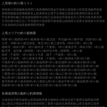
人気港の釣り船リスト
神湊港
大原港
鐘崎漁港
間口漁港
鹿嶋旧港
金沢漁港
久慈漁港
小田原新港
飯岡漁港
真鶴港
腰越漁港
鹿嶋新港
上総湊港
加太港
手石港
岐志漁港
佐島港
明石港
走水港
宇佐美港
松輪江奈漁港
福浦港
寺泊港
乙浜漁港
金田漁港
金沢八景平潟
長井新宿港
片貝旧港
市堀川沿い
平潟港
外川漁港
那珂湊港
葉山鐙摺港
大洗港
太海漁港
大井漁港
片名漁港
姪浜漁港
波崎港
西津漁港
人気エリアの釣り船検索
関東×釣り船
関西×釣り船
東海×釣り船
北陸・甲信越×釣り船
中国・四国×釣り船
九州・沖縄×釣り船
北海道・東北×釣り船
三浦半島（神奈川県）×釣り船
相模湾（神奈川県）×釣り船
外房（千葉県）×釣り船
東京湾（神奈川県）×釣り船
駿河湾・遠州灘（静岡県）×釣り船
伊豆半島（静岡県）×釣り船
南房（千葉県）×釣り船
九十九里・銚子（千葉県）×釣り船
内房（千葉県）×釣り船
東京湾奥（千葉県）×釣り船
神奈川県×釣り船
千葉県×釣り船
静岡県×釣り船
福岡県×釣り船
茨城県×釣り船
東京都×釣り船
和歌山県×釣り船
福井県×釣り船
兵庫県×釣り船
愛知県×釣り船
広島県×釣り船
新潟県×釣り船
大阪府×釣り船
沖縄県×釣り船
京都府×釣り船
宮城県×釣り船
三重県×釣り船
鳥取県×釣り船
北海道 ×釣り船
山口県×釣り船
埼玉県×釣り船
岡山県×釣り船
愛媛県×釣り船
高知県×釣り船
熊本県×釣り船
徳島県×釣り船
鹿児島県×釣り船
長崎県×釣り船
富山県×釣り船
岩手県×釣り船
福島県×釣り船
島根県×釣り船
香川県×釣り船
大分県×釣り船
石川県×釣り船
各都道府県の船釣り釣果情報
北海道
岩手県
宮城県
山形県
福島県
東京都
神奈川県
埼玉県
千葉県
茨城県
新潟県
富山県
石川県
福井県
愛知県
静岡県
三重県
大阪府
兵庫県
和歌山県
京都府
広島県