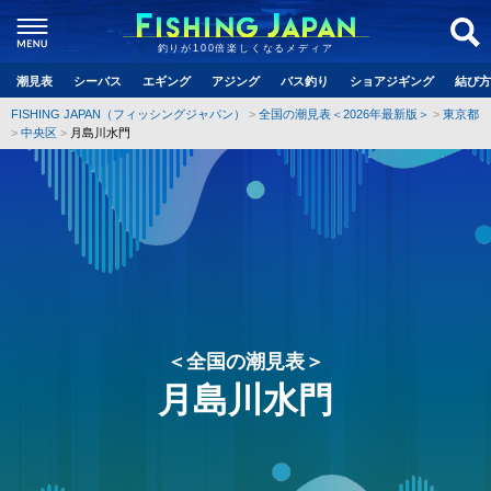
釣りが100倍楽しくなるメディア
潮見表
シーバス
エギング
アジング
バス釣り
ショアジギング
結び方
FISHING JAPAN（フィッシングジャパン）
全国の潮見表＜2026年最新版＞
東京都
中央区
月島川水門
＜全国の潮見表＞
月島川水門