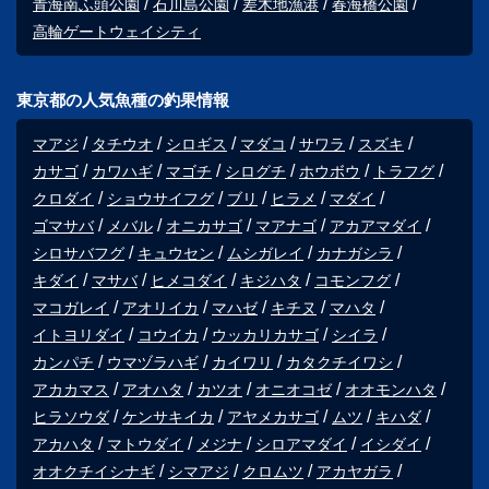
青海南ふ頭公園
石川島公園
差木地漁港
春海橋公園
高輪ゲートウェイシティ
東京都の人気魚種の釣果情報
マアジ
タチウオ
シロギス
マダコ
サワラ
スズキ
カサゴ
カワハギ
マゴチ
シログチ
ホウボウ
トラフグ
クロダイ
ショウサイフグ
ブリ
ヒラメ
マダイ
ゴマサバ
メバル
オニカサゴ
マアナゴ
アカアマダイ
シロサバフグ
キュウセン
ムシガレイ
カナガシラ
キダイ
マサバ
ヒメコダイ
キジハタ
コモンフグ
マコガレイ
アオリイカ
マハゼ
キチヌ
マハタ
イトヨリダイ
コウイカ
ウッカリカサゴ
シイラ
カンパチ
ウマヅラハギ
カイワリ
カタクチイワシ
アカカマス
アオハタ
カツオ
オニオコゼ
オオモンハタ
ヒラソウダ
ケンサキイカ
アヤメカサゴ
ムツ
キハダ
アカハタ
マトウダイ
メジナ
シロアマダイ
イシダイ
オオクチイシナギ
シマアジ
クロムツ
アカヤガラ