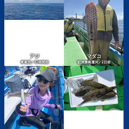
アジ
マダコ
12
2
東葛西／
時間前
鮫洲勝島運河／
日前