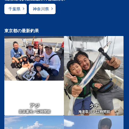
千葉県
神奈川県
東京都の最新釣果
アジ
タチ
12
12
京浜運河／
時間前
海老取川／
時間前