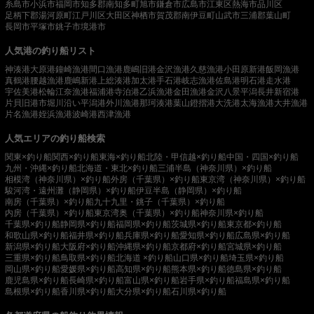
糸島市
小浜市
福岡市
知多郡南知多町
旭市
鎌倉市
広島市
江東区
熱海市
品川区
足柄下郡湯河原町
江戸川区
大田区
神栖市
賀茂郡南伊豆町
山武市
三浦郡葉山町
長岡市
平塚市
銚子市
境港市
人気港の釣り船リスト
神湊港
大原港
鐘崎漁港
間口漁港
鹿嶋旧港
金沢漁港
久慈漁港
小田原新港
飯岡漁港
真鶴港
腰越漁港
鹿嶋新港
上総湊港
加太港
手石港
岐志漁港
佐島港
明石港
走水港
宇佐美港
松輪江奈漁港
福浦港
寺泊港
乙浜漁港
金田漁港
金沢八景平潟
長井新宿港
片貝旧港
市堀川沿い
平潟港
外川漁港
那珂湊港
葉山鐙摺港
大洗港
太海漁港
大井漁港
片名漁港
姪浜漁港
波崎港
西津漁港
人気エリアの釣り船検索
関東×釣り船
関西×釣り船
東海×釣り船
北陸・甲信越×釣り船
中国・四国×釣り船
九州・沖縄×釣り船
北海道・東北×釣り船
三浦半島（神奈川県）×釣り船
相模湾（神奈川県）×釣り船
外房（千葉県）×釣り船
東京湾（神奈川県）×釣り船
駿河湾・遠州灘（静岡県）×釣り船
伊豆半島（静岡県）×釣り船
南房（千葉県）×釣り船
九十九里・銚子（千葉県）×釣り船
内房（千葉県）×釣り船
東京湾奥（千葉県）×釣り船
神奈川県×釣り船
千葉県×釣り船
静岡県×釣り船
福岡県×釣り船
茨城県×釣り船
東京都×釣り船
和歌山県×釣り船
福井県×釣り船
兵庫県×釣り船
愛知県×釣り船
広島県×釣り船
新潟県×釣り船
大阪府×釣り船
沖縄県×釣り船
京都府×釣り船
宮城県×釣り船
三重県×釣り船
鳥取県×釣り船
北海道 ×釣り船
山口県×釣り船
埼玉県×釣り船
岡山県×釣り船
愛媛県×釣り船
高知県×釣り船
熊本県×釣り船
徳島県×釣り船
鹿児島県×釣り船
長崎県×釣り船
富山県×釣り船
岩手県×釣り船
福島県×釣り船
島根県×釣り船
香川県×釣り船
大分県×釣り船
石川県×釣り船