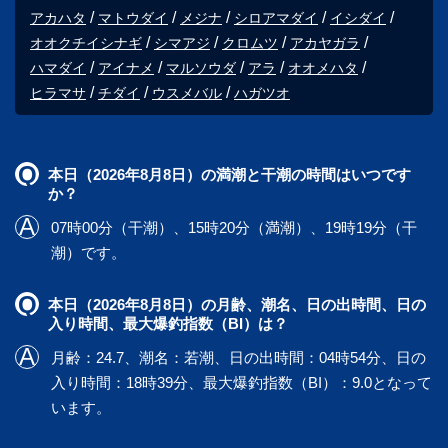
アカハタ
マトウダイ
メジナ
シロアマダイ
イシダイ
オオクチイシナギ
シマアジ
クロムツ
アカヤガラ
ハマダイ
アイナメ
マルソウダ
アラ
オオメハタ
ヒラマサ
チダイ
ウスメバル
ハガツオ
本日（2026年8月8日）の満潮と干潮の時間はいつです
か？
07時00分（干潮）、15時20分（満潮）、19時19分（干
潮）です。
本日（2026年8月8日）の月齢、潮名、日の出時間、日の
入り時間、最大爆釣指数（BI）は？
月齢：24.7、潮名：若潮、日の出時間：04時54分、日の
入り時間：18時39分、最大爆釣指数（BI）：9.0となって
います。