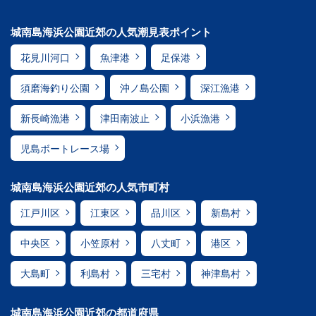
城南島海浜公園近郊の人気潮見表ポイント
花見川河口
魚津港
足保港
須磨海釣り公園
沖ノ島公園
深江漁港
新長崎漁港
津田南波止
小浜漁港
児島ボートレース場
城南島海浜公園近郊の人気市町村
江戸川区
江東区
品川区
新島村
中央区
小笠原村
八丈町
港区
大島町
利島村
三宅村
神津島村
城南島海浜公園近郊の都道府県