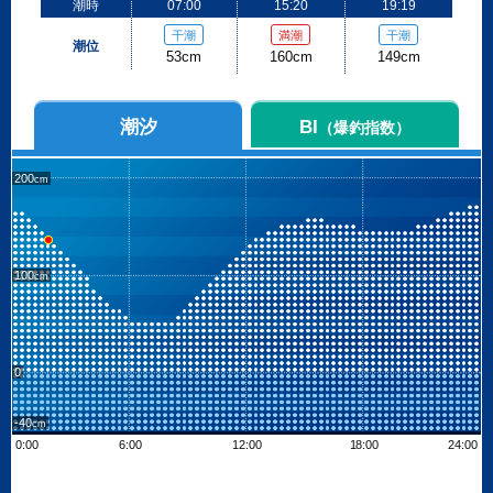
潮時
07:00
15:20
19:19
干潮
満潮
干潮
潮位
53cm
160cm
149cm
潮汐
BI
（爆釣指数）
200
100
0
-40
0:00
6:00
12:00
18:00
24:00
Leaflet
| ©
OpenStreetMap contributors