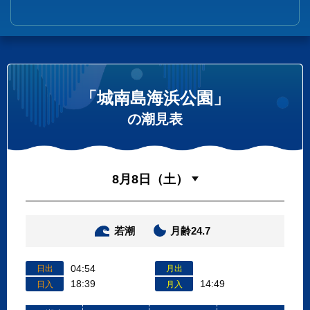
「城南島海浜公園」
の潮見表
若潮
月齢24.7
04:54
日出
月出
18:39
14:49
日入
月入