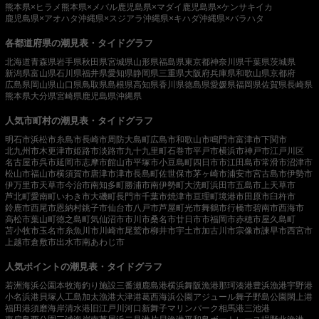
熊本県×ヒラメ
熊本県×メバル
鹿児島県×マダイ
鹿児島県×ケンサキイカ
鹿児島県×アオハタ
沖縄県×スジアラ
沖縄県×キハダ
沖縄県×バラハタ
各都道府県の潮見表・タイドグラフ
北海道
青森県
岩手県
秋田県
宮城県
山形県
福島県
東京都
神奈川県
千葉県
茨城県
新潟県
富山県
石川県
福井県
愛知県
静岡県
三重県
大阪府
兵庫県
和歌山県
京都府
広島県
岡山県
山口県
鳥取県
島根県
高知県
香川県
徳島県
愛媛県
福岡県
佐賀県
長崎県
熊本県
大分県
宮崎県
鹿児島県
沖縄県
人気市町村の潮見表・タイドグラフ
明石市
浜松市
糸島市
長崎市
周防大島町
広島市
和歌山市
鳴門市
富津市
下関市
北九州市
木更津市
姫路市
淡路市
九十九里町
石巻市
平戸市
横浜市
神戸市
江戸川区
名古屋市
呉市
延岡市
志摩市
館山市
平塚市
小豆島町
四日市市
江田島市
常滑市
沼津市
松山市
福山市
横須賀市
唐津市
津市
長島町
佐世保市
茅ヶ崎市
浦安市
宮古島市
伊勢市
伊万里市
天草市
今治市
南知多町
勝浦市
南伊勢町
大洗町
浜田市
五島市
上天草市
芦北町
愛南町
いわき市
大磯町
長門市
千葉市
焼津市
亘理町
境港市
田原市
臼杵市
鈴鹿市
西尾市
恩納村
銚子市
仙台市
八戸市
芦屋町
光市
舞鶴市
行橋市
碧南市
西海市
高松市
葉山町
徳之島町
気仙沼市
市川市
桑名市
廿日市市
福岡市
赤穂市
屋久島町
苫小牧市
玉名市
糸魚川市
川崎市
尾鷲市
柳井市
宇土市
加古川市
宗像市
諫早市
西宮市
上越市
倉敷市
出水市
南あわじ市
人気ポイントの潮見表・タイドグラフ
若洲海浜公園
本牧海釣り施設
三番瀬
鹿島港
横浜
舞阪漁港
那珂湊港
豊浜漁港
宇野港
小名浜港
貝塚人工島
加太漁港
大津港
葛西海浜公園
アジュール舞子
野島公園
閖上港
福田港
須磨海岸
清水港
旧江戸川河口
新舞子マリンパーク
相馬港
三池港