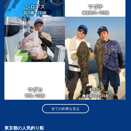
シロギス
マゴチ
2
2
品川堀／
日前
海老取川／
日前
マダコ
キビレ
2
2
羽田／
日前
海老取川／
日前
全ての釣果を見る
東京都の人気釣り船