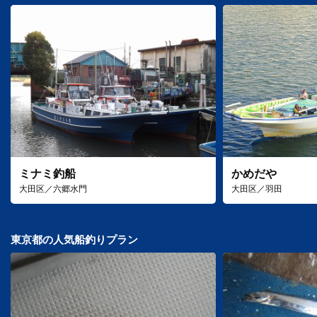
ミナミ釣船
かめだや
大田区／六郷水門
大田区／羽田
東京都の人気船釣りプラン