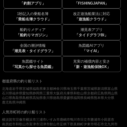
「釣割アプリ」
「FISHINGJAPAN」
1秒記入の乗船名簿
改正遊漁船業法に対応
「乗船名簿クラウド」
「遊漁船クラウド」
船釣りメディア
潮見表アプリ
「船釣りマガジン」
「タイドグラフBI」
全国の潮汐情報
魚図鑑AIアプリ
「潮見表・タイドグラフ」
「マイAI」
魚図鑑サイト
充実の補償内容と安さ
「写真から探せる魚図鑑」
「新・遊漁船保険DX」
都道府県の釣り船リスト
北海道
岩手県
宮城県
福島県
東京都
神奈川県
埼玉県
千葉県
茨城県
新潟県
富山県
石川県
福井県
愛知県
静岡県
三重県
大阪府
兵庫県
和歌山県
京都府
広島県
岡山県
山口県
鳥取県
島根県
高知県
香川県
徳島県
愛媛県
福岡県
長崎県
熊本県
大分県
鹿児島県
沖縄県
人気市町村の釣り船リスト
横須賀市
宗像市
横浜市
三浦市
いすみ市
鹿嶋市
鴨川市
日立市
勝浦市
小田原市
南房総市
和歌山市
富津市
沼津市
館山市
足柄下郡真鶴町
伊東市
明石市
北九州市