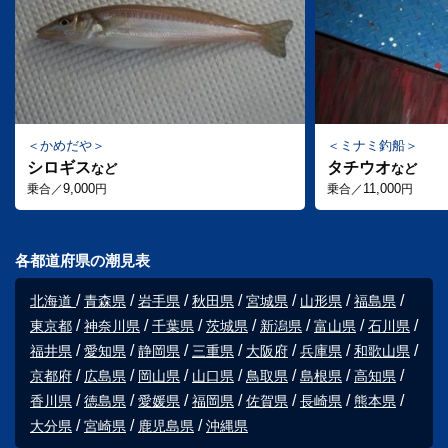
かめだや
ミナミ釣船
シロギス
タチウオ
など
など
9,000
11,000
乗合／
円
乗合／
円
各都道府県の潮見表
北海道
青森県
岩手県
秋田県
宮城県
山形県
福島県
東京都
神奈川県
千葉県
茨城県
新潟県
富山県
石川県
福井県
愛知県
静岡県
三重県
大阪府
兵庫県
和歌山県
京都府
広島県
岡山県
山口県
鳥取県
島根県
高知県
香川県
徳島県
愛媛県
福岡県
佐賀県
長崎県
熊本県
大分県
宮崎県
鹿児島県
沖縄県