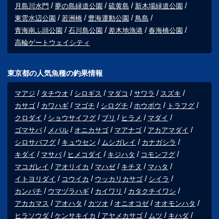
月島川水門
夢の島緑道公園
硫黄島
新木場緑道公園
東雲水辺公園
若洲橋
豊海運動公園
鳥島
青海南ふ頭公園
石川島公園
差木地漁港
春海橋公園
高輪ゲートウェイシティ
東京都の人気魚種の釣果情報
マアジ
タチウオ
シロギス
マダコ
サワラ
スズキ
カサゴ
カワハギ
マゴチ
シログチ
ホウボウ
トラフグ
クロダイ
ショウサイフグ
ブリ
ヒラメ
マダイ
ゴマサバ
メバル
オニカサゴ
マアナゴ
アカアマダイ
シロサバフグ
キュウセン
ムシガレイ
カナガシラ
キダイ
マサバ
ヒメコダイ
キジハタ
コモンフグ
マコガレイ
アオリイカ
マハゼ
キチヌ
マハタ
イトヨリダイ
コウイカ
ウッカリカサゴ
シイラ
カンパチ
ウマヅラハギ
カイワリ
カタクチイワシ
アカカマス
アオハタ
カツオ
オニオコゼ
オオモンハタ
ヒラソウダ
ケンサキイカ
アヤメカサゴ
ムツ
キハダ