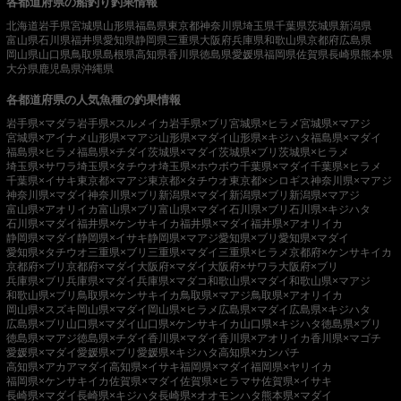
各都道府県の船釣り釣果情報
北海道
岩手県
宮城県
山形県
福島県
東京都
神奈川県
埼玉県
千葉県
茨城県
新潟県
富山県
石川県
福井県
愛知県
静岡県
三重県
大阪府
兵庫県
和歌山県
京都府
広島県
岡山県
山口県
鳥取県
島根県
高知県
香川県
徳島県
愛媛県
福岡県
佐賀県
長崎県
熊本県
大分県
鹿児島県
沖縄県
各都道府県の人気魚種の釣果情報
岩手県×マダラ
岩手県×スルメイカ
岩手県×ブリ
宮城県×ヒラメ
宮城県×マアジ
宮城県×アイナメ
山形県×マアジ
山形県×マダイ
山形県×キジハタ
福島県×マダイ
福島県×ヒラメ
福島県×チダイ
茨城県×マダイ
茨城県×ブリ
茨城県×ヒラメ
埼玉県×サワラ
埼玉県×タチウオ
埼玉県×ホウボウ
千葉県×マダイ
千葉県×ヒラメ
千葉県×イサキ
東京都×マアジ
東京都×タチウオ
東京都×シロギス
神奈川県×マアジ
神奈川県×マダイ
神奈川県×ブリ
新潟県×マダイ
新潟県×ブリ
新潟県×マアジ
富山県×アオリイカ
富山県×ブリ
富山県×マダイ
石川県×ブリ
石川県×キジハタ
石川県×マダイ
福井県×ケンサキイカ
福井県×マダイ
福井県×アオリイカ
静岡県×マダイ
静岡県×イサキ
静岡県×マアジ
愛知県×ブリ
愛知県×マダイ
愛知県×タチウオ
三重県×ブリ
三重県×マダイ
三重県×ヒラメ
京都府×ケンサキイカ
京都府×ブリ
京都府×マダイ
大阪府×マダイ
大阪府×サワラ
大阪府×ブリ
兵庫県×ブリ
兵庫県×マダイ
兵庫県×マダコ
和歌山県×マダイ
和歌山県×マアジ
和歌山県×ブリ
鳥取県×ケンサキイカ
鳥取県×マアジ
鳥取県×アオリイカ
岡山県×スズキ
岡山県×マダイ
岡山県×ヒラメ
広島県×マダイ
広島県×キジハタ
広島県×ブリ
山口県×マダイ
山口県×ケンサキイカ
山口県×キジハタ
徳島県×ブリ
徳島県×マアジ
徳島県×チダイ
香川県×マダイ
香川県×アオリイカ
香川県×マゴチ
愛媛県×マダイ
愛媛県×ブリ
愛媛県×キジハタ
高知県×カンパチ
高知県×アカアマダイ
高知県×イサキ
福岡県×マダイ
福岡県×ヤリイカ
福岡県×ケンサキイカ
佐賀県×マダイ
佐賀県×ヒラマサ
佐賀県×イサキ
長崎県×マダイ
長崎県×キジハタ
長崎県×オオモンハタ
熊本県×マダイ