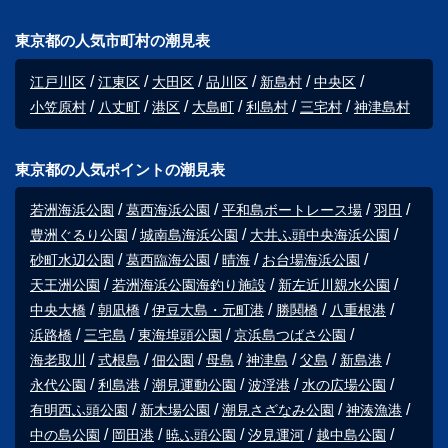
東京都の人気市町村の潮見表
江戸川区
江東区
大田区
品川区
新島村
中央区
小笠原村
八丈町
港区
大島町
利島村
三宅村
神津島村
東京都の人気ポイントの潮見表
若洲海浜公園
葛西海浜公園
平和島ボートレース場
羽田
豊洲ぐるり公園
城南島海浜公園
大井ふ頭中央海浜公園
砂町水辺公園
葛西臨海公園
晴海
お台場海浜公園
天王洲公園
若洲海浜公園海釣り施設
新左近川親水公園
中央大橋
朝凪橋
伊豆大島・元町港
勝鬨橋
八重根港
浜路橋
三宅島
東海埠頭公園
京浜島つばさ公園
海老取川
式根島
佃公園
母島
神津島
父島
新島港
永代公園
利島港
潮見運動公園
波浮港
水の広場公園
有明西ふ頭公園
新木場公園
潮見さざなみ公園
神湊漁港
中の島公園
岡田港
暁ふ頭公園
汐見運河
越中島公園