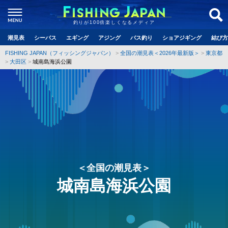
釣りが100倍楽しくなるメディア
潮見表
シーバス
エギング
アジング
バス釣り
ショアジギング
結び方
FISHING JAPAN（フィッシングジャパン）
全国の潮見表＜2026年最新版＞
東京都
大田区
城南島海浜公園
＜全国の潮見表＞
城南島海浜公園