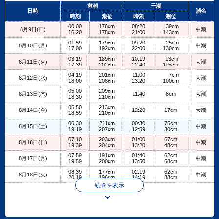
+
満潮
干潮
日時
潮名
−
時刻
潮位
時刻
潮位
00:00
176cm
08:20
39cm
8月9日(日)
中潮
16:20
178cm
21:00
143cm
01:59
179cm
09:20
25cm
8月10日(月)
中潮
17:00
192cm
22:00
130cm
03:19
189cm
10:19
13cm
8月11日(火)
大潮
17:39
202cm
22:40
115cm
04:19
201cm
11:00
7cm
8月12日(水)
大潮
18:00
208cm
23:20
100cm
05:00
209cm
8月13日(木)
11:40
8cm
大潮
18:30
210cm
05:50
213cm
8月14日(金)
12:20
17cm
大潮
18:59
210cm
06:30
211cm
00:30
75cm
8月15日(土)
中潮
19:19
207cm
12:59
30cm
07:10
203cm
01:00
67cm
8月16日(日)
中潮
19:39
204cm
13:20
48cm
07:59
191cm
01:40
62cm
8月17日(月)
中潮
19:59
200cm
13:50
68cm
08:39
177cm
02:19
62cm
8月18日(火)
中潮
20:19
196cm
14:19
88cm
続きを表示