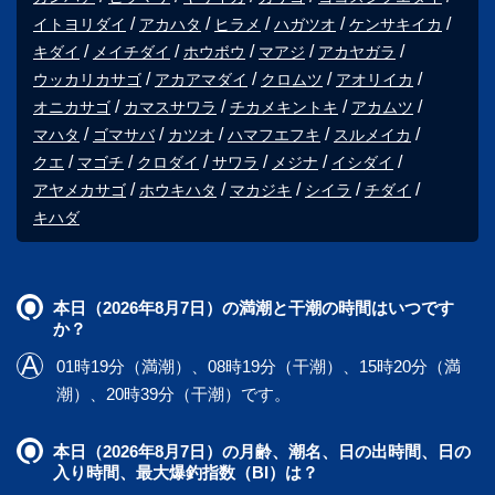
イトヨリダイ
アカハタ
ヒラメ
ハガツオ
ケンサキイカ
キダイ
メイチダイ
ホウボウ
マアジ
アカヤガラ
ウッカリカサゴ
アカアマダイ
クロムツ
アオリイカ
オニカサゴ
カマスサワラ
チカメキントキ
アカムツ
マハタ
ゴマサバ
カツオ
ハマフエフキ
スルメイカ
クエ
マゴチ
クロダイ
サワラ
メジナ
イシダイ
アヤメカサゴ
ホウキハタ
マカジキ
シイラ
チダイ
キハダ
本日（2026年8月7日）の満潮と干潮の時間はいつです
か？
01時19分（満潮）、08時19分（干潮）、15時20分（満
潮）、20時39分（干潮）です。
本日（2026年8月7日）の月齢、潮名、日の出時間、日の
入り時間、最大爆釣指数（BI）は？