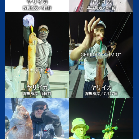
ヤリイカ
ヤリイカ
3
6
深堀漁港／
日前
早福漁港／
日前
ヤリイカ
ヤリイカ
6
深堀漁港／
日前
深堀漁港／7月27日