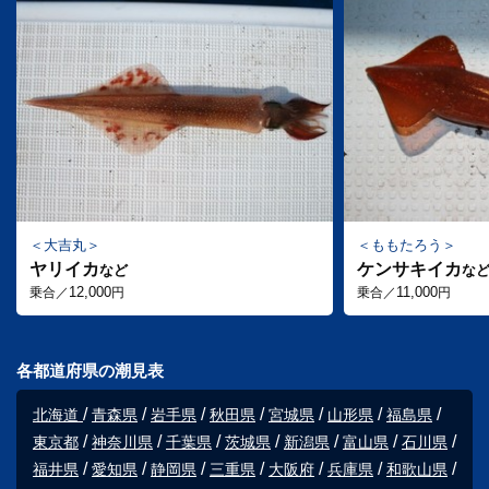
大吉丸
ももたろう
ヤリイカ
ケンサキイカ
など
な
12,000
11,000
乗合／
円
乗合／
円
各都道府県の潮見表
北海道
青森県
岩手県
秋田県
宮城県
山形県
福島県
東京都
神奈川県
千葉県
茨城県
新潟県
富山県
石川県
福井県
愛知県
静岡県
三重県
大阪府
兵庫県
和歌山県