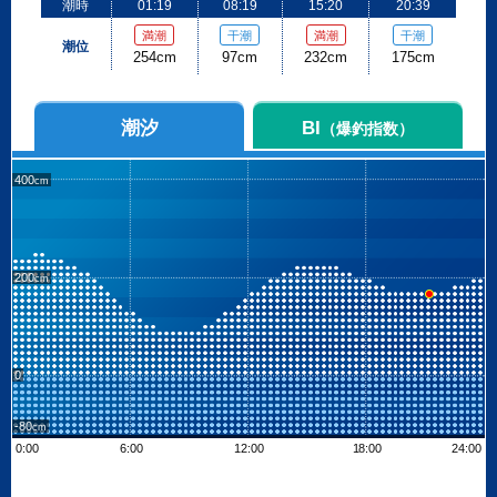
潮時
01:19
08:19
15:20
20:39
満潮
干潮
満潮
干潮
潮位
254cm
97cm
232cm
175cm
潮汐
BI
（爆釣指数）
400
200
0
-80
0:00
6:00
12:00
18:00
24:00
Leaflet
| ©
OpenStreetMap contributors