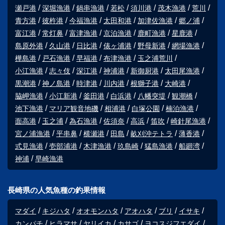
瀬戸港
深堀漁港
鍋串漁港
若松
須川港
茂木漁港
荒川
青方港
彼杵港
今福漁港
太田和港
加津佐漁港
郷ノ浦
富江港
常灯鼻
富津漁港
京泊漁港
鹿町漁港
星鹿港
島原外港
久山港
日比港
俵ヶ浦港
野母新港
網場漁港
樺島港
戸石漁港
早福港
布津漁港
玉之浦荒川
小江漁港
志々伎
深江港
神浦港
新御厨港
太田尾漁港
黒潮港
神ノ島港
時津港
川内港
根獅子港
大崎港
脇岬漁港
小江新港
釜田港
白浜港
八幡突堤
観潮橋
池下漁港
マリア観音地磯
相浦港
白塚公園
楠泊漁港
面高港
玉之浦
為石漁港
佐須奈
高浜
笛吹
崎針尾漁港
宮ノ浦漁港
平串鼻
横瀬港
田島
畝刈沖テトラ
薄香港
式見漁港
壱部浦港
木津漁港
玖島崎
猛島漁港
船廻湾
神浦
早崎漁港
長崎県の人気魚種の釣果情報
マダイ
キジハタ
オオモンハタ
アオハタ
ブリ
イサキ
カンパチ
ヒラマサ
ヤリイカ
カサゴ
ヨコスジフエダイ