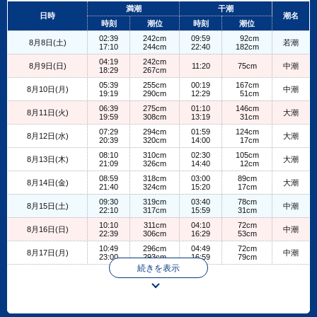
+
満潮
干潮
日時
潮名
−
時刻
潮位
時刻
潮位
02:39
242cm
09:59
92cm
8月8日(土)
若潮
17:10
244cm
22:40
182cm
04:19
242cm
8月9日(日)
11:20
75cm
中潮
18:29
267cm
05:39
255cm
00:19
167cm
8月10日(月)
中潮
19:19
290cm
12:29
51cm
06:39
275cm
01:10
146cm
8月11日(火)
大潮
19:59
308cm
13:19
31cm
07:29
294cm
01:59
124cm
8月12日(水)
大潮
20:39
320cm
14:00
17cm
08:10
310cm
02:30
105cm
8月13日(木)
大潮
21:09
326cm
14:40
12cm
08:59
318cm
03:00
89cm
8月14日(金)
大潮
21:40
324cm
15:20
17cm
09:30
319cm
03:40
78cm
8月15日(土)
中潮
22:10
317cm
15:59
31cm
10:10
311cm
04:10
72cm
8月16日(日)
中潮
22:39
306cm
16:29
53cm
10:49
296cm
04:49
72cm
8月17日(月)
中潮
23:00
293cm
16:59
79cm
続きを表示