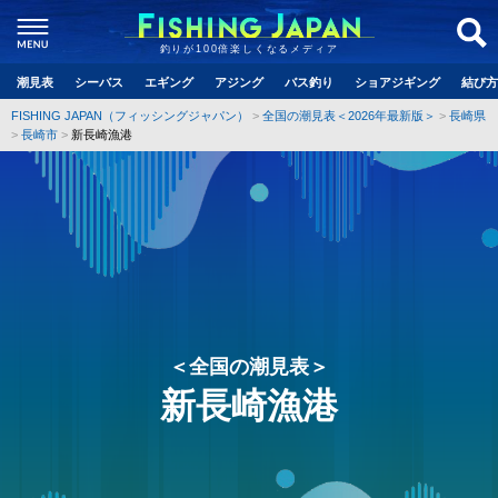
釣りが100倍楽しくなるメディア
潮見表
シーバス
エギング
アジング
バス釣り
ショアジギング
結び方
FISHING JAPAN（フィッシングジャパン）
全国の潮見表＜2026年最新版＞
長崎県
長崎市
新長崎漁港
＜全国の潮見表＞
新長崎漁港