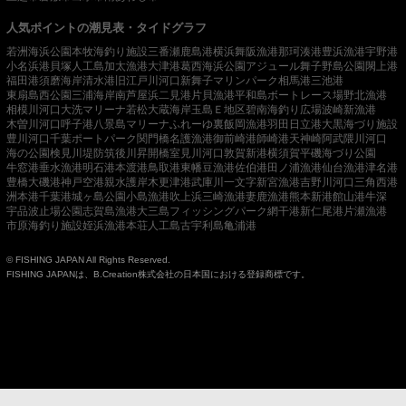
人気ポイントの潮見表・タイドグラフ
若洲海浜公園
本牧海釣り施設
三番瀬
鹿島港
横浜
舞阪漁港
那珂湊港
豊浜漁港
宇野港
小名浜港
貝塚人工島
加太漁港
大津港
葛西海浜公園
アジュール舞子
野島公園
閖上港
福田港
須磨海岸
清水港
旧江戸川河口
新舞子マリンパーク
相馬港
三池港
東扇島西公園
三浦海岸
南芦屋浜
二見港
片貝漁港
平和島ボートレース場
野北漁港
相模川河口
大洗マリーナ
若松
大蔵海岸
玉島Ｅ地区
碧南海釣り広場
波崎新漁港
木曽川河口
呼子港
八景島マリーナ
ふれーゆ裏
飯岡漁港
羽田
日立港
大黒海づり施設
豊川河口
千葉ポートパーク
関門橋
名護漁港
御前崎港
師崎港
天神崎
阿武隈川河口
海の公園
検見川堤防
筑後川昇開橋
室見川河口
敦賀新港
横須賀
平磯海づり公園
牛窓港
垂水漁港
明石港
本渡港
鳥取港
東幡豆漁港
佐伯港
田ノ浦漁港
仙台漁港
津名港
豊橋
大磯港
神戸空港親水護岸
木更津港
武庫川一文字
新宮漁港
吉野川河口
三角西港
洲本港
千葉港
城ヶ島公園
小島漁港
吹上浜
三崎漁港
妻鹿漁港
熊本新港
館山港
牛深
宇品波止場公園
志賀島漁港
大三島フィッシングパーク
網干港
新仁尾港
片瀬漁港
市原海釣り施設
姪浜漁港
本荘人工島
古宇利島
亀浦港
© FISHING JAPAN All Rights Reserved.
FISHING JAPANは、B.Creation株式会社の日本国における登録商標です。