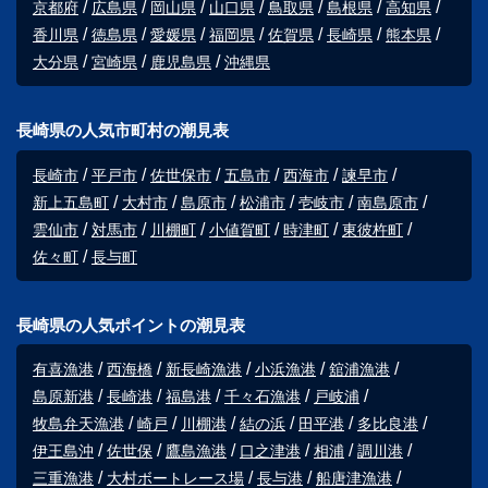
京都府
広島県
岡山県
山口県
鳥取県
島根県
高知県
香川県
徳島県
愛媛県
福岡県
佐賀県
長崎県
熊本県
大分県
宮崎県
鹿児島県
沖縄県
長崎県の人気市町村の潮見表
長崎市
平戸市
佐世保市
五島市
西海市
諫早市
新上五島町
大村市
島原市
松浦市
壱岐市
南島原市
雲仙市
対馬市
川棚町
小値賀町
時津町
東彼杵町
佐々町
長与町
長崎県の人気ポイントの潮見表
有喜漁港
西海橋
新長崎漁港
小浜漁港
舘浦漁港
島原新港
長崎港
福島港
千々石漁港
戸岐浦
牧島弁天漁港
崎戸
川棚港
結の浜
田平港
多比良港
伊王島沖
佐世保
鷹島漁港
口之津港
相浦
調川港
三重漁港
大村ボートレース場
長与港
船唐津漁港