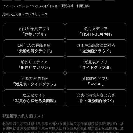
フィッシングジャパンからのお知らせ
運営会社
利用規約
お問い合わせ・プレスリリース
釣り船予約アプリ
釣りメディア
「釣割アプリ」
「FISHINGJAPAN」
1秒記入の乗船名簿
改正遊漁船業法に対応
「乗船名簿クラウド」
「遊漁船クラウド」
船釣りメディア
潮見表アプリ
「船釣りマガジン」
「タイドグラフBI」
全国の潮汐情報
魚図鑑AIアプリ
「潮見表・タイドグラフ」
「マイAI」
魚図鑑サイト
充実の補償内容と安さ
「写真から探せる魚図鑑」
「新・遊漁船保険DX」
都道府県の釣り船リスト
北海道
岩手県
宮城県
福島県
東京都
神奈川県
埼玉県
千葉県
茨城県
新潟県
富山県
石川県
福井県
愛知県
静岡県
三重県
大阪府
兵庫県
和歌山県
京都府
広島県
岡山県