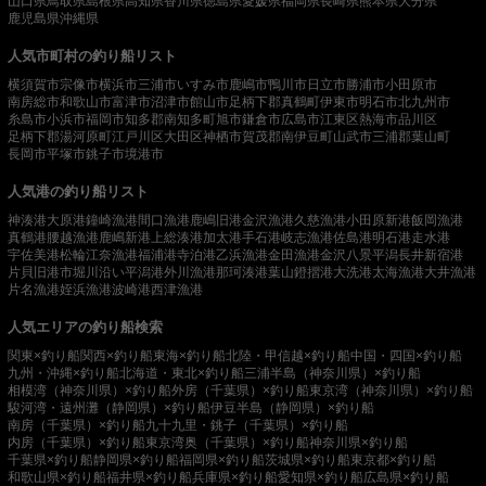
山口県
鳥取県
島根県
高知県
香川県
徳島県
愛媛県
福岡県
長崎県
熊本県
大分県
鹿児島県
沖縄県
人気市町村の釣り船リスト
横須賀市
宗像市
横浜市
三浦市
いすみ市
鹿嶋市
鴨川市
日立市
勝浦市
小田原市
南房総市
和歌山市
富津市
沼津市
館山市
足柄下郡真鶴町
伊東市
明石市
北九州市
糸島市
小浜市
福岡市
知多郡南知多町
旭市
鎌倉市
広島市
江東区
熱海市
品川区
足柄下郡湯河原町
江戸川区
大田区
神栖市
賀茂郡南伊豆町
山武市
三浦郡葉山町
長岡市
平塚市
銚子市
境港市
人気港の釣り船リスト
神湊港
大原港
鐘崎漁港
間口漁港
鹿嶋旧港
金沢漁港
久慈漁港
小田原新港
飯岡漁港
真鶴港
腰越漁港
鹿嶋新港
上総湊港
加太港
手石港
岐志漁港
佐島港
明石港
走水港
宇佐美港
松輪江奈漁港
福浦港
寺泊港
乙浜漁港
金田漁港
金沢八景平潟
長井新宿港
片貝旧港
市堀川沿い
平潟港
外川漁港
那珂湊港
葉山鐙摺港
大洗港
太海漁港
大井漁港
片名漁港
姪浜漁港
波崎港
西津漁港
人気エリアの釣り船検索
関東×釣り船
関西×釣り船
東海×釣り船
北陸・甲信越×釣り船
中国・四国×釣り船
九州・沖縄×釣り船
北海道・東北×釣り船
三浦半島（神奈川県）×釣り船
相模湾（神奈川県）×釣り船
外房（千葉県）×釣り船
東京湾（神奈川県）×釣り船
駿河湾・遠州灘（静岡県）×釣り船
伊豆半島（静岡県）×釣り船
南房（千葉県）×釣り船
九十九里・銚子（千葉県）×釣り船
内房（千葉県）×釣り船
東京湾奥（千葉県）×釣り船
神奈川県×釣り船
千葉県×釣り船
静岡県×釣り船
福岡県×釣り船
茨城県×釣り船
東京都×釣り船
和歌山県×釣り船
福井県×釣り船
兵庫県×釣り船
愛知県×釣り船
広島県×釣り船