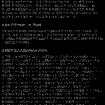
新潟県×釣り船
大阪府×釣り船
沖縄県×釣り船
京都府×釣り船
宮城県×釣り船
三重県×釣り船
鳥取県×釣り船
北海道 ×釣り船
山口県×釣り船
埼玉県×釣り船
岡山県×釣り船
愛媛県×釣り船
高知県×釣り船
熊本県×釣り船
徳島県×釣り船
鹿児島県×釣り船
長崎県×釣り船
富山県×釣り船
岩手県×釣り船
福島県×釣り船
島根県×釣り船
香川県×釣り船
大分県×釣り船
石川県×釣り船
各都道府県の船釣り釣果情報
北海道
岩手県
宮城県
山形県
福島県
東京都
神奈川県
埼玉県
千葉県
茨城県
新潟県
富山県
石川県
福井県
愛知県
静岡県
三重県
大阪府
兵庫県
和歌山県
京都府
広島県
岡山県
山口県
鳥取県
島根県
高知県
香川県
徳島県
愛媛県
福岡県
佐賀県
長崎県
熊本県
大分県
鹿児島県
沖縄県
各都道府県の人気魚種の釣果情報
岩手県×マダラ
岩手県×スルメイカ
岩手県×ブリ
宮城県×ヒラメ
宮城県×マアジ
宮城県×アイナメ
山形県×マアジ
山形県×マダイ
山形県×キジハタ
福島県×マダイ
福島県×ヒラメ
福島県×チダイ
茨城県×マダイ
茨城県×ブリ
茨城県×ヒラメ
埼玉県×サワラ
埼玉県×タチウオ
埼玉県×ホウボウ
千葉県×マダイ
千葉県×ヒラメ
千葉県×イサキ
東京都×マアジ
東京都×タチウオ
東京都×シロギス
神奈川県×マアジ
神奈川県×マダイ
神奈川県×ブリ
新潟県×マダイ
新潟県×ブリ
新潟県×マアジ
富山県×アオリイカ
富山県×ブリ
富山県×マダイ
石川県×ブリ
石川県×キジハタ
石川県×マダイ
福井県×ケンサキイカ
福井県×マダイ
福井県×アオリイカ
静岡県×マダイ
静岡県×イサキ
静岡県×マアジ
愛知県×ブリ
愛知県×マダイ
愛知県×タチウオ
三重県×ブリ
三重県×マダイ
三重県×ヒラメ
京都府×ケンサキイカ
京都府×ブリ
京都府×マダイ
大阪府×マダイ
大阪府×サワラ
大阪府×ブリ
兵庫県×ブリ
兵庫県×マダイ
兵庫県×マダコ
和歌山県×マダイ
和歌山県×マアジ
和歌山県×ブリ
鳥取県×ケンサキイカ
鳥取県×マアジ
鳥取県×アオリイカ