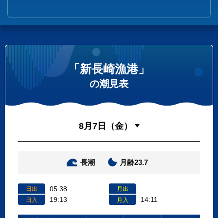
「新長崎漁港」
の潮見表
長潮
月齢23.7
05:38
日出
月出
19:13
14:11
日入
月入