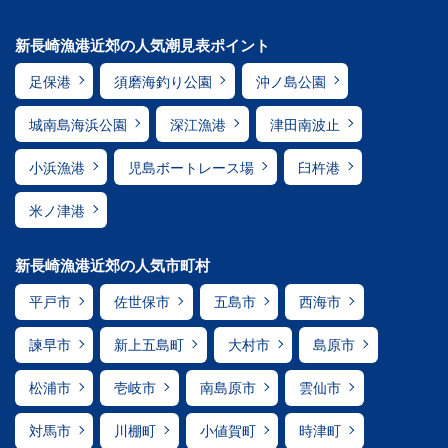
新長崎漁港近郊の人気潮見表ポイント
足保港
須磨海釣り公園
沖ノ島公園
城南島海浜公園
深江漁港
津田南波止
小浜漁港
児島ボートレース場
臼杵港
米ノ津港
新長崎漁港近郊の人気市町村
平戸市
佐世保市
五島市
西海市
諫早市
新上五島町
大村市
島原市
松浦市
壱岐市
南島原市
雲仙市
対馬市
川棚町
小値賀町
時津町