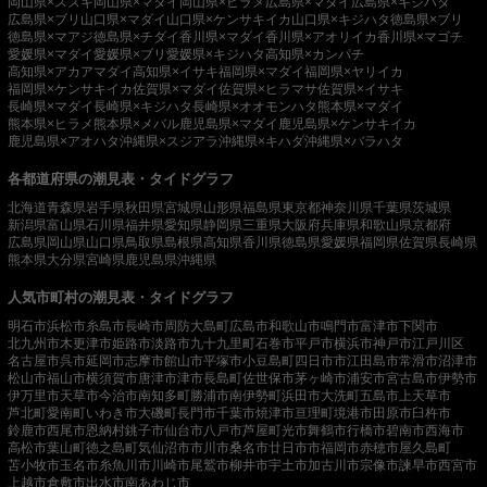
岡山県×スズキ
岡山県×マダイ
岡山県×ヒラメ
広島県×マダイ
広島県×キジハタ
広島県×ブリ
山口県×マダイ
山口県×ケンサキイカ
山口県×キジハタ
徳島県×ブリ
徳島県×マアジ
徳島県×チダイ
香川県×マダイ
香川県×アオリイカ
香川県×マゴチ
愛媛県×マダイ
愛媛県×ブリ
愛媛県×キジハタ
高知県×カンパチ
高知県×アカアマダイ
高知県×イサキ
福岡県×マダイ
福岡県×ヤリイカ
福岡県×ケンサキイカ
佐賀県×マダイ
佐賀県×ヒラマサ
佐賀県×イサキ
長崎県×マダイ
長崎県×キジハタ
長崎県×オオモンハタ
熊本県×マダイ
熊本県×ヒラメ
熊本県×メバル
鹿児島県×マダイ
鹿児島県×ケンサキイカ
鹿児島県×アオハタ
沖縄県×スジアラ
沖縄県×キハダ
沖縄県×バラハタ
各都道府県の潮見表・タイドグラフ
北海道
青森県
岩手県
秋田県
宮城県
山形県
福島県
東京都
神奈川県
千葉県
茨城県
新潟県
富山県
石川県
福井県
愛知県
静岡県
三重県
大阪府
兵庫県
和歌山県
京都府
広島県
岡山県
山口県
鳥取県
島根県
高知県
香川県
徳島県
愛媛県
福岡県
佐賀県
長崎県
熊本県
大分県
宮崎県
鹿児島県
沖縄県
人気市町村の潮見表・タイドグラフ
明石市
浜松市
糸島市
長崎市
周防大島町
広島市
和歌山市
鳴門市
富津市
下関市
北九州市
木更津市
姫路市
淡路市
九十九里町
石巻市
平戸市
横浜市
神戸市
江戸川区
名古屋市
呉市
延岡市
志摩市
館山市
平塚市
小豆島町
四日市市
江田島市
常滑市
沼津市
松山市
福山市
横須賀市
唐津市
津市
長島町
佐世保市
茅ヶ崎市
浦安市
宮古島市
伊勢市
伊万里市
天草市
今治市
南知多町
勝浦市
南伊勢町
浜田市
大洗町
五島市
上天草市
芦北町
愛南町
いわき市
大磯町
長門市
千葉市
焼津市
亘理町
境港市
田原市
臼杵市
鈴鹿市
西尾市
恩納村
銚子市
仙台市
八戸市
芦屋町
光市
舞鶴市
行橋市
碧南市
西海市
高松市
葉山町
徳之島町
気仙沼市
市川市
桑名市
廿日市市
福岡市
赤穂市
屋久島町
苫小牧市
玉名市
糸魚川市
川崎市
尾鷲市
柳井市
宇土市
加古川市
宗像市
諫早市
西宮市
上越市
倉敷市
出水市
南あわじ市