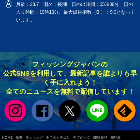
月齢：23.7、潮名：長潮、日の出時間：05時38分、日の
入り時間：19時13分、最大爆釣指数（BI）：9.0となって
います。
フィッシングジャパンの
公式SNSを利用して、最新記事を誰よりも早
く手に入れよう！
全てのニュースを無料で配信しています！
HOME
新着
ランキング
全てのカテゴリ
全てのタグ
閲覧履歴
潮見表