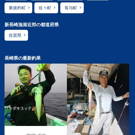
東彼杵町
佐々町
長与町
新長崎漁港近郊の都道府県
佐賀県
長崎県の最新釣果