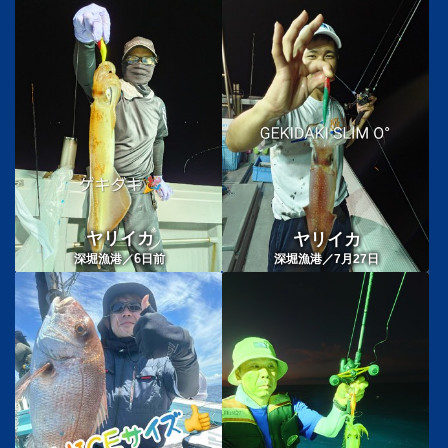
ヤリイカ
ヤリイカ
6
深堀漁港／
日前
深堀漁港／7月27日