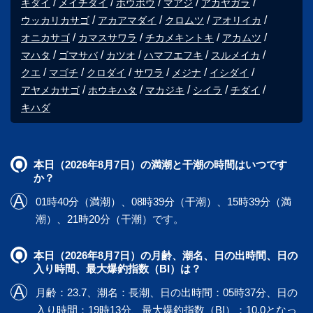
キダイ
メイチダイ
ホウボウ
マアジ
アカヤガラ
ウッカリカサゴ
アカアマダイ
クロムツ
アオリイカ
オニカサゴ
カマスサワラ
チカメキントキ
アカムツ
マハタ
ゴマサバ
カツオ
ハマフエフキ
スルメイカ
クエ
マゴチ
クロダイ
サワラ
メジナ
イシダイ
アヤメカサゴ
ホウキハタ
マカジキ
シイラ
チダイ
キハダ
本日（2026年8月7日）の満潮と干潮の時間はいつです
か？
01時40分（満潮）、08時39分（干潮）、15時39分（満
潮）、21時20分（干潮）です。
本日（2026年8月7日）の月齢、潮名、日の出時間、日の
入り時間、最大爆釣指数（BI）は？
月齢：23.7、潮名：長潮、日の出時間：05時37分、日の
入り時間：19時13分、最大爆釣指数（BI）：10.0となっ