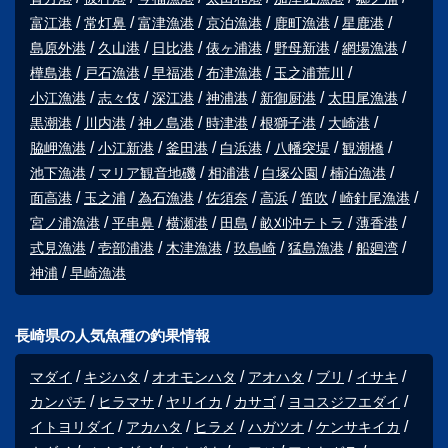
富江港
常灯鼻
富津漁港
京泊漁港
鹿町漁港
星鹿港
島原外港
久山港
日比港
俵ヶ浦港
野母新港
網場漁港
樺島港
戸石漁港
早福港
布津漁港
玉之浦荒川
小江漁港
志々伎
深江港
神浦港
新御厨港
太田尾漁港
黒潮港
川内港
神ノ島港
時津港
根獅子港
大崎港
脇岬漁港
小江新港
釜田港
白浜港
八幡突堤
観潮橋
池下漁港
マリア観音地磯
相浦港
白塚公園
楠泊漁港
面高港
玉之浦
為石漁港
佐須奈
高浜
笛吹
崎針尾漁港
宮ノ浦漁港
平串鼻
横瀬港
田島
畝刈沖テトラ
薄香港
式見漁港
壱部浦港
木津漁港
玖島崎
猛島漁港
船廻湾
神浦
早崎漁港
長崎県の人気魚種の釣果情報
マダイ
キジハタ
オオモンハタ
アオハタ
ブリ
イサキ
カンパチ
ヒラマサ
ヤリイカ
カサゴ
ヨコスジフエダイ
イトヨリダイ
アカハタ
ヒラメ
ハガツオ
ケンサキイカ