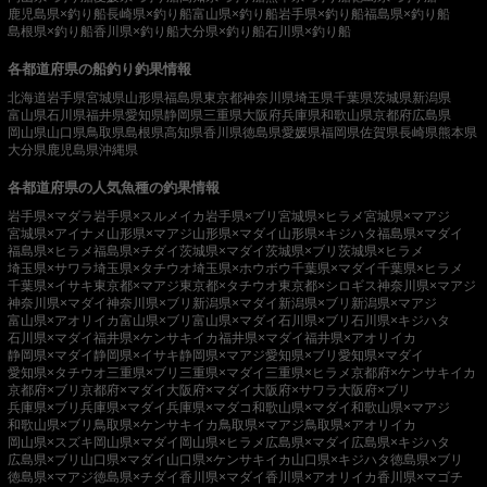
鹿児島県×釣り船
長崎県×釣り船
富山県×釣り船
岩手県×釣り船
福島県×釣り船
島根県×釣り船
香川県×釣り船
大分県×釣り船
石川県×釣り船
各都道府県の船釣り釣果情報
北海道
岩手県
宮城県
山形県
福島県
東京都
神奈川県
埼玉県
千葉県
茨城県
新潟県
富山県
石川県
福井県
愛知県
静岡県
三重県
大阪府
兵庫県
和歌山県
京都府
広島県
岡山県
山口県
鳥取県
島根県
高知県
香川県
徳島県
愛媛県
福岡県
佐賀県
長崎県
熊本県
大分県
鹿児島県
沖縄県
各都道府県の人気魚種の釣果情報
岩手県×マダラ
岩手県×スルメイカ
岩手県×ブリ
宮城県×ヒラメ
宮城県×マアジ
宮城県×アイナメ
山形県×マアジ
山形県×マダイ
山形県×キジハタ
福島県×マダイ
福島県×ヒラメ
福島県×チダイ
茨城県×マダイ
茨城県×ブリ
茨城県×ヒラメ
埼玉県×サワラ
埼玉県×タチウオ
埼玉県×ホウボウ
千葉県×マダイ
千葉県×ヒラメ
千葉県×イサキ
東京都×マアジ
東京都×タチウオ
東京都×シロギス
神奈川県×マアジ
神奈川県×マダイ
神奈川県×ブリ
新潟県×マダイ
新潟県×ブリ
新潟県×マアジ
富山県×アオリイカ
富山県×ブリ
富山県×マダイ
石川県×ブリ
石川県×キジハタ
石川県×マダイ
福井県×ケンサキイカ
福井県×マダイ
福井県×アオリイカ
静岡県×マダイ
静岡県×イサキ
静岡県×マアジ
愛知県×ブリ
愛知県×マダイ
愛知県×タチウオ
三重県×ブリ
三重県×マダイ
三重県×ヒラメ
京都府×ケンサキイカ
京都府×ブリ
京都府×マダイ
大阪府×マダイ
大阪府×サワラ
大阪府×ブリ
兵庫県×ブリ
兵庫県×マダイ
兵庫県×マダコ
和歌山県×マダイ
和歌山県×マアジ
和歌山県×ブリ
鳥取県×ケンサキイカ
鳥取県×マアジ
鳥取県×アオリイカ
岡山県×スズキ
岡山県×マダイ
岡山県×ヒラメ
広島県×マダイ
広島県×キジハタ
広島県×ブリ
山口県×マダイ
山口県×ケンサキイカ
山口県×キジハタ
徳島県×ブリ
徳島県×マアジ
徳島県×チダイ
香川県×マダイ
香川県×アオリイカ
香川県×マゴチ