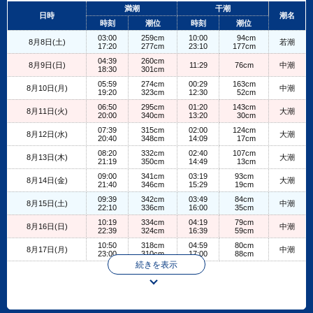
+
満潮
干潮
日時
潮名
−
時刻
潮位
時刻
潮位
03:00
259cm
10:00
94cm
8月8日(土)
若潮
17:20
277cm
23:10
177cm
04:39
260cm
8月9日(日)
11:29
76cm
中潮
18:30
301cm
05:59
274cm
00:29
163cm
8月10日(月)
中潮
19:20
323cm
12:30
52cm
06:50
295cm
01:20
143cm
8月11日(火)
大潮
20:00
340cm
13:20
30cm
07:39
315cm
02:00
124cm
8月12日(水)
大潮
20:40
348cm
14:09
17cm
08:20
332cm
02:40
107cm
8月13日(木)
大潮
21:19
350cm
14:49
13cm
09:00
341cm
03:19
93cm
8月14日(金)
大潮
21:40
346cm
15:29
19cm
09:39
342cm
03:49
84cm
8月15日(土)
中潮
22:10
336cm
16:00
35cm
10:19
334cm
04:19
79cm
8月16日(日)
中潮
22:39
324cm
16:39
59cm
10:50
318cm
04:59
80cm
8月17日(月)
中潮
23:00
310cm
17:00
88cm
続きを表示