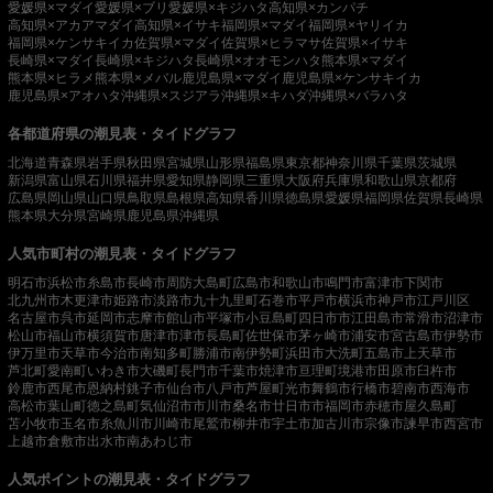
愛媛県×マダイ
愛媛県×ブリ
愛媛県×キジハタ
高知県×カンパチ
高知県×アカアマダイ
高知県×イサキ
福岡県×マダイ
福岡県×ヤリイカ
福岡県×ケンサキイカ
佐賀県×マダイ
佐賀県×ヒラマサ
佐賀県×イサキ
長崎県×マダイ
長崎県×キジハタ
長崎県×オオモンハタ
熊本県×マダイ
熊本県×ヒラメ
熊本県×メバル
鹿児島県×マダイ
鹿児島県×ケンサキイカ
鹿児島県×アオハタ
沖縄県×スジアラ
沖縄県×キハダ
沖縄県×バラハタ
各都道府県の潮見表・タイドグラフ
北海道
青森県
岩手県
秋田県
宮城県
山形県
福島県
東京都
神奈川県
千葉県
茨城県
新潟県
富山県
石川県
福井県
愛知県
静岡県
三重県
大阪府
兵庫県
和歌山県
京都府
広島県
岡山県
山口県
鳥取県
島根県
高知県
香川県
徳島県
愛媛県
福岡県
佐賀県
長崎県
熊本県
大分県
宮崎県
鹿児島県
沖縄県
人気市町村の潮見表・タイドグラフ
明石市
浜松市
糸島市
長崎市
周防大島町
広島市
和歌山市
鳴門市
富津市
下関市
北九州市
木更津市
姫路市
淡路市
九十九里町
石巻市
平戸市
横浜市
神戸市
江戸川区
名古屋市
呉市
延岡市
志摩市
館山市
平塚市
小豆島町
四日市市
江田島市
常滑市
沼津市
松山市
福山市
横須賀市
唐津市
津市
長島町
佐世保市
茅ヶ崎市
浦安市
宮古島市
伊勢市
伊万里市
天草市
今治市
南知多町
勝浦市
南伊勢町
浜田市
大洗町
五島市
上天草市
芦北町
愛南町
いわき市
大磯町
長門市
千葉市
焼津市
亘理町
境港市
田原市
臼杵市
鈴鹿市
西尾市
恩納村
銚子市
仙台市
八戸市
芦屋町
光市
舞鶴市
行橋市
碧南市
西海市
高松市
葉山町
徳之島町
気仙沼市
市川市
桑名市
廿日市市
福岡市
赤穂市
屋久島町
苫小牧市
玉名市
糸魚川市
川崎市
尾鷲市
柳井市
宇土市
加古川市
宗像市
諫早市
西宮市
上越市
倉敷市
出水市
南あわじ市
人気ポイントの潮見表・タイドグラフ