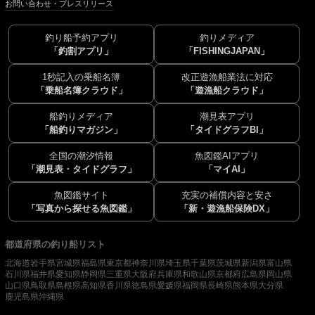
お問い合わせ・プレスリリース
釣り船予約アプリ
釣りメディア
「釣割アプリ」
「FISHINGJAPAN」
1秒記入の乗船名簿
改正遊漁船業法に対応
「乗船名簿クラウド」
「遊漁船クラウド」
船釣りメディア
潮見表アプリ
「船釣りマガジン」
「タイドグラフBI」
全国の潮汐情報
魚図鑑AIアプリ
「潮見表・タイドグラフ」
「マイAI」
魚図鑑サイト
充実の補償内容と安さ
「写真から探せる魚図鑑」
「新・遊漁船保険DX」
都道府県の釣り船リスト
北海道
岩手県
宮城県
福島県
東京都
神奈川県
埼玉県
千葉県
茨城県
新潟県
富山県
石川県
福井県
愛知県
静岡県
三重県
大阪府
兵庫県
和歌山県
京都府
広島県
岡山県
山口県
鳥取県
島根県
高知県
香川県
徳島県
愛媛県
福岡県
長崎県
熊本県
大分県
鹿児島県
沖縄県