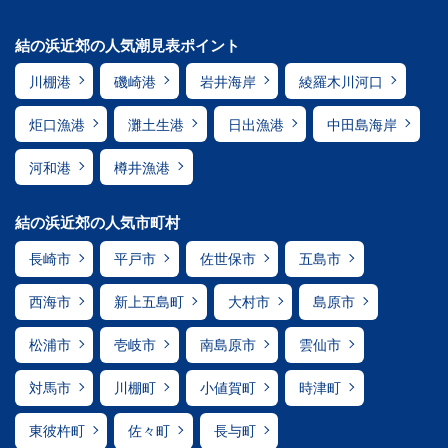
結の浜近郊の人気潮見表ポイント
川棚港
磯崎港
岩井海岸
綾羅木川河口
炬口漁港
灘土生港
日出漁港
中田島海岸
河和港
樽井漁港
結の浜近郊の人気市町村
長崎市
平戸市
佐世保市
五島市
西海市
新上五島町
大村市
島原市
松浦市
壱岐市
南島原市
雲仙市
対馬市
川棚町
小値賀町
時津町
東彼杵町
佐々町
長与町