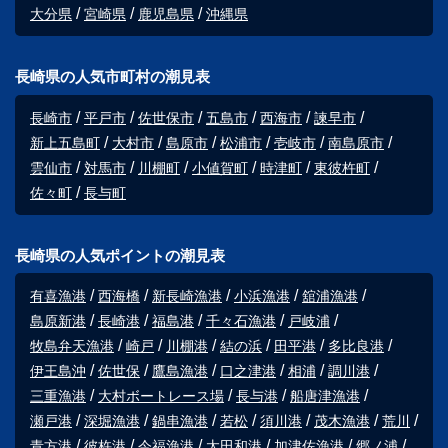
大分県
宮崎県
鹿児島県
沖縄県
長崎県の人気市町村の潮見表
長崎市
平戸市
佐世保市
五島市
西海市
諫早市
新上五島町
大村市
島原市
松浦市
壱岐市
南島原市
雲仙市
対馬市
川棚町
小値賀町
時津町
東彼杵町
佐々町
長与町
長崎県の人気ポイントの潮見表
有喜漁港
西海橋
新長崎漁港
小浜漁港
舘浦漁港
島原新港
長崎港
福島港
千々石漁港
戸岐浦
牧島弁天漁港
崎戸
川棚港
結の浜
田平港
多比良港
伊王島沖
佐世保
鷹島漁港
口之津港
相浦
調川港
三重漁港
大村ボートレース場
長与港
船唐津漁港
瀬戸港
深堀漁港
鍋串漁港
若松
須川港
茂木漁港
荒川
青方港
彼杵港
今福漁港
太田和港
加津佐漁港
郷ノ浦