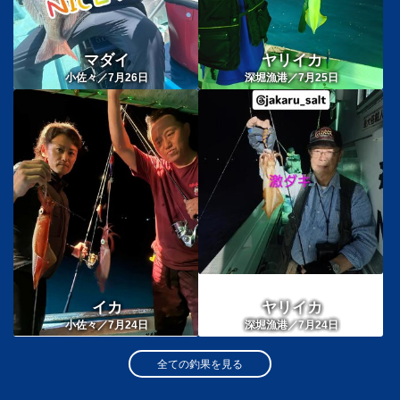
マダイ
ヤリイカ
小佐々／7月26日
深堀漁港／7月25日
イカ
ヤリイカ
小佐々／7月24日
深堀漁港／7月24日
全ての釣果を見る