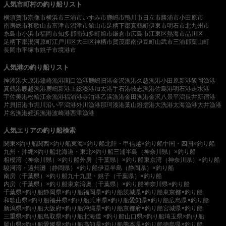
人気市町村の釣り船リスト
横須賀市
宗像市
横浜市
三浦市
いすみ市
鹿嶋市
鴨川市
日立市
勝浦市
小田原市
南房総市
和歌山市
富津市
沼津市
館山市
足柄下郡真鶴町
伊東市
明石市
北九州市
糸島市
小浜市
福岡市
知多郡南知多町
旭市
鎌倉市
広島市
江東区
熱海市
品川区
足柄下郡湯河原町
江戸川区
大田区
神栖市
賀茂郡南伊豆町
山武市
三浦郡葉山町
長岡市
平塚市
銚子市
境港市
人気港の釣り船リスト
神湊港
大原港
鐘崎漁港
間口漁港
鹿嶋旧港
金沢漁港
久慈漁港
小田原新港
飯岡漁港
真鶴港
腰越漁港
鹿嶋新港
上総湊港
加太港
手石港
岐志漁港
佐島港
明石港
走水港
宇佐美港
松輪江奈漁港
福浦港
寺泊港
乙浜漁港
金田漁港
金沢八景平潟
長井新宿港
片貝旧港
市堀川沿い
平潟港
外川漁港
那珂湊港
葉山鐙摺港
大洗港
太海漁港
大井漁港
片名漁港
姪浜漁港
波崎港
西津漁港
人気エリアの釣り船検索
関東×釣り船
関西×釣り船
東海×釣り船
北陸・甲信越×釣り船
中国・四国×釣り船
九州・沖縄×釣り船
北海道・東北×釣り船
三浦半島（神奈川県）×釣り船
相模湾（神奈川県）×釣り船
外房（千葉県）×釣り船
東京湾（神奈川県）×釣り船
駿河湾・遠州灘（静岡県）×釣り船
伊豆半島（静岡県）×釣り船
南房（千葉県）×釣り船
九十九里・銚子（千葉県）×釣り船
内房（千葉県）×釣り船
東京湾奥（千葉県）×釣り船
神奈川県×釣り船
千葉県×釣り船
静岡県×釣り船
福岡県×釣り船
茨城県×釣り船
東京都×釣り船
和歌山県×釣り船
福井県×釣り船
兵庫県×釣り船
愛知県×釣り船
広島県×釣り船
新潟県×釣り船
大阪府×釣り船
沖縄県×釣り船
京都府×釣り船
宮城県×釣り船
三重県×釣り船
鳥取県×釣り船
北海道 ×釣り船
山口県×釣り船
埼玉県×釣り船
岡山県×釣り船
愛媛県×釣り船
高知県×釣り船
熊本県×釣り船
徳島県×釣り船