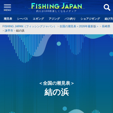
釣りが100倍楽しくなるメディア
潮見表
シーバス
エギング
アジング
バス釣り
ショアジギング
結び方
FISHING JAPAN（フィッシングジャパン）
全国の潮見表＜2026年最新版＞
長崎県
諫早市
結の浜
＜全国の潮見表＞
結の浜