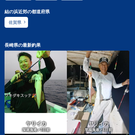
結の浜近郊の都道府県
佐賀県
長崎県の最新釣果
ヤリイカ
ヤリイカ
3
6
深堀漁港／
日前
早福漁港／
日前