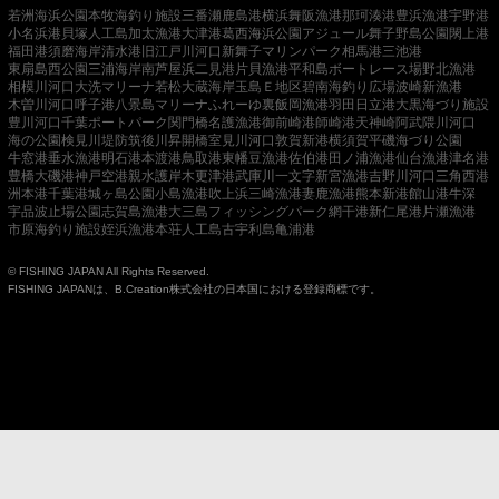
若洲海浜公園
本牧海釣り施設
三番瀬
鹿島港
横浜
舞阪漁港
那珂湊港
豊浜漁港
宇野港
小名浜港
貝塚人工島
加太漁港
大津港
葛西海浜公園
アジュール舞子
野島公園
閖上港
福田港
須磨海岸
清水港
旧江戸川河口
新舞子マリンパーク
相馬港
三池港
東扇島西公園
三浦海岸
南芦屋浜
二見港
片貝漁港
平和島ボートレース場
野北漁港
相模川河口
大洗マリーナ
若松
大蔵海岸
玉島Ｅ地区
碧南海釣り広場
波崎新漁港
木曽川河口
呼子港
八景島マリーナ
ふれーゆ裏
飯岡漁港
羽田
日立港
大黒海づり施設
豊川河口
千葉ポートパーク
関門橋
名護漁港
御前崎港
師崎港
天神崎
阿武隈川河口
海の公園
検見川堤防
筑後川昇開橋
室見川河口
敦賀新港
横須賀
平磯海づり公園
牛窓港
垂水漁港
明石港
本渡港
鳥取港
東幡豆漁港
佐伯港
田ノ浦漁港
仙台漁港
津名港
豊橋
大磯港
神戸空港親水護岸
木更津港
武庫川一文字
新宮漁港
吉野川河口
三角西港
洲本港
千葉港
城ヶ島公園
小島漁港
吹上浜
三崎漁港
妻鹿漁港
熊本新港
館山港
牛深
宇品波止場公園
志賀島漁港
大三島フィッシングパーク
網干港
新仁尾港
片瀬漁港
市原海釣り施設
姪浜漁港
本荘人工島
古宇利島
亀浦港
© FISHING JAPAN All Rights Reserved.
FISHING JAPANは、B.Creation株式会社の日本国における登録商標です。