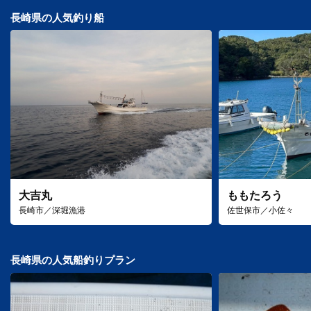
長崎県の人気釣り船
大吉丸
ももたろう
長崎市／深堀漁港
佐世保市／小佐々
長崎県の人気船釣りプラン