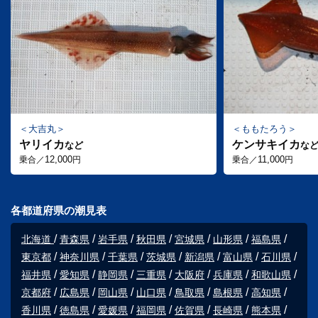
大吉丸
ももたろう
ヤリイカ
ケンサキイカ
など
な
12,000
11,000
乗合／
円
乗合／
円
各都道府県の潮見表
北海道
青森県
岩手県
秋田県
宮城県
山形県
福島県
東京都
神奈川県
千葉県
茨城県
新潟県
富山県
石川県
福井県
愛知県
静岡県
三重県
大阪府
兵庫県
和歌山県
京都府
広島県
岡山県
山口県
鳥取県
島根県
高知県
香川県
徳島県
愛媛県
福岡県
佐賀県
長崎県
熊本県