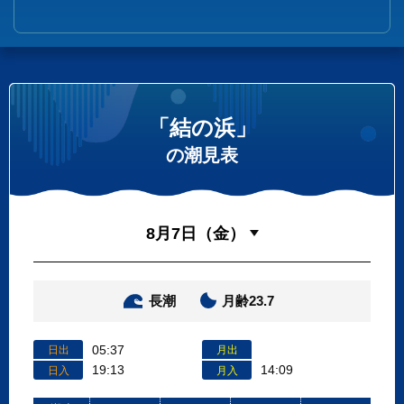
「結の浜」
の潮見表
長潮
月齢23.7
05:37
日出
月出
19:13
14:09
日入
月入