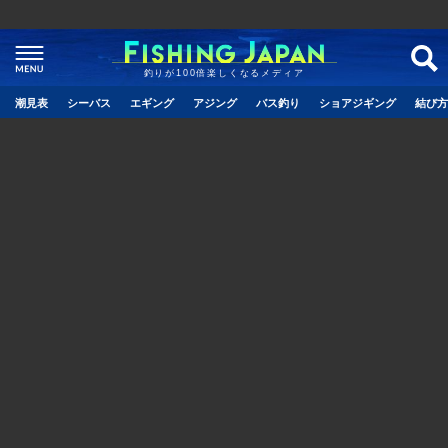
釣りが100倍楽しくなるメディア
潮見表
シーバス
エギング
アジング
バス釣り
ショアジギング
結び方