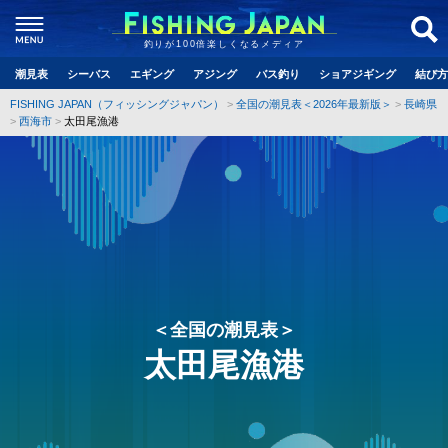
釣りが100倍楽しくなるメディア
潮見表
シーバス
エギング
アジング
バス釣り
ショアジギング
結び方
FISHING JAPAN（フィッシングジャパン）
全国の潮見表＜2026年最新版＞
長崎県
西海市
太田尾漁港
＜全国の潮見表＞
太田尾漁港