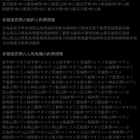
鹿児島県×釣り船
長崎県×釣り船
富山県×釣り船
岩手県×釣り船
福島県×釣り船
島根県×釣り船
香川県×釣り船
大分県×釣り船
石川県×釣り船
各都道府県の船釣り釣果情報
北海道
岩手県
宮城県
山形県
福島県
東京都
神奈川県
埼玉県
千葉県
茨城県
新潟県
富山県
石川県
福井県
愛知県
静岡県
三重県
大阪府
兵庫県
和歌山県
京都府
広島県
岡山県
山口県
鳥取県
島根県
高知県
香川県
徳島県
愛媛県
福岡県
佐賀県
長崎県
熊本県
大分県
鹿児島県
沖縄県
各都道府県の人気魚種の釣果情報
岩手県×マダラ
岩手県×スルメイカ
岩手県×ブリ
宮城県×ヒラメ
宮城県×マアジ
宮城県×アイナメ
山形県×マアジ
山形県×マダイ
山形県×キジハタ
福島県×マダイ
福島県×ヒラメ
福島県×チダイ
茨城県×マダイ
茨城県×ブリ
茨城県×ヒラメ
埼玉県×サワラ
埼玉県×タチウオ
埼玉県×ホウボウ
千葉県×マダイ
千葉県×ヒラメ
千葉県×イサキ
東京都×マアジ
東京都×タチウオ
東京都×シロギス
神奈川県×マアジ
神奈川県×マダイ
神奈川県×ブリ
新潟県×マダイ
新潟県×ブリ
新潟県×マアジ
富山県×アオリイカ
富山県×ブリ
富山県×マダイ
石川県×ブリ
石川県×キジハタ
石川県×マダイ
福井県×ケンサキイカ
福井県×マダイ
福井県×アオリイカ
静岡県×マダイ
静岡県×イサキ
静岡県×マアジ
愛知県×ブリ
愛知県×マダイ
愛知県×タチウオ
三重県×ブリ
三重県×マダイ
三重県×ヒラメ
京都府×ケンサキイカ
京都府×ブリ
京都府×マダイ
大阪府×マダイ
大阪府×サワラ
大阪府×ブリ
兵庫県×ブリ
兵庫県×マダイ
兵庫県×マダコ
和歌山県×マダイ
和歌山県×マアジ
和歌山県×ブリ
鳥取県×ケンサキイカ
鳥取県×マアジ
鳥取県×アオリイカ
岡山県×スズキ
岡山県×マダイ
岡山県×ヒラメ
広島県×マダイ
広島県×キジハタ
広島県×ブリ
山口県×マダイ
山口県×ケンサキイカ
山口県×キジハタ
徳島県×ブリ
徳島県×マアジ
徳島県×チダイ
香川県×マダイ
香川県×アオリイカ
香川県×マゴチ