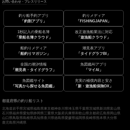
お問い合わせ・プレスリリース
釣り船予約アプリ
釣りメディア
「釣割アプリ」
「FISHINGJAPAN」
1秒記入の乗船名簿
改正遊漁船業法に対応
「乗船名簿クラウド」
「遊漁船クラウド」
船釣りメディア
潮見表アプリ
「船釣りマガジン」
「タイドグラフBI」
全国の潮汐情報
魚図鑑AIアプリ
「潮見表・タイドグラフ」
「マイAI」
魚図鑑サイト
充実の補償内容と安さ
「写真から探せる魚図鑑」
「新・遊漁船保険DX」
都道府県の釣り船リスト
北海道
岩手県
宮城県
福島県
東京都
神奈川県
埼玉県
千葉県
茨城県
新潟県
富山県
石川県
福井県
愛知県
静岡県
三重県
大阪府
兵庫県
和歌山県
京都府
広島県
岡山県
山口県
鳥取県
島根県
高知県
香川県
徳島県
愛媛県
福岡県
長崎県
熊本県
大分県
鹿児島県
沖縄県