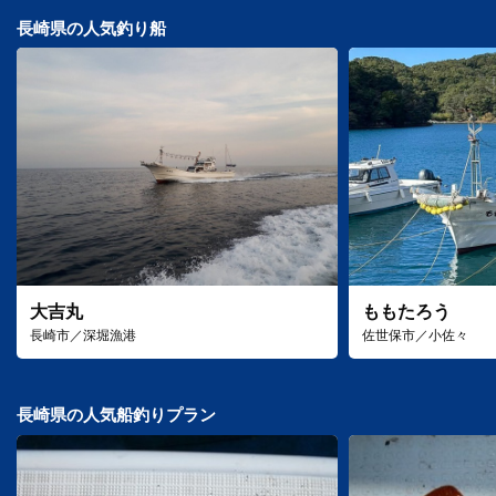
長崎県の人気釣り船
大吉丸
ももたろう
長崎市／深堀漁港
佐世保市／小佐々
長崎県の人気船釣りプラン