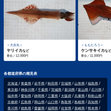
大吉丸
ももたろう
ヤリイカ
ケンサキイカ
など
な
12,000
11,000
乗合／
円
乗合／
円
各都道府県の潮見表
北海道
青森県
岩手県
秋田県
宮城県
山形県
福島県
東京都
神奈川県
千葉県
茨城県
新潟県
富山県
石川県
福井県
愛知県
静岡県
三重県
大阪府
兵庫県
和歌山県
京都府
広島県
岡山県
山口県
鳥取県
島根県
高知県
香川県
徳島県
愛媛県
福岡県
佐賀県
長崎県
熊本県