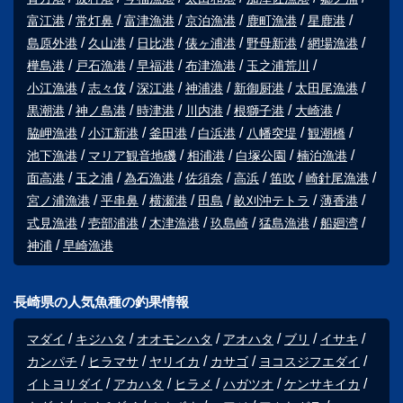
富江港
常灯鼻
富津漁港
京泊漁港
鹿町漁港
星鹿港
島原外港
久山港
日比港
俵ヶ浦港
野母新港
網場漁港
樺島港
戸石漁港
早福港
布津漁港
玉之浦荒川
小江漁港
志々伎
深江港
神浦港
新御厨港
太田尾漁港
黒潮港
神ノ島港
時津港
川内港
根獅子港
大崎港
脇岬漁港
小江新港
釜田港
白浜港
八幡突堤
観潮橋
池下漁港
マリア観音地磯
相浦港
白塚公園
楠泊漁港
面高港
玉之浦
為石漁港
佐須奈
高浜
笛吹
崎針尾漁港
宮ノ浦漁港
平串鼻
横瀬港
田島
畝刈沖テトラ
薄香港
式見漁港
壱部浦港
木津漁港
玖島崎
猛島漁港
船廻湾
神浦
早崎漁港
長崎県の人気魚種の釣果情報
マダイ
キジハタ
オオモンハタ
アオハタ
ブリ
イサキ
カンパチ
ヒラマサ
ヤリイカ
カサゴ
ヨコスジフエダイ
イトヨリダイ
アカハタ
ヒラメ
ハガツオ
ケンサキイカ