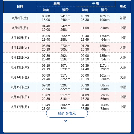
+
満潮
干潮
日時
潮名
−
時刻
潮位
時刻
潮位
03:00
241cm
10:39
102cm
8月8日(土)
若潮
18:00
246cm
23:30
190cm
04:40
242cm
8月9日(日)
11:59
84cm
中潮
19:00
268cm
05:59
255cm
00:40
175cm
8月10日(月)
中潮
19:40
288cm
12:49
64cm
06:59
273cm
01:29
155cm
8月11日(火)
大潮
20:19
305cm
13:30
46cm
07:39
292cm
02:00
135cm
8月12日(水)
大潮
20:40
316cm
14:10
34cm
08:19
307cm
02:39
117cm
8月13日(木)
大潮
21:19
323cm
14:40
28cm
08:59
317cm
03:00
101cm
8月14日(金)
大潮
21:40
325cm
15:19
30cm
09:30
320cm
03:39
88cm
8月15日(土)
中潮
22:00
322cm
15:50
40cm
10:09
317cm
04:09
79cm
8月16日(日)
中潮
22:39
316cm
16:20
56cm
10:49
306cm
04:40
76cm
8月17日(月)
中潮
23:00
306cm
16:59
78cm
続きを表示