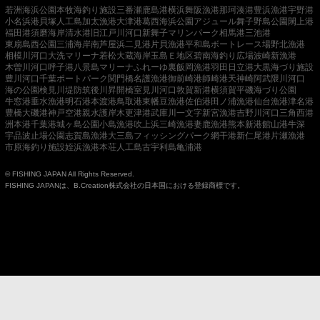
若洲海浜公園
本牧海釣り施設
三番瀬
鹿島港
横浜
舞阪漁港
那珂湊港
豊浜漁港
宇野港
小名浜港
貝塚人工島
加太漁港
大津港
葛西海浜公園
アジュール舞子
野島公園
閖上港
福田港
須磨海岸
清水港
旧江戸川河口
新舞子マリンパーク
相馬港
三池港
東扇島西公園
三浦海岸
南芦屋浜
二見港
片貝漁港
平和島ボートレース場
野北漁港
相模川河口
大洗マリーナ
若松
大蔵海岸
玉島Ｅ地区
碧南海釣り広場
波崎新漁港
木曽川河口
呼子港
八景島マリーナ
ふれーゆ裏
飯岡漁港
羽田
日立港
大黒海づり施設
豊川河口
千葉ポートパーク
関門橋
名護漁港
御前崎港
師崎港
天神崎
阿武隈川河口
海の公園
検見川堤防
筑後川昇開橋
室見川河口
敦賀新港
横須賀
平磯海づり公園
牛窓港
垂水漁港
明石港
本渡港
鳥取港
東幡豆漁港
佐伯港
田ノ浦漁港
仙台漁港
津名港
豊橋
大磯港
神戸空港親水護岸
木更津港
武庫川一文字
新宮漁港
吉野川河口
三角西港
洲本港
千葉港
城ヶ島公園
小島漁港
吹上浜
三崎漁港
妻鹿漁港
熊本新港
館山港
牛深
宇品波止場公園
志賀島漁港
大三島フィッシングパーク
網干港
新仁尾港
片瀬漁港
市原海釣り施設
姪浜漁港
本荘人工島
古宇利島
亀浦港
© FISHING JAPAN All Rights Reserved.
FISHING JAPANは、B.Creation株式会社の日本国における登録商標です。