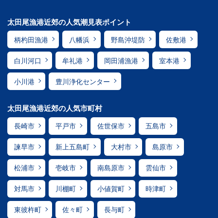
太田尾漁港近郊の人気潮見表ポイント
柄杓田漁港
八幡浜
野島沖堤防
佐敷港
白川河口
牟礼港
岡田浦漁港
室本港
小川港
豊川浄化センター
太田尾漁港近郊の人気市町村
長崎市
平戸市
佐世保市
五島市
諫早市
新上五島町
大村市
島原市
松浦市
壱岐市
南島原市
雲仙市
対馬市
川棚町
小値賀町
時津町
東彼杵町
佐々町
長与町