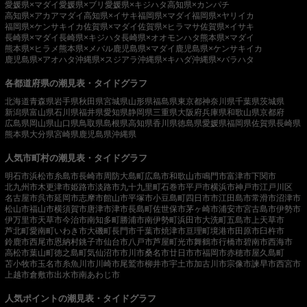
愛媛県×マダイ
愛媛県×ブリ
愛媛県×キジハタ
高知県×カンパチ
高知県×アカアマダイ
高知県×イサキ
福岡県×マダイ
福岡県×ヤリイカ
福岡県×ケンサキイカ
佐賀県×マダイ
佐賀県×ヒラマサ
佐賀県×イサキ
長崎県×マダイ
長崎県×キジハタ
長崎県×オオモンハタ
熊本県×マダイ
熊本県×ヒラメ
熊本県×メバル
鹿児島県×マダイ
鹿児島県×ケンサキイカ
鹿児島県×アオハタ
沖縄県×スジアラ
沖縄県×キハダ
沖縄県×バラハタ
各都道府県の潮見表・タイドグラフ
北海道
青森県
岩手県
秋田県
宮城県
山形県
福島県
東京都
神奈川県
千葉県
茨城県
新潟県
富山県
石川県
福井県
愛知県
静岡県
三重県
大阪府
兵庫県
和歌山県
京都府
広島県
岡山県
山口県
鳥取県
島根県
高知県
香川県
徳島県
愛媛県
福岡県
佐賀県
長崎県
熊本県
大分県
宮崎県
鹿児島県
沖縄県
人気市町村の潮見表・タイドグラフ
明石市
浜松市
糸島市
長崎市
周防大島町
広島市
和歌山市
鳴門市
富津市
下関市
北九州市
木更津市
姫路市
淡路市
九十九里町
石巻市
平戸市
横浜市
神戸市
江戸川区
名古屋市
呉市
延岡市
志摩市
館山市
平塚市
小豆島町
四日市市
江田島市
常滑市
沼津市
松山市
福山市
横須賀市
唐津市
津市
長島町
佐世保市
茅ヶ崎市
浦安市
宮古島市
伊勢市
伊万里市
天草市
今治市
南知多町
勝浦市
南伊勢町
浜田市
大洗町
五島市
上天草市
芦北町
愛南町
いわき市
大磯町
長門市
千葉市
焼津市
亘理町
境港市
田原市
臼杵市
鈴鹿市
西尾市
恩納村
銚子市
仙台市
八戸市
芦屋町
光市
舞鶴市
行橋市
碧南市
西海市
高松市
葉山町
徳之島町
気仙沼市
市川市
桑名市
廿日市市
福岡市
赤穂市
屋久島町
苫小牧市
玉名市
糸魚川市
川崎市
尾鷲市
柳井市
宇土市
加古川市
宗像市
諫早市
西宮市
上越市
倉敷市
出水市
南あわじ市
人気ポイントの潮見表・タイドグラフ