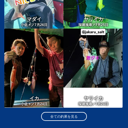
マダイ
ヤリイカ
小佐々／7月26日
深堀漁港／7月25日
イカ
ヤリイカ
小佐々／7月24日
深堀漁港／7月24日
全ての釣果を見る