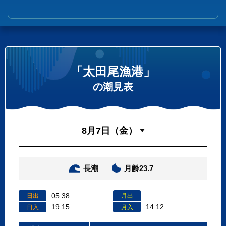
「太田尾漁港」
の潮見表
長潮
月齢23.7
05:38
日出
月出
19:15
14:12
日入
月入