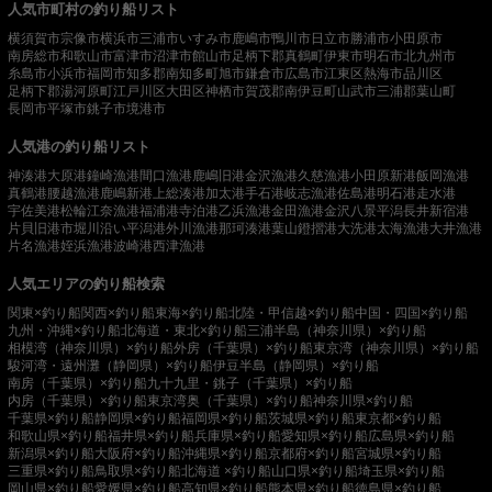
人気市町村の釣り船リスト
横須賀市
宗像市
横浜市
三浦市
いすみ市
鹿嶋市
鴨川市
日立市
勝浦市
小田原市
南房総市
和歌山市
富津市
沼津市
館山市
足柄下郡真鶴町
伊東市
明石市
北九州市
糸島市
小浜市
福岡市
知多郡南知多町
旭市
鎌倉市
広島市
江東区
熱海市
品川区
足柄下郡湯河原町
江戸川区
大田区
神栖市
賀茂郡南伊豆町
山武市
三浦郡葉山町
長岡市
平塚市
銚子市
境港市
人気港の釣り船リスト
神湊港
大原港
鐘崎漁港
間口漁港
鹿嶋旧港
金沢漁港
久慈漁港
小田原新港
飯岡漁港
真鶴港
腰越漁港
鹿嶋新港
上総湊港
加太港
手石港
岐志漁港
佐島港
明石港
走水港
宇佐美港
松輪江奈漁港
福浦港
寺泊港
乙浜漁港
金田漁港
金沢八景平潟
長井新宿港
片貝旧港
市堀川沿い
平潟港
外川漁港
那珂湊港
葉山鐙摺港
大洗港
太海漁港
大井漁港
片名漁港
姪浜漁港
波崎港
西津漁港
人気エリアの釣り船検索
関東×釣り船
関西×釣り船
東海×釣り船
北陸・甲信越×釣り船
中国・四国×釣り船
九州・沖縄×釣り船
北海道・東北×釣り船
三浦半島（神奈川県）×釣り船
相模湾（神奈川県）×釣り船
外房（千葉県）×釣り船
東京湾（神奈川県）×釣り船
駿河湾・遠州灘（静岡県）×釣り船
伊豆半島（静岡県）×釣り船
南房（千葉県）×釣り船
九十九里・銚子（千葉県）×釣り船
内房（千葉県）×釣り船
東京湾奥（千葉県）×釣り船
神奈川県×釣り船
千葉県×釣り船
静岡県×釣り船
福岡県×釣り船
茨城県×釣り船
東京都×釣り船
和歌山県×釣り船
福井県×釣り船
兵庫県×釣り船
愛知県×釣り船
広島県×釣り船
新潟県×釣り船
大阪府×釣り船
沖縄県×釣り船
京都府×釣り船
宮城県×釣り船
三重県×釣り船
鳥取県×釣り船
北海道 ×釣り船
山口県×釣り船
埼玉県×釣り船
岡山県×釣り船
愛媛県×釣り船
高知県×釣り船
熊本県×釣り船
徳島県×釣り船