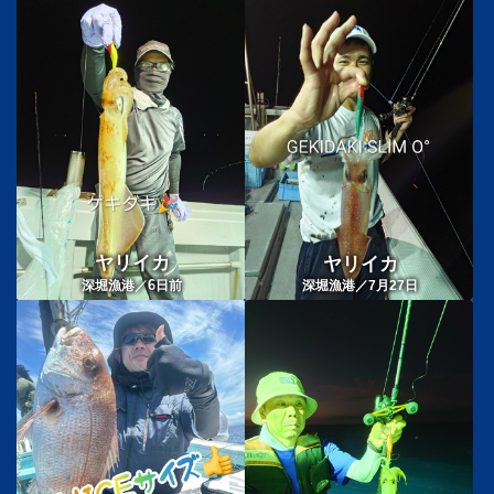
ヤリイカ
ヤリイカ
6
深堀漁港／
日前
深堀漁港／7月27日