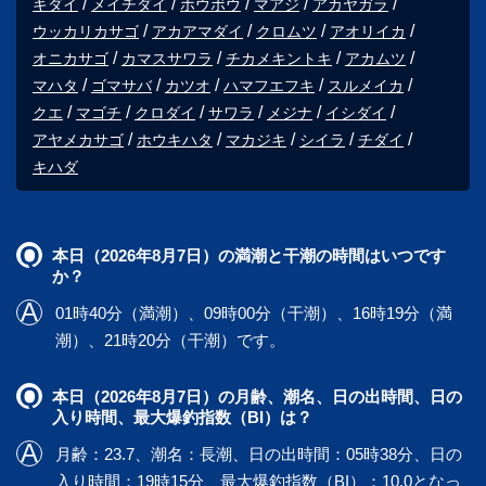
キダイ
メイチダイ
ホウボウ
マアジ
アカヤガラ
ウッカリカサゴ
アカアマダイ
クロムツ
アオリイカ
オニカサゴ
カマスサワラ
チカメキントキ
アカムツ
マハタ
ゴマサバ
カツオ
ハマフエフキ
スルメイカ
クエ
マゴチ
クロダイ
サワラ
メジナ
イシダイ
アヤメカサゴ
ホウキハタ
マカジキ
シイラ
チダイ
キハダ
本日（2026年8月7日）の満潮と干潮の時間はいつです
か？
01時40分（満潮）、09時00分（干潮）、16時19分（満
潮）、21時20分（干潮）です。
本日（2026年8月7日）の月齢、潮名、日の出時間、日の
入り時間、最大爆釣指数（BI）は？
月齢：23.7、潮名：長潮、日の出時間：05時38分、日の
入り時間：19時15分、最大爆釣指数（BI）：10.0となっ