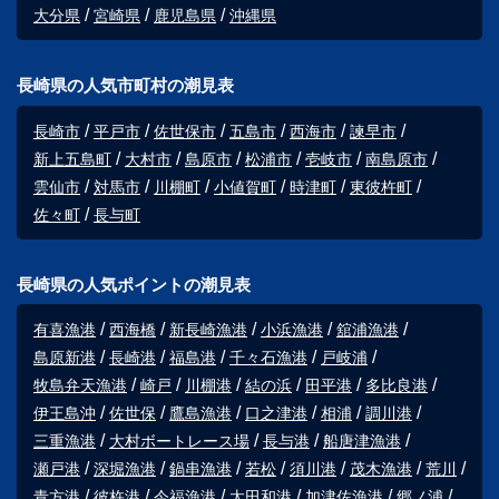
大分県
宮崎県
鹿児島県
沖縄県
長崎県の人気市町村の潮見表
長崎市
平戸市
佐世保市
五島市
西海市
諫早市
新上五島町
大村市
島原市
松浦市
壱岐市
南島原市
雲仙市
対馬市
川棚町
小値賀町
時津町
東彼杵町
佐々町
長与町
長崎県の人気ポイントの潮見表
有喜漁港
西海橋
新長崎漁港
小浜漁港
舘浦漁港
島原新港
長崎港
福島港
千々石漁港
戸岐浦
牧島弁天漁港
崎戸
川棚港
結の浜
田平港
多比良港
伊王島沖
佐世保
鷹島漁港
口之津港
相浦
調川港
三重漁港
大村ボートレース場
長与港
船唐津漁港
瀬戸港
深堀漁港
鍋串漁港
若松
須川港
茂木漁港
荒川
青方港
彼杵港
今福漁港
太田和港
加津佐漁港
郷ノ浦