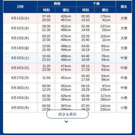
+
満潮
干潮
日時
潮名
−
時刻
潮位
時刻
潮位
07:49
420cm
02:00
170cm
8月11日(火)
大潮
20:59
467cm
14:10
41cm
08:39
452cm
02:49
137cm
8月12日(水)
大潮
21:30
488cm
14:59
20cm
09:20
476cm
03:29
110cm
8月13日(木)
大潮
22:00
499cm
15:40
11cm
10:00
488cm
04:00
89cm
8月14日(金)
大潮
22:40
499cm
16:19
17cm
10:40
488cm
04:40
78cm
8月15日(土)
中潮
23:10
490cm
16:59
34cm
11:20
474cm
05:10
76cm
8月16日(日)
中潮
23:39
474cm
17:29
63cm
05:40
83cm
8月17日(月)
11:59
451cm
中潮
17:59
99cm
00:00
452cm
06:19
97cm
8月18日(火)
中潮
12:29
419cm
18:29
139cm
00:30
426cm
06:49
117cm
8月19日(水)
小潮
13:00
384cm
18:59
180cm
00:59
397cm
07:20
141cm
8月20日(木)
小潮
13:59
349cm
19:29
220cm
続きを表示