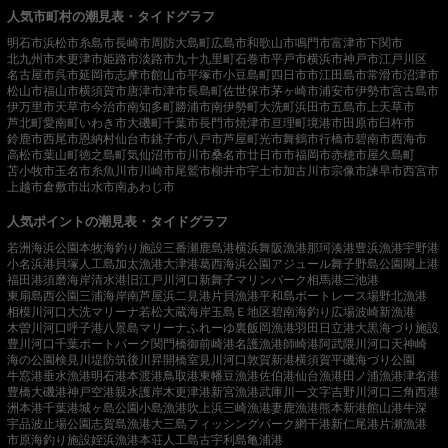
人気市町村の潮見表・タイドグラフ
明石市
浜松市
糸島市
長崎市
周防大島町
広島市
和歌山市
鳴門市
富津市
下関市
北九州市
木更津市
姫路市
淡路市
九十九里町
石巻市
平戸市
横浜市
神戸市
江戸川区
名古屋市
呉市
延岡市
志摩市
館山市
平塚市
小豆島町
四日市市
江田島市
常滑市
沼津市
松山市
福山市
横須賀市
唐津市
津市
長島町
佐世保市
茅ヶ崎市
浦安市
伊勢市
宮古島市
伊万里市
天草市
今治市
南知多町
勝浦市
南伊勢町
大洗町
浜田市
五島市
上天草市
芦北町
愛南町
いわき市
大磯町
千葉市
長門市
焼津市
亘理町
境港市
田原市
臼杵市
鈴鹿市
西尾市
恩納村
仙台市
銚子市
八戸市
芦屋町
光市
舞鶴市
行橋市
碧南市
西海市
高松市
葉山町
徳之島町
気仙沼市
市川市
桑名市
廿日市市
福岡市
赤穂市
屋久島町
苫小牧市
玉名市
糸魚川市
川崎市
尾鷲市
柳井市
宇土市
加古川市
宗像市
諫早市
西宮市
上越市
倉敷市
出水市
南あわじ市
人気ポイントの潮見表・タイドグラフ
若洲海浜公園
本牧海釣り施設
三番瀬
鹿島港
横浜
舞阪漁港
那珂湊港
豊浜漁港
宇野港
小名浜港
貝塚人工島
加太漁港
大津港
葛西海浜公園
アジュール舞子
野島公園
閖上港
福田港
須磨海岸
清水港
旧江戸川河口
新舞子マリンパーク
相馬港
三池港
東扇島西公園
三浦海岸
南芦屋浜
二見港
片貝漁港
平和島ボートレース場
野北漁港
相模川河口
大洗マリーナ
若松
大蔵海岸
玉島Ｅ地区
碧南海釣り広場
波崎新漁港
木曽川河口
呼子港
八景島マリーナ
ふれーゆ裏
飯岡漁港
羽田
日立港
大黒海づり施設
豊川河口
千葉ポートパーク
関門橋
御前崎港
名護漁港
師崎港
阿武隈川河口
天神崎
海の公園
検見川堤防
筑後川昇開橋
室見川河口
敦賀新港
横須賀
平磯海づり公園
牛窓港
垂水漁港
明石港
本渡港
鳥取港
東幡豆漁港
佐伯港
仙台漁港
田ノ浦漁港
津名港
豊橋
大磯港
神戸空港親水護岸
木更津港
新宮漁港
武庫川一文字
吉野川河口
三角西港
洲本港
千葉港
城ヶ島公園
小島漁港
吹上浜
三崎漁港
妻鹿漁港
熊本新港
館山港
牛深
宇品波止場公園
志賀島漁港
大三島フィッシングパーク
網干港
新仁尾港
片瀬漁港
市原海釣り施設
姪浜漁港
本荘人工島
古宇利島
亀浦港