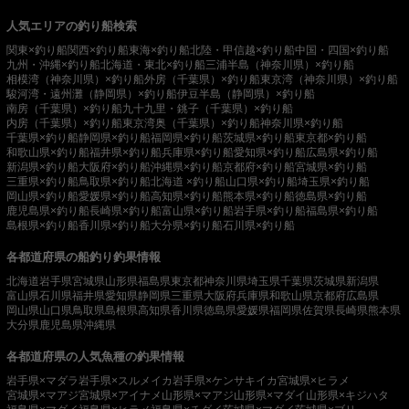
人気エリアの釣り船検索
関東×釣り船
関西×釣り船
東海×釣り船
北陸・甲信越×釣り船
中国・四国×釣り船
九州・沖縄×釣り船
北海道・東北×釣り船
三浦半島（神奈川県）×釣り船
相模湾（神奈川県）×釣り船
外房（千葉県）×釣り船
東京湾（神奈川県）×釣り船
駿河湾・遠州灘（静岡県）×釣り船
伊豆半島（静岡県）×釣り船
南房（千葉県）×釣り船
九十九里・銚子（千葉県）×釣り船
内房（千葉県）×釣り船
東京湾奥（千葉県）×釣り船
神奈川県×釣り船
千葉県×釣り船
静岡県×釣り船
福岡県×釣り船
茨城県×釣り船
東京都×釣り船
和歌山県×釣り船
福井県×釣り船
兵庫県×釣り船
愛知県×釣り船
広島県×釣り船
新潟県×釣り船
大阪府×釣り船
沖縄県×釣り船
京都府×釣り船
宮城県×釣り船
三重県×釣り船
鳥取県×釣り船
北海道 ×釣り船
山口県×釣り船
埼玉県×釣り船
岡山県×釣り船
愛媛県×釣り船
高知県×釣り船
熊本県×釣り船
徳島県×釣り船
鹿児島県×釣り船
長崎県×釣り船
富山県×釣り船
岩手県×釣り船
福島県×釣り船
島根県×釣り船
香川県×釣り船
大分県×釣り船
石川県×釣り船
各都道府県の船釣り釣果情報
北海道
岩手県
宮城県
山形県
福島県
東京都
神奈川県
埼玉県
千葉県
茨城県
新潟県
富山県
石川県
福井県
愛知県
静岡県
三重県
大阪府
兵庫県
和歌山県
京都府
広島県
岡山県
山口県
鳥取県
島根県
高知県
香川県
徳島県
愛媛県
福岡県
佐賀県
長崎県
熊本県
大分県
鹿児島県
沖縄県
各都道府県の人気魚種の釣果情報
岩手県×マダラ
岩手県×スルメイカ
岩手県×ケンサキイカ
宮城県×ヒラメ
宮城県×マアジ
宮城県×アイナメ
山形県×マアジ
山形県×マダイ
山形県×キジハタ