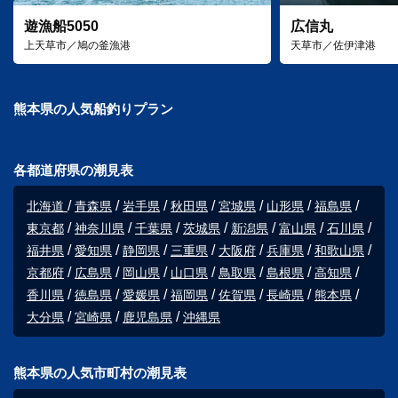
遊漁船5050
広信丸
上天草市／鳩の釜漁港
天草市／佐伊津港
熊本県の人気船釣りプラン
各都道府県の潮見表
北海道
青森県
岩手県
秋田県
宮城県
山形県
福島県
東京都
神奈川県
千葉県
茨城県
新潟県
富山県
石川県
福井県
愛知県
静岡県
三重県
大阪府
兵庫県
和歌山県
京都府
広島県
岡山県
山口県
鳥取県
島根県
高知県
香川県
徳島県
愛媛県
福岡県
佐賀県
長崎県
熊本県
大分県
宮崎県
鹿児島県
沖縄県
熊本県の人気市町村の潮見表