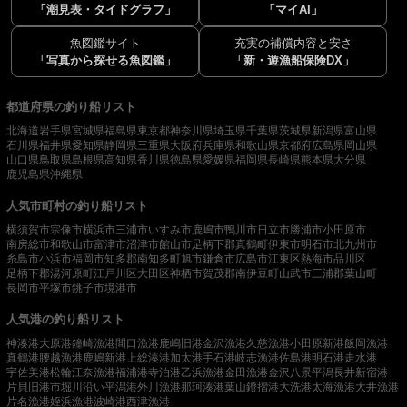
「潮見表・タイドグラフ」
「マイAI」
魚図鑑サイト
充実の補償内容と安さ
「写真から探せる魚図鑑」
「新・遊漁船保険DX」
都道府県の釣り船リスト
北海道
岩手県
宮城県
福島県
東京都
神奈川県
埼玉県
千葉県
茨城県
新潟県
富山県
石川県
福井県
愛知県
静岡県
三重県
大阪府
兵庫県
和歌山県
京都府
広島県
岡山県
山口県
鳥取県
島根県
高知県
香川県
徳島県
愛媛県
福岡県
長崎県
熊本県
大分県
鹿児島県
沖縄県
人気市町村の釣り船リスト
横須賀市
宗像市
横浜市
三浦市
いすみ市
鹿嶋市
鴨川市
日立市
勝浦市
小田原市
南房総市
和歌山市
富津市
沼津市
館山市
足柄下郡真鶴町
伊東市
明石市
北九州市
糸島市
小浜市
福岡市
知多郡南知多町
旭市
鎌倉市
広島市
江東区
熱海市
品川区
足柄下郡湯河原町
江戸川区
大田区
神栖市
賀茂郡南伊豆町
山武市
三浦郡葉山町
長岡市
平塚市
銚子市
境港市
人気港の釣り船リスト
神湊港
大原港
鐘崎漁港
間口漁港
鹿嶋旧港
金沢漁港
久慈漁港
小田原新港
飯岡漁港
真鶴港
腰越漁港
鹿嶋新港
上総湊港
加太港
手石港
岐志漁港
佐島港
明石港
走水港
宇佐美港
松輪江奈漁港
福浦港
寺泊港
乙浜漁港
金田漁港
金沢八景平潟
長井新宿港
片貝旧港
市堀川沿い
平潟港
外川漁港
那珂湊港
葉山鐙摺港
大洗港
太海漁港
大井漁港
片名漁港
姪浜漁港
波崎港
西津漁港