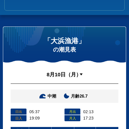
「大浜漁港」
の潮見表
中潮
月齢26.7
05:37
02:13
日出
月出
19:09
17:23
日入
月入