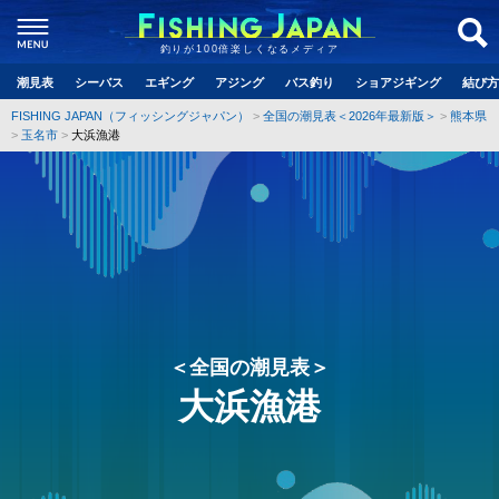
釣りが100倍楽しくなるメディア
潮見表
シーバス
エギング
アジング
バス釣り
ショアジギング
結び方
FISHING JAPAN（フィッシングジャパン）
全国の潮見表＜2026年最新版＞
熊本県
玉名市
大浜漁港
＜全国の潮見表＞
大浜漁港