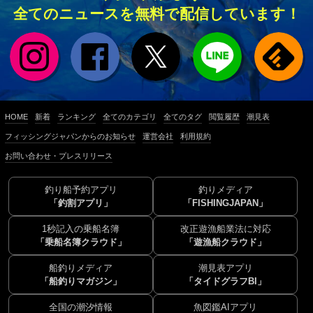
全てのニュースを無料で配信しています！
HOME
新着
ランキング
全てのカテゴリ
全てのタグ
閲覧履歴
潮見表
フィッシングジャパンからのお知らせ
運営会社
利用規約
お問い合わせ・プレスリリース
釣り船予約アプリ
釣りメディア
「釣割アプリ」
「FISHINGJAPAN」
1秒記入の乗船名簿
改正遊漁船業法に対応
「乗船名簿クラウド」
「遊漁船クラウド」
船釣りメディア
潮見表アプリ
「船釣りマガジン」
「タイドグラフBI」
全国の潮汐情報
魚図鑑AIアプリ