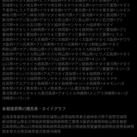
福島県×マダイ
福島県×ヒラメ
福島県×チダイ
茨城県×マダイ
茨城県×ブリ
茨城県×ヒラメ
埼玉県×サワラ
埼玉県×タチウオ
埼玉県×ホウボウ
千葉県×マダイ
千葉県×ヒラメ
千葉県×イサキ
東京都×マアジ
東京都×タチウオ
東京都×シロギス
神奈川県×マアジ
神奈川県×マダイ
神奈川県×ブリ
新潟県×マダイ
新潟県×ブリ
新潟県×マアジ
富山県×アオリイカ
富山県×ブリ
富山県×マダイ
石川県×ブリ
石川県×キジハタ
石川県×マダイ
福井県×ケンサキイカ
福井県×マダイ
福井県×アオリイカ
静岡県×マダイ
静岡県×イサキ
静岡県×マアジ
愛知県×ブリ
愛知県×マダイ
愛知県×タチウオ
三重県×ブリ
三重県×マダイ
三重県×ヒラメ
京都府×ケンサキイカ
京都府×ブリ
京都府×マダイ
大阪府×マダイ
大阪府×サワラ
大阪府×ブリ
兵庫県×ブリ
兵庫県×マダイ
兵庫県×マダコ
和歌山県×マダイ
和歌山県×マアジ
和歌山県×ブリ
鳥取県×ケンサキイカ
鳥取県×マアジ
鳥取県×アオリイカ
岡山県×スズキ
岡山県×マダイ
岡山県×ヒラメ
広島県×マダイ
広島県×キジハタ
広島県×サワラ
山口県×マダイ
山口県×キジハタ
山口県×ケンサキイカ
徳島県×ブリ
徳島県×マアジ
徳島県×チダイ
香川県×マダイ
香川県×アオリイカ
香川県×マゴチ
愛媛県×マダイ
愛媛県×ブリ
愛媛県×キジハタ
高知県×カンパチ
高知県×アカアマダイ
高知県×イサキ
福岡県×マダイ
福岡県×ヤリイカ
福岡県×ケンサキイカ
佐賀県×マダイ
佐賀県×ヒラマサ
佐賀県×アカアマダイ
長崎県×マダイ
長崎県×キジハタ
長崎県×オオモンハタ
熊本県×マダイ
熊本県×ヒラメ
熊本県×メバル
鹿児島県×マダイ
鹿児島県×ケンサキイカ
鹿児島県×アオリイカ
沖縄県×スジアラ
沖縄県×キハダ
沖縄県×バラハタ
各都道府県の潮見表・タイドグラフ
北海道
青森県
岩手県
秋田県
宮城県
山形県
福島県
東京都
神奈川県
千葉県
茨城県
新潟県
富山県
石川県
福井県
愛知県
静岡県
三重県
大阪府
兵庫県
和歌山県
京都府
広島県
岡山県
山口県
鳥取県
島根県
高知県
香川県
徳島県
愛媛県
福岡県
佐賀県
長崎県
熊本県
大分県
宮崎県
鹿児島県
沖縄県