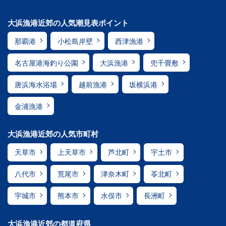
大浜漁港近郊の人気潮見表ポイント
那覇港
小松島岸壁
西津漁港
名古屋港海釣り公園
大浜漁港
兜千畳敷
唐浜海水浴場
越前漁港
坂横浜港
金浦漁港
大浜漁港近郊の人気市町村
天草市
上天草市
芦北町
宇土市
八代市
荒尾市
津奈木町
苓北町
宇城市
熊本市
水俣市
長洲町
大浜漁港近郊の都道府県