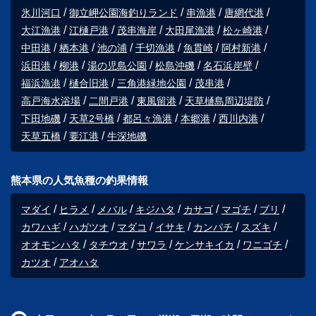
氷川河口
御立岬公園海釣りランド
串漁港
唐網代港
大江漁港
江樋戸港
茂串海岸
大田尾漁港
松ヶ崎港
中田港
栖本港
池の浦
千切漁港
魚貫崎
阿村新港
浜田港
柳港
湯の児島公園
松島沖磯
名石浜岸壁
福浜漁港
樋合旧港
三角港緑地公園
茂串港
高戸海水浴場
二間戸港
東風留港
天草樋島周辺堤防
下田地磯
天草2号橋
都呂々漁港
本郷港
西川内港
天草五橋
要江港
牛深地磯
熊本県の人気魚種の釣果情報
マダイ
ヒラメ
メバル
キジハタ
カサゴ
マゴチ
ブリ
カワハギ
ハガツオ
マダコ
イサキ
カンパチ
スズキ
オオモンハタ
タチウオ
サワラ
ケンサキイカ
ワニゴチ
カツオ
アオハタ