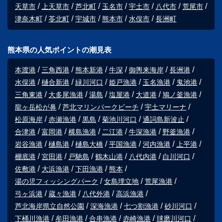
天草市
上天草市
芦北町
玉名市
宇土市
八代市
荒尾市
津奈木町
苓北町
宇城市
熊本市
水俣市
長洲町
熊本県の人気ポイントの潮見表
本渡港
三角西港
熊本新港
牛深
御輿来海岸
長洲港
水俣港
樋合新港
緑川河口
姫戸漁港
玉名漁港
鬼池港
三角東港
大多尾漁港
湯島
塩屋港
大道港
鳩ノ釜漁港
龍ヶ岳松が鼻
芦北マリンパークビーチ
宇土マリーナ
松原海岸
赤瀬漁港
黒島
菊池川河口
通詞島新波止
合津港
富岡港
横島漁港
二江港
牛深漁港
野釜漁港
岩谷漁港
樋島港
樋島大橋
平国漁港
河内漁港
上平港
棚底港
宮田港
戸馳島
鶴木山港
八代内港
白川河口
佐敷港
大浜漁港
下田漁港
熊本
湯の児フィッシングパーク
女島埋立地
荒尾漁港
弓ヶ浜港
蔵々漁港
八代外港
高浜漁港
芦北海岸県立自然公園
深海漁港
七つ割漁港
砂川河口
下桶川漁港
牟田漁港
合串漁港
赤崎漁港
球磨川河口