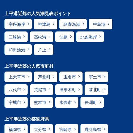
上平港近郊の人気潮見表ポイント
宇座海岸
神津島
諸寄漁港
中島港
三崎港
高松港
父島
北条海岸
和田漁港
片上
上平港近郊の人気市町村
上天草市
芦北町
玉名市
宇土市
八代市
荒尾市
津奈木町
苓北町
宇城市
熊本市
水俣市
長洲町
上平港近郊の都道府県
福岡県
大分県
宮崎県
鹿児島県