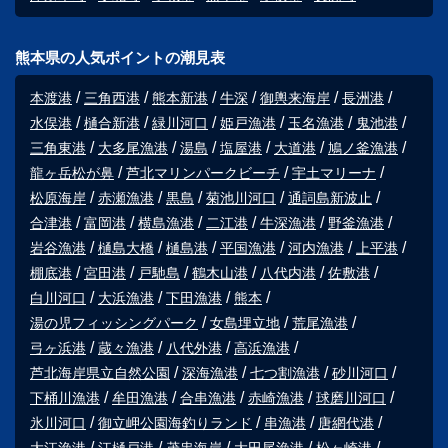
熊本県の人気ポイントの潮見表
本渡港
三角西港
熊本新港
牛深
御輿来海岸
長洲港
水俣港
樋合新港
緑川河口
姫戸漁港
玉名漁港
鬼池港
三角東港
大多尾漁港
湯島
塩屋港
大道港
鳩ノ釜漁港
龍ヶ岳松が鼻
芦北マリンパークビーチ
宇土マリーナ
松原海岸
赤瀬漁港
黒島
菊池川河口
通詞島新波止
合津港
富岡港
横島漁港
二江港
牛深漁港
野釜漁港
岩谷漁港
樋島大橋
樋島港
平国漁港
河内漁港
上平港
棚底港
宮田港
戸馳島
鶴木山港
八代内港
佐敷港
白川河口
大浜漁港
下田漁港
熊本
湯の児フィッシングパーク
女島埋立地
荒尾漁港
弓ヶ浜港
蔵々漁港
八代外港
高浜漁港
芦北海岸県立自然公園
深海漁港
七つ割漁港
砂川河口
下桶川漁港
牟田漁港
合串漁港
赤崎漁港
球磨川河口
氷川河口
御立岬公園海釣りランド
串漁港
唐網代港