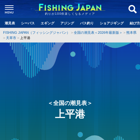
釣りが100倍楽しくなるメディア
潮見表
シーバス
エギング
アジング
バス釣り
ショアジギング
結び方
FISHING JAPAN（フィッシングジャパン）
全国の潮見表＜2026年最新版＞
熊本県
天草市
上平港
＜全国の潮見表＞
上平港