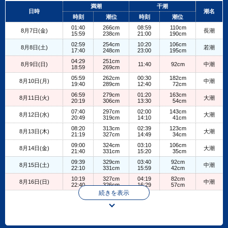
+
満潮
干潮
日時
潮名
−
時刻
潮位
時刻
潮位
01:40
266cm
08:59
110cm
8月7日(金)
長潮
15:59
238cm
21:00
190cm
02:59
254cm
10:20
106cm
8月8日(土)
若潮
17:40
248cm
23:00
195cm
04:29
251cm
8月9日(日)
11:40
92cm
中潮
18:59
269cm
05:59
262cm
00:30
182cm
8月10日(月)
中潮
19:40
289cm
12:40
72cm
06:59
279cm
01:20
163cm
8月11日(火)
大潮
20:19
306cm
13:30
54cm
07:40
297cm
02:00
143cm
8月12日(水)
大潮
20:49
319cm
14:10
41cm
08:20
313cm
02:39
123cm
8月13日(木)
大潮
21:19
327cm
14:49
34cm
09:00
324cm
03:10
106cm
8月14日(金)
大潮
21:40
331cm
15:20
35cm
09:39
329cm
03:40
92cm
8月15日(土)
中潮
22:10
331cm
15:59
42cm
10:19
327cm
04:19
82cm
8月16日(日)
中潮
22:40
326cm
16:29
57cm
続きを表示