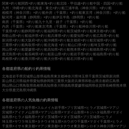
関東×釣り船
関西×釣り船
東海×釣り船
北陸・甲信越×釣り船
中国・四国×釣り船
九州・沖縄×釣り船
北海道・東北×釣り船
三浦半島（神奈川県）×釣り船
相模湾（神奈川県）×釣り船
外房（千葉県）×釣り船
東京湾（神奈川県）×釣り船
駿河湾・遠州灘（静岡県）×釣り船
伊豆半島（静岡県）×釣り船
南房（千葉県）×釣り船
九十九里・銚子（千葉県）×釣り船
内房（千葉県）×釣り船
東京湾奥（千葉県）×釣り船
神奈川県×釣り船
千葉県×釣り船
静岡県×釣り船
福岡県×釣り船
茨城県×釣り船
東京都×釣り船
和歌山県×釣り船
福井県×釣り船
兵庫県×釣り船
愛知県×釣り船
広島県×釣り船
新潟県×釣り船
大阪府×釣り船
沖縄県×釣り船
京都府×釣り船
宮城県×釣り船
三重県×釣り船
鳥取県×釣り船
北海道 ×釣り船
山口県×釣り船
埼玉県×釣り船
岡山県×釣り船
愛媛県×釣り船
高知県×釣り船
熊本県×釣り船
徳島県×釣り船
鹿児島県×釣り船
長崎県×釣り船
富山県×釣り船
岩手県×釣り船
福島県×釣り船
島根県×釣り船
香川県×釣り船
大分県×釣り船
石川県×釣り船
各都道府県の船釣り釣果情報
北海道
岩手県
宮城県
山形県
福島県
東京都
神奈川県
埼玉県
千葉県
茨城県
新潟県
富山県
石川県
福井県
愛知県
静岡県
三重県
大阪府
兵庫県
和歌山県
京都府
広島県
岡山県
山口県
鳥取県
島根県
高知県
香川県
徳島県
愛媛県
福岡県
佐賀県
長崎県
熊本県
大分県
鹿児島県
沖縄県
各都道府県の人気魚種の釣果情報
岩手県×マダラ
岩手県×スルメイカ
岩手県×ブリ
宮城県×ヒラメ
宮城県×マアジ
宮城県×アイナメ
山形県×マアジ
山形県×マダイ
山形県×キジハタ
福島県×マダイ
福島県×ヒラメ
福島県×チダイ
茨城県×マダイ
茨城県×ブリ
茨城県×ヒラメ
埼玉県×サワラ
埼玉県×タチウオ
埼玉県×ホウボウ
千葉県×マダイ
千葉県×ヒラメ
千葉県×イサキ
東京都×マアジ
東京都×タチウオ
東京都×シロギス
神奈川県×マアジ