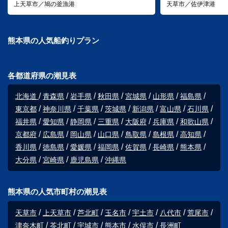
上天草市／鳩の釜漁港
天草市／佐伊津港
熊本県の人気船釣りプラン
各都道府県の潮見表
北海道
青森県
岩手県
秋田県
宮城県
山形県
福島県
東京都
神奈川県
千葉県
茨城県
新潟県
富山県
石川県
福井県
愛知県
静岡県
三重県
大阪府
兵庫県
和歌山県
京都府
広島県
岡山県
山口県
鳥取県
島根県
高知県
香川県
徳島県
愛媛県
福岡県
佐賀県
長崎県
熊本県
大分県
宮崎県
鹿児島県
沖縄県
熊本県の人気市町村の潮見表
天草市
上天草市
芦北町
玉名市
宇土市
八代市
荒尾市
津奈木町
苓北町
宇城市
熊本市
水俣市
長洲町