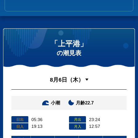
「上平港」
の潮見表
小潮
月齢22.7
05:36
23:24
日出
月出
19:13
12:57
日入
月入