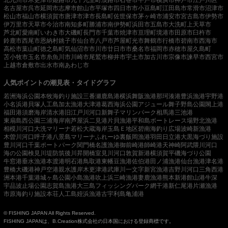
名古屋市
呉市
延岡市
志摩市
館山市
平塚市
四日市市
小豆島町
江田島市
常滑市
沼津市
松山市
福山市
横須賀市
唐津市
津市
長島町
佐世保市
茅ヶ崎市
浦安市
宮古島市
伊勢市
伊万里市
天草市
今治市
南知多町
勝浦市
南伊勢町
浜田市
五島市
大洗町
上天草市
芦北町
愛南町
いわき市
大磯町
長門市
千葉市
焼津市
亘理町
境港市
田原市
臼杵市
鈴鹿市
西尾市
恩納村
銚子市
仙台市
八戸市
芦屋町
光市
舞鶴市
行橋市
碧南市
西海市
高松市
葉山町
徳之島町
気仙沼市
市川市
廿日市市
桑名市
福岡市
赤穂市
屋久島町
苫小牧市
玉名市
糸魚川市
川崎市
尾鷲市
柳井市
宇土市
加古川市
宗像市
諫早市
西宮市
上越市
倉敷市
出水市
南あわじ市
人気ポイントの潮見表・タイドグラフ
若洲海浜公園
本牧海釣り施設
三番瀬
鹿島港
横浜
舞阪漁港
那珂湊港
豊浜漁港
宇野港
小名浜港
貝塚人工島
加太漁港
大津港
葛西海浜公園
アジュール舞子
野島公園
閖上港
福田港
須磨海岸
清水港
旧江戸川河口
新舞子マリンパーク
相馬港
三池港
東扇島西公園
三浦海岸
南芦屋浜
二見港
片貝漁港
平和島ボートレース場
野北漁港
相模川河口
大洗マリーナ
若松
大蔵海岸
玉島Ｅ地区
碧南海釣り広場
波崎新漁港
木曽川河口
呼子港
八景島マリーナ
ふれーゆ裏
飯岡漁港
羽田
日立港
大黒海づり施設
豊川河口
千葉ポートパーク
関門橋
名護漁港
御前崎港
師崎港
天神崎
阿武隈川河口
海の公園
検見川堤防
筑後川昇開橋
室見川河口
敦賀新港
横須賀
平磯海づり公園
牛窓港
垂水漁港
本渡港
明石港
鳥取港
東幡豆漁港
佐伯港
田ノ浦漁港
仙台漁港
津名港
豊橋
大磯港
神戸空港親水護岸
木更津港
武庫川一文字
新宮漁港
吉野川河口
三角西港
洲本港
千葉港
城ヶ島公園
小島漁港
吹上浜
三崎漁港
妻鹿漁港
熊本新港
館山港
牛深
宇品波止場公園
志賀島漁港
大三島フィッシングパーク
網干港
新仁尾港
片瀬漁港
市原海釣り施設
本荘人工島
姪浜漁港
古宇利島
亀浦港
© FISHING JAPAN All Rights Reserved.
FISHING JAPANは、B.Creation株式会社の日本国における登録商標です。