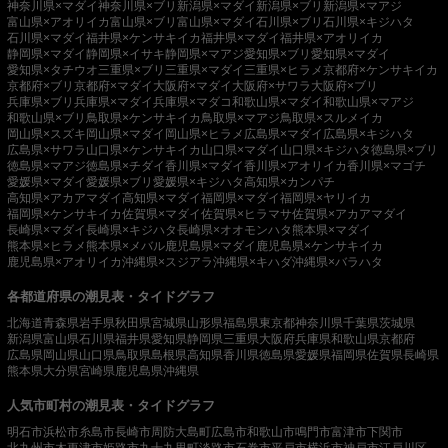
神奈川県×マダイ
神奈川県×ブリ
新潟県×マダイ
新潟県×ブリ
新潟県×マアジ
富山県×アオリイカ
富山県×ブリ
富山県×マダイ
石川県×ブリ
石川県×キジハタ
石川県×マダイ
福井県×ケンサキイカ
福井県×マダイ
福井県×アオリイカ
静岡県×マダイ
静岡県×イサキ
静岡県×マアジ
愛知県×ブリ
愛知県×マダイ
愛知県×タチウオ
三重県×ブリ
三重県×マダイ
三重県×ヒラメ
京都府×ケンサキイカ
京都府×ブリ
京都府×マダイ
大阪府×マダイ
大阪府×サワラ
大阪府×ブリ
兵庫県×ブリ
兵庫県×マダイ
兵庫県×マダコ
和歌山県×マダイ
和歌山県×マアジ
和歌山県×ブリ
鳥取県×ケンサキイカ
鳥取県×マアジ
鳥取県×スルメイカ
岡山県×スズキ
岡山県×マダイ
岡山県×ヒラメ
広島県×マダイ
広島県×キジハタ
広島県×サワラ
山口県×ケンサキイカ
山口県×マダイ
山口県×キジハタ
徳島県×ブリ
徳島県×マアジ
徳島県×チダイ
香川県×マダイ
香川県×アオリイカ
香川県×マゴチ
愛媛県×マダイ
愛媛県×ブリ
愛媛県×キジハタ
高知県×カンパチ
高知県×アカアマダイ
高知県×マダイ
福岡県×マダイ
福岡県×ヤリイカ
福岡県×ケンサキイカ
佐賀県×マダイ
佐賀県×ヒラマサ
佐賀県×アカアマダイ
長崎県×マダイ
長崎県×キジハタ
長崎県×オオモンハタ
熊本県×マダイ
熊本県×ヒラメ
熊本県×メバル
鹿児島県×マダイ
鹿児島県×ケンサキイカ
鹿児島県×アオリイカ
沖縄県×スジアラ
沖縄県×キハダ
沖縄県×バラハタ
各都道府県の潮見表・タイドグラフ
北海道
青森県
岩手県
秋田県
宮城県
山形県
福島県
東京都
神奈川県
千葉県
茨城県
新潟県
富山県
石川県
福井県
愛知県
静岡県
三重県
大阪府
兵庫県
和歌山県
京都府
広島県
岡山県
山口県
鳥取県
島根県
高知県
香川県
徳島県
愛媛県
福岡県
佐賀県
長崎県
熊本県
大分県
宮崎県
鹿児島県
沖縄県
人気市町村の潮見表・タイドグラフ
明石市
浜松市
糸島市
長崎市
周防大島町
広島市
和歌山市
鳴門市
富津市
下関市
北九州市
木更津市
姫路市
九十九里町
淡路市
石巻市
平戸市
横浜市
神戸市
江戸川区