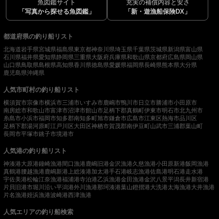
魚図鑑サイト
充実の補償内容と安さ
「写真から探せる魚図鑑」
「新・遊漁船保険DX」
都道府県の釣り船リスト
北海道
岩手県
宮城県
福島県
東京都
神奈川県
埼玉県
千葉県
茨城県
新潟県
富山県
石川県
福井県
愛知県
静岡県
三重県
大阪府
兵庫県
和歌山県
京都府
広島県
岡山県
山口県
鳥取県
島根県
高知県
香川県
徳島県
愛媛県
福岡県
長崎県
熊本県
大分県
鹿児島県
沖縄県
人気市町村の釣り船リスト
横須賀市
宗像市
横浜市
三浦市
いすみ市
鹿嶋市
鴨川市
日立市
勝浦市
小田原市
南房総市
和歌山市
富津市
沼津市
館山市
足柄下郡真鶴町
伊東市
明石市
北九州市
糸島市
小浜市
福岡市
知多郡南知多町
旭市
鎌倉市
広島市
江東区
熱海市
品川区
足柄下郡湯河原町
江戸川区
大田区
神栖市
賀茂郡南伊豆町
山武市
三浦郡葉山町
長岡市
平塚市
銚子市
境港市
人気港の釣り船リスト
神湊港
大原港
鐘崎漁港
間口漁港
鹿嶋旧港
金沢漁港
久慈漁港
小田原新港
飯岡漁港
真鶴港
腰越漁港
鹿嶋新港
上総湊港
加太港
手石港
岐志漁港
佐島港
明石港
走水港
宇佐美港
松輪江奈漁港
福浦港
寺泊港
乙浜漁港
金田漁港
金沢八景平潟
長井新宿港
片貝旧港
市堀川沿い
平潟港
外川漁港
那珂湊港
葉山鐙摺港
大洗港
太海漁港
大井漁港
片名漁港
姪浜漁港
波崎港
西津漁港
人気エリアの釣り船検索