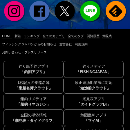
HOME
新着
ランキング
全てのカテゴリ
全てのタグ
閲覧履歴
潮見表
フィッシングジャパンからのお知らせ
運営会社
利用規約
お問い合わせ・プレスリリース
釣り船予約アプリ
釣りメディア
「釣割アプリ」
「FISHINGJAPAN」
1秒記入の乗船名簿
改正遊漁船業法に対応
「乗船名簿クラウド」
「遊漁船クラウド」
船釣りメディア
潮見表アプリ
「船釣りマガジン」
「タイドグラフBI」
全国の潮汐情報
魚図鑑AIアプリ
「潮見表・タイドグラフ」
「マイAI」