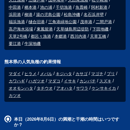
大江漁港
江樋戸港
茂串海岸
大田尾漁港
松ヶ崎港
中田港
栖本港
池の浦
千切漁港
魚貫崎
阿村新港
浜田港
柳港
湯の児島公園
松島沖磯
名石浜岸壁
福浜漁港
樋合旧港
三角港緑地公園
茂串港
二間戸港
高戸海水浴場
東風留港
天草樋島周辺堤防
下田地磯
天草2号橋
都呂々漁港
本郷港
西川内港
天草五橋
要江港
牛深地磯
熊本県の人気魚種の釣果情報
マダイ
ヒラメ
メバル
キジハタ
カサゴ
マゴチ
ブリ
カワハギ
ハガツオ
マダコ
イサキ
カンパチ
スズキ
オオモンハタ
タチウオ
アオハタ
サワラ
ケンサキイカ
カツオ
本日（2026年8月6日）の満潮と干潮の時間はいつです
か？