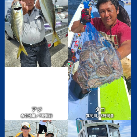
アジ
タコ
7
8
金谷漁港／
時間前
真間川／
時間前