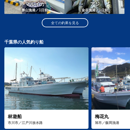
マルイカ
アジ
1
1
勝山漁港／
日前
金谷漁港／
日前
全ての釣果を見る
千葉県の人気釣り船
林遊船
梅花丸
市川市／江戸川放水路
旭市／飯岡漁港