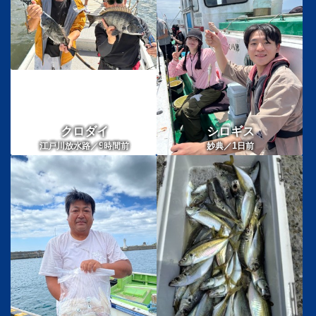
クロダイ
シロギス
9
1
江戸川放水路／
時間前
妙典／
日前