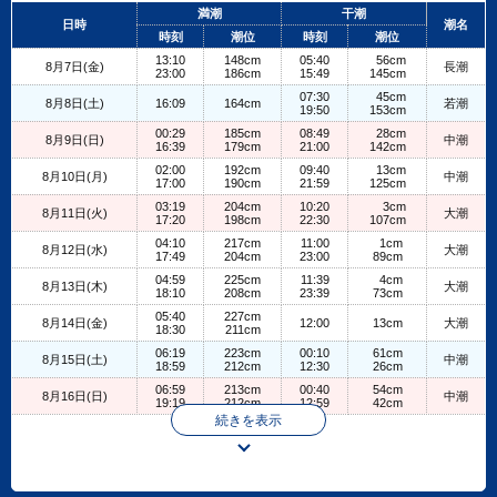
+
満潮
干潮
日時
潮名
−
時刻
潮位
時刻
潮位
13:10
148cm
05:40
56cm
8月7日(金)
長潮
23:00
186cm
15:49
145cm
07:30
45cm
8月8日(土)
16:09
164cm
若潮
19:50
153cm
00:29
185cm
08:49
28cm
8月9日(日)
中潮
16:39
179cm
21:00
142cm
02:00
192cm
09:40
13cm
8月10日(月)
中潮
17:00
190cm
21:59
125cm
03:19
204cm
10:20
3cm
8月11日(火)
大潮
17:20
198cm
22:30
107cm
04:10
217cm
11:00
1cm
8月12日(水)
大潮
17:49
204cm
23:00
89cm
04:59
225cm
11:39
4cm
8月13日(木)
大潮
18:10
208cm
23:39
73cm
05:40
227cm
8月14日(金)
12:00
13cm
大潮
18:30
211cm
06:19
223cm
00:10
61cm
8月15日(土)
中潮
18:59
212cm
12:30
26cm
06:59
213cm
00:40
54cm
8月16日(日)
中潮
19:19
212cm
12:59
42cm
続きを表示