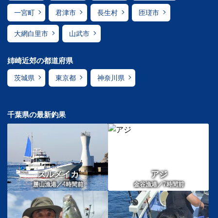
一宮町
君津市
長生村
匝瑳市
大網白里市
山武市
姉崎近郊の都道府県
茨城県
東京都
神奈川県
千葉県の最新釣果
スルメイカ
アジ
4
7
勝山漁港／
時間前
金谷漁港／
時間前