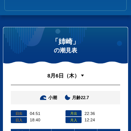
「姉崎」
の潮見表
小潮
月齢22.7
04:51
22:36
日出
月出
18:40
12:24
日入
月入