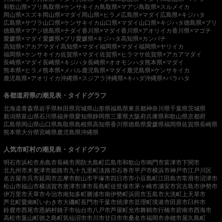
和歌山県×ブリ
鳥取県×ケンサキイカ
鳥取県×マアジ
鳥取県×スルメイカ
岡山県×スズキ
岡山県×マダイ
岡山県×ヒラメ
広島県×マダイ
広島県×キジハタ
広島県×サワラ
山口県×ケンサキイカ
山口県×マダイ
山口県×キジハタ
徳島県×ブリ
徳島県×マアジ
徳島県×チダイ
香川県×マダイ
香川県×アオリイカ
香川県×マゴチ
愛媛県×マダイ
愛媛県×ブリ
愛媛県×キジハタ
高知県×カンパチ
高知県×アカアマダイ
高知県×マダイ
福岡県×マダイ
福岡県×ヤリイカ
福岡県×ケンサキイカ
佐賀県×マダイ
佐賀県×ヒラマサ
佐賀県×アカアマダイ
長崎県×マダイ
長崎県×キジハタ
長崎県×オオモンハタ
熊本県×マダイ
熊本県×ヒラメ
熊本県×メバル
鹿児島県×マダイ
鹿児島県×ケンサキイカ
鹿児島県×アオリイカ
沖縄県×スジアラ
沖縄県×キハダ
沖縄県×バラハタ
各都道府県の潮見表・タイドグラフ
北海道
青森県
岩手県
秋田県
宮城県
山形県
福島県
東京都
神奈川県
千葉県
茨城県
新潟県
富山県
石川県
福井県
愛知県
静岡県
三重県
大阪府
兵庫県
和歌山県
京都府
広島県
岡山県
山口県
鳥取県
島根県
高知県
香川県
徳島県
愛媛県
福岡県
佐賀県
長崎県
熊本県
大分県
宮崎県
鹿児島県
沖縄県
人気市町村の潮見表・タイドグラフ
明石市
浜松市
糸島市
長崎市
周防大島町
広島市
和歌山市
鳴門市
富津市
下関市
北九州市
木更津市
姫路市
九十九里町
淡路市
石巻市
平戸市
横浜市
神戸市
江戸川区
名古屋市
呉市
延岡市
志摩市
館山市
平塚市
四日市市
小豆島町
江田島市
常滑市
沼津市
松山市
福山市
横須賀市
唐津市
津市
長島町
佐世保市
茅ヶ崎市
浦安市
宮古島市
伊勢市
伊万里市
天草市
今治市
南知多町
勝浦市
南伊勢町
浜田市
五島市
大洗町
上天草市
芦北町
愛南町
いわき市
大磯町
長門市
千葉市
焼津市
亘理町
境港市
田原市
臼杵市
鈴鹿市
西尾市
恩納村
銚子市
仙台市
八戸市
芦屋町
光市
舞鶴市
行橋市
碧南市
西海市
高松市
葉山町
徳之島町
気仙沼市
市川市
廿日市市
桑名市
福岡市
赤穂市
屋久島町