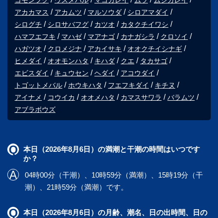
コモンフグ
ウスメバル
マコガレイ
ムツ
ムシガレイ
アカカマス
アカムツ
マルソウダ
シロアマダイ
シログチ
シロサバフグ
カツオ
カタクチイワシ
ハマフエフキ
マハゼ
マアナゴ
カナガシラ
クロソイ
ハガツオ
クロメジナ
アカイサキ
オオクチイシナギ
ヒメダイ
オオモンハタ
キハダ
クエ
タカサゴ
エビスダイ
キュウセン
ヘダイ
アコウダイ
トゴットメバル
ホウキハタ
フエフキダイ
キチヌ
アイナメ
コウイカ
オオメハタ
カマスサワラ
バラムツ
アブラボウズ
本日（2026年8月6日）の満潮と干潮の時間はいつです
か？
04時00分（干潮）、10時59分（満潮）、15時19分（干
潮）、21時59分（満潮）です。
本日（2026年8月6日）の月齢、潮名、日の出時間、日の