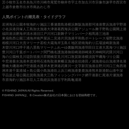
苫小牧市
玉名市
糸魚川市
川崎市
尾鷲市
柳井市
宇土市
加古川市
宗像市
諫早市
西宮市
上越市
倉敷市
出水市
南あわじ市
人気ポイントの潮見表・タイドグラフ
若洲海浜公園
本牧海釣り施設
三番瀬
鹿島港
横浜
舞阪漁港
那珂湊港
豊浜漁港
宇野港
小名浜港
貝塚人工島
加太漁港
大津港
葛西海浜公園
アジュール舞子
野島公園
閖上港
福田港
須磨海岸
清水港
旧江戸川河口
新舞子マリンパーク
相馬港
三池港
東扇島西公園
三浦海岸
南芦屋浜
二見港
片貝漁港
平和島ボートレース場
野北漁港
相模川河口
大洗マリーナ
若松
大蔵海岸
玉島Ｅ地区
碧南海釣り広場
波崎新漁港
木曽川河口
呼子港
八景島マリーナ
ふれーゆ裏
飯岡漁港
羽田
日立港
大黒海づり施設
豊川河口
千葉ポートパーク
関門橋
名護漁港
御前崎港
師崎港
天神崎
阿武隈川河口
海の公園
検見川堤防
筑後川昇開橋
室見川河口
敦賀新港
横須賀
平磯海づり公園
牛窓港
垂水漁港
本渡港
明石港
鳥取港
東幡豆漁港
佐伯港
田ノ浦漁港
仙台漁港
津名港
豊橋
大磯港
神戸空港親水護岸
木更津港
武庫川一文字
新宮漁港
吉野川河口
三角西港
洲本港
千葉港
城ヶ島公園
小島漁港
吹上浜
三崎漁港
妻鹿漁港
熊本新港
館山港
牛深
宇品波止場公園
志賀島漁港
大三島フィッシングパーク
網干港
新仁尾港
片瀬漁港
市原海釣り施設
本荘人工島
姪浜漁港
古宇利島
亀浦港
© FISHING JAPAN All Rights Reserved.
FISHING JAPANは、B.Creation株式会社の日本国における登録商標です。