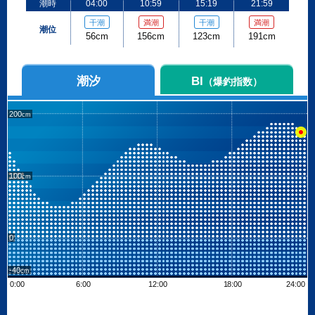
潮時
04:00
10:59
15:19
21:59
干潮
満潮
干潮
満潮
潮位
56cm
156cm
123cm
191cm
潮汐
BI
（爆釣指数）
200
100
0
-40
0:00
6:00
12:00
18:00
24:00
Leaflet
| ©
OpenStreetMap contributors