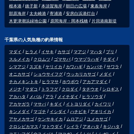
根本港
銚子新
本須賀海岸
朝日の広場
東条海岸
部原海岸
太夫崎港
寄浦港
安房白浜港灯台
木更津潮浜緑地公園
原岡海岸・岡本桟橋
片貝港南新堤
千葉県の人気魚種の釣果情報
マダイ
ヒラメ
イサキ
カサゴ
マアジ
マハタ
ブリ
スルメイカ
クロムツ
ゴマサバ
ウマヅラハギ
チダイ
シマアジ
スズキ
ヤリイカ
カワハギ
カンパチ
サワラ
オニカサゴ
ショウサイフグ
ウッカリカサゴ
メダイ
チカメキントキ
ヒラマサ
ホウボウ
アカアマダイ
メジナ
マダコ
トラフグ
クロダイ
タチウオ
シロギス
アカハタ
メバル
アラ
メイチダイ
ヒラソウダ
アカヤガラ
マサバ
キダイ
イトヨリダイ
カイワリ
キンメダイ
マゴチ
イシダイ
ハチビキ
アオリイカ
アヤメカサゴ
ケンサキイカ
ムロアジ
ユメカサゴ
クロシビカマス
マトウダイ
シイラ
アオハタ
キジハタ