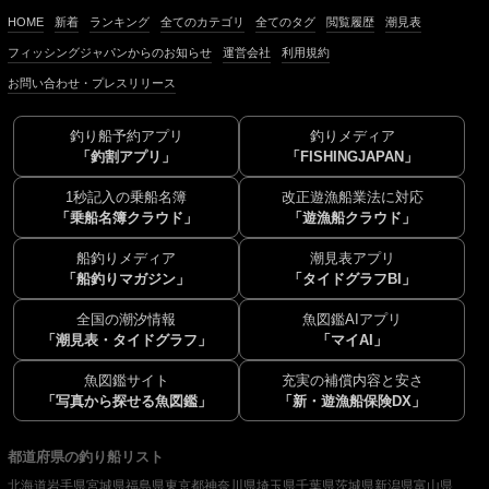
HOME
新着
ランキング
全てのカテゴリ
全てのタグ
閲覧履歴
潮見表
フィッシングジャパンからのお知らせ
運営会社
利用規約
お問い合わせ・プレスリリース
釣り船予約アプリ
釣りメディア
「釣割アプリ」
「FISHINGJAPAN」
1秒記入の乗船名簿
改正遊漁船業法に対応
「乗船名簿クラウド」
「遊漁船クラウド」
船釣りメディア
潮見表アプリ
「船釣りマガジン」
「タイドグラフBI」
全国の潮汐情報
魚図鑑AIアプリ
「潮見表・タイドグラフ」
「マイAI」
魚図鑑サイト
充実の補償内容と安さ
「写真から探せる魚図鑑」
「新・遊漁船保険DX」
都道府県の釣り船リスト
北海道
岩手県
宮城県
福島県
東京都
神奈川県
埼玉県
千葉県
茨城県
新潟県
富山県