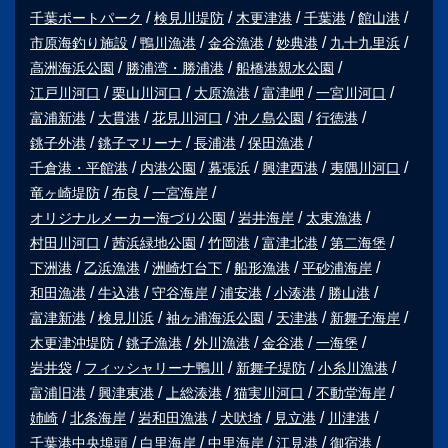
千葉ポートパーク
検見川堤防
木更津港
千葉港
館山港
市原海釣り施設
鴨川漁港
金谷漁港
妙典港
九十九里浜
高洲海浜公園
勝浦湾・勝浦港
船橋港親水公園
江戸川河口
栗山川河口
大原漁港
富津岬
一宮川河口
富浦新港
大貫港
花見川河口
沖ノ島公園
行徳港
銚子外港
銚子マリーナ
長浦港
保田漁港
千倉港・平館港
内港公園
幕張浜
興津西港
夷隅川河口
竜ヶ崎堤防
布良
一宮海岸
オリジナルメーカー海づり公園
岩井海岸
太東漁港
村田川河口
茜浜緑地公園
竹岡港
富津北港
第二海堡
下洲港
乙浜漁港
洲崎灯台下
船形漁港
平砂浦海岸
和田漁港
牛込港
守谷海岸
浦安港
小湊港
勝山港
富津新港
検見川浜
袖ヶ浦海浜公園
天津港
新舞子海岸
木更津沖堤防
銚子漁港
外川漁港
金谷港
一海堡
岩井袋
フィッシャリーナ鴨川
新舞子堤防
小糸川漁港
富浦旧港
興津東港
上総湊港
猫実川河口
不動堂海岸
姉崎
北条海岸
岩和田漁港
犬吠埼
見立港
川津港
千葉港中央埠頭
白里海岸
中里海岸
江見港
御宿港