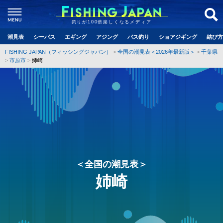
釣りが100倍楽しくなるメディア
潮見表
シーバス
エギング
アジング
バス釣り
ショアジギング
結び方
FISHING JAPAN（フィッシングジャパン）
全国の潮見表＜2026年最新版＞
千葉県
市原市
姉崎
＜全国の潮見表＞
姉崎