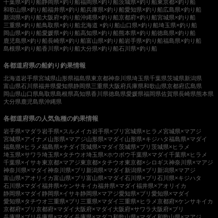
千葉県×釣り船
静岡県×釣り船
福岡県×釣り船
茨城県×釣り船
東京都×釣り船
和歌山県×釣り船
福井県×釣り船
兵庫県×釣り船
愛知県×釣り船
広島県×釣り船
新潟県×釣り船
大阪府×釣り船
沖縄県×釣り船
京都府×釣り船
宮城県×釣り船
三重県×釣り船
鳥取県×釣り船
北海道 ×釣り船
山口県×釣り船
埼玉県×釣り船
岡山県×釣り船
愛媛県×釣り船
高知県×釣り船
熊本県×釣り船
徳島県×釣り船
鹿児島県×釣り船
長崎県×釣り船
富山県×釣り船
岩手県×釣り船
福島県×釣り船
島根県×釣り船
香川県×釣り船
大分県×釣り船
石川県×釣り船
各都道府県の船釣り釣果情報
北海道
岩手県
宮城県
山形県
福島県
東京都
神奈川県
埼玉県
千葉県
茨城県
新潟県
富山県
石川県
福井県
愛知県
静岡県
三重県
大阪府
兵庫県
和歌山県
京都府
広島県
岡山県
山口県
鳥取県
島根県
高知県
香川県
徳島県
愛媛県
福岡県
佐賀県
長崎県
熊本県
大分県
鹿児島県
沖縄県
各都道府県の人気魚種の釣果情報
岩手県×マダラ
岩手県×スルメイカ
岩手県×ブリ
宮城県×ヒラメ
宮城県×マアジ
宮城県×アイナメ
山形県×マアジ
山形県×マダイ
山形県×キジハタ
福島県×マダイ
福島県×ヒラメ
福島県×チダイ
茨城県×マダイ
茨城県×ブリ
茨城県×ヒラメ
埼玉県×サワラ
埼玉県×タチウオ
埼玉県×ホウボウ
千葉県×マダイ
千葉県×ヒラメ
千葉県×イサキ
東京都×マアジ
東京都×タチウオ
東京都×シロギス
神奈川県×マアジ
神奈川県×マダイ
神奈川県×ブリ
新潟県×マダイ
新潟県×ブリ
新潟県×マアジ
富山県×アオリイカ
富山県×ブリ
富山県×マダイ
石川県×ブリ
石川県×キジハタ
石川県×マダイ
福井県×ケンサキイカ
福井県×マダイ
福井県×アオリイカ
静岡県×マダイ
静岡県×イサキ
静岡県×マアジ
愛知県×ブリ
愛知県×マダイ
愛知県×タチウオ
三重県×ブリ
三重県×マダイ
三重県×ヒラメ
京都府×ケンサキイカ
京都府×ブリ
京都府×マダイ
大阪府×マダイ
大阪府×サワラ
大阪府×ブリ
兵庫県×ブリ
兵庫県×マダイ
兵庫県×マダコ
和歌山県×マダイ
和歌山県×マアジ