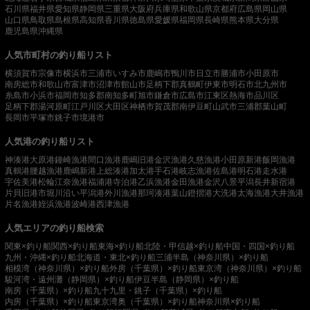
石川県
福井県
愛知県
静岡県
三重県
大阪府
兵庫県
和歌山県
京都府
広島県
岡山県
山口県
鳥取県
島根県
高知県
香川県
徳島県
愛媛県
福岡県
長崎県
熊本県
大分県
鹿児島県
沖縄県
人気市町村の釣り船リスト
横須賀市
宗像市
横浜市
三浦市
いすみ市
鹿嶋市
鴨川市
日立市
勝浦市
小田原市
南房総市
和歌山市
富津市
沼津市
館山市
足柄下郡真鶴町
伊東市
明石市
北九州市
糸島市
小浜市
福岡市
知多郡南知多町
旭市
鎌倉市
広島市
江東区
熱海市
品川区
足柄下郡湯河原町
江戸川区
大田区
神栖市
賀茂郡南伊豆町
山武市
三浦郡葉山町
長岡市
平塚市
銚子市
境港市
人気港の釣り船リスト
神湊港
大原港
鐘崎漁港
間口漁港
鹿嶋旧港
金沢漁港
久慈漁港
小田原新港
飯岡漁港
真鶴港
腰越漁港
鹿嶋新港
上総湊港
加太港
手石港
岐志漁港
佐島港
明石港
走水港
宇佐美港
松輪江奈漁港
福浦港
寺泊港
乙浜漁港
金田漁港
金沢八景平潟
長井新宿港
片貝旧港
市堀川沿い
平潟港
外川漁港
那珂湊港
葉山鐙摺港
大洗港
太海漁港
大井漁港
片名漁港
姪浜漁港
波崎港
西津漁港
人気エリアの釣り船検索
関東×釣り船
関西×釣り船
東海×釣り船
北陸・甲信越×釣り船
中国・四国×釣り船
九州・沖縄×釣り船
北海道・東北×釣り船
三浦半島（神奈川県）×釣り船
相模湾（神奈川県）×釣り船
外房（千葉県）×釣り船
東京湾（神奈川県）×釣り船
駿河湾・遠州灘（静岡県）×釣り船
伊豆半島（静岡県）×釣り船
南房（千葉県）×釣り船
九十九里・銚子（千葉県）×釣り船
内房（千葉県）×釣り船
東京湾奥（千葉県）×釣り船
神奈川県×釣り船