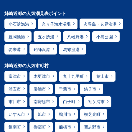
姉崎近郊の人気潮見表ポイント
小石浜漁港
久々子海水浴場
玄界島・玄界漁港
豊岡漁港
五ヶ所浦
八幡野港
小島公園
勿来港
釣師浜港
馬篠漁港
姉崎近郊の人気市町村
富津市
木更津市
九十九里町
館山市
浦安市
勝浦市
千葉市
銚子市
市川市
南房総市
白子町
袖ケ浦市
いすみ市
旭市
鴨川市
横芝光町
鋸南町
御宿町
船橋市
習志野市