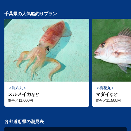
千葉県の人気船釣りプラン
利八丸
梅花丸
スルメイカ
マダイ
など
など
11,000
11,500
乗合／
円
乗合／
円
各都道府県の潮見表