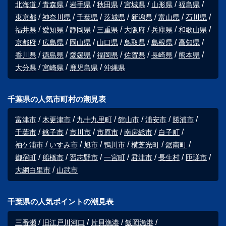
北海道
青森県
岩手県
秋田県
宮城県
山形県
福島県
東京都
神奈川県
千葉県
茨城県
新潟県
富山県
石川県
福井県
愛知県
静岡県
三重県
大阪府
兵庫県
和歌山県
京都府
広島県
岡山県
山口県
鳥取県
島根県
高知県
香川県
徳島県
愛媛県
福岡県
佐賀県
長崎県
熊本県
大分県
宮崎県
鹿児島県
沖縄県
千葉県の人気市町村の潮見表
富津市
木更津市
九十九里町
館山市
浦安市
勝浦市
千葉市
銚子市
市川市
市原市
南房総市
白子町
袖ケ浦市
いすみ市
旭市
鴨川市
横芝光町
鋸南町
御宿町
船橋市
習志野市
一宮町
君津市
長生村
匝瑳市
大網白里市
山武市
千葉県の人気ポイントの潮見表
三番瀬
旧江戸川河口
片貝漁港
飯岡漁港