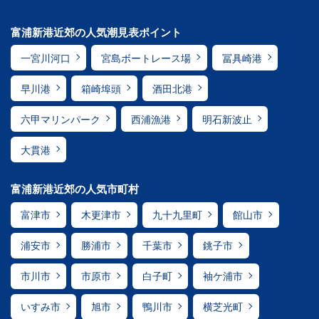
富浦新港近郊の人気潮見表ポイント
一宮川河口
宮島ボートレース場
冨具崎港
早川港
箱崎埠頭
酒田北港
六甲マリンパーク
西浦漁港
明石新波止
大貫港
富浦新港近郊の人気市町村
富津市
木更津市
九十九里町
館山市
浦安市
勝浦市
千葉市
銚子市
市川市
市原市
白子町
袖ケ浦市
いすみ市
旭市
鴨川市
横芝光町