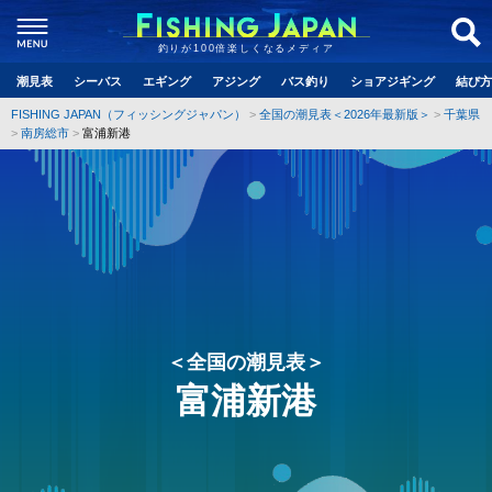
釣りが100倍楽しくなるメディア
潮見表
シーバス
エギング
アジング
バス釣り
ショアジギング
結び方
FISHING JAPAN（フィッシングジャパン）
全国の潮見表＜2026年最新版＞
千葉県
南房総市
富浦新港
＜全国の潮見表＞
富浦新港