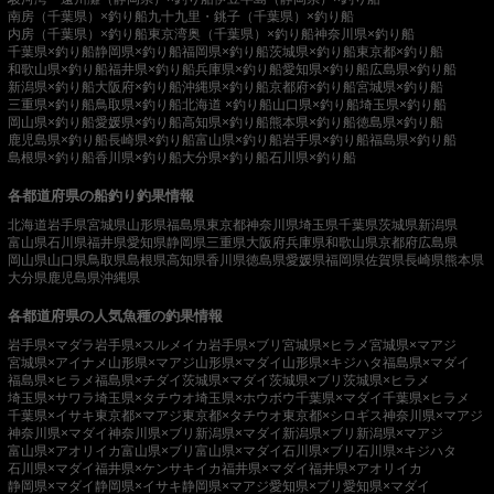
南房（千葉県）×釣り船
九十九里・銚子（千葉県）×釣り船
内房（千葉県）×釣り船
東京湾奥（千葉県）×釣り船
神奈川県×釣り船
千葉県×釣り船
静岡県×釣り船
福岡県×釣り船
茨城県×釣り船
東京都×釣り船
和歌山県×釣り船
福井県×釣り船
兵庫県×釣り船
愛知県×釣り船
広島県×釣り船
新潟県×釣り船
大阪府×釣り船
沖縄県×釣り船
京都府×釣り船
宮城県×釣り船
三重県×釣り船
鳥取県×釣り船
北海道 ×釣り船
山口県×釣り船
埼玉県×釣り船
岡山県×釣り船
愛媛県×釣り船
高知県×釣り船
熊本県×釣り船
徳島県×釣り船
鹿児島県×釣り船
長崎県×釣り船
富山県×釣り船
岩手県×釣り船
福島県×釣り船
島根県×釣り船
香川県×釣り船
大分県×釣り船
石川県×釣り船
各都道府県の船釣り釣果情報
北海道
岩手県
宮城県
山形県
福島県
東京都
神奈川県
埼玉県
千葉県
茨城県
新潟県
富山県
石川県
福井県
愛知県
静岡県
三重県
大阪府
兵庫県
和歌山県
京都府
広島県
岡山県
山口県
鳥取県
島根県
高知県
香川県
徳島県
愛媛県
福岡県
佐賀県
長崎県
熊本県
大分県
鹿児島県
沖縄県
各都道府県の人気魚種の釣果情報
岩手県×マダラ
岩手県×スルメイカ
岩手県×ブリ
宮城県×ヒラメ
宮城県×マアジ
宮城県×アイナメ
山形県×マアジ
山形県×マダイ
山形県×キジハタ
福島県×マダイ
福島県×ヒラメ
福島県×チダイ
茨城県×マダイ
茨城県×ブリ
茨城県×ヒラメ
埼玉県×サワラ
埼玉県×タチウオ
埼玉県×ホウボウ
千葉県×マダイ
千葉県×ヒラメ
千葉県×イサキ
東京都×マアジ
東京都×タチウオ
東京都×シロギス
神奈川県×マアジ
神奈川県×マダイ
神奈川県×ブリ
新潟県×マダイ
新潟県×ブリ
新潟県×マアジ
富山県×アオリイカ
富山県×ブリ
富山県×マダイ
石川県×ブリ
石川県×キジハタ
石川県×マダイ
福井県×ケンサキイカ
福井県×マダイ
福井県×アオリイカ
静岡県×マダイ
静岡県×イサキ
静岡県×マアジ
愛知県×ブリ
愛知県×マダイ