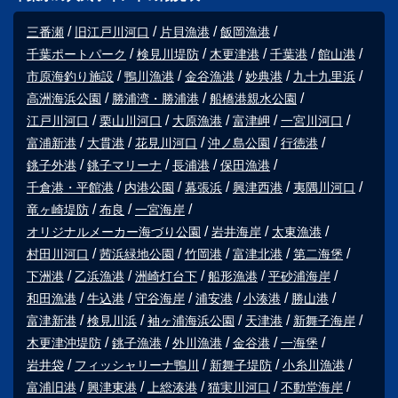
三番瀬
旧江戸川河口
片貝漁港
飯岡漁港
千葉ポートパーク
検見川堤防
木更津港
千葉港
館山港
市原海釣り施設
鴨川漁港
金谷漁港
妙典港
九十九里浜
高洲海浜公園
勝浦湾・勝浦港
船橋港親水公園
江戸川河口
栗山川河口
大原漁港
富津岬
一宮川河口
富浦新港
大貫港
花見川河口
沖ノ島公園
行徳港
銚子外港
銚子マリーナ
長浦港
保田漁港
千倉港・平館港
内港公園
幕張浜
興津西港
夷隅川河口
竜ヶ崎堤防
布良
一宮海岸
オリジナルメーカー海づり公園
岩井海岸
太東漁港
村田川河口
茜浜緑地公園
竹岡港
富津北港
第二海堡
下洲港
乙浜漁港
洲崎灯台下
船形漁港
平砂浦海岸
和田漁港
牛込港
守谷海岸
浦安港
小湊港
勝山港
富津新港
検見川浜
袖ヶ浦海浜公園
天津港
新舞子海岸
木更津沖堤防
銚子漁港
外川漁港
金谷港
一海堡
岩井袋
フィッシャリーナ鴨川
新舞子堤防
小糸川漁港
富浦旧港
興津東港
上総湊港
猫実川河口
不動堂海岸