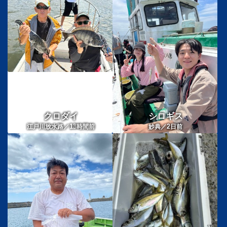
クロダイ
シロギス
13
2
江戸川放水路／
時間前
妙典／
日前