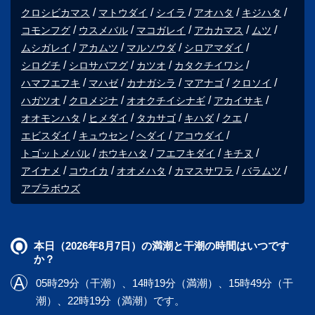
クロシビカマス
マトウダイ
シイラ
アオハタ
キジハタ
コモンフグ
ウスメバル
マコガレイ
アカカマス
ムツ
ムシガレイ
アカムツ
マルソウダ
シロアマダイ
シログチ
シロサバフグ
カツオ
カタクチイワシ
ハマフエフキ
マハゼ
カナガシラ
マアナゴ
クロソイ
ハガツオ
クロメジナ
オオクチイシナギ
アカイサキ
オオモンハタ
ヒメダイ
タカサゴ
キハダ
クエ
エビスダイ
キュウセン
ヘダイ
アコウダイ
トゴットメバル
ホウキハタ
フエフキダイ
キチヌ
アイナメ
コウイカ
オオメハタ
カマスサワラ
バラムツ
アブラボウズ
本日（2026年8月7日）の満潮と干潮の時間はいつです
か？
05時29分（干潮）、14時19分（満潮）、15時49分（干
潮）、22時19分（満潮）です。