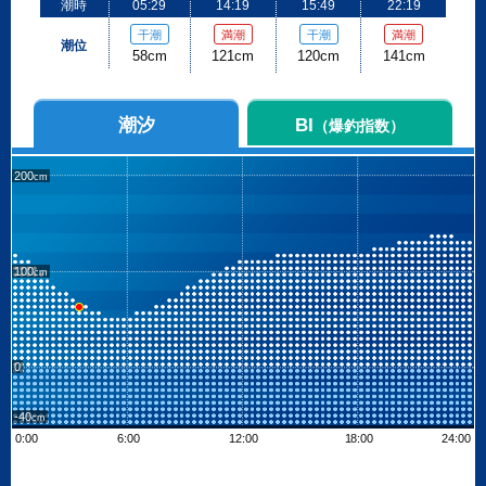
潮時
05:29
14:19
15:49
22:19
干潮
満潮
干潮
満潮
潮位
58cm
121cm
120cm
141cm
潮汐
BI
（爆釣指数）
200
100
0
-40
0:00
6:00
12:00
18:00
24:00
Leaflet
| ©
OpenStreetMap contributors