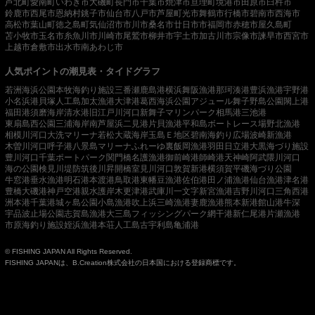
芦北町
愛南町
いわき市
大磯町
長門市
千葉市
焼津市
亘理町
境港市
田原市
臼杵市
鈴鹿市
西尾市
恩納村
銚子市
仙台市
八戸市
芦屋町
光市
舞鶴市
行橋市
碧南市
西海市
高松市
葉山町
徳之島町
気仙沼市
市川市
桑名市
廿日市市
福岡市
赤穂市
屋久島町
苫小牧市
玉名市
糸魚川市
川崎市
尾鷲市
柳井市
宇土市
加古川市
宗像市
諫早市
西宮市
上越市
倉敷市
出水市
南あわじ市
人気ポイントの潮見表・タイドグラフ
若洲海浜公園
本牧海釣り施設
三番瀬
鹿島港
横浜
舞阪漁港
那珂湊港
豊浜漁港
宇野港
小名浜港
貝塚人工島
加太漁港
大津港
葛西海浜公園
アジュール舞子
野島公園
閖上港
福田港
須磨海岸
清水港
旧江戸川河口
新舞子マリンパーク
相馬港
三池港
東扇島西公園
三浦海岸
南芦屋浜
二見港
片貝漁港
平和島ボートレース場
野北漁港
相模川河口
大洗マリーナ
若松
大蔵海岸
玉島Ｅ地区
碧南海釣り広場
波崎新漁港
木曽川河口
呼子港
八景島マリーナ
ふれーゆ裏
飯岡漁港
羽田
日立港
大黒海づり施設
豊川河口
千葉ポートパーク
関門橋
名護漁港
御前崎港
師崎港
天神崎
阿武隈川河口
海の公園
検見川堤防
筑後川昇開橋
室見川河口
敦賀新港
横須賀
平磯海づり公園
牛窓港
垂水漁港
明石港
本渡港
鳥取港
東幡豆漁港
佐伯港
田ノ浦漁港
仙台漁港
津名港
豊橋
大磯港
神戸空港親水護岸
木更津港
武庫川一文字
新宮漁港
吉野川河口
三角西港
洲本港
千葉港
城ヶ島公園
小島漁港
吹上浜
三崎漁港
妻鹿漁港
熊本新港
館山港
牛深
宇品波止場公園
志賀島漁港
大三島フィッシングパーク
網干港
新仁尾港
片瀬漁港
市原海釣り施設
姪浜漁港
本荘人工島
古宇利島
亀浦港
© FISHING JAPAN All Rights Reserved.
FISHING JAPANは、B.Creation株式会社の日本国における登録商標です。