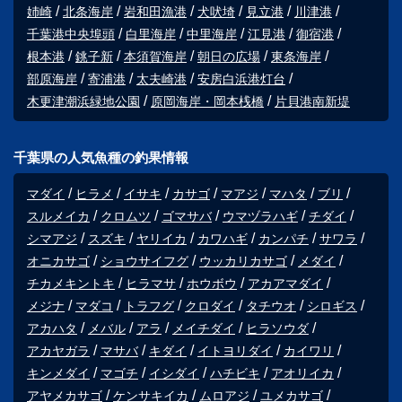
姉崎
北条海岸
岩和田漁港
犬吠埼
見立港
川津港
千葉港中央埠頭
白里海岸
中里海岸
江見港
御宿港
根本港
銚子新
本須賀海岸
朝日の広場
東条海岸
部原海岸
寄浦港
太夫崎港
安房白浜港灯台
木更津潮浜緑地公園
原岡海岸・岡本桟橋
片貝港南新堤
千葉県の人気魚種の釣果情報
マダイ
ヒラメ
イサキ
カサゴ
マアジ
マハタ
ブリ
スルメイカ
クロムツ
ゴマサバ
ウマヅラハギ
チダイ
シマアジ
スズキ
ヤリイカ
カワハギ
カンパチ
サワラ
オニカサゴ
ショウサイフグ
ウッカリカサゴ
メダイ
チカメキントキ
ヒラマサ
ホウボウ
アカアマダイ
メジナ
マダコ
トラフグ
クロダイ
タチウオ
シロギス
アカハタ
メバル
アラ
メイチダイ
ヒラソウダ
アカヤガラ
マサバ
キダイ
イトヨリダイ
カイワリ
キンメダイ
マゴチ
イシダイ
ハチビキ
アオリイカ
アヤメカサゴ
ケンサキイカ
ムロアジ
ユメカサゴ