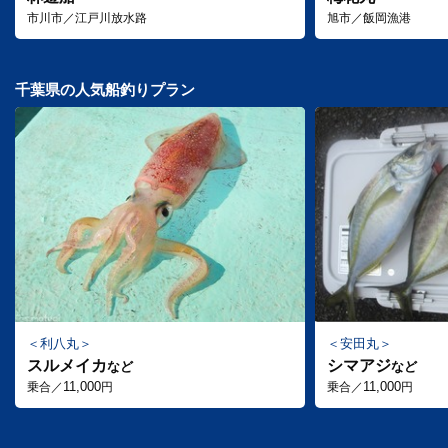
市川市／江戸川放水路
旭市／飯岡漁港
千葉県の人気船釣りプラン
利八丸
安田丸
スルメイカ
シマアジ
など
など
11,000
11,000
乗合／
円
乗合／
円