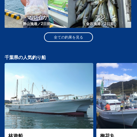
マルイカ
アジ
2
2
勝山漁港／
日前
金谷漁港／
日前
全ての釣果を見る
千葉県の人気釣り船
林遊船
梅花丸