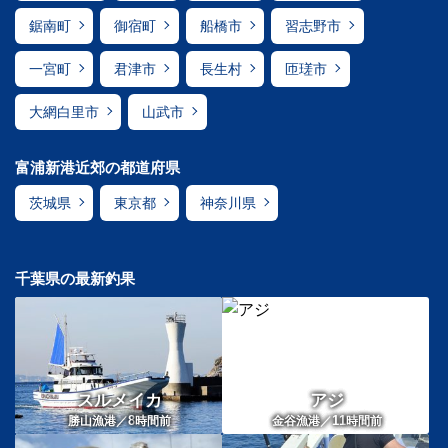
鋸南町
御宿町
船橋市
習志野市
一宮町
君津市
長生村
匝瑳市
大網白里市
山武市
富浦新港近郊の都道府県
茨城県
東京都
神奈川県
千葉県の最新釣果
スルメイカ
アジ
8
11
勝山漁港／
時間前
金谷漁港／
時間前