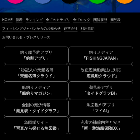
HOME
新着
ランキング
全てのカテゴリ
全てのタグ
閲覧履歴
潮見表
フィッシングジャパンからのお知らせ
運営会社
利用規約
お問い合わせ・プレスリリース
釣り船予約アプリ
釣りメディア
「釣割アプリ」
「FISHINGJAPAN」
1秒記入の乗船名簿
改正遊漁船業法に対応
「乗船名簿クラウド」
「遊漁船クラウド」
船釣りメディア
潮見表アプリ
「船釣りマガジン」
「タイドグラフBI」
全国の潮汐情報
魚図鑑AIアプリ
「潮見表・タイドグラフ」
「マイAI」
魚図鑑サイト
充実の補償内容と安さ
「写真から探せる魚図鑑」
「新・遊漁船保険DX」