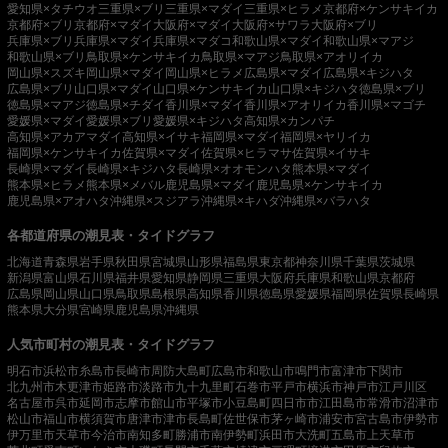
愛知県×タチウオ
三重県×ブリ
三重県×マダイ
三重県×ヒラメ
京都府×ケンサキイカ
京都府×ブリ
京都府×マダイ
大阪府×マダイ
大阪府×サワラ
大阪府×ブリ
兵庫県×ブリ
兵庫県×マダイ
兵庫県×マダコ
和歌山県×マダイ
和歌山県×マアジ
和歌山県×ブリ
鳥取県×ケンサキイカ
鳥取県×マアジ
鳥取県×アオリイカ
岡山県×スズキ
岡山県×マダイ
岡山県×ヒラメ
広島県×マダイ
広島県×キジハタ
広島県×ブリ
山口県×マダイ
山口県×ケンサキイカ
山口県×キジハタ
徳島県×ブリ
徳島県×マアジ
徳島県×チダイ
香川県×マダイ
香川県×アオリイカ
香川県×マゴチ
愛媛県×マダイ
愛媛県×ブリ
愛媛県×キジハタ
高知県×カンパチ
高知県×アカアマダイ
高知県×イサキ
福岡県×マダイ
福岡県×ヤリイカ
福岡県×ケンサキイカ
佐賀県×マダイ
佐賀県×ヒラマサ
佐賀県×イサキ
長崎県×マダイ
長崎県×キジハタ
長崎県×オオモンハタ
熊本県×マダイ
熊本県×ヒラメ
熊本県×メバル
鹿児島県×マダイ
鹿児島県×ケンサキイカ
鹿児島県×アオハタ
沖縄県×スジアラ
沖縄県×キハダ
沖縄県×バラハタ
各都道府県の潮見表・タイドグラフ
北海道
青森県
岩手県
秋田県
宮城県
山形県
福島県
東京都
神奈川県
千葉県
茨城県
新潟県
富山県
石川県
福井県
愛知県
静岡県
三重県
大阪府
兵庫県
和歌山県
京都府
広島県
岡山県
山口県
鳥取県
島根県
高知県
香川県
徳島県
愛媛県
福岡県
佐賀県
長崎県
熊本県
大分県
宮崎県
鹿児島県
沖縄県
人気市町村の潮見表・タイドグラフ
明石市
浜松市
糸島市
長崎市
周防大島町
広島市
和歌山市
鳴門市
富津市
下関市
北九州市
木更津市
姫路市
淡路市
九十九里町
石巻市
平戸市
横浜市
神戸市
江戸川区
名古屋市
呉市
延岡市
志摩市
館山市
平塚市
小豆島町
四日市市
江田島市
常滑市
沼津市
松山市
福山市
横須賀市
唐津市
津市
長島町
佐世保市
茅ヶ崎市
浦安市
宮古島市
伊勢市
伊万里市
天草市
今治市
南知多町
勝浦市
南伊勢町
浜田市
大洗町
五島市
上天草市