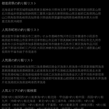
都道府県の釣り船リスト
北海道
岩手県
宮城県
福島県
東京都
神奈川県
埼玉県
千葉県
茨城県
新潟県
富山県
石川県
福井県
愛知県
静岡県
三重県
大阪府
兵庫県
和歌山県
京都府
広島県
岡山県
山口県
鳥取県
島根県
高知県
香川県
徳島県
愛媛県
福岡県
長崎県
熊本県
大分県
鹿児島県
沖縄県
人気市町村の釣り船リスト
横須賀市
宗像市
横浜市
三浦市
いすみ市
鹿嶋市
鴨川市
日立市
勝浦市
小田原市
南房総市
和歌山市
富津市
沼津市
館山市
足柄下郡真鶴町
伊東市
明石市
北九州市
糸島市
小浜市
福岡市
知多郡南知多町
旭市
鎌倉市
広島市
江東区
熱海市
品川区
足柄下郡湯河原町
江戸川区
大田区
神栖市
賀茂郡南伊豆町
山武市
三浦郡葉山町
長岡市
平塚市
銚子市
境港市
人気港の釣り船リスト
神湊港
大原港
鐘崎漁港
間口漁港
鹿嶋旧港
金沢漁港
久慈漁港
小田原新港
飯岡漁港
真鶴港
腰越漁港
鹿嶋新港
上総湊港
加太港
手石港
岐志漁港
佐島港
明石港
走水港
宇佐美港
松輪江奈漁港
福浦港
寺泊港
乙浜漁港
金田漁港
金沢八景平潟
長井新宿港
片貝旧港
市堀川沿い
平潟港
外川漁港
那珂湊港
葉山鐙摺港
大洗港
太海漁港
大井漁港
片名漁港
姪浜漁港
波崎港
西津漁港
人気エリアの釣り船検索
関東×釣り船
関西×釣り船
東海×釣り船
北陸・甲信越×釣り船
中国・四国×釣り船
九州・沖縄×釣り船
北海道・東北×釣り船
三浦半島（神奈川県）×釣り船
相模湾（神奈川県）×釣り船
外房（千葉県）×釣り船
東京湾（神奈川県）×釣り船
駿河湾・遠州灘（静岡県）×釣り船
伊豆半島（静岡県）×釣り船