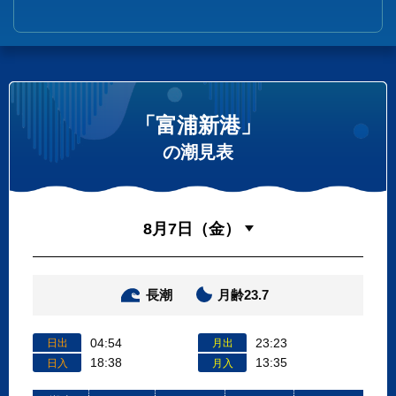
「富浦新港」
の潮見表
長潮
月齢23.7
04:54
23:23
日出
月出
18:38
13:35
日入
月入