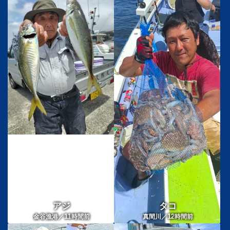
アジ
タコ
11
12
金谷漁港／
時間前
真間川／
時間前