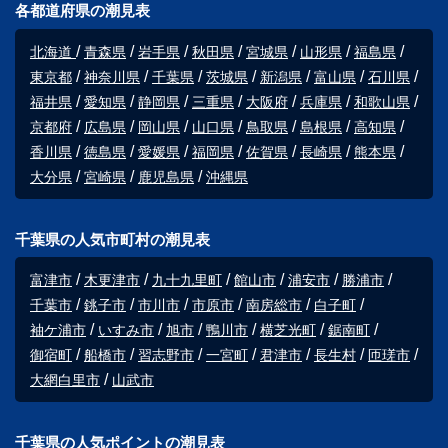
各都道府県の潮見表
北海道
青森県
岩手県
秋田県
宮城県
山形県
福島県
東京都
神奈川県
千葉県
茨城県
新潟県
富山県
石川県
福井県
愛知県
静岡県
三重県
大阪府
兵庫県
和歌山県
京都府
広島県
岡山県
山口県
鳥取県
島根県
高知県
香川県
徳島県
愛媛県
福岡県
佐賀県
長崎県
熊本県
大分県
宮崎県
鹿児島県
沖縄県
千葉県の人気市町村の潮見表
富津市
木更津市
九十九里町
館山市
浦安市
勝浦市
千葉市
銚子市
市川市
市原市
南房総市
白子町
袖ケ浦市
いすみ市
旭市
鴨川市
横芝光町
鋸南町
御宿町
船橋市
習志野市
一宮町
君津市
長生村
匝瑳市
大網白里市
山武市
千葉県の人気ポイントの潮見表