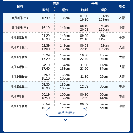
+
満潮
干潮
日時
潮名
−
時刻
潮位
時刻
潮位
07:00
51cm
8月8日(土)
15:49
133cm
若潮
19:19
128cm
08:19
40cm
8月9日(日)
16:19
144cm
中潮
20:59
123cm
01:29
142cm
09:09
30cm
8月10日(月)
中潮
16:39
152cm
21:40
115cm
02:39
149cm
09:59
22cm
8月11日(火)
大潮
17:00
158cm
22:19
105cm
03:29
157cm
10:30
18cm
8月12日(水)
大潮
17:29
161cm
22:49
94cm
04:19
164cm
11:00
17cm
8月13日(木)
大潮
17:49
163cm
23:20
84cm
04:59
168cm
8月14日(金)
11:39
22cm
大潮
18:10
163cm
05:39
169cm
8月15日(土)
12:09
30cm
中潮
18:30
163cm
06:19
166cm
00:20
65cm
8月16日(日)
中潮
18:59
162cm
12:39
41cm
06:59
159cm
00:59
59cm
8月17日(月)
中潮
19:19
160cm
13:00
55cm
続きを表示