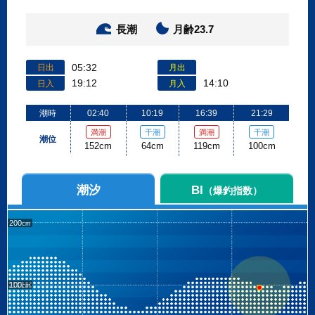
長潮
月齢23.7
05:32
日出
月出
19:12
14:10
日入
月入
潮時
02:40
10:19
16:39
21:29
満潮
干潮
満潮
干潮
潮位
152cm
64cm
119cm
100cm
潮汐
BI
（爆釣指数）
200
100