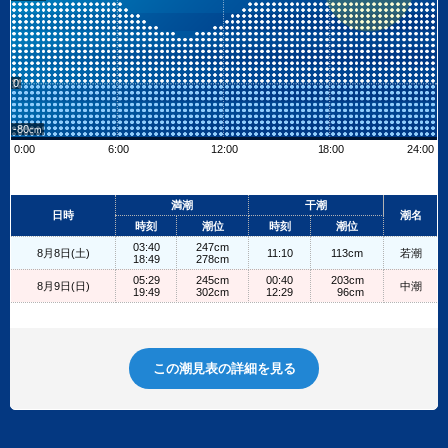
0
-80
0:00
6:00
12:00
18:00
24:00
Leaflet
| ©
OpenStreetMap contributors
+
満潮
干潮
日時
潮名
−
時刻
潮位
時刻
潮位
03:40
247cm
8月8日(土)
11:10
113cm
若潮
18:49
278cm
05:29
245cm
00:40
203cm
8月9日(日)
中潮
19:49
302cm
12:29
96cm
この潮見表の詳細を見る