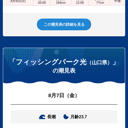
8月9日(日)
中潮
20:00
194cm
12:59
77cm
この潮見表の詳細を見る
「フィッシングパーク光
」
（山口県）
の潮見表
8月7日（金）
長潮
月齢23.7