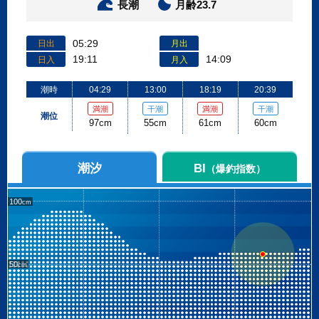
長潮
月齢23.7
05:29
日出
月出
19:11
14:09
日入
月入
潮時
04:29
13:00
18:19
20:39
満潮
干潮
満潮
干潮
潮位
97cm
55cm
61cm
60cm
潮汐
BI
（爆釣指数）
100
50