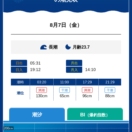
8月7日（金）
長潮
月齢23.7
05:31
日出
月出
19:12
14:10
日入
月入
潮時
03:20
11:00
17:29
21:29
満潮
干潮
満潮
干潮
潮位
130cm
65cm
96cm
88cm
潮汐
BI
（爆釣指数）
200