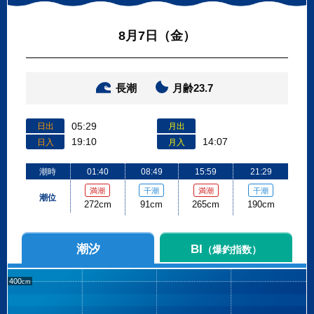
8月7日（金）
長潮
月齢23.7
05:29
日出
月出
19:10
14:07
日入
月入
潮時
01:40
08:49
15:59
21:29
満潮
干潮
満潮
干潮
潮位
272cm
91cm
265cm
190cm
潮汐
BI
（爆釣指数）
400