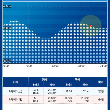
400
200
0
-80
0:00
6:00
12:00
18:00
24:00
Leaflet
| ©
OpenStreetMap contributors
+
満潮
干潮
日時
潮名
−
時刻
潮位
時刻
潮位
03:49
261cm
8月8日(土)
11:09
102cm
若潮
18:39
281cm
05:19
258cm
00:20
204cm
8月9日(日)
中潮
19:40
304cm
12:20
87cm