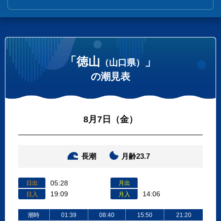
「徳山
」
（山口県）
の潮見表
8月7日（金）
長潮
月齢23.7
05:28
日出
月出
19:09
14:06
日入
月入
潮時
01:39
08:40
15:50
21:20