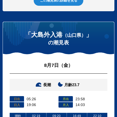
この潮見表の詳細を見る
「大島外入港
」
（山口県）
の潮見表
8月7日（金）
長潮
月齢23.7
05:26
23:58
日出
月出
19:06
14:03
日入
月入
潮時
02:19
09:20
16:49
22:10