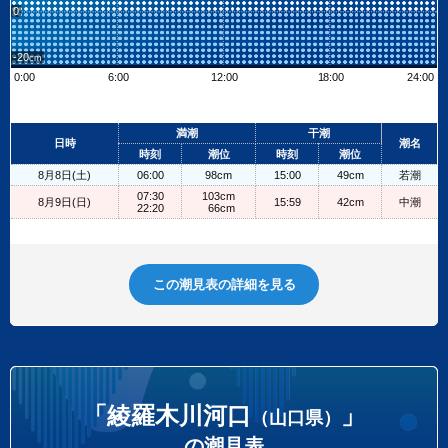
0
-20
0:00
6:00
12:00
18:00
24:00
Leaflet
| ©
OpenStreetMap contributors
+
満潮
干潮
日時
潮名
−
時刻
潮位
時刻
潮位
8月8日(土)
06:00
98cm
15:00
49cm
若潮
07:30
103cm
8月9日(日)
15:59
42cm
中潮
22:20
66cm
この潮見表の詳細を見る
「綾羅木川河口
」
（山口県）
の潮見表