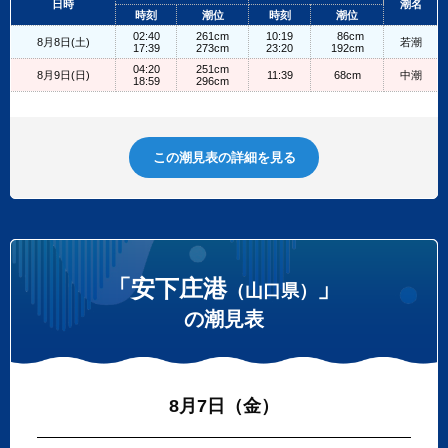
日時
潮名
−
時刻
潮位
時刻
潮位
02:40
261cm
10:19
86cm
8月8日(土)
若潮
17:39
273cm
23:20
192cm
04:20
251cm
8月9日(日)
11:39
68cm
中潮
18:59
296cm
この潮見表の詳細を見る
「安下庄港
」
（山口県）
の潮見表
8月7日（金）