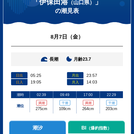
「伊保田港
」
（山口県）
の潮見表
8月7日（金）
長潮
月齢23.7
05:25
23:57
日出
月出
19:05
14:03
日入
月入
潮時
02:39
09:49
17:00
22:29
満潮
干潮
満潮
干潮
潮位
275cm
109cm
264cm
203cm
潮汐
BI
（爆釣指数）