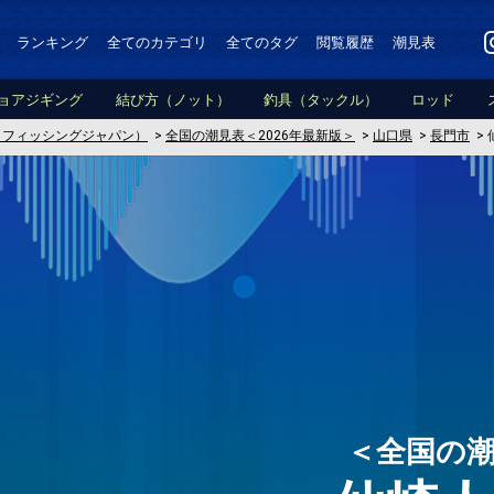
ランキング
全てのカテゴリ
全てのタグ
閲覧履歴
潮見表
ョアジギング
結び方（ノット）
釣具（タックル）
ロッド
PAN（フィッシングジャパン）
>
全国の潮見表＜2026年最新版＞
>
山口県
>
長門市
>
＜全国の