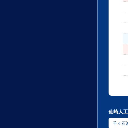
仙崎人工
千々石