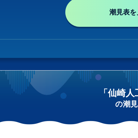
潮見表を
「仙崎人
の潮見