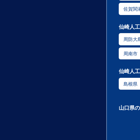
佐賀関
仙崎人工
周防大
周南市
仙崎人工
島根県
山口県の