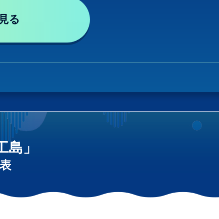
見る
工島」
表