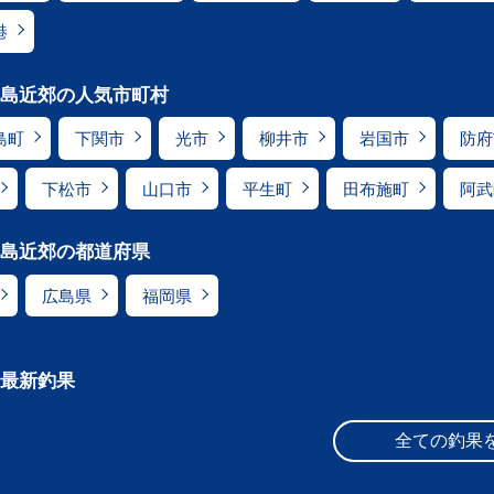
港
島近郊の人気市町村
島町
下関市
光市
柳井市
岩国市
防府
下松市
山口市
平生町
田布施町
阿武
島近郊の都道府県
広島県
福岡県
最新釣果
全ての釣果