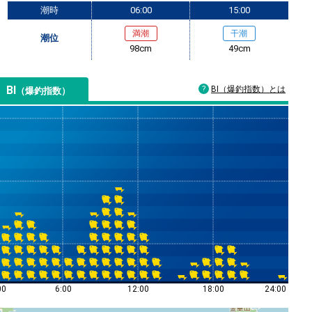
潮時
06:00
15:00
満潮
干潮
潮位
98cm
49cm
BI
BI（爆釣指数）とは
（爆釣指数）
00
6:00
12:00
18:00
24:00