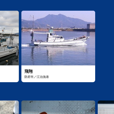
飛翔
防府市／江泊漁港