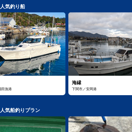
人気釣り船
海縁
涌田漁港
下関市／安岡港
人気船釣りプラン