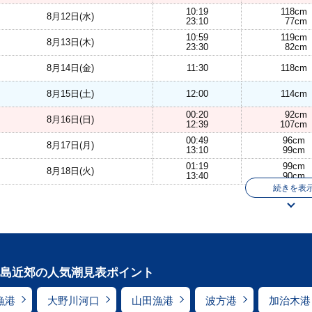
10:19
118cm
8月12日(水)
23:10
77cm
10:59
119cm
8月13日(木)
23:30
82cm
8月14日(金)
11:30
118cm
8月15日(土)
12:00
114cm
00:20
92cm
8月16日(日)
12:39
107cm
00:49
96cm
8月17日(月)
13:10
99cm
01:19
99cm
8月18日(火)
13:40
90cm
続きを表
島近郊の人気潮見表ポイント
漁港
大野川河口
山田漁港
波方港
加治木港