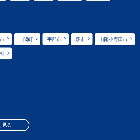
市
上関町
宇部市
萩市
山陽小野田市
町
を見る