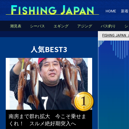
HOME
新着
潮見表
シーバス
エギング
アジング
バス釣り
シ
FISHING JA
人気BEST3
南房まで群れ拡大 今こそ乗せま
くれ！ スルメ絶好期突入へ