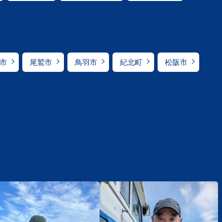
市
尾鷲市
鳥羽市
紀北町
松阪市