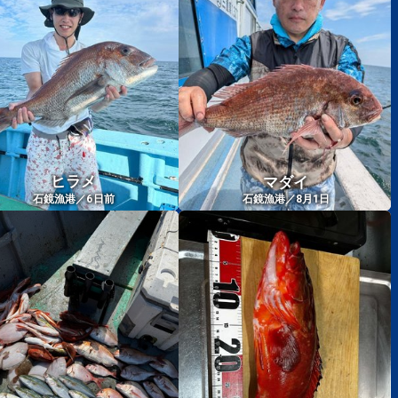
ヒラメ
マダイ
6
石鏡漁港／
日前
石鏡漁港／8月1日