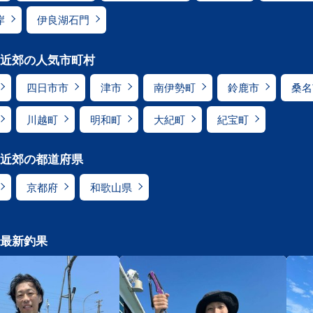
岸
伊良湖石門
近郊の人気市町村
四日市市
津市
南伊勢町
鈴鹿市
桑名
川越町
明和町
大紀町
紀宝町
近郊の都道府県
京都府
和歌山県
最新釣果