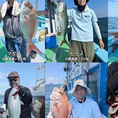
マダイ
ヒラメ
4
5
石鏡漁港／
日前
石鏡漁港／
日前