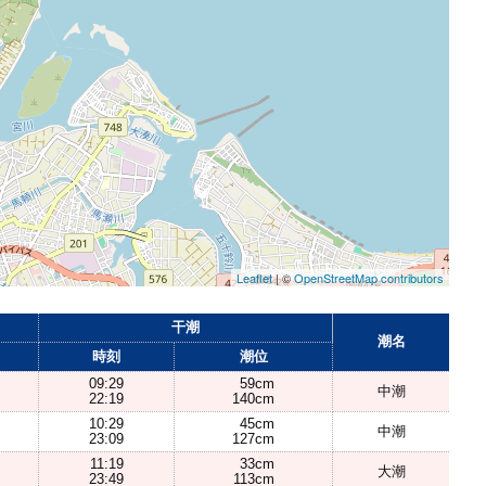
Leaflet
| ©
OpenStreetMap contributors
干潮
潮名
時刻
潮位
09:29
59cm
中潮
22:19
140cm
10:29
45cm
中潮
23:09
127cm
11:19
33cm
大潮
23:49
113cm