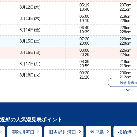
05:19
207cm
8月12日(水)
18:40
221cm
06:00
219cm
8月13日(木)
19:10
226cm
06:40
226cm
8月14日(金)
19:39
228cm
07:20
229cm
8月15日(土)
20:00
228cm
08:00
226cm
8月16日(日)
20:29
224cm
08:39
218cm
8月17日(月)
20:59
219cm
09:20
206cm
8月18日(火)
21:20
212cm
続きを表
近郊の人気潮見表ポイント
夷隅川河口
旧吉野川河口
笠戸島
松輪港