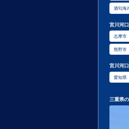
酒匂海
宮川河口
志摩市
熊野市
宮川河口
愛知県
三重県の