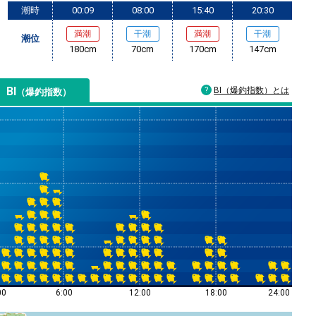
潮時
00:09
08:00
15:40
20:30
満潮
干潮
満潮
干潮
潮位
180cm
70cm
170cm
147cm
BI
BI（爆釣指数）とは
（爆釣指数）
00
6:00
12:00
18:00
24:00