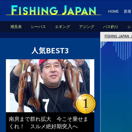
HOME
新着
潮見表
シーバス
エギング
アジング
バス釣り
シ
FISHING JA
人気BEST3
南房まで群れ拡大 今こそ乗せま
くれ！ スルメ絶好期突入へ