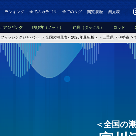
ランキング
全てのカテゴリ
全てのタグ
閲覧履歴
潮見表
ョアジギング
結び方（ノット）
釣具（タックル）
ロッド
PAN（フィッシングジャパン）
>
全国の潮見表＜2026年最新版＞
>
三重県
>
伊勢市
>
＜全国の