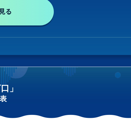
見る
河口」
表