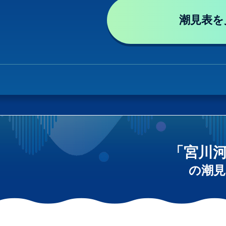
潮見表を
「宮川
の潮見