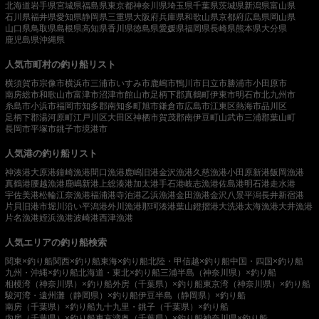
北海道
岩手県
宮城県
福島県
東京都
神奈川県
埼玉県
千葉県
茨城県
新潟県
富山県
石川県
福井県
愛知県
静岡県
三重県
大阪府
兵庫県
和歌山県
京都府
広島県
岡山県
山口県
鳥取県
島根県
高知県
香川県
徳島県
愛媛県
福岡県
長崎県
熊本県
大分県
鹿児島県
沖縄県
人気市町村の釣り船リスト
横須賀市
宗像市
横浜市
三浦市
いすみ市
鹿嶋市
鴨川市
日立市
勝浦市
小田原市
南房総市
和歌山市
富津市
沼津市
館山市
足柄下郡真鶴町
伊東市
明石市
北九州市
糸島市
小浜市
福岡市
知多郡南知多町
旭市
鎌倉市
広島市
江東区
熱海市
品川区
足柄下郡湯河原町
江戸川区
大田区
神栖市
賀茂郡南伊豆町
山武市
三浦郡葉山町
長岡市
平塚市
銚子市
境港市
人気港の釣り船リスト
神湊港
大原港
鐘崎漁港
間口漁港
鹿嶋旧港
金沢漁港
久慈漁港
小田原新港
飯岡漁港
真鶴港
腰越漁港
鹿嶋新港
上総湊港
加太港
手石港
岐志漁港
佐島港
明石港
走水港
宇佐美港
松輪江奈漁港
福浦港
寺泊港
乙浜漁港
金田漁港
金沢八景平潟
長井新宿港
片貝旧港
市堀川沿い
平潟港
外川漁港
那珂湊港
葉山鐙摺港
大洗港
太海漁港
大井漁港
片名漁港
姪浜漁港
波崎港
西津漁港
人気エリアの釣り船検索
関東×釣り船
関西×釣り船
東海×釣り船
北陸・甲信越×釣り船
中国・四国×釣り船
九州・沖縄×釣り船
北海道・東北×釣り船
三浦半島（神奈川県）×釣り船
相模湾（神奈川県）×釣り船
外房（千葉県）×釣り船
東京湾（神奈川県）×釣り船
駿河湾・遠州灘（静岡県）×釣り船
伊豆半島（静岡県）×釣り船
南房（千葉県）×釣り船
九十九里・銚子（千葉県）×釣り船
内房（千葉県）×釣り船
東京湾奥（千葉県）×釣り船
神奈川県×釣り船