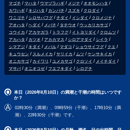
マゴチ
マハタ
ウマヅラハギ
メジナ
オオモンハタ
カワハギ
キジハタ
カンパチ
スズキ
クロダイ
ワニゴチ
シロサバフグ
チダイ
イシダイ
クロメジナ
アオハタ
ヘダイ
メバチ
タチウオ
ウッカリカサゴ
コウイカ
アカヤガラ
トラフグ
イトヨリダイ
クロムツ
アカハタ
カツオ
アカカマス
シロアマダイ
シイラ
シマアジ
キダイ
メバル
マダコ
ショウサイフグ
クエ
キュウセン
スルメイカ
ヤリイカ
ムツ
ケンサキイカ
オニカサゴ
カイワリ
ユメカサゴ
クロソイ
メイチダイ
マサバ
オニオコゼ
フエフキダイ
シログチ
本日（2026年8月10日）の満潮と干潮の時間はいつです
か？
02時30分（満潮）、09時59分（干潮）、17時10分（満
潮）、22時30分（干潮）です。
本日（2026年8月10日）の月齢、潮名、日の出時間、日