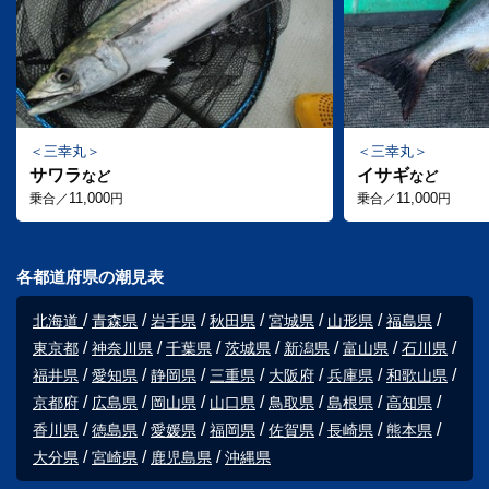
三幸丸
三幸丸
サワラ
イサギ
など
など
11,000
11,000
乗合／
円
乗合／
円
各都道府県の潮見表
北海道
青森県
岩手県
秋田県
宮城県
山形県
福島県
東京都
神奈川県
千葉県
茨城県
新潟県
富山県
石川県
福井県
愛知県
静岡県
三重県
大阪府
兵庫県
和歌山県
京都府
広島県
岡山県
山口県
鳥取県
島根県
高知県
香川県
徳島県
愛媛県
福岡県
佐賀県
長崎県
熊本県
大分県
宮崎県
鹿児島県
沖縄県