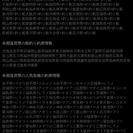
千葉県×釣り船
静岡県×釣り船
福岡県×釣り船
茨城県×釣り船
東京都×釣り船
和歌山県×釣り船
福井県×釣り船
兵庫県×釣り船
愛知県×釣り船
広島県×釣り船
新潟県×釣り船
大阪府×釣り船
沖縄県×釣り船
京都府×釣り船
宮城県×釣り船
三重県×釣り船
鳥取県×釣り船
北海道 ×釣り船
山口県×釣り船
埼玉県×釣り船
岡山県×釣り船
愛媛県×釣り船
高知県×釣り船
熊本県×釣り船
徳島県×釣り船
鹿児島県×釣り船
長崎県×釣り船
富山県×釣り船
岩手県×釣り船
福島県×釣り船
島根県×釣り船
香川県×釣り船
大分県×釣り船
石川県×釣り船
各都道府県の船釣り釣果情報
北海道
岩手県
宮城県
山形県
福島県
東京都
神奈川県
埼玉県
千葉県
茨城県
新潟県
富山県
石川県
福井県
愛知県
静岡県
三重県
大阪府
兵庫県
和歌山県
京都府
広島県
岡山県
山口県
鳥取県
島根県
高知県
香川県
徳島県
愛媛県
福岡県
佐賀県
長崎県
熊本県
大分県
鹿児島県
沖縄県
各都道府県の人気魚種の釣果情報
岩手県×マダラ
岩手県×スルメイカ
岩手県×ケンサキイカ
宮城県×ヒラメ
宮城県×マアジ
宮城県×アイナメ
山形県×マアジ
山形県×マダイ
山形県×キジハタ
福島県×マダイ
福島県×ヒラメ
福島県×チダイ
茨城県×マダイ
茨城県×ブリ
茨城県×ヒラメ
埼玉県×サワラ
埼玉県×タチウオ
埼玉県×ホウボウ
千葉県×マダイ
千葉県×ヒラメ
千葉県×イサキ
東京都×マアジ
東京都×タチウオ
東京都×シロギス
神奈川県×マアジ
神奈川県×マダイ
神奈川県×ブリ
新潟県×マダイ
新潟県×ブリ
新潟県×マアジ
富山県×アオリイカ
富山県×ブリ
富山県×マダイ
石川県×ブリ
石川県×キジハタ
石川県×マダイ
福井県×ケンサキイカ
福井県×マダイ
福井県×アオリイカ
静岡県×マダイ
静岡県×イサキ
静岡県×マアジ
愛知県×ブリ
愛知県×マダイ
愛知県×タチウオ
三重県×ブリ
三重県×マダイ
三重県×ヒラメ
京都府×ケンサキイカ
京都府×ブリ
京都府×マダイ
大阪府×マダイ
大阪府×サワラ