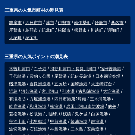
三重県の人気市町村の潮見表
志摩市
四日市市
津市
伊勢市
南伊勢町
鈴鹿市
桑名市
尾鷲市
鳥羽市
紀北町
松阪市
熊野市
川越町
明和町
大紀町
紀宝町
三重県の人気ポイントの潮見表
木曽川河口
白子港
揖斐川河口・長良川河口
宿田曽漁港
千代崎港
霞釣り公園
尾鷲港
紀伊長島港
日本鋼管突堤
磯津漁港
香良洲漁港
五ヵ所
国崎漁港
大王崎灯台
浜島
河芸漁港
宮川河口
引本港
古和浦漁港
大淀漁港
有滝堤防
方座浦漁港
四日市港第2埠頭
三木浦漁港
鈴鹿漁港
和具漁港
楠漁港
岩田川河口南防波堤
的矢
若松漁港
松阪港
川越釣り桟橋
鬼ケ城
白塚漁港
宇治山田
七里御浜
甲賀漁港
贄浦漁港
錦漁港
波切漁港
石鏡漁港
神島漁港
二木島
安乗漁港