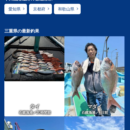
愛知県
京都府
和歌山県
三重県の最新釣果
タイ
マダイ
20
6
石鏡漁港／
時間前
石鏡漁港／
日前