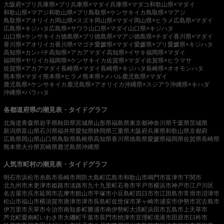
大阪府×ブリ
兵庫県×ブリ
兵庫県×マダイ
兵庫県×マダコ
和歌山県×マダイ
和歌山県×マアジ
和歌山県×ブリ
鳥取県×ケンサキイカ
鳥取県×マアジ
鳥取県×アオリイカ
岡山県×スズキ
岡山県×マダイ
岡山県×ヒラメ
広島県×マダイ
広島県×キジハタ
広島県×サワラ
山口県×マダイ
山口県×キジハタ
山口県×ケンサキイカ
徳島県×ブリ
徳島県×マアジ
徳島県×チダイ
香川県×マダイ
香川県×アオリイカ
香川県×マゴチ
愛媛県×マダイ
愛媛県×ブリ
愛媛県×キジハタ
高知県×カンパチ
高知県×アカアマダイ
高知県×イサキ
福岡県×マダイ
福岡県×ヤリイカ
福岡県×ケンサキイカ
佐賀県×マダイ
佐賀県×ヒラマサ
佐賀県×アカアマダイ
長崎県×マダイ
長崎県×キジハタ
長崎県×オオモンハタ
熊本県×マダイ
熊本県×ヒラメ
熊本県×メバル
鹿児島県×マダイ
鹿児島県×ケンサキイカ
鹿児島県×アオリイカ
沖縄県×スジアラ
沖縄県×キハダ
沖縄県×バラハタ
各都道府県の潮見表・タイドグラフ
北海道
青森県
岩手県
秋田県
宮城県
山形県
福島県
東京都
神奈川県
千葉県
茨城県
新潟県
富山県
石川県
福井県
愛知県
静岡県
三重県
大阪府
兵庫県
和歌山県
京都府
広島県
岡山県
山口県
鳥取県
島根県
高知県
香川県
徳島県
愛媛県
福岡県
佐賀県
長崎県
熊本県
大分県
宮崎県
鹿児島県
沖縄県
人気市町村の潮見表・タイドグラフ
明石市
浜松市
糸島市
長崎市
周防大島町
広島市
和歌山市
鳴門市
富津市
下関市
北九州市
木更津市
姫路市
淡路市
九十九里町
石巻市
平戸市
横浜市
神戸市
江戸川区
名古屋市
呉市
延岡市
志摩市
館山市
平塚市
小豆島町
四日市市
江田島市
常滑市
沼津市
松山市
福山市
横須賀市
唐津市
津市
長島町
佐世保市
茅ヶ崎市
浦安市
伊勢市
宮古島市
伊万里市
天草市
今治市
南知多町
勝浦市
南伊勢町
大洗町
浜田市
五島市
上天草市
芦北町
愛南町
いわき市
大磯町
千葉市
長門市
焼津市
亘理町
境港市
田原市
臼杵市