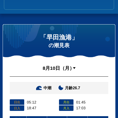
「早田漁港」
の潮見表
中潮
月齢26.7
05:12
01:45
日出
月出
18:47
17:03
日入
月入