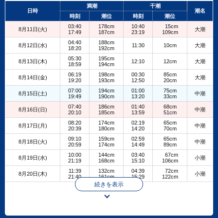
+
満潮
干潮
日時
潮名
−
時刻
潮位
時刻
潮位
03:40
178cm
10:40
15cm
8月11日(火)
大潮
17:49
187cm
23:19
109cm
04:40
188cm
8月12日(水)
11:30
10cm
大潮
18:20
192cm
05:30
195cm
8月13日(木)
12:10
12cm
大潮
18:59
194cm
06:19
198cm
00:30
85cm
8月14日(金)
大潮
19:20
193cm
12:50
20cm
07:00
194cm
01:00
75cm
8月15日(土)
中潮
19:49
190cm
13:20
33cm
07:40
186cm
01:40
68cm
8月16日(日)
中潮
20:10
185cm
13:59
51cm
08:20
174cm
02:19
65cm
8月17日(月)
中潮
20:39
180cm
14:20
70cm
09:10
159cm
02:59
65cm
8月18日(火)
中潮
20:59
174cm
14:49
89cm
10:00
144cm
03:40
67cm
8月19日(水)
小潮
21:19
168cm
15:10
106cm
11:39
132cm
04:39
72cm
8月20日(木)
小潮
21:40
161cm
15:29
122cm
続きを表示