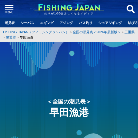
釣りが100倍楽しくなるメディア
潮見表
シーバス
エギング
アジング
バス釣り
ショアジギング
結び方
FISHING JAPAN（フィッシングジャパン）
全国の潮見表＜2026年最新版＞
三重県
尾鷲市
早田漁港
＜全国の潮見表＞
早田漁港