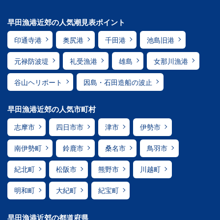
早田漁港近郊の人気潮見表ポイント
印通寺港
奥尻港
千田港
池島旧港
元禄防波堤
礼受漁港
雄島
女那川漁港
谷山ヘリポート
因島・石田造船の波止
早田漁港近郊の人気市町村
志摩市
四日市市
津市
伊勢市
南伊勢町
鈴鹿市
桑名市
鳥羽市
紀北町
松阪市
熊野市
川越町
明和町
大紀町
紀宝町
早田漁港近郊の都道府県