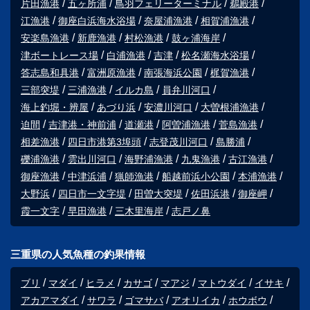
片田漁港
五ヶ所浦
鳥羽フェリーターミナル
鵜殿港
江漁港
御座白浜海水浴場
奈屋浦漁港
相賀浦漁港
安楽島漁港
新鹿漁港
村松漁港
鼓ヶ浦海岸
津ボートレース場
白浦漁港
吉津
松名瀬海水浴場
答志島和具港
富洲原漁港
南張海浜公園
梶賀漁港
三部突堤
三浦漁港
イルカ島
員弁川河口
海上釣堀・辨屋
あづり浜
安濃川河口
大曽根浦漁港
迫間
吉津港・神前浦
道瀬港
阿曽浦漁港
菅島漁港
相差漁港
四日市港第3埠頭
志登茂川河口
島勝浦
礫浦漁港
雲出川河口
海野浦漁港
九鬼漁港
古江漁港
御座漁港
中津浜浦
猟師漁港
船越前浜小公園
本浦漁港
大野浜
四日市一文字堤
田曽大突堤
佐田浜港
御座岬
霞一文字
早田漁港
三木里海岸
志戸ノ鼻
三重県の人気魚種の釣果情報
ブリ
マダイ
ヒラメ
カサゴ
マアジ
マトウダイ
イサキ
アカアマダイ
サワラ
ゴマサバ
アオリイカ
ホウボウ