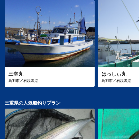
三幸丸
はっしぃ丸
鳥羽市／石鏡漁港
鳥羽市／石鏡漁港
三重県の人気船釣りプラン