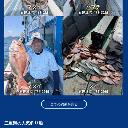
マダイ
ハマチ
石鏡漁港／8月1日
石鏡漁港／7月31日
マダイ
タイ
石鏡漁港／7月29日
石鏡漁港／7月29日
全ての釣果を見る
三重県の人気釣り船