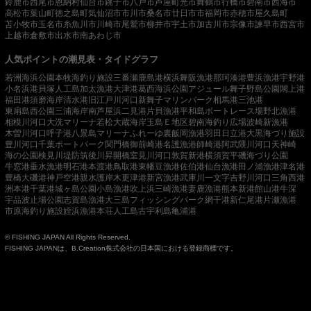
鈴鹿市
西尾市
恩納村
仙台市
銚子市
八戸市
芦屋町
光市
舞鶴市
行橋市
碧南市
西海市
高松市
葉山町
徳之島町
気仙沼市
市川市
桑名市
廿日市市
福岡市
赤穂市
屋久島町
苫小牧市
玉名市
糸魚川市
川崎市
尾鷲市
柳井市
宇土市
加古川市
宗像市
諫早市
西宮市
上越市
倉敷市
出水市
南あわじ市
人気ポイントの潮見表・タイドグラフ
若洲海浜公園
本牧海釣り施設
三番瀬
鹿島港
横浜
舞阪漁港
那珂湊港
豊浜漁港
宇野港
小名浜港
貝塚人工島
加太漁港
大津港
葛西海浜公園
アジュール舞子
野島公園
閖上港
福田港
須磨海岸
清水港
旧江戸川河口
新舞子マリンパーク
相馬港
三池港
東扇島西公園
三浦海岸
南芦屋浜
二見港
片貝漁港
平和島ボートレース場
野北漁港
相模川河口
大洗マリーナ
若松
大蔵海岸
玉島Ｅ地区
碧南海釣り広場
波崎新漁港
木曽川河口
呼子港
八景島マリーナ
ふれーゆ裏
飯岡漁港
羽田
日立港
大黒海づり施設
豊川河口
千葉ポートパーク
関門橋
御前崎港
名護漁港
師崎港
阿武隈川河口
天神崎
海の公園
検見川堤防
筑後川昇開橋
室見川河口
敦賀新港
横須賀
平磯海づり公園
牛窓港
垂水漁港
明石港
本渡港
鳥取港
東幡豆漁港
佐伯港
仙台漁港
田ノ浦漁港
津名港
豊橋
大磯港
神戸空港親水護岸
木更津港
新宮漁港
武庫川一文字
吉野川河口
三角西港
洲本港
千葉港
城ヶ島公園
小島漁港
吹上浜
三崎漁港
妻鹿漁港
熊本新港
館山港
牛深
宇品波止場公園
志賀島漁港
大三島フィッシングパーク
網干港
新仁尾港
片瀬漁港
市原海釣り施設
姪浜漁港
本荘人工島
古宇利島
亀浦港
© FISHING JAPAN All Rights Reserved.
FISHING JAPANは、B.Creation株式会社の日本国における登録商標です。