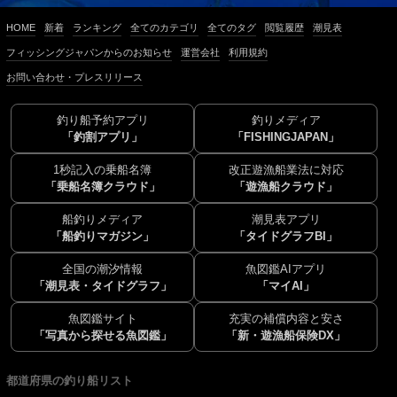
HOME
新着
ランキング
全てのカテゴリ
全てのタグ
閲覧履歴
潮見表
フィッシングジャパンからのお知らせ
運営会社
利用規約
お問い合わせ・プレスリリース
釣り船予約アプリ
釣りメディア
「釣割アプリ」
「FISHINGJAPAN」
1秒記入の乗船名簿
改正遊漁船業法に対応
「乗船名簿クラウド」
「遊漁船クラウド」
船釣りメディア
潮見表アプリ
「船釣りマガジン」
「タイドグラフBI」
全国の潮汐情報
魚図鑑AIアプリ
「潮見表・タイドグラフ」
「マイAI」
魚図鑑サイト
充実の補償内容と安さ
「写真から探せる魚図鑑」
「新・遊漁船保険DX」
都道府県の釣り船リスト