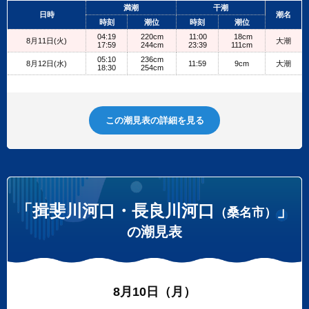
+
満潮
干潮
日時
潮名
−
時刻
潮位
時刻
潮位
04:19
220cm
11:00
18cm
8月11日(火)
大潮
17:59
244cm
23:39
111cm
05:10
236cm
8月12日(水)
11:59
9cm
大潮
18:30
254cm
この潮見表の詳細を見る
「揖斐川河口・長良川河口
」
（桑名市）
の潮見表
8月10日（月）