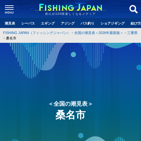
釣りが100倍楽しくなるメディア
潮見表
シーバス
エギング
アジング
バス釣り
ショアジギング
結び方
FISHING JAPAN（フィッシングジャパン）
全国の潮見表＜2026年最新版＞
三重県
桑名市
＜全国の潮見表＞
桑名市