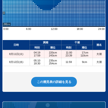
0
-80
0:00
6:00
12:00
18:00
24:00
Leaflet
| ©
OpenStreetMap contributors
+
満潮
干潮
日時
潮名
−
時刻
潮位
時刻
潮位
04:19
220cm
11:00
17cm
8月11日(火)
大潮
17:59
243cm
23:39
110cm
05:10
235cm
8月12日(水)
11:59
9cm
大潮
18:30
254cm
この潮見表の詳細を見る