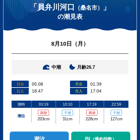
「員弁川河口
」
（桑名市）
の潮見表
8月10日（月）
中潮
月齢26.7
05:08
01:39
日出
月出
18:47
17:04
日入
月入
潮時
03:19
10:10
17:19
22:59
満潮
干潮
満潮
干潮
潮位
203cm
31cm
228cm
127cm
潮汐
BI
（爆釣指数）