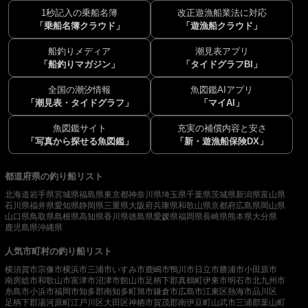
1秒記入の乗船名簿
改正遊漁船業法に対応
「乗船名簿クラウド」
「遊漁船クラウド」
船釣りメディア
潮見表アプリ
「船釣りマガジン」
「タイドグラフBI」
全国の潮汐情報
魚図鑑AIアプリ
「潮見表・タイドグラフ」
「マイAI」
魚図鑑サイト
充実の補償内容と安さ
「写真から探せる魚図鑑」
「新・遊漁船保険DX」
都道府県の釣り船リスト
北海道
岩手県
宮城県
福島県
東京都
神奈川県
埼玉県
千葉県
茨城県
新潟県
富山県
石川県
福井県
愛知県
静岡県
三重県
大阪府
兵庫県
和歌山県
京都府
広島県
岡山県
山口県
鳥取県
島根県
高知県
香川県
徳島県
愛媛県
福岡県
長崎県
熊本県
大分県
鹿児島県
沖縄県
人気市町村の釣り船リスト
横須賀市
宗像市
横浜市
三浦市
いすみ市
鹿嶋市
鴨川市
日立市
勝浦市
小田原市
南房総市
和歌山市
富津市
沼津市
館山市
足柄下郡真鶴町
伊東市
明石市
北九州市
糸島市
小浜市
福岡市
知多郡南知多町
旭市
鎌倉市
広島市
江東区
熱海市
品川区
足柄下郡湯河原町
江戸川区
大田区
神栖市
賀茂郡南伊豆町
山武市
三浦郡葉山町