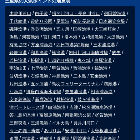
三重県の人気ポイントの潮見表
木曽川河口
白子港
揖斐川河口・長良川河口
宿田曽漁港
千代崎港
霞釣り公園
尾鷲港
紀伊長島港
日本鋼管突堤
磯津漁港
香良洲漁港
五ヵ所
国崎漁港
大王崎灯台
浜島
河芸漁港
宮川河口
引本港
古和浦漁港
大淀漁港
有滝堤防
方座浦漁港
四日市港第2埠頭
三木浦漁港
鈴鹿漁港
和具漁港
楠漁港
岩田川河口南防波堤
的矢
若松漁港
松阪港
川越釣り桟橋
鬼ケ城
白塚漁港
宇治山田
七里御浜
甲賀漁港
贄浦漁港
錦漁港
波切漁港
石鏡漁港
神島漁港
二木島
安乗漁港
片田漁港
五ヶ所浦
鳥羽フェリーターミナル
鵜殿港
江漁港
御座白浜海水浴場
奈屋浦漁港
相賀浦漁港
安楽島漁港
新鹿漁港
村松漁港
鼓ヶ浦海岸
津ボートレース場
白浦漁港
吉津
松名瀬海水浴場
答志島和具港
富洲原漁港
南張海浜公園
梶賀漁港
三部突堤
三浦漁港
イルカ島
員弁川河口
海上釣堀・辨屋
あづり浜
安濃川河口
大曽根浦漁港
迫間
吉津港・神前浦
道瀬港
阿曽浦漁港
菅島漁港