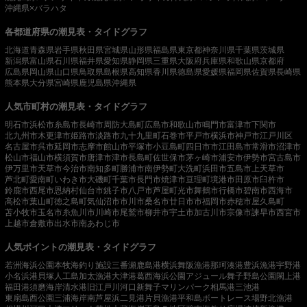
沖縄県×バラハタ
各都道府県の潮見表・タイドグラフ
北海道
青森県
岩手県
秋田県
宮城県
山形県
福島県
東京都
神奈川県
千葉県
茨城県
新潟県
富山県
石川県
福井県
愛知県
静岡県
三重県
大阪府
兵庫県
和歌山県
京都府
広島県
岡山県
山口県
鳥取県
島根県
高知県
香川県
徳島県
愛媛県
福岡県
佐賀県
長崎県
熊本県
大分県
宮崎県
鹿児島県
沖縄県
人気市町村の潮見表・タイドグラフ
明石市
浜松市
糸島市
長崎市
周防大島町
広島市
和歌山市
鳴門市
富津市
下関市
北九州市
木更津市
姫路市
淡路市
九十九里町
石巻市
平戸市
横浜市
神戸市
江戸川区
名古屋市
呉市
延岡市
志摩市
館山市
平塚市
小豆島町
四日市市
江田島市
常滑市
沼津市
松山市
福山市
横須賀市
唐津市
津市
長島町
佐世保市
茅ヶ崎市
浦安市
伊勢市
宮古島市
伊万里市
天草市
今治市
南知多町
勝浦市
南伊勢町
大洗町
浜田市
五島市
上天草市
芦北町
愛南町
いわき市
大磯町
千葉市
長門市
焼津市
亘理町
境港市
田原市
臼杵市
鈴鹿市
西尾市
恩納村
仙台市
銚子市
八戸市
芦屋町
光市
舞鶴市
行橋市
碧南市
西海市
高松市
葉山町
徳之島町
気仙沼市
市川市
桑名市
廿日市市
福岡市
赤穂市
屋久島町
苫小牧市
玉名市
糸魚川市
川崎市
尾鷲市
柳井市
宇土市
加古川市
宗像市
諫早市
西宮市
上越市
倉敷市
出水市
南あわじ市
人気ポイントの潮見表・タイドグラフ
若洲海浜公園
本牧海釣り施設
三番瀬
鹿島港
横浜
舞阪漁港
那珂湊港
豊浜漁港
宇野港
小名浜港
貝塚人工島
加太漁港
大津港
葛西海浜公園
アジュール舞子
野島公園
閖上港
福田港
須磨海岸
清水港
旧江戸川河口
新舞子マリンパーク
相馬港
三池港
東扇島西公園
三浦海岸
南芦屋浜
二見港
片貝漁港
平和島ボートレース場
野北漁港