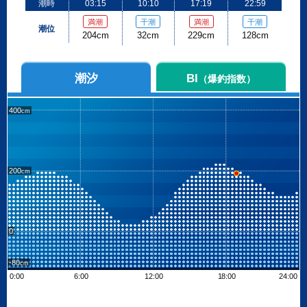
潮時
03:15
10:10
17:19
22:59
満潮
干潮
満潮
干潮
潮位
204cm
32cm
229cm
128cm
潮汐
BI
（爆釣指数）
400
200
0
-80
0:00
6:00
12:00
18:00
24:00
Leaflet
| ©
OpenStreetMap contributors