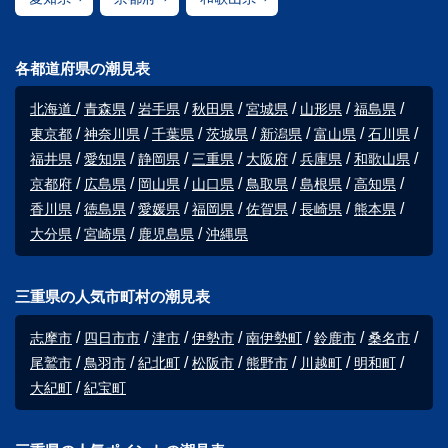
各都道府県の潮見表
北海道
青森県
岩手県
秋田県
宮城県
山形県
福島県
東京都
神奈川県
千葉県
茨城県
新潟県
富山県
石川県
福井県
愛知県
静岡県
三重県
大阪府
兵庫県
和歌山県
京都府
広島県
岡山県
山口県
鳥取県
島根県
高知県
香川県
徳島県
愛媛県
福岡県
佐賀県
長崎県
熊本県
大分県
宮崎県
鹿児島県
沖縄県
三重県の人気市町村の潮見表
志摩市
四日市市
津市
伊勢市
南伊勢町
鈴鹿市
桑名市
尾鷲市
鳥羽市
紀北町
松阪市
熊野市
川越町
明和町
大紀町
紀宝町