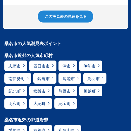
この潮見表の詳細を見る
桑名市の人気潮見表ポイント
桑名市近郊の人気市町村
志摩市
四日市市
津市
伊勢市
南伊勢町
鈴鹿市
尾鷲市
鳥羽市
紀北町
松阪市
熊野市
川越町
明和町
大紀町
紀宝町
桑名市近郊の都道府県
愛知県
京都府
和歌山県