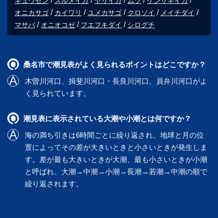
キュウセン
スルメイカ
ヤリイカ
ムツ
ケンサキイカ
オニカサゴ
カイワリ
ユメカサゴ
クロソイ
メイチダイ
マサバ
オニオコゼ
フエフキダイ
シログチ
桑名市で潮見表がよく見られるポイントはどこですか？
木曽川河口
、
揖斐川河口・長良川河口
、
員弁川河口
がよ
く見られています。
潮見表に表示されている大潮や小潮とは何ですか？
海の満ち引きは6時間ごとに繰り返され、地球と月の位
置によってその差が大きいときと小さいときが発生しま
す。差が最も大きいときが大潮、最も小さいときが小潮
と呼ばれ、大潮→中潮→小潮→長潮→若潮→中潮の順で
繰り返されます。