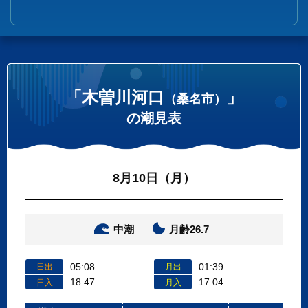
「木曽川河口
」
（桑名市）
の潮見表
8月10日（月）
中潮
月齢26.7
05:08
01:39
日出
月出
18:47
17:04
日入
月入