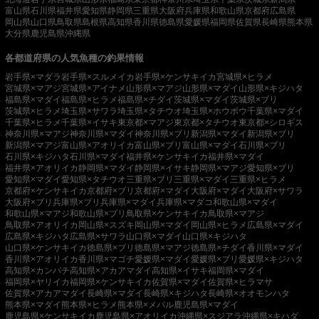
富山県
石川県
福井県
愛知県
静岡県
三重県
大阪府
兵庫県
和歌山県
京都府
広島県
岡山県
山口県
鳥取県
島根県
高知県
香川県
徳島県
愛媛県
福岡県
佐賀県
長崎県
熊本県
大分県
鹿児島県
沖縄県
各都道府県の人気魚種の釣果情報
岩手県×マダラ
岩手県×スルメイカ
岩手県×ケンサキイカ
宮城県×ヒラメ
宮城県×マアジ
宮城県×アイナメ
山形県×マアジ
山形県×マダイ
山形県×キジハタ
福島県×マダイ
福島県×ヒラメ
福島県×チダイ
茨城県×マダイ
茨城県×ブリ
茨城県×ヒラメ
埼玉県×サワラ
埼玉県×タチウオ
埼玉県×ホウボウ
千葉県×マダイ
千葉県×ヒラメ
千葉県×イサキ
東京都×マアジ
東京都×タチウオ
東京都×シロギス
神奈川県×マアジ
神奈川県×マダイ
神奈川県×ブリ
新潟県×マダイ
新潟県×ブリ
新潟県×マアジ
富山県×アオリイカ
富山県×ブリ
富山県×マダイ
石川県×ブリ
石川県×キジハタ
石川県×マダイ
福井県×ケンサキイカ
福井県×マダイ
福井県×アオリイカ
静岡県×マダイ
静岡県×イサキ
静岡県×マアジ
愛知県×ブリ
愛知県×マダイ
愛知県×タチウオ
三重県×ブリ
三重県×マダイ
三重県×ヒラメ
京都府×ケンサキイカ
京都府×ブリ
京都府×マダイ
大阪府×マダイ
大阪府×サワラ
大阪府×ブリ
兵庫県×ブリ
兵庫県×マダイ
兵庫県×マダコ
和歌山県×マダイ
和歌山県×マアジ
和歌山県×ブリ
鳥取県×ケンサキイカ
鳥取県×マアジ
鳥取県×アオリイカ
岡山県×スズキ
岡山県×マダイ
岡山県×ヒラメ
広島県×マダイ
広島県×キジハタ
広島県×サワラ
山口県×マダイ
山口県×キジハタ
山口県×ケンサキイカ
徳島県×ブリ
徳島県×マアジ
徳島県×チダイ
香川県×マダイ
香川県×アオリイカ
香川県×マゴチ
愛媛県×マダイ
愛媛県×ブリ
愛媛県×キジハタ
高知県×カンパチ
高知県×アカアマダイ
高知県×イサキ
福岡県×マダイ
福岡県×ヤリイカ
福岡県×ケンサキイカ
佐賀県×マダイ
佐賀県×ヒラマサ
佐賀県×アカアマダイ
長崎県×マダイ
長崎県×キジハタ
長崎県×オオモンハタ
熊本県×マダイ
熊本県×ヒラメ
熊本県×メバル
鹿児島県×マダイ
鹿児島県×ケンサキイカ
鹿児島県×アオリイカ
沖縄県×スジアラ
沖縄県×キハダ