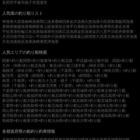
長岡市
平塚市
銚子市
境港市
人気港の釣り船リスト
神湊港
大原港
鐘崎漁港
間口漁港
鹿嶋旧港
金沢漁港
久慈漁港
小田原新港
飯岡漁港
真鶴港
腰越漁港
鹿嶋新港
上総湊港
加太港
手石港
岐志漁港
佐島港
明石港
走水港
宇佐美港
松輪江奈漁港
福浦港
寺泊港
乙浜漁港
金田漁港
金沢八景平潟
長井新宿港
片貝旧港
市堀川沿い
平潟港
外川漁港
那珂湊港
葉山鐙摺港
大洗港
太海漁港
大井漁港
片名漁港
姪浜漁港
波崎港
西津漁港
人気エリアの釣り船検索
関東×釣り船
関西×釣り船
東海×釣り船
北陸・甲信越×釣り船
中国・四国×釣り船
九州・沖縄×釣り船
北海道・東北×釣り船
三浦半島（神奈川県）×釣り船
相模湾（神奈川県）×釣り船
外房（千葉県）×釣り船
東京湾（神奈川県）×釣り船
駿河湾・遠州灘（静岡県）×釣り船
伊豆半島（静岡県）×釣り船
南房（千葉県）×釣り船
九十九里・銚子（千葉県）×釣り船
内房（千葉県）×釣り船
東京湾奥（千葉県）×釣り船
神奈川県×釣り船
千葉県×釣り船
静岡県×釣り船
福岡県×釣り船
茨城県×釣り船
東京都×釣り船
和歌山県×釣り船
福井県×釣り船
兵庫県×釣り船
愛知県×釣り船
広島県×釣り船
新潟県×釣り船
大阪府×釣り船
沖縄県×釣り船
京都府×釣り船
宮城県×釣り船
三重県×釣り船
鳥取県×釣り船
北海道 ×釣り船
山口県×釣り船
埼玉県×釣り船
岡山県×釣り船
愛媛県×釣り船
高知県×釣り船
熊本県×釣り船
徳島県×釣り船
鹿児島県×釣り船
長崎県×釣り船
富山県×釣り船
岩手県×釣り船
福島県×釣り船
島根県×釣り船
香川県×釣り船
大分県×釣り船
石川県×釣り船
各都道府県の船釣り釣果情報
北海道
岩手県
宮城県
山形県
福島県
東京都
神奈川県
埼玉県
千葉県
茨城県
新潟県