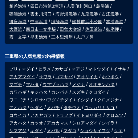
相差漁港
四日市港第3埠頭
志登茂川河口
島勝浦
礫浦漁港
雲出川河口
海野浦漁港
九鬼漁港
古江漁港
御座漁港
中津浜浦
猟師漁港
船越前浜小公園
本浦漁港
大野浜
四日市一文字堤
田曽大突堤
佐田浜港
御座岬
霞一文字
早田漁港
三木里海岸
志戸ノ鼻
三重県の人気魚種の釣果情報
ブリ
マダイ
ヒラメ
カサゴ
マアジ
マトウダイ
イサキ
アカアマダイ
サワラ
ゴマサバ
アオリイカ
ホウボウ
マゴチ
マハタ
ウマヅラハギ
メジナ
オオモンハタ
カワハギ
キジハタ
カンパチ
スズキ
クロダイ
ワニゴチ
シロサバフグ
チダイ
イシダイ
クロメジナ
アオハタ
ヘダイ
メバチ
タチウオ
ウッカリカサゴ
コウイカ
アカヤガラ
トラフグ
イトヨリダイ
クロムツ
アカハタ
カツオ
アカカマス
シロアマダイ
シイラ
シマアジ
キダイ
メバル
マダコ
ショウサイフグ
クエ