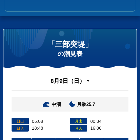
「三部突堤」
の潮見表
中潮
月齢25.7
05:08
00:34
日出
月出
18:48
16:06
日入
月入