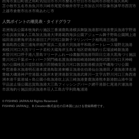
西海市
葉山町
徳之島町
気仙沼市
市川市
桑名市
廿日市市
福岡市
赤穂市
屋久島町
苫小牧市
玉名市
糸魚川市
川崎市
尾鷲市
柳井市
宇土市
加古川市
宗像市
諫早市
西宮市
上越市
倉敷市
出水市
南あわじ市
人気ポイントの潮見表・タイドグラフ
若洲海浜公園
本牧海釣り施設
三番瀬
鹿島港
横浜
舞阪漁港
那珂湊港
豊浜漁港
宇野港
小名浜港
貝塚人工島
加太漁港
大津港
葛西海浜公園
アジュール舞子
野島公園
閖上港
福田港
須磨海岸
清水港
旧江戸川河口
新舞子マリンパーク
相馬港
三池港
東扇島西公園
三浦海岸
南芦屋浜
二見港
片貝漁港
平和島ボートレース場
野北漁港
相模川河口
大洗マリーナ
若松
大蔵海岸
玉島Ｅ地区
碧南海釣り広場
波崎新漁港
木曽川河口
呼子港
八景島マリーナ
ふれーゆ裏
飯岡漁港
羽田
日立港
大黒海づり施設
豊川河口
千葉ポートパーク
関門橋
名護漁港
御前崎港
師崎港
阿武隈川河口
天神崎
海の公園
検見川堤防
筑後川昇開橋
室見川河口
敦賀新港
横須賀
平磯海づり公園
牛窓港
垂水漁港
明石港
本渡港
鳥取港
東幡豆漁港
佐伯港
仙台漁港
田ノ浦漁港
津名港
豊橋
大磯港
神戸空港親水護岸
木更津港
新宮漁港
武庫川一文字
吉野川河口
三角西港
洲本港
千葉港
城ヶ島公園
小島漁港
吹上浜
三崎漁港
妻鹿漁港
熊本新港
館山港
牛深
宇品波止場公園
志賀島漁港
大三島フィッシングパーク
網干港
新仁尾港
片瀬漁港
市原海釣り施設
姪浜漁港
本荘人工島
古宇利島
亀浦港
© FISHING JAPAN All Rights Reserved.
FISHING JAPANは、B.Creation株式会社の日本国における登録商標です。