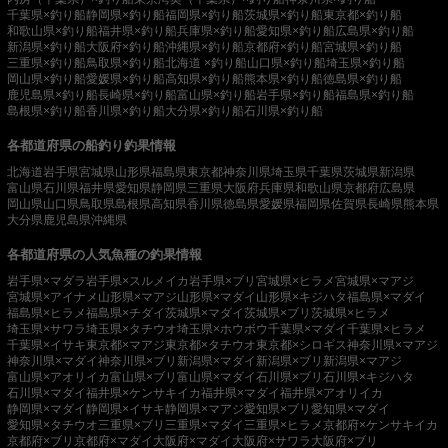
千葉県×釣り船
静岡県×釣り船
福岡県×釣り船
茨城県×釣り船
東京都×釣り船
和歌山県×釣り船
福井県×釣り船
兵庫県×釣り船
愛知県×釣り船
広島県×釣り船
新潟県×釣り船
大阪府×釣り船
沖縄県×釣り船
京都府×釣り船
宮城県×釣り船
三重県×釣り船
鳥取県×釣り船
北海道 ×釣り船
山口県×釣り船
埼玉県×釣り船
岡山県×釣り船
愛媛県×釣り船
高知県×釣り船
熊本県×釣り船
徳島県×釣り船
鹿児島県×釣り船
長崎県×釣り船
富山県×釣り船
岩手県×釣り船
福島県×釣り船
島根県×釣り船
香川県×釣り船
大分県×釣り船
石川県×釣り船
各都道府県の船釣り釣果情報
北海道
岩手県
宮城県
山形県
福島県
東京都
神奈川県
埼玉県
千葉県
茨城県
新潟県
富山県
石川県
福井県
愛知県
静岡県
三重県
大阪府
兵庫県
和歌山県
京都府
広島県
岡山県
山口県
鳥取県
島根県
高知県
香川県
徳島県
愛媛県
福岡県
佐賀県
長崎県
熊本県
大分県
鹿児島県
沖縄県
各都道府県の人気魚種の釣果情報
岩手県×マダラ
岩手県×スルメイカ
岩手県×ブリ
宮城県×ヒラメ
宮城県×マアジ
宮城県×アイナメ
山形県×マアジ
山形県×マダイ
山形県×キジハタ
福島県×マダイ
福島県×ヒラメ
福島県×チダイ
茨城県×マダイ
茨城県×ブリ
茨城県×ヒラメ
埼玉県×サワラ
埼玉県×タチウオ
埼玉県×ホウボウ
千葉県×マダイ
千葉県×ヒラメ
千葉県×イサキ
東京都×マアジ
東京都×タチウオ
東京都×シロギス
神奈川県×マアジ
神奈川県×マダイ
神奈川県×ブリ
新潟県×マダイ
新潟県×ブリ
新潟県×マアジ
富山県×アオリイカ
富山県×ブリ
富山県×マダイ
石川県×ブリ
石川県×キジハタ
石川県×マダイ
福井県×ケンサキイカ
福井県×マダイ
福井県×アオリイカ
静岡県×マダイ
静岡県×イサキ
静岡県×マアジ
愛知県×ブリ
愛知県×マダイ
愛知県×タチウオ
三重県×ブリ
三重県×マダイ
三重県×ヒラメ
京都府×ケンサキイカ
京都府×ブリ
京都府×マダイ
大阪府×マダイ
大阪府×サワラ
大阪府×ブリ