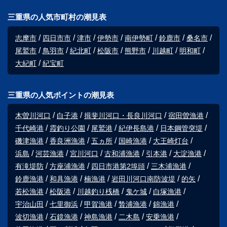
三重県の人気市町村の潮見表
志摩市
四日市市
津市
伊勢市
南伊勢町
鈴鹿市
桑名市
尾鷲市
鳥羽市
紀北町
松阪市
熊野市
川越町
明和町
大紀町
紀宝町
三重県の人気ポイントの潮見表
木曽川河口
白子港
揖斐川河口・長良川河口
宿田曽漁港
千代崎港
霞釣り公園
尾鷲港
紀伊長島港
日本鋼管突堤
磯津漁港
香良洲漁港
五ヵ所
国崎漁港
大王崎灯台
浜島
河芸漁港
宮川河口
古和浦漁港
引本港
大淀漁港
有滝堤防
方座浦漁港
四日市港第2埠頭
三木浦漁港
鈴鹿漁港
和具漁港
楠漁港
岩田川河口南防波堤
的矢
若松漁港
松阪港
川越釣り桟橋
鬼ケ城
白塚漁港
宇治山田
七里御浜
甲賀漁港
贄浦漁港
錦漁港
波切漁港
石鏡漁港
神島漁港
二木島
安乗漁港