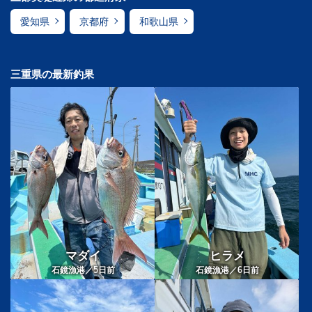
愛知県
京都府
和歌山県
三重県の最新釣果
マダイ
ヒラメ
5
6
石鏡漁港／
日前
石鏡漁港／
日前