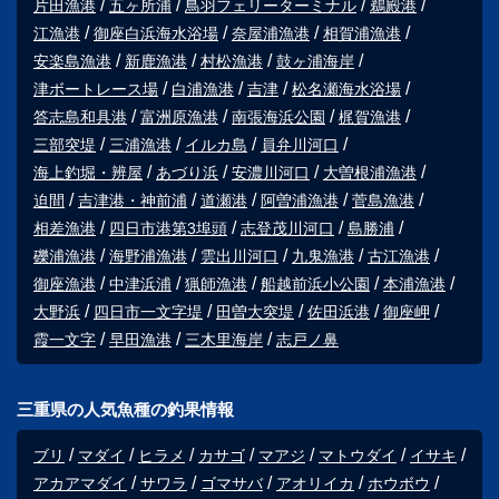
片田漁港
五ヶ所浦
鳥羽フェリーターミナル
鵜殿港
江漁港
御座白浜海水浴場
奈屋浦漁港
相賀浦漁港
安楽島漁港
新鹿漁港
村松漁港
鼓ヶ浦海岸
津ボートレース場
白浦漁港
吉津
松名瀬海水浴場
答志島和具港
富洲原漁港
南張海浜公園
梶賀漁港
三部突堤
三浦漁港
イルカ島
員弁川河口
海上釣堀・辨屋
あづり浜
安濃川河口
大曽根浦漁港
迫間
吉津港・神前浦
道瀬港
阿曽浦漁港
菅島漁港
相差漁港
四日市港第3埠頭
志登茂川河口
島勝浦
礫浦漁港
海野浦漁港
雲出川河口
九鬼漁港
古江漁港
御座漁港
中津浜浦
猟師漁港
船越前浜小公園
本浦漁港
大野浜
四日市一文字堤
田曽大突堤
佐田浜港
御座岬
霞一文字
早田漁港
三木里海岸
志戸ノ鼻
三重県の人気魚種の釣果情報
ブリ
マダイ
ヒラメ
カサゴ
マアジ
マトウダイ
イサキ
アカアマダイ
サワラ
ゴマサバ
アオリイカ
ホウボウ