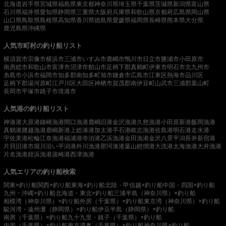
北海道
岩手県
宮城県
福島県
東京都
神奈川県
埼玉県
千葉県
茨城県
新潟県
富山県
石川県
福井県
愛知県
静岡県
三重県
大阪府
兵庫県
和歌山県
京都府
広島県
岡山県
山口県
鳥取県
島根県
高知県
香川県
徳島県
愛媛県
福岡県
長崎県
熊本県
大分県
鹿児島県
沖縄県
人気市町村の釣り船リスト
横須賀市
宗像市
横浜市
三浦市
いすみ市
鹿嶋市
鴨川市
日立市
勝浦市
小田原市
南房総市
和歌山市
富津市
沼津市
館山市
足柄下郡真鶴町
伊東市
明石市
北九州市
糸島市
小浜市
福岡市
知多郡南知多町
旭市
鎌倉市
広島市
江東区
熱海市
品川区
足柄下郡湯河原町
江戸川区
大田区
神栖市
賀茂郡南伊豆町
山武市
三浦郡葉山町
長岡市
平塚市
銚子市
境港市
人気港の釣り船リスト
神湊港
大原港
鐘崎漁港
間口漁港
鹿嶋旧港
金沢漁港
久慈漁港
小田原新港
飯岡漁港
真鶴港
腰越漁港
鹿嶋新港
上総湊港
加太港
手石港
岐志漁港
佐島港
明石港
走水港
宇佐美港
松輪江奈漁港
福浦港
寺泊港
乙浜漁港
金田漁港
金沢八景平潟
長井新宿港
片貝旧港
市堀川沿い
平潟港
外川漁港
那珂湊港
葉山鐙摺港
大洗港
太海漁港
大井漁港
片名漁港
姪浜漁港
波崎港
西津漁港
人気エリアの釣り船検索
関東×釣り船
関西×釣り船
東海×釣り船
北陸・甲信越×釣り船
中国・四国×釣り船
九州・沖縄×釣り船
北海道・東北×釣り船
三浦半島（神奈川県）×釣り船
相模湾（神奈川県）×釣り船
外房（千葉県）×釣り船
東京湾（神奈川県）×釣り船
駿河湾・遠州灘（静岡県）×釣り船
伊豆半島（静岡県）×釣り船
南房（千葉県）×釣り船
九十九里・銚子（千葉県）×釣り船
内房（千葉県）×釣り船
東京湾奥（千葉県）×釣り船
神奈川県×釣り船