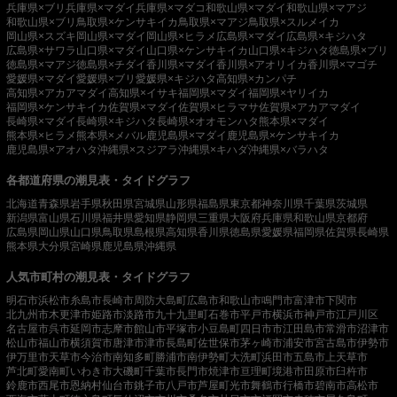
兵庫県×ブリ
兵庫県×マダイ
兵庫県×マダコ
和歌山県×マダイ
和歌山県×マアジ
和歌山県×ブリ
鳥取県×ケンサキイカ
鳥取県×マアジ
鳥取県×スルメイカ
岡山県×スズキ
岡山県×マダイ
岡山県×ヒラメ
広島県×マダイ
広島県×キジハタ
広島県×サワラ
山口県×マダイ
山口県×ケンサキイカ
山口県×キジハタ
徳島県×ブリ
徳島県×マアジ
徳島県×チダイ
香川県×マダイ
香川県×アオリイカ
香川県×マゴチ
愛媛県×マダイ
愛媛県×ブリ
愛媛県×キジハタ
高知県×カンパチ
高知県×アカアマダイ
高知県×イサキ
福岡県×マダイ
福岡県×ヤリイカ
福岡県×ケンサキイカ
佐賀県×マダイ
佐賀県×ヒラマサ
佐賀県×アカアマダイ
長崎県×マダイ
長崎県×キジハタ
長崎県×オオモンハタ
熊本県×マダイ
熊本県×ヒラメ
熊本県×メバル
鹿児島県×マダイ
鹿児島県×ケンサキイカ
鹿児島県×アオハタ
沖縄県×スジアラ
沖縄県×キハダ
沖縄県×バラハタ
各都道府県の潮見表・タイドグラフ
北海道
青森県
岩手県
秋田県
宮城県
山形県
福島県
東京都
神奈川県
千葉県
茨城県
新潟県
富山県
石川県
福井県
愛知県
静岡県
三重県
大阪府
兵庫県
和歌山県
京都府
広島県
岡山県
山口県
鳥取県
島根県
高知県
香川県
徳島県
愛媛県
福岡県
佐賀県
長崎県
熊本県
大分県
宮崎県
鹿児島県
沖縄県
人気市町村の潮見表・タイドグラフ
明石市
浜松市
糸島市
長崎市
周防大島町
広島市
和歌山市
鳴門市
富津市
下関市
北九州市
木更津市
姫路市
淡路市
九十九里町
石巻市
平戸市
横浜市
神戸市
江戸川区
名古屋市
呉市
延岡市
志摩市
館山市
平塚市
小豆島町
四日市市
江田島市
常滑市
沼津市
松山市
福山市
横須賀市
唐津市
津市
長島町
佐世保市
茅ヶ崎市
浦安市
宮古島市
伊勢市
伊万里市
天草市
今治市
南知多町
勝浦市
南伊勢町
大洗町
浜田市
五島市
上天草市
芦北町
愛南町
いわき市
大磯町
千葉市
長門市
焼津市
亘理町
境港市
田原市
臼杵市
鈴鹿市
西尾市
恩納村
仙台市
銚子市
八戸市
芦屋町
光市
舞鶴市
行橋市
碧南市
高松市