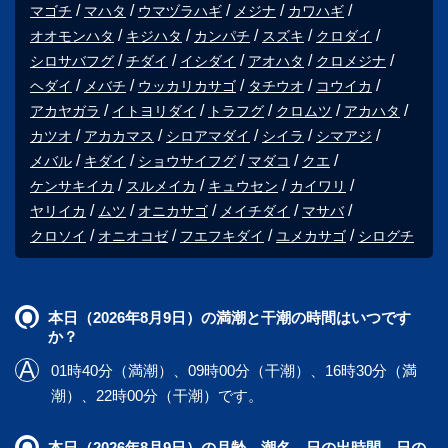
マゴチ
マハタ
ウマヅラハギ
メジナ
カワハギ
オオモンハタ
キジハタ
カンパチ
スズキ
クロダイ
シロサバフグ
チダイ
イシダイ
アオハタ
クロメジナ
ヘダイ
メバチ
ウッカリカサゴ
タチウオ
コウイカ
アカヤガラ
イトヨリダイ
トラフグ
クロムツ
アカハタ
カツオ
アカカマス
シロアマダイ
シイラ
シマアジ
メバル
キダイ
ショウサイフグ
マダコ
クエ
ケンサキイカ
スルメイカ
キュウセン
カイワリ
ヤリイカ
ムツ
オニカサゴ
メイチダイ
マサバ
クロソイ
オニオコゼ
フエフキダイ
ユメカサゴ
シログチ
本日（2026年8月9日）の満潮と干潮の時間はいつです
か？
01時40分（満潮）、09時00分（干潮）、16時30分（満
潮）、22時00分（干潮）です。
本日（2026年8月9日）の月齢、潮名、日の出時間、日の