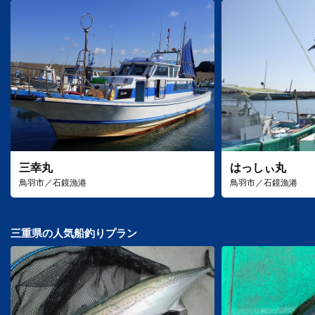
三幸丸
はっしぃ丸
鳥羽市／石鏡漁港
鳥羽市／石鏡漁港
三重県の人気船釣りプラン