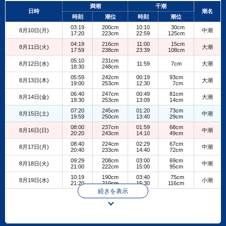
+
満潮
干潮
日時
潮名
−
時刻
潮位
時刻
潮位
03:19
200cm
10:10
30cm
8月10日(月)
中潮
17:20
223cm
22:59
125cm
04:19
216cm
11:00
15cm
8月11日(火)
大潮
17:59
238cm
23:39
108cm
05:10
231cm
8月12日(水)
11:59
7cm
大潮
18:30
248cm
05:59
242cm
00:19
93cm
8月13日(木)
大潮
19:00
253cm
12:30
7cm
06:40
247cm
00:49
81cm
8月14日(金)
大潮
19:30
253cm
13:09
14cm
07:20
245cm
01:20
73cm
8月15日(土)
中潮
19:59
250cm
13:40
29cm
08:00
237cm
01:59
68cm
8月16日(日)
中潮
20:20
243cm
14:10
49cm
08:40
224cm
02:29
67cm
8月17日(月)
中潮
20:40
233cm
14:40
72cm
09:29
208cm
03:00
69cm
8月18日(火)
中潮
21:00
222cm
15:00
95cm
10:19
190cm
03:40
75cm
8月19日(水)
小潮
21:20
210cm
15:30
116cm
続きを表示