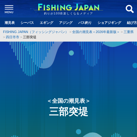
釣りが100倍楽しくなるメディア
潮見表
シーバス
エギング
アジング
バス釣り
ショアジギング
結び方
FISHING JAPAN（フィッシングジャパン）
全国の潮見表＜2026年最新版＞
三重県
四日市市
三部突堤
＜全国の潮見表＞
三部突堤