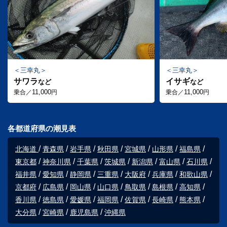
三幸丸
三幸丸
サワラ
イサギ
など
など
11,000
11,000
乗合／
円
乗合／
円
各都道府県の潮見表
北海道
青森県
岩手県
秋田県
宮城県
山形県
福島県
東京都
神奈川県
千葉県
茨城県
新潟県
富山県
石川県
福井県
愛知県
静岡県
三重県
大阪府
兵庫県
和歌山県
京都府
広島県
岡山県
山口県
鳥取県
島根県
高知県
香川県
徳島県
愛媛県
福岡県
佐賀県
長崎県
熊本県
大分県
宮崎県
鹿児島県
沖縄県