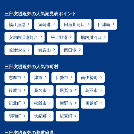
三部突堤近郊の人気潮見表ポイント
福江漁港
須崎港
田海川河口
目津崎
安房白浜港灯台
平土野港
胎内川河口
荒津漁港
観音山
岡田港
三部突堤近郊の人気市町村
志摩市
津市
伊勢市
南伊勢町
鈴鹿市
桑名市
尾鷲市
鳥羽市
紀北町
松阪市
熊野市
川越町
明和町
大紀町
紀宝町
三部突堤近郊の都道府県