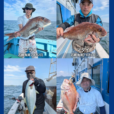
ヒラメ
マダイ
石鏡漁港／8月2日
石鏡漁港／8月1日