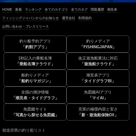
HOME
新着
ランキング
全てのカテゴリ
全てのタグ
閲覧履歴
潮見表
フィッシングジャパンからのお知らせ
運営会社
利用規約
お問い合わせ・プレスリリース
釣り船予約アプリ
釣りメディア
「釣割アプリ」
「FISHINGJAPAN」
1秒記入の乗船名簿
改正遊漁船業法に対応
「乗船名簿クラウド」
「遊漁船クラウド」
船釣りメディア
潮見表アプリ
「船釣りマガジン」
「タイドグラフBI」
全国の潮汐情報
魚図鑑AIアプリ
「潮見表・タイドグラフ」
「マイAI」
魚図鑑サイト
充実の補償内容と安さ
「写真から探せる魚図鑑」
「新・遊漁船保険DX」
都道府県の釣り船リスト