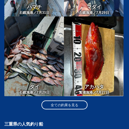
ハマチ
マダイ
石鏡漁港／7月31日
石鏡漁港／7月29日
タイ
アカハタ
石鏡漁港／7月29日
贄浦漁港／7月27日
全ての釣果を見る
三重県の人気釣り船