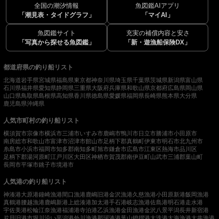
全国の潮汐情報
魚図鑑AIアプリ
「潮見表・タイドグラフ」
「マイAI」
魚図鑑サイト
充実の補償内容と安さ
「写真から探せる魚図鑑」
「新・遊漁船保険DX」
都道府県の釣り船リスト
北海道
岩手県
宮城県
福島県
東京都
神奈川県
埼玉県
千葉県
茨城県
新潟県
富山県
石川県
福井県
愛知県
静岡県
三重県
大阪府
兵庫県
和歌山県
京都府
広島県
岡山県
山口県
鳥取県
島根県
高知県
香川県
徳島県
愛媛県
福岡県
長崎県
熊本県
大分県
鹿児島県
沖縄県
人気市町村の釣り船リスト
横須賀市
宗像市
横浜市
三浦市
いすみ市
鹿嶋市
鴨川市
日立市
勝浦市
小田原市
南房総市
和歌山市
富津市
沼津市
館山市
足柄下郡真鶴町
伊東市
明石市
北九州市
糸島市
小浜市
福岡市
知多郡南知多町
旭市
鎌倉市
広島市
江東区
熱海市
品川区
足柄下郡湯河原町
江戸川区
大田区
神栖市
賀茂郡南伊豆町
山武市
三浦郡葉山町
長岡市
平塚市
銚子市
境港市
人気港の釣り船リスト
神湊港
大原港
鐘崎漁港
間口漁港
鹿嶋旧港
金沢漁港
久慈漁港
小田原新港
飯岡漁港
真鶴港
腰越漁港
鹿嶋新港
上総湊港
加太港
手石港
岐志漁港
佐島港
明石港
走水港
宇佐美港
松輪江奈漁港
福浦港
寺泊港
乙浜漁港
金田漁港
金沢八景平潟
長井新宿港
片貝旧港
市堀川沿い
平潟港
外川漁港
那珂湊港
葉山鐙摺港
大洗港
太海漁港
大井漁港