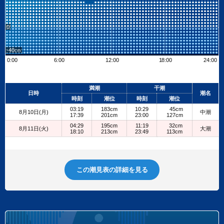
0
-40
0:00
6:00
12:00
18:00
24:00
Leaflet
| ©
OpenStreetMap contributors
+
満潮
干潮
日時
潮名
−
時刻
潮位
時刻
潮位
03:19
183cm
10:29
45cm
8月10日(月)
中潮
17:39
201cm
23:00
127cm
04:29
195cm
11:19
32cm
8月11日(火)
大潮
18:10
213cm
23:49
113cm
この潮見表の詳細を見る