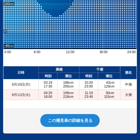
100
0
-40
0:00
6:00
12:00
18:00
24:00
Leaflet
| ©
OpenStreetMap contributors
+
満潮
干潮
日時
潮名
−
時刻
潮位
時刻
潮位
03:19
186cm
10:20
43cm
8月10日(月)
中潮
17:30
205cm
23:00
129cm
04:20
199cm
11:19
30cm
8月11日(火)
大潮
18:00
218cm
23:49
115cm
この潮見表の詳細を見る