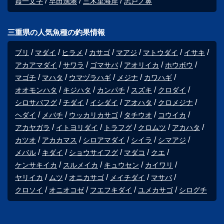
霞一文字
早田漁港
三木里海岸
志戸ノ鼻
三重県の人気魚種の釣果情報
ブリ
マダイ
ヒラメ
カサゴ
マアジ
マトウダイ
イサキ
アカアマダイ
サワラ
ゴマサバ
アオリイカ
ホウボウ
マゴチ
マハタ
ウマヅラハギ
メジナ
カワハギ
オオモンハタ
キジハタ
カンパチ
スズキ
クロダイ
シロサバフグ
チダイ
イシダイ
アオハタ
クロメジナ
ヘダイ
メバチ
ウッカリカサゴ
タチウオ
コウイカ
アカヤガラ
イトヨリダイ
トラフグ
クロムツ
アカハタ
カツオ
アカカマス
シロアマダイ
シイラ
シマアジ
メバル
キダイ
ショウサイフグ
マダコ
クエ
ケンサキイカ
スルメイカ
キュウセン
カイワリ
ヤリイカ
ムツ
オニカサゴ
メイチダイ
マサバ
クロソイ
オニオコゼ
フエフキダイ
ユメカサゴ
シログチ