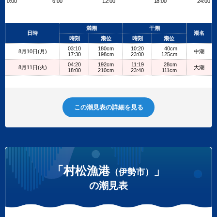
0:00
6:00
12:00
18:00
24:00
Leaflet
| ©
OpenStreetMap contributors
+
満潮
干潮
日時
潮名
−
時刻
潮位
時刻
潮位
03:10
180cm
10:20
40cm
8月10日(月)
中潮
17:30
198cm
23:00
125cm
04:20
192cm
11:19
28cm
8月11日(火)
大潮
18:00
210cm
23:40
111cm
この潮見表の詳細を見る
「村松漁港
」
（伊勢市）
の潮見表