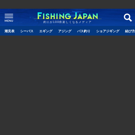
釣りが100倍楽しくなるメディア
潮見表
シーバス
エギング
アジング
バス釣り
ショアジギング
結び方