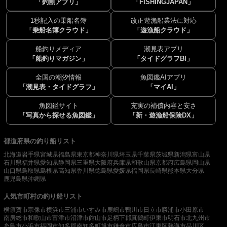
「釣割アプリ」
「FISHINGJAPAN」
1秒記入の乗船名簿
改正遊漁船業法に対応
「乗船名簿クラウド」
「遊漁船クラウド」
船釣りメディア
潮見表アプリ
「船釣りマガジン」
「タイドグラフBI」
全国の潮汐情報
魚図鑑AIアプリ
「潮見表・タイドグラフ」
「マイAI」
魚図鑑サイト
充実の補償内容と安さ
「写真から探せる魚図鑑」
「新・遊漁船保険DX」
都道府県の釣り船リスト
北海道
岩手県
宮城県
福島県
東京都
神奈川県
埼玉県
千葉県
茨城県
新潟県
富山県
石川県
福井県
愛知県
静岡県
三重県
大阪府
兵庫県
和歌山県
京都府
広島県
岡山県
山口県
鳥取県
島根県
高知県
香川県
徳島県
愛媛県
福岡県
長崎県
熊本県
大分県
鹿児島県
沖縄県
人気市町村の釣り船リスト
横須賀市
宗像市
横浜市
三浦市
いすみ市
鹿嶋市
鴨川市
日立市
勝浦市
小田原市
南房総市
和歌山市
富津市
沼津市
館山市
足柄下郡真鶴町
伊東市
明石市
北九州市
糸島市
小浜市
福岡市
知多郡南知多町
旭市
鎌倉市
広島市
江東区
熱海市
品川区