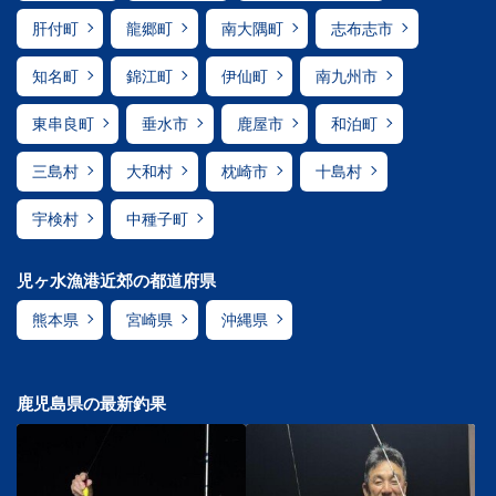
肝付町
龍郷町
南大隅町
志布志市
知名町
錦江町
伊仙町
南九州市
東串良町
垂水市
鹿屋市
和泊町
三島村
大和村
枕崎市
十島村
宇検村
中種子町
児ヶ水漁港近郊の都道府県
熊本県
宮崎県
沖縄県
鹿児島県の最新釣果