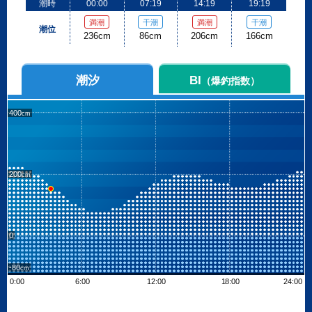
潮時
00:00
07:19
14:19
19:19
満潮
干潮
満潮
干潮
潮位
236cm
86cm
206cm
166cm
潮汐
BI
（爆釣指数）
400
200
0
-80
0:00
6:00
12:00
18:00
24:00
Leaflet
| ©
OpenStreetMap contributors