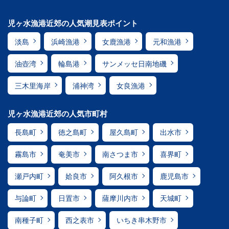
児ヶ水漁港近郊の人気潮見表ポイント
淡島
浜崎漁港
女鹿漁港
元和漁港
油壺湾
輪島港
サンメッセ日南地磯
三木里海岸
浦神湾
女良漁港
児ヶ水漁港近郊の人気市町村
長島町
徳之島町
屋久島町
出水市
霧島市
奄美市
南さつま市
喜界町
瀬戸内町
姶良市
阿久根市
鹿児島市
与論町
日置市
薩摩川内市
天城町
南種子町
西之表市
いちき串木野市