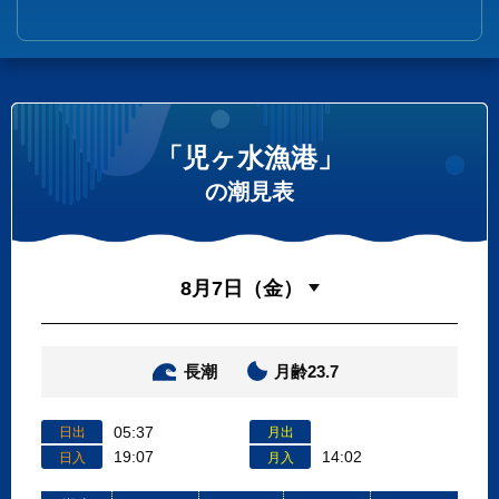
「児ヶ水漁港」
の潮見表
長潮
月齢23.7
05:37
日出
月出
19:07
14:02
日入
月入