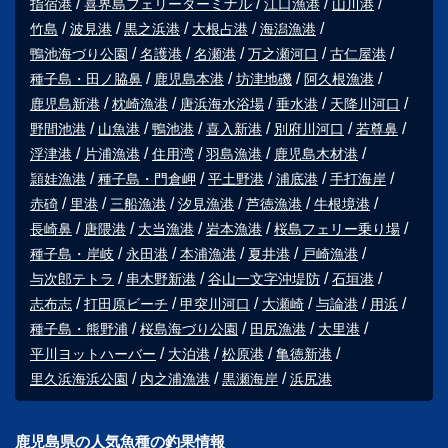
指宿港
喜界島フェリーターミナル
江口漁港
山川港
竹島
波見港
黒之浜港
大根占港
海潟漁港
鴨池海づり公園
名護港
名瀬港
万之瀬河口
古仁屋港
種子島・田ノ脇鼻
鹿児島本港
坊津地磯
阿久根漁港
鹿児島新港
枕崎漁港
唐浜海水浴場
垂水港
天降川河口
野間池港
山魚港
鴨池港
喜入新港
別府川河口
若尊鼻
浮津港
片浦漁港
住用湾
羽島漁港
鹿児島木材港
頴娃漁港
種子島・門倉岬
平土野港
浦底港
手打海岸
赤碕
里港
三船漁港
汐見漁港
芦徳漁港
牛根境港
長崎鼻
唐隈港
大当漁港
岩本漁港
桜島フェリー乗り場
種子島・岸岐
永田港
本浦漁港
夏井港
戸崎漁港
与次郎テトラ
串木野新港
谷山一文字沖堤防
石垣港
志布志
打田原ビーチ
甲突川河口
大瀬崎
与論港
用浜
種子島・熊野浦
桜島海づり公園
田尻漁港
大里港
平川ヨットハーバー
大泊港
松原港
亀徳新港
里久浜海浜公園
内之浦漁港
黒瀬海岸
浜尻港
鹿児島県の人気魚種の釣果情報