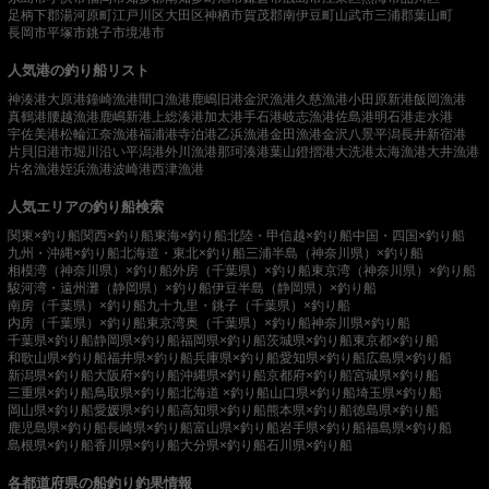
足柄下郡湯河原町
江戸川区
大田区
神栖市
賀茂郡南伊豆町
山武市
三浦郡葉山町
長岡市
平塚市
銚子市
境港市
人気港の釣り船リスト
神湊港
大原港
鐘崎漁港
間口漁港
鹿嶋旧港
金沢漁港
久慈漁港
小田原新港
飯岡漁港
真鶴港
腰越漁港
鹿嶋新港
上総湊港
加太港
手石港
岐志漁港
佐島港
明石港
走水港
宇佐美港
松輪江奈漁港
福浦港
寺泊港
乙浜漁港
金田漁港
金沢八景平潟
長井新宿港
片貝旧港
市堀川沿い
平潟港
外川漁港
那珂湊港
葉山鐙摺港
大洗港
太海漁港
大井漁港
片名漁港
姪浜漁港
波崎港
西津漁港
人気エリアの釣り船検索
関東×釣り船
関西×釣り船
東海×釣り船
北陸・甲信越×釣り船
中国・四国×釣り船
九州・沖縄×釣り船
北海道・東北×釣り船
三浦半島（神奈川県）×釣り船
相模湾（神奈川県）×釣り船
外房（千葉県）×釣り船
東京湾（神奈川県）×釣り船
駿河湾・遠州灘（静岡県）×釣り船
伊豆半島（静岡県）×釣り船
南房（千葉県）×釣り船
九十九里・銚子（千葉県）×釣り船
内房（千葉県）×釣り船
東京湾奥（千葉県）×釣り船
神奈川県×釣り船
千葉県×釣り船
静岡県×釣り船
福岡県×釣り船
茨城県×釣り船
東京都×釣り船
和歌山県×釣り船
福井県×釣り船
兵庫県×釣り船
愛知県×釣り船
広島県×釣り船
新潟県×釣り船
大阪府×釣り船
沖縄県×釣り船
京都府×釣り船
宮城県×釣り船
三重県×釣り船
鳥取県×釣り船
北海道 ×釣り船
山口県×釣り船
埼玉県×釣り船
岡山県×釣り船
愛媛県×釣り船
高知県×釣り船
熊本県×釣り船
徳島県×釣り船
鹿児島県×釣り船
長崎県×釣り船
富山県×釣り船
岩手県×釣り船
福島県×釣り船
島根県×釣り船
香川県×釣り船
大分県×釣り船
石川県×釣り船
各都道府県の船釣り釣果情報