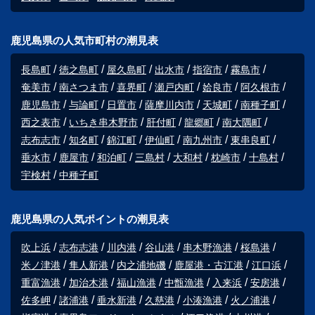
鹿児島県の人気市町村の潮見表
長島町
徳之島町
屋久島町
出水市
指宿市
霧島市
奄美市
南さつま市
喜界町
瀬戸内町
姶良市
阿久根市
鹿児島市
与論町
日置市
薩摩川内市
天城町
南種子町
西之表市
いちき串木野市
肝付町
龍郷町
南大隅町
志布志市
知名町
錦江町
伊仙町
南九州市
東串良町
垂水市
鹿屋市
和泊町
三島村
大和村
枕崎市
十島村
宇検村
中種子町
鹿児島県の人気ポイントの潮見表
吹上浜
志布志港
川内港
谷山港
串木野漁港
桜島港
米ノ津港
隼人新港
内之浦地磯
鹿屋港・古江港
江口浜
重富漁港
加治木港
福山漁港
中甑漁港
入来浜
安房港
佐多岬
諸浦港
垂水新港
久慈港
小湊漁港
火ノ浦港