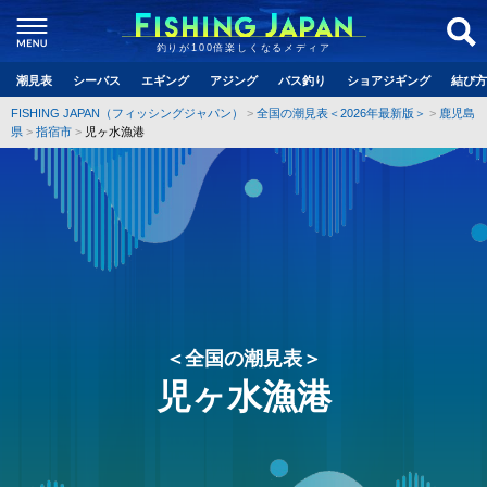
釣りが100倍楽しくなるメディア
潮見表
シーバス
エギング
アジング
バス釣り
ショアジギング
結び方
FISHING JAPAN（フィッシングジャパン）
全国の潮見表＜2026年最新版＞
鹿児島
県
指宿市
児ヶ水漁港
＜全国の潮見表＞
児ヶ水漁港