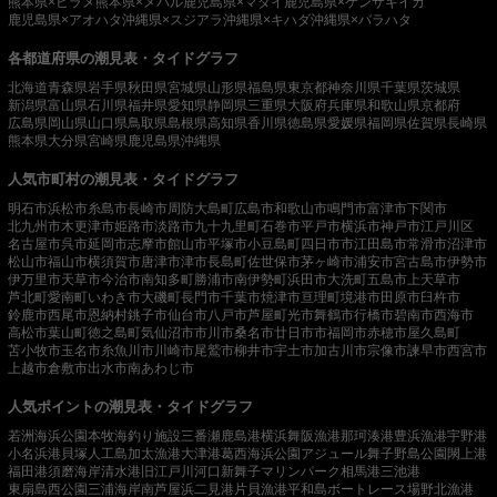
熊本県×ヒラメ
熊本県×メバル
鹿児島県×マダイ
鹿児島県×ケンサキイカ
鹿児島県×アオハタ
沖縄県×スジアラ
沖縄県×キハダ
沖縄県×バラハタ
各都道府県の潮見表・タイドグラフ
北海道
青森県
岩手県
秋田県
宮城県
山形県
福島県
東京都
神奈川県
千葉県
茨城県
新潟県
富山県
石川県
福井県
愛知県
静岡県
三重県
大阪府
兵庫県
和歌山県
京都府
広島県
岡山県
山口県
鳥取県
島根県
高知県
香川県
徳島県
愛媛県
福岡県
佐賀県
長崎県
熊本県
大分県
宮崎県
鹿児島県
沖縄県
人気市町村の潮見表・タイドグラフ
明石市
浜松市
糸島市
長崎市
周防大島町
広島市
和歌山市
鳴門市
富津市
下関市
北九州市
木更津市
姫路市
淡路市
九十九里町
石巻市
平戸市
横浜市
神戸市
江戸川区
名古屋市
呉市
延岡市
志摩市
館山市
平塚市
小豆島町
四日市市
江田島市
常滑市
沼津市
松山市
福山市
横須賀市
唐津市
津市
長島町
佐世保市
茅ヶ崎市
浦安市
宮古島市
伊勢市
伊万里市
天草市
今治市
南知多町
勝浦市
南伊勢町
浜田市
大洗町
五島市
上天草市
芦北町
愛南町
いわき市
大磯町
長門市
千葉市
焼津市
亘理町
境港市
田原市
臼杵市
鈴鹿市
西尾市
恩納村
銚子市
仙台市
八戸市
芦屋町
光市
舞鶴市
行橋市
碧南市
西海市
高松市
葉山町
徳之島町
気仙沼市
市川市
桑名市
廿日市市
福岡市
赤穂市
屋久島町
苫小牧市
玉名市
糸魚川市
川崎市
尾鷲市
柳井市
宇土市
加古川市
宗像市
諫早市
西宮市
上越市
倉敷市
出水市
南あわじ市
人気ポイントの潮見表・タイドグラフ
若洲海浜公園
本牧海釣り施設
三番瀬
鹿島港
横浜
舞阪漁港
那珂湊港
豊浜漁港
宇野港
小名浜港
貝塚人工島
加太漁港
大津港
葛西海浜公園
アジュール舞子
野島公園
閖上港
福田港
須磨海岸
清水港
旧江戸川河口
新舞子マリンパーク
相馬港
三池港
東扇島西公園
三浦海岸
南芦屋浜
二見港
片貝漁港
平和島ボートレース場
野北漁港