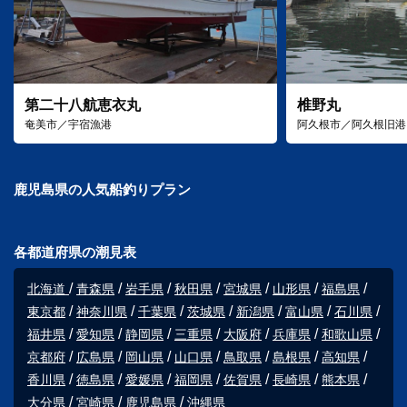
第二十八航恵衣丸
椎野丸
奄美市／宇宿漁港
阿久根市／阿久根旧港
鹿児島県の人気船釣りプラン
各都道府県の潮見表
北海道
青森県
岩手県
秋田県
宮城県
山形県
福島県
東京都
神奈川県
千葉県
茨城県
新潟県
富山県
石川県
福井県
愛知県
静岡県
三重県
大阪府
兵庫県
和歌山県
京都府
広島県
岡山県
山口県
鳥取県
島根県
高知県
香川県
徳島県
愛媛県
福岡県
佐賀県
長崎県
熊本県
大分県
宮崎県
鹿児島県
沖縄県