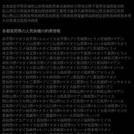
北海道
岩手県
宮城県
山形県
福島県
東京都
神奈川県
埼玉県
千葉県
茨城県
新潟県
富山県
石川県
福井県
愛知県
静岡県
三重県
大阪府
兵庫県
和歌山県
京都府
広島県
岡山県
山口県
鳥取県
島根県
高知県
香川県
徳島県
愛媛県
福岡県
佐賀県
長崎県
熊本県
大分県
鹿児島県
沖縄県
各都道府県の人気魚種の釣果情報
岩手県×マダラ
岩手県×スルメイカ
岩手県×ブリ
宮城県×ヒラメ
宮城県×マアジ
宮城県×アイナメ
山形県×マアジ
山形県×マダイ
山形県×キジハタ
福島県×マダイ
福島県×ヒラメ
福島県×チダイ
茨城県×マダイ
茨城県×ブリ
茨城県×ヒラメ
埼玉県×サワラ
埼玉県×タチウオ
埼玉県×ホウボウ
千葉県×マダイ
千葉県×ヒラメ
千葉県×イサキ
東京都×マアジ
東京都×タチウオ
東京都×シロギス
神奈川県×マアジ
神奈川県×マダイ
神奈川県×ブリ
新潟県×マダイ
新潟県×ブリ
新潟県×マアジ
富山県×アオリイカ
富山県×ブリ
富山県×マダイ
石川県×ブリ
石川県×キジハタ
石川県×マダイ
福井県×ケンサキイカ
福井県×マダイ
福井県×アオリイカ
静岡県×マダイ
静岡県×イサキ
静岡県×マアジ
愛知県×ブリ
愛知県×マダイ
愛知県×タチウオ
三重県×ブリ
三重県×マダイ
三重県×ヒラメ
京都府×ケンサキイカ
京都府×ブリ
京都府×マダイ
大阪府×マダイ
大阪府×サワラ
大阪府×ブリ
兵庫県×ブリ
兵庫県×マダイ
兵庫県×マダコ
和歌山県×マダイ
和歌山県×マアジ
和歌山県×ブリ
鳥取県×ケンサキイカ
鳥取県×マアジ
鳥取県×アオリイカ
岡山県×スズキ
岡山県×マダイ
岡山県×ヒラメ
広島県×マダイ
広島県×キジハタ
広島県×ブリ
山口県×マダイ
山口県×ケンサキイカ
山口県×キジハタ
徳島県×ブリ
徳島県×マアジ
徳島県×チダイ
香川県×マダイ
香川県×アオリイカ
香川県×マゴチ
愛媛県×マダイ
愛媛県×ブリ
愛媛県×キジハタ
高知県×カンパチ
高知県×アカアマダイ
高知県×イサキ
福岡県×マダイ
福岡県×ヤリイカ
福岡県×ケンサキイカ
佐賀県×マダイ
佐賀県×ヒラマサ
佐賀県×イサキ
長崎県×マダイ
長崎県×キジハタ
長崎県×オオモンハタ
熊本県×マダイ