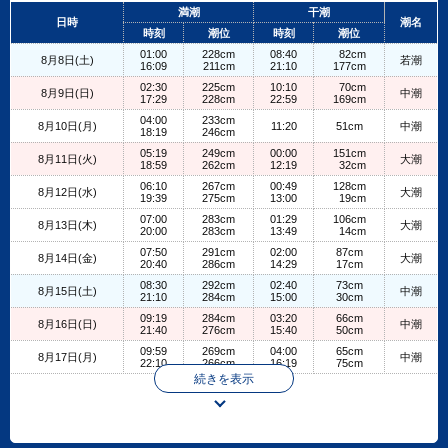
+
満潮
干潮
日時
潮名
−
時刻
潮位
時刻
潮位
01:00
228cm
08:40
82cm
8月8日(土)
若潮
16:09
211cm
21:10
177cm
02:30
225cm
10:10
70cm
8月9日(日)
中潮
17:29
228cm
22:59
169cm
04:00
233cm
8月10日(月)
11:20
51cm
中潮
18:19
246cm
05:19
249cm
00:00
151cm
8月11日(火)
大潮
18:59
262cm
12:19
32cm
06:10
267cm
00:49
128cm
8月12日(水)
大潮
19:39
275cm
13:00
19cm
07:00
283cm
01:29
106cm
8月13日(木)
大潮
20:00
283cm
13:49
14cm
07:50
291cm
02:00
87cm
8月14日(金)
大潮
20:40
286cm
14:29
17cm
08:30
292cm
02:40
73cm
8月15日(土)
中潮
21:10
284cm
15:00
30cm
09:19
284cm
03:20
66cm
8月16日(日)
中潮
21:40
276cm
15:40
50cm
09:59
269cm
04:00
65cm
8月17日(月)
中潮
22:10
266cm
16:19
75cm
続きを表示