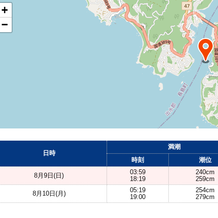
+
−
満潮
日時
時刻
潮位
03:59
240cm
8月9日(日)
18:19
259cm
05:19
254cm
8月10日(月)
19:00
279cm