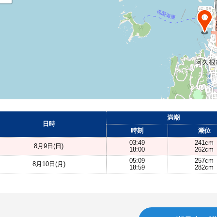
満潮
日時
時刻
潮位
03:49
241cm
8月9日(日)
18:00
262cm
05:09
257cm
8月10日(月)
18:59
282cm