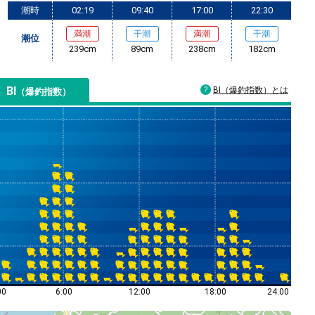
潮時
02:19
09:40
17:00
22:30
満潮
干潮
満潮
干潮
潮位
239cm
89cm
238cm
182cm
BI
BI（爆釣指数）とは
（爆釣指数）
00
6:00
12:00
18:00
24:00