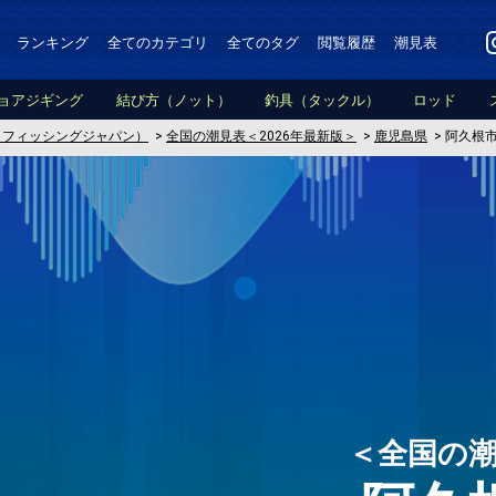
ランキング
全てのカテゴリ
全てのタグ
閲覧履歴
潮見表
ョアジギング
結び方（ノット）
釣具（タックル）
ロッド
PAN（フィッシングジャパン）
>
全国の潮見表＜2026年最新版＞
>
鹿児島県
>
阿久根
＜全国の