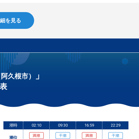
細を見る
」
（阿久根市）
表
潮時
02:10
09:30
16:59
22:29
満潮
干潮
満潮
干潮
潮位