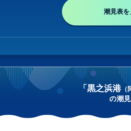
潮見表を
「黒之浜港
（
の潮見