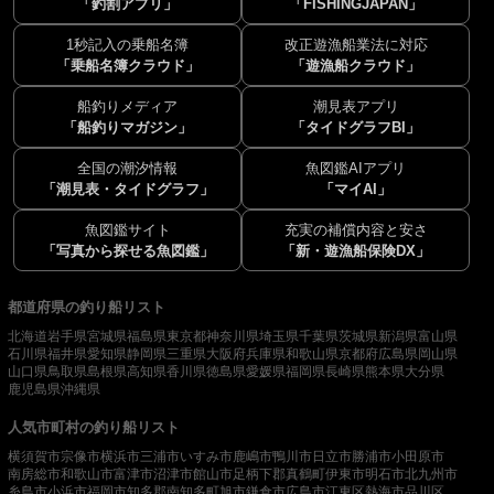
「釣割アプリ」
「FISHINGJAPAN」
1秒記入の乗船名簿
改正遊漁船業法に対応
「乗船名簿クラウド」
「遊漁船クラウド」
船釣りメディア
潮見表アプリ
「船釣りマガジン」
「タイドグラフBI」
全国の潮汐情報
魚図鑑AIアプリ
「潮見表・タイドグラフ」
「マイAI」
魚図鑑サイト
充実の補償内容と安さ
「写真から探せる魚図鑑」
「新・遊漁船保険DX」
都道府県の釣り船リスト
北海道
岩手県
宮城県
福島県
東京都
神奈川県
埼玉県
千葉県
茨城県
新潟県
富山県
石川県
福井県
愛知県
静岡県
三重県
大阪府
兵庫県
和歌山県
京都府
広島県
岡山県
山口県
鳥取県
島根県
高知県
香川県
徳島県
愛媛県
福岡県
長崎県
熊本県
大分県
鹿児島県
沖縄県
人気市町村の釣り船リスト
横須賀市
宗像市
横浜市
三浦市
いすみ市
鹿嶋市
鴨川市
日立市
勝浦市
小田原市
南房総市
和歌山市
富津市
沼津市
館山市
足柄下郡真鶴町
伊東市
明石市
北九州市
糸島市
小浜市
福岡市
知多郡南知多町
旭市
鎌倉市
広島市
江東区
熱海市
品川区