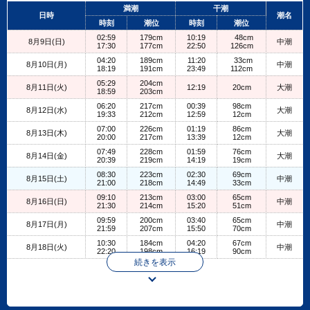
+
満潮
干潮
日時
潮名
−
時刻
潮位
時刻
潮位
02:59
179cm
10:19
48cm
8月9日(日)
中潮
17:30
177cm
22:50
126cm
04:20
189cm
11:20
33cm
8月10日(月)
中潮
18:19
191cm
23:49
112cm
05:29
204cm
8月11日(火)
12:19
20cm
大潮
18:59
203cm
06:20
217cm
00:39
98cm
8月12日(水)
大潮
19:33
212cm
12:59
12cm
07:00
226cm
01:19
86cm
8月13日(木)
大潮
20:00
217cm
13:39
12cm
07:49
228cm
01:59
76cm
8月14日(金)
大潮
20:39
219cm
14:19
19cm
08:30
223cm
02:30
69cm
8月15日(土)
中潮
21:00
218cm
14:49
33cm
09:10
213cm
03:00
65cm
8月16日(日)
中潮
21:30
214cm
15:20
51cm
09:59
200cm
03:40
65cm
8月17日(月)
中潮
21:59
207cm
15:50
70cm
10:30
184cm
04:20
67cm
8月18日(火)
中潮
22:20
198cm
16:19
90cm
続きを表示