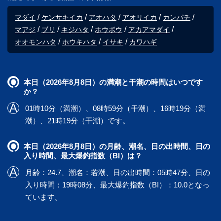
マダイ
ケンサキイカ
アオハタ
アオリイカ
カンパチ
マアジ
ブリ
キジハタ
ホウボウ
アカアマダイ
オオモンハタ
ホウキハタ
イサキ
カワハギ
本日（2026年8月8日）の満潮と干潮の時間はいつです
か？
01時10分（満潮）、08時59分（干潮）、16時19分（満
潮）、21時19分（干潮）です。
本日（2026年8月8日）の月齢、潮名、日の出時間、日の
入り時間、最大爆釣指数（BI）は？
月齢：24.7、潮名：若潮、日の出時間：05時47分、日の
入り時間：19時08分、最大爆釣指数（BI）：10.0となっ
ています。