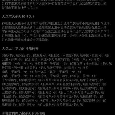
足柄下郡湯河原町
江戸川区
大田区
神栖市
賀茂郡南伊豆町
山武市
三浦郡葉山町
長岡市
平塚市
銚子市
境港市
人気港の釣り船リスト
神湊港
大原港
鐘崎漁港
間口漁港
鹿嶋旧港
金沢漁港
久慈漁港
小田原新港
飯岡漁港
真鶴港
腰越漁港
鹿嶋新港
上総湊港
加太港
手石港
岐志漁港
佐島港
明石港
走水港
宇佐美港
松輪江奈漁港
福浦港
寺泊港
乙浜漁港
金田漁港
金沢八景平潟
長井新宿港
片貝旧港
市堀川沿い
平潟港
外川漁港
那珂湊港
葉山鐙摺港
大洗港
太海漁港
大井漁港
片名漁港
姪浜漁港
波崎港
西津漁港
人気エリアの釣り船検索
関東×釣り船
関西×釣り船
東海×釣り船
北陸・甲信越×釣り船
中国・四国×釣り船
九州・沖縄×釣り船
北海道・東北×釣り船
三浦半島（神奈川県）×釣り船
相模湾（神奈川県）×釣り船
外房（千葉県）×釣り船
東京湾（神奈川県）×釣り船
駿河湾・遠州灘（静岡県）×釣り船
伊豆半島（静岡県）×釣り船
南房（千葉県）×釣り船
九十九里・銚子（千葉県）×釣り船
内房（千葉県）×釣り船
東京湾奥（千葉県）×釣り船
神奈川県×釣り船
千葉県×釣り船
静岡県×釣り船
福岡県×釣り船
茨城県×釣り船
東京都×釣り船
和歌山県×釣り船
福井県×釣り船
兵庫県×釣り船
愛知県×釣り船
広島県×釣り船
新潟県×釣り船
大阪府×釣り船
沖縄県×釣り船
京都府×釣り船
宮城県×釣り船
三重県×釣り船
鳥取県×釣り船
北海道 ×釣り船
山口県×釣り船
埼玉県×釣り船
岡山県×釣り船
愛媛県×釣り船
高知県×釣り船
熊本県×釣り船
徳島県×釣り船
鹿児島県×釣り船
長崎県×釣り船
富山県×釣り船
岩手県×釣り船
福島県×釣り船
島根県×釣り船
香川県×釣り船
大分県×釣り船
石川県×釣り船
各都道府県の船釣り釣果情報