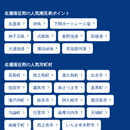
名瀬港近郊の人気潮見表ポイント
名護港
伊島
下関ボートレース場
神子元島
式根島
春野漁港
田後港
大浦漁港
灘浜緑地
常陸那珂港
名瀬港近郊の人気市町村
長島町
徳之島町
屋久島町
出水市
指宿市
霧島市
南さつま市
喜界町
瀬戸内町
姶良市
阿久根市
鹿児島市
与論町
日置市
薩摩川内市
天城町
南種子町
西之表市
いちき串木野市