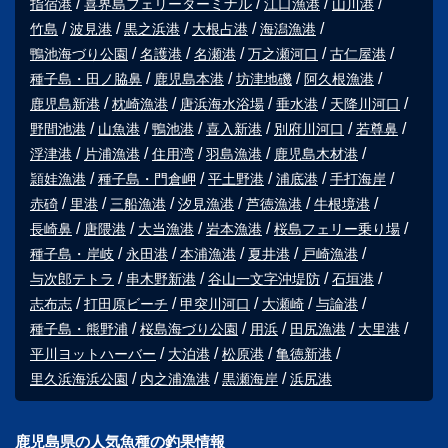
指宿港
喜界島フェリーターミナル
江口漁港
山川港
竹島
波見港
黒之浜港
大根占港
海潟漁港
鴨池海づり公園
名護港
名瀬港
万之瀬河口
古仁屋港
種子島・田ノ脇鼻
鹿児島本港
坊津地磯
阿久根漁港
鹿児島新港
枕崎漁港
唐浜海水浴場
垂水港
天降川河口
野間池港
山魚港
鴨池港
喜入新港
別府川河口
若尊鼻
浮津港
片浦漁港
住用湾
羽島漁港
鹿児島木材港
頴娃漁港
種子島・門倉岬
平土野港
浦底港
手打海岸
赤碕
里港
三船漁港
汐見漁港
芦徳漁港
牛根境港
長崎鼻
唐隈港
大当漁港
岩本漁港
桜島フェリー乗り場
種子島・岸岐
永田港
本浦漁港
夏井港
戸崎漁港
与次郎テトラ
串木野新港
谷山一文字沖堤防
石垣港
志布志
打田原ビーチ
甲突川河口
大瀬崎
与論港
種子島・熊野浦
桜島海づり公園
用浜
田尻漁港
大里港
平川ヨットハーバー
大泊港
松原港
亀徳新港
里久浜海浜公園
内之浦漁港
黒瀬海岸
浜尻港
鹿児島県の人気魚種の釣果情報