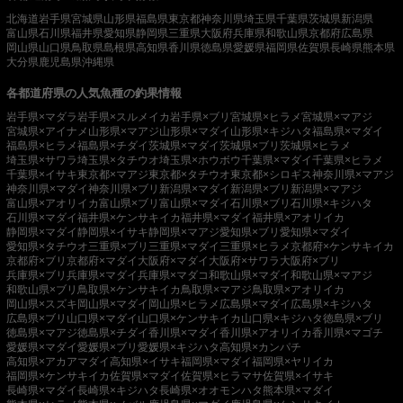
北海道
岩手県
宮城県
山形県
福島県
東京都
神奈川県
埼玉県
千葉県
茨城県
新潟県
富山県
石川県
福井県
愛知県
静岡県
三重県
大阪府
兵庫県
和歌山県
京都府
広島県
岡山県
山口県
鳥取県
島根県
高知県
香川県
徳島県
愛媛県
福岡県
佐賀県
長崎県
熊本県
大分県
鹿児島県
沖縄県
各都道府県の人気魚種の釣果情報
岩手県×マダラ
岩手県×スルメイカ
岩手県×ブリ
宮城県×ヒラメ
宮城県×マアジ
宮城県×アイナメ
山形県×マアジ
山形県×マダイ
山形県×キジハタ
福島県×マダイ
福島県×ヒラメ
福島県×チダイ
茨城県×マダイ
茨城県×ブリ
茨城県×ヒラメ
埼玉県×サワラ
埼玉県×タチウオ
埼玉県×ホウボウ
千葉県×マダイ
千葉県×ヒラメ
千葉県×イサキ
東京都×マアジ
東京都×タチウオ
東京都×シロギス
神奈川県×マアジ
神奈川県×マダイ
神奈川県×ブリ
新潟県×マダイ
新潟県×ブリ
新潟県×マアジ
富山県×アオリイカ
富山県×ブリ
富山県×マダイ
石川県×ブリ
石川県×キジハタ
石川県×マダイ
福井県×ケンサキイカ
福井県×マダイ
福井県×アオリイカ
静岡県×マダイ
静岡県×イサキ
静岡県×マアジ
愛知県×ブリ
愛知県×マダイ
愛知県×タチウオ
三重県×ブリ
三重県×マダイ
三重県×ヒラメ
京都府×ケンサキイカ
京都府×ブリ
京都府×マダイ
大阪府×マダイ
大阪府×サワラ
大阪府×ブリ
兵庫県×ブリ
兵庫県×マダイ
兵庫県×マダコ
和歌山県×マダイ
和歌山県×マアジ
和歌山県×ブリ
鳥取県×ケンサキイカ
鳥取県×マアジ
鳥取県×アオリイカ
岡山県×スズキ
岡山県×マダイ
岡山県×ヒラメ
広島県×マダイ
広島県×キジハタ
広島県×ブリ
山口県×マダイ
山口県×ケンサキイカ
山口県×キジハタ
徳島県×ブリ
徳島県×マアジ
徳島県×チダイ
香川県×マダイ
香川県×アオリイカ
香川県×マゴチ
愛媛県×マダイ
愛媛県×ブリ
愛媛県×キジハタ
高知県×カンパチ
高知県×アカアマダイ
高知県×イサキ
福岡県×マダイ
福岡県×ヤリイカ
福岡県×ケンサキイカ
佐賀県×マダイ
佐賀県×ヒラマサ
佐賀県×イサキ
長崎県×マダイ
長崎県×キジハタ
長崎県×オオモンハタ
熊本県×マダイ