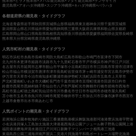
熊本県×ヒラメ
熊本県×メバル
鹿児島県×マダイ
鹿児島県×ケンサキイカ
鹿児島県×アオハタ
沖縄県×スジアラ
沖縄県×キハダ
沖縄県×バラハタ
各都道府県の潮見表・タイドグラフ
北海道
青森県
岩手県
秋田県
宮城県
山形県
福島県
東京都
神奈川県
千葉県
茨城県
新潟県
富山県
石川県
福井県
愛知県
静岡県
三重県
大阪府
兵庫県
和歌山県
京都府
広島県
岡山県
山口県
鳥取県
島根県
高知県
香川県
徳島県
愛媛県
福岡県
佐賀県
長崎県
熊本県
大分県
宮崎県
鹿児島県
沖縄県
人気市町村の潮見表・タイドグラフ
明石市
浜松市
糸島市
長崎市
周防大島町
広島市
和歌山市
鳴門市
富津市
下関市
北九州市
木更津市
姫路市
淡路市
九十九里町
石巻市
平戸市
横浜市
神戸市
江戸川区
名古屋市
呉市
延岡市
志摩市
館山市
平塚市
小豆島町
四日市市
江田島市
常滑市
沼津市
松山市
福山市
横須賀市
唐津市
津市
長島町
佐世保市
茅ヶ崎市
浦安市
宮古島市
伊勢市
伊万里市
天草市
今治市
南知多町
勝浦市
南伊勢町
大洗町
浜田市
五島市
上天草市
芦北町
愛南町
いわき市
大磯町
長門市
千葉市
焼津市
亘理町
境港市
田原市
臼杵市
鈴鹿市
西尾市
恩納村
銚子市
仙台市
八戸市
芦屋町
光市
舞鶴市
行橋市
碧南市
西海市
高松市
葉山町
徳之島町
気仙沼市
市川市
桑名市
廿日市市
福岡市
赤穂市
屋久島町
苫小牧市
玉名市
糸魚川市
川崎市
尾鷲市
柳井市
宇土市
加古川市
宗像市
諫早市
西宮市
上越市
倉敷市
出水市
南あわじ市
人気ポイントの潮見表・タイドグラフ
若洲海浜公園
本牧海釣り施設
三番瀬
鹿島港
横浜
舞阪漁港
那珂湊港
豊浜漁港
宇野港
小名浜港
貝塚人工島
加太漁港
大津港
葛西海浜公園
アジュール舞子
野島公園
閖上港
福田港
須磨海岸
清水港
旧江戸川河口
新舞子マリンパーク
相馬港
三池港
東扇島西公園
三浦海岸
南芦屋浜
二見港
片貝漁港
平和島ボートレース場
野北漁港