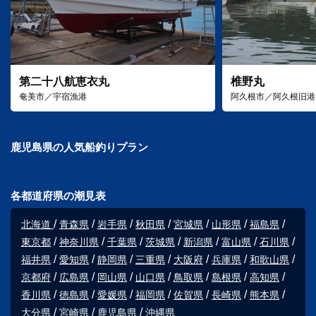
第二十八航恵衣丸
椎野丸
奄美市／宇宿漁港
阿久根市／阿久根旧港
鹿児島県の人気船釣りプラン
各都道府県の潮見表
北海道
青森県
岩手県
秋田県
宮城県
山形県
福島県
東京都
神奈川県
千葉県
茨城県
新潟県
富山県
石川県
福井県
愛知県
静岡県
三重県
大阪府
兵庫県
和歌山県
京都府
広島県
岡山県
山口県
鳥取県
島根県
高知県
香川県
徳島県
愛媛県
福岡県
佐賀県
長崎県
熊本県
大分県
宮崎県
鹿児島県
沖縄県