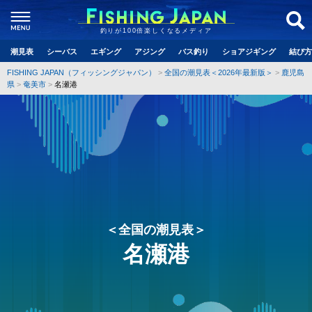
釣りが100倍楽しくなるメディア
潮見表
シーバス
エギング
アジング
バス釣り
ショアジギング
結び方
FISHING JAPAN（フィッシングジャパン）
全国の潮見表＜2026年最新版＞
鹿児島
県
奄美市
名瀬港
＜全国の潮見表＞
名瀬港