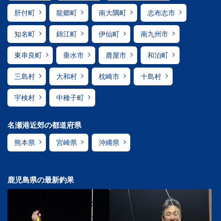
肝付町
龍郷町
南大隅町
志布志市
知名町
錦江町
伊仙町
南九州市
東串良町
垂水市
鹿屋市
和泊町
三島村
大和村
枕崎市
十島村
宇検村
中種子町
名瀬港近郊の都道府県
熊本県
宮崎県
沖縄県
鹿児島県の最新釣果