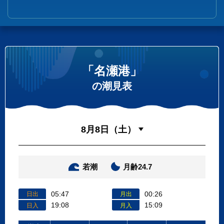
「名瀬港」
の潮見表
若潮
月齢24.7
05:47
00:26
日出
月出
19:08
15:09
日入
月入