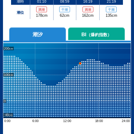
潮時
01:10
08:59
16:19
21:19
満潮
干潮
満潮
干潮
潮位
178cm
62cm
162cm
135cm
潮汐
BI
（爆釣指数）
200
100
0
-40
0:00
6:00
12:00
18:00
24:00
Leaflet
| ©
OpenStreetMap contributors