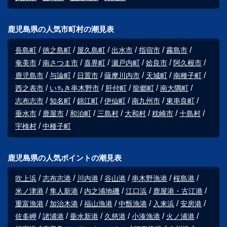
鹿児島県の人気市町村の潮見表
長島町
徳之島町
屋久島町
出水市
指宿市
霧島市
奄美市
南さつま市
喜界町
瀬戸内町
姶良市
阿久根市
鹿児島市
与論町
日置市
薩摩川内市
天城町
南種子町
西之表市
いちき串木野市
肝付町
龍郷町
南大隅町
志布志市
知名町
錦江町
伊仙町
南九州市
東串良町
垂水市
鹿屋市
和泊町
三島村
大和村
枕崎市
十島村
宇検村
中種子町
鹿児島県の人気ポイントの潮見表
吹上浜
志布志港
川内港
谷山港
串木野漁港
桜島港
米ノ津港
隼人新港
内之浦地磯
江口浜
鹿屋港・古江港
重富漁港
加治木港
福山漁港
中甑漁港
入来浜
安房港
佐多岬
諸浦港
垂水新港
久慈港
小湊漁港
火ノ浦港