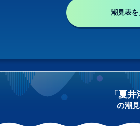
潮見表を
「夏井
の潮見