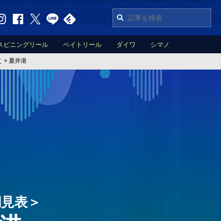
スピニングリール
ベイトリール
ダイワ
シマノ
市
>
夏井港
潮見表＞