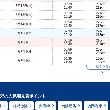
05:20
211cm
8月12日(水)
18:40
212cm
06:10
221cm
8月13日(木)
19:19
216cm
06:59
225cm
8月14日(金)
19:40
217cm
07:30
224cm
8月15日(土)
20:10
215cm
08:19
216cm
8月16日(日)
20:39
211cm
08:59
203cm
8月17日(月)
21:00
205cm
09:39
186cm
8月18日(火)
21:30
198cm
続きを表
郊の人気潮見表ポイント
港
柿浦漁港
角田岬
南浜堤防
浜岡海岸