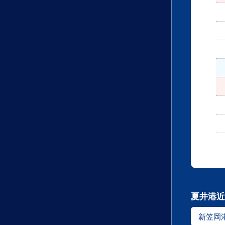
夏井港近
新笠岡