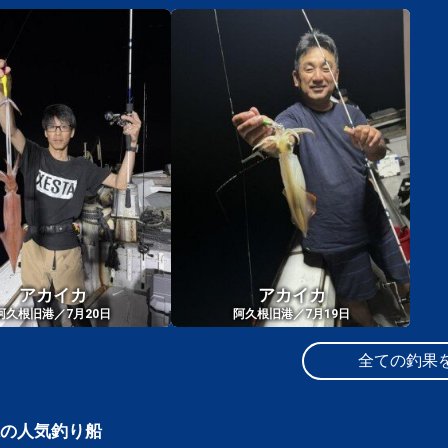
アカイカ
アカイカ
阿久根旧港／7月20日
阿久根旧港／7月19日
全ての釣果
の人気釣り船