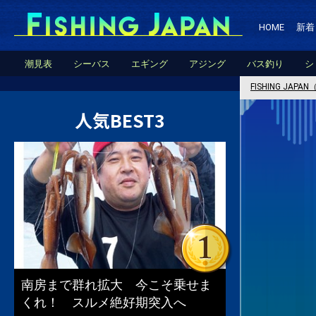
HOME
新着
潮見表
シーバス
エギング
アジング
バス釣り
シ
FISHING JA
人気BEST3
南房まで群れ拡大 今こそ乗せま
くれ！ スルメ絶好期突入へ