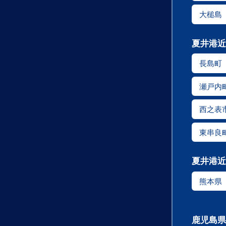
大槌島
夏井港近
長島町
瀬戸内
西之表
東串良
夏井港近
熊本県
鹿児島県