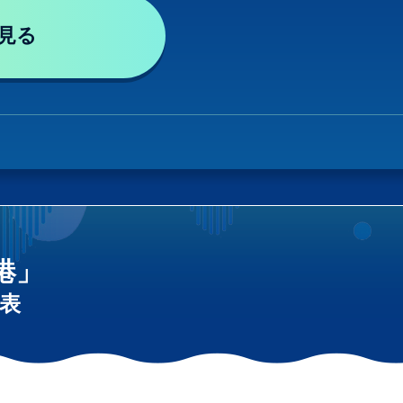
見る
港」
表