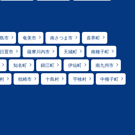
島市
奄美市
南さつま市
喜界町
日置市
薩摩川内市
天城町
南種子町
知名町
錦江町
伊仙町
南九州市
村
枕崎市
十島村
宇検村
中種子町