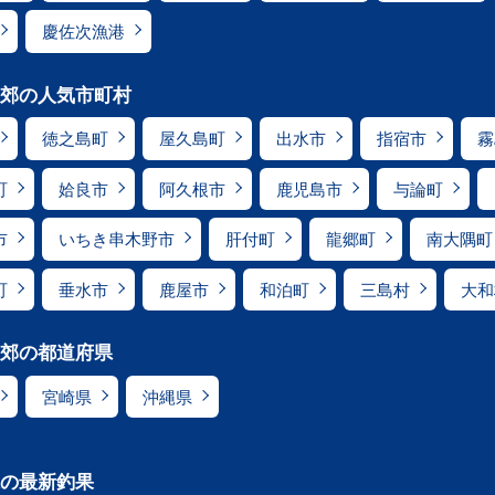
慶佐次漁港
郊の人気市町村
徳之島町
屋久島町
出水市
指宿市
霧
町
姶良市
阿久根市
鹿児島市
与論町
市
いちき串木野市
肝付町
龍郷町
南大隅町
町
垂水市
鹿屋市
和泊町
三島村
大和
郊の都道府県
宮崎県
沖縄県
の最新釣果