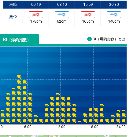
潮時
00:19
08:10
15:59
20:30
満潮
干潮
満潮
干潮
潮位
178cm
62cm
165cm
140cm
BI
BI（爆釣指数）とは
（爆釣指数）
00
6:00
12:00
18:00
24:00