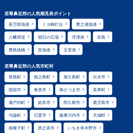
若尊鼻近郊の人気潮見表ポイント
長万部漁港
ミヨ崎灯台
豊之浦漁港
八幡突堤
朝日の広場
浮津港
佐島
豊島桟橋
室漁港
文里港
若尊鼻近郊の人気市町村
長島町
徳之島町
屋久島町
出水市
指宿市
奄美市
南さつま市
喜界町
瀬戸内町
姶良市
阿久根市
鹿児島市
与論町
日置市
薩摩川内市
天城町
南種子町
西之表市
いちき串木野市