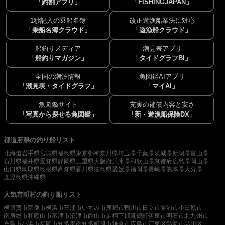
「釣割アプリ」
「FISHINGJAPAN」
1秒記入の乗船名簿
改正遊漁船業法に対応
「乗船名簿クラウド」
「遊漁船クラウド」
船釣りメディア
潮見表アプリ
「船釣りマガジン」
「タイドグラフBI」
全国の潮汐情報
魚図鑑AIアプリ
「潮見表・タイドグラフ」
「マイAI」
魚図鑑サイト
充実の補償内容と安さ
「写真から探せる魚図鑑」
「新・遊漁船保険DX」
都道府県の釣り船リスト
北海道
岩手県
宮城県
福島県
東京都
神奈川県
埼玉県
千葉県
茨城県
新潟県
富山県
石川県
福井県
愛知県
静岡県
三重県
大阪府
兵庫県
和歌山県
京都府
広島県
岡山県
山口県
鳥取県
島根県
高知県
香川県
徳島県
愛媛県
福岡県
長崎県
熊本県
大分県
鹿児島県
沖縄県
人気市町村の釣り船リスト
横須賀市
宗像市
横浜市
三浦市
いすみ市
鹿嶋市
鴨川市
日立市
勝浦市
小田原市
南房総市
和歌山市
富津市
沼津市
館山市
足柄下郡真鶴町
伊東市
明石市
北九州市
糸島市
小浜市
福岡市
知多郡南知多町
旭市
鎌倉市
広島市
江東区
熱海市
品川区