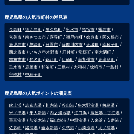
鹿児島県の人気市町村の潮見表
長島町
徳之島町
屋久島町
出水市
指宿市
霧島市
奄美市
南さつま市
喜界町
瀬戸内町
姶良市
阿久根市
鹿児島市
与論町
日置市
薩摩川内市
天城町
南種子町
西之表市
いちき串木野市
肝付町
龍郷町
南大隅町
志布志市
知名町
錦江町
伊仙町
南九州市
東串良町
垂水市
鹿屋市
和泊町
三島村
大和村
枕崎市
十島村
宇検村
中種子町
鹿児島県の人気ポイントの潮見表
吹上浜
志布志港
川内港
谷山港
串木野漁港
桜島港
米ノ津港
隼人新港
内之浦地磯
江口浜
鹿屋港・古江港
重富漁港
加治木港
福山漁港
中甑漁港
入来浜
安房港
佐多岬
諸浦港
垂水新港
久慈港
小湊漁港
火ノ浦港