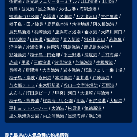
指宿港
喜界島フェリーターミナル
江口漁港
山川港
竹島
波見港
黒之浜港
大根占港
海潟漁港
鴨池海づり公園
名護港
名瀬港
万之瀬河口
古仁屋港
種子島・田ノ脇鼻
鹿児島本港
坊津地磯
阿久根漁港
鹿児島新港
枕崎漁港
唐浜海水浴場
垂水港
天降川河口
野間池港
山魚港
鴨池港
喜入新港
別府川河口
若尊鼻
浮津港
片浦漁港
住用湾
羽島漁港
鹿児島木材港
頴娃漁港
種子島・門倉岬
平土野港
浦底港
手打海岸
赤碕
里港
三船漁港
汐見漁港
芦徳漁港
牛根境港
長崎鼻
唐隈港
大当漁港
岩本漁港
桜島フェリー乗り場
種子島・岸岐
永田港
本浦漁港
夏井港
戸崎漁港
与次郎テトラ
串木野新港
谷山一文字沖堤防
石垣港
志布志
打田原ビーチ
甲突川河口
大瀬崎
与論港
種子島・熊野浦
桜島海づり公園
用浜
田尻漁港
大里港
平川ヨットハーバー
大泊港
松原港
亀徳新港
里久浜海浜公園
内之浦漁港
黒瀬海岸
浜尻港
鹿児島県の人気魚種の釣果情報