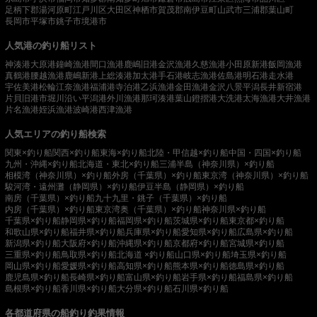
足柄下郡湯河原町
江戸川区
大田区
神栖市
賀茂郡南伊豆町
山武市
三浦郡葉山町
長岡市
平塚市
銚子市
境港市
人気港の釣り船リスト
神湊港
大原港
鐘崎漁港
間口漁港
鹿嶋旧港
金沢漁港
久慈漁港
小田原新港
飯岡漁港
真鶴港
腰越漁港
鹿嶋新港
上総湊港
加太港
手石港
岐志漁港
佐島港
明石港
走水港
宇佐美港
松輪江奈漁港
福浦港
寺泊港
乙浜漁港
金田漁港
金沢八景平潟
長井新宿港
片貝旧港
市堀川沿い
平潟港
外川漁港
那珂湊港
葉山鐙摺港
大洗港
太海漁港
大井漁港
片名漁港
姪浜漁港
波崎港
西津漁港
人気エリアの釣り船検索
関東×釣り船
関西×釣り船
東海×釣り船
北陸・甲信越×釣り船
中国・四国×釣り船
九州・沖縄×釣り船
北海道・東北×釣り船
三浦半島（神奈川県）×釣り船
相模湾（神奈川県）×釣り船
外房（千葉県）×釣り船
東京湾（神奈川県）×釣り船
駿河湾・遠州灘（静岡県）×釣り船
伊豆半島（静岡県）×釣り船
南房（千葉県）×釣り船
九十九里・銚子（千葉県）×釣り船
内房（千葉県）×釣り船
東京湾奥（千葉県）×釣り船
神奈川県×釣り船
千葉県×釣り船
静岡県×釣り船
福岡県×釣り船
茨城県×釣り船
東京都×釣り船
和歌山県×釣り船
福井県×釣り船
兵庫県×釣り船
愛知県×釣り船
広島県×釣り船
新潟県×釣り船
大阪府×釣り船
沖縄県×釣り船
京都府×釣り船
宮城県×釣り船
三重県×釣り船
鳥取県×釣り船
北海道 ×釣り船
山口県×釣り船
埼玉県×釣り船
岡山県×釣り船
愛媛県×釣り船
高知県×釣り船
熊本県×釣り船
徳島県×釣り船
鹿児島県×釣り船
長崎県×釣り船
富山県×釣り船
岩手県×釣り船
福島県×釣り船
島根県×釣り船
香川県×釣り船
大分県×釣り船
石川県×釣り船
各都道府県の船釣り釣果情報