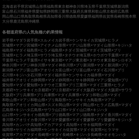
北海道
岩手県
宮城県
山形県
福島県
東京都
神奈川県
埼玉県
千葉県
茨城県
新潟県
富山県
石川県
福井県
愛知県
静岡県
三重県
大阪府
兵庫県
和歌山県
京都府
広島県
岡山県
山口県
鳥取県
島根県
高知県
香川県
徳島県
愛媛県
福岡県
佐賀県
長崎県
熊本県
大分県
鹿児島県
沖縄県
各都道府県の人気魚種の釣果情報
岩手県×マダラ
岩手県×スルメイカ
岩手県×ケンサキイカ
宮城県×ヒラメ
宮城県×マアジ
宮城県×アイナメ
山形県×マアジ
山形県×マダイ
山形県×キジハタ
福島県×マダイ
福島県×ヒラメ
福島県×チダイ
茨城県×マダイ
茨城県×ブリ
茨城県×ヒラメ
埼玉県×サワラ
埼玉県×タチウオ
埼玉県×ホウボウ
千葉県×マダイ
千葉県×ヒラメ
千葉県×イサキ
東京都×マアジ
東京都×タチウオ
東京都×シロギス
神奈川県×マアジ
神奈川県×マダイ
神奈川県×ブリ
新潟県×マダイ
新潟県×ブリ
新潟県×マアジ
富山県×アオリイカ
富山県×ブリ
富山県×マダイ
石川県×ブリ
石川県×キジハタ
石川県×マダイ
福井県×ケンサキイカ
福井県×マダイ
福井県×アオリイカ
静岡県×マダイ
静岡県×イサキ
静岡県×マアジ
愛知県×ブリ
愛知県×マダイ
愛知県×タチウオ
三重県×ブリ
三重県×マダイ
三重県×ヒラメ
京都府×ケンサキイカ
京都府×ブリ
京都府×マダイ
大阪府×マダイ
大阪府×サワラ
大阪府×ブリ
兵庫県×ブリ
兵庫県×マダイ
兵庫県×マダコ
和歌山県×マダイ
和歌山県×マアジ
和歌山県×ブリ
鳥取県×ケンサキイカ
鳥取県×マアジ
鳥取県×アオリイカ
岡山県×スズキ
岡山県×マダイ
岡山県×ヒラメ
広島県×マダイ
広島県×キジハタ
広島県×サワラ
山口県×マダイ
山口県×キジハタ
山口県×ケンサキイカ
徳島県×ブリ
徳島県×マアジ
徳島県×チダイ
香川県×マダイ
香川県×アオリイカ
香川県×マゴチ
愛媛県×マダイ
愛媛県×ブリ
愛媛県×キジハタ
高知県×カンパチ
高知県×アカアマダイ
高知県×イサキ
福岡県×マダイ
福岡県×ヤリイカ
福岡県×ケンサキイカ
佐賀県×マダイ
佐賀県×ヒラマサ
佐賀県×アカアマダイ
長崎県×マダイ
長崎県×キジハタ
長崎県×オオモンハタ