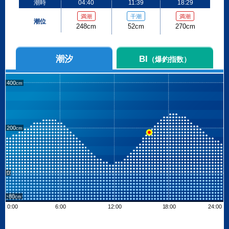
潮時
04:40
11:39
18:29
満潮
干潮
満潮
潮位
248cm
52cm
270cm
潮汐
BI
（爆釣指数）
400
200
0
-80
0:00
6:00
12:00
18:00
24:00
Leaflet
| ©
OpenStreetMap contributors