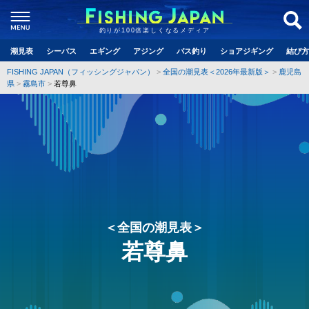
釣りが100倍楽しくなるメディア
潮見表
シーバス
エギング
アジング
バス釣り
ショアジギング
結び方
FISHING JAPAN（フィッシングジャパン）
全国の潮見表＜2026年最新版＞
鹿児島
県
霧島市
若尊鼻
＜全国の潮見表＞
若尊鼻