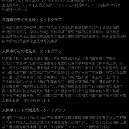
熊本県×マダイ
熊本県×ヒラメ
熊本県×メバル
鹿児島県×マダイ
鹿児島県×ケンサキイカ
鹿児島県×アオリイカ
沖縄県×スジアラ
沖縄県×キハダ
沖縄県×バラハタ
各都道府県の潮見表・タイドグラフ
北海道
青森県
岩手県
秋田県
宮城県
山形県
福島県
東京都
神奈川県
千葉県
茨城県
新潟県
富山県
石川県
福井県
愛知県
静岡県
三重県
大阪府
兵庫県
和歌山県
京都府
広島県
岡山県
山口県
鳥取県
島根県
高知県
香川県
徳島県
愛媛県
福岡県
佐賀県
長崎県
熊本県
大分県
宮崎県
鹿児島県
沖縄県
人気市町村の潮見表・タイドグラフ
明石市
浜松市
糸島市
長崎市
周防大島町
広島市
和歌山市
鳴門市
富津市
下関市
北九州市
木更津市
姫路市
淡路市
九十九里町
石巻市
平戸市
横浜市
神戸市
江戸川区
名古屋市
呉市
延岡市
志摩市
館山市
平塚市
小豆島町
四日市市
江田島市
常滑市
沼津市
松山市
福山市
横須賀市
唐津市
津市
長島町
佐世保市
茅ヶ崎市
浦安市
伊勢市
宮古島市
伊万里市
天草市
今治市
南知多町
勝浦市
南伊勢町
大洗町
浜田市
五島市
上天草市
芦北町
愛南町
いわき市
大磯町
千葉市
長門市
焼津市
亘理町
境港市
田原市
臼杵市
鈴鹿市
西尾市
恩納村
仙台市
銚子市
八戸市
芦屋町
光市
舞鶴市
行橋市
碧南市
西海市
高松市
葉山町
徳之島町
気仙沼市
市川市
桑名市
廿日市市
福岡市
赤穂市
屋久島町
苫小牧市
玉名市
糸魚川市
川崎市
尾鷲市
柳井市
宇土市
加古川市
宗像市
諫早市
西宮市
上越市
倉敷市
出水市
南あわじ市
人気ポイントの潮見表・タイドグラフ
若洲海浜公園
本牧海釣り施設
三番瀬
鹿島港
横浜
舞阪漁港
那珂湊港
豊浜漁港
宇野港
小名浜港
貝塚人工島
加太漁港
大津港
葛西海浜公園
アジュール舞子
野島公園
閖上港
福田港
須磨海岸
清水港
旧江戸川河口
新舞子マリンパーク
相馬港
三池港