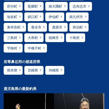
肝付町
龍郷町
南大隅町
志布志市
知名町
錦江町
伊仙町
南九州市
東串良町
垂水市
鹿屋市
和泊町
三島村
大和村
枕崎市
十島村
宇検村
中種子町
若尊鼻近郊の都道府県
熊本県
宮崎県
沖縄県
鹿児島県の最新釣果