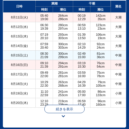
+
満潮
干潮
日時
潮名
−
時刻
潮位
時刻
潮位
05:40
264cm
00:19
142cm
8月11日(火)
大潮
19:00
286cm
12:29
35cm
06:30
280cm
00:59
123cm
8月12日(水)
大潮
19:39
297cm
13:10
23cm
07:19
293cm
01:39
106cm
8月13日(木)
大潮
20:10
303cm
13:50
19cm
07:59
300cm
02:10
92cm
8月14日(金)
大潮
20:40
303cm
14:29
24cm
08:30
300cm
02:49
81cm
8月15日(土)
中潮
21:09
299cm
15:00
36cm
09:10
294cm
03:19
76cm
8月16日(日)
中潮
21:39
291cm
15:30
54cm
09:49
281cm
03:59
75cm
8月17日(月)
中潮
22:00
281cm
16:00
78cm
10:29
263cm
04:29
79cm
8月18日(火)
中潮
22:30
268cm
16:39
105cm
11:10
241cm
05:00
86cm
8月19日(水)
小潮
22:59
253cm
17:00
133cm
12:10
219cm
05:59
96cm
8月20日(木)
小潮
23:29
238cm
17:40
160cm
続きを表示