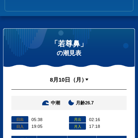
「若尊鼻」
の潮見表
中潮
月齢26.7
05:38
02:16
日出
月出
19:05
17:18
日入
月入