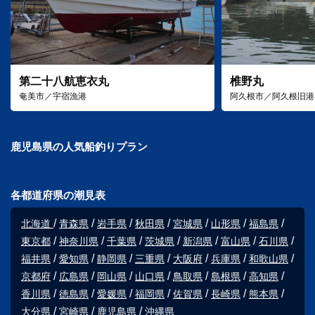
第二十八航恵衣丸
椎野丸
奄美市／宇宿漁港
阿久根市／阿久根旧港
鹿児島県の人気船釣りプラン
各都道府県の潮見表
北海道
青森県
岩手県
秋田県
宮城県
山形県
福島県
東京都
神奈川県
千葉県
茨城県
新潟県
富山県
石川県
福井県
愛知県
静岡県
三重県
大阪府
兵庫県
和歌山県
京都府
広島県
岡山県
山口県
鳥取県
島根県
高知県
香川県
徳島県
愛媛県
福岡県
佐賀県
長崎県
熊本県
大分県
宮崎県
鹿児島県
沖縄県