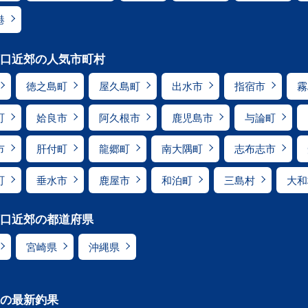
港
口近郊の人気市町村
徳之島町
屋久島町
出水市
指宿市
霧
町
姶良市
阿久根市
鹿児島市
与論町
市
肝付町
龍郷町
南大隅町
志布志市
町
垂水市
鹿屋市
和泊町
三島村
大和
口近郊の都道府県
宮崎県
沖縄県
の最新釣果