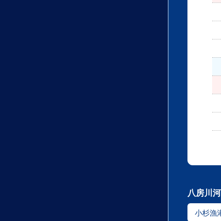
八房川河
小杉漁