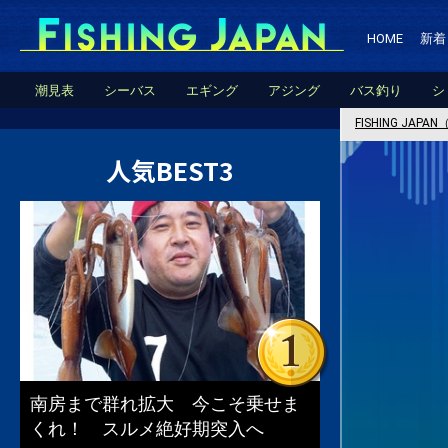
HOME
新着
潮見表
シーバス
エギング
アジング
バス釣り
シ
FISHING JA
人気BEST3
南房まで群れ拡大 今こそ乗せま
くれ！ スルメ絶好期突入へ