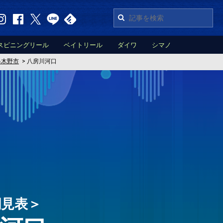
スピニングリール
ベイトリール
ダイワ
シマノ
串木野市
>
八房川河口
潮見表＞