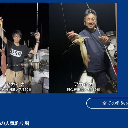
アカイカ
アカイカ
阿久根旧港／7月20日
阿久根旧港／7月19日
全ての釣果
の人気釣り船