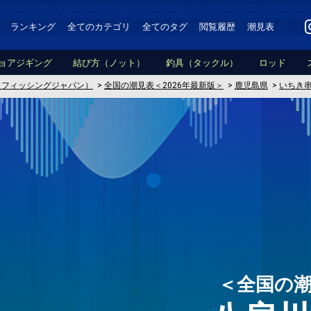
ランキング
全てのカテゴリ
全てのタグ
閲覧履歴
潮見表
ョアジギング
結び方（ノット）
釣具（タックル）
ロッド
PAN（フィッシングジャパン）
>
全国の潮見表＜2026年最新版＞
>
鹿児島県
>
いちき
＜全国の