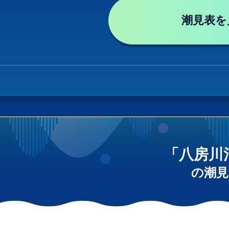
潮見表を
「八房川
の潮見