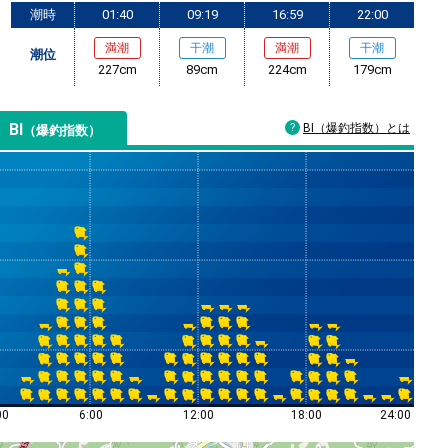
潮時
01:40
09:19
16:59
22:00
満潮
干潮
満潮
干潮
潮位
227cm
89cm
224cm
179cm
BI
BI（爆釣指数）とは
（爆釣指数）
00
6:00
12:00
18:00
24:00