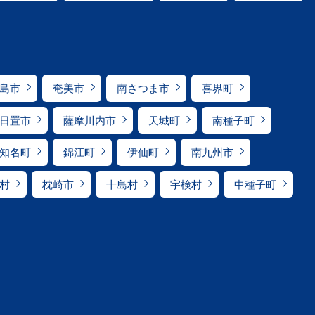
島市
奄美市
南さつま市
喜界町
日置市
薩摩川内市
天城町
南種子町
知名町
錦江町
伊仙町
南九州市
村
枕崎市
十島村
宇検村
中種子町