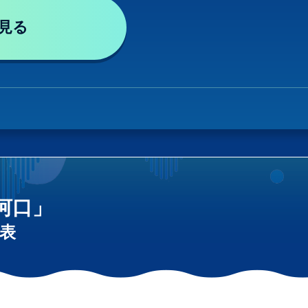
見る
河口」
表