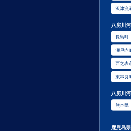
沢津漁
八房川河
長島町
瀬戸内
西之表
東串良
八房川河
熊本県
鹿児島県