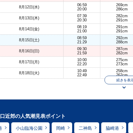
06:59
269cm
8月12日(水)
20:00
286cm
07:39
282cm
8月13日(木)
20:30
291cm
08:19
291cm
8月14日(金)
21:00
291cm
08:59
292cm
8月15日(土)
21:29
288cm
09:30
287cm
8月16日(日)
21:59
282cm
10:00
275cm
8月17日(月)
22:20
273cm
10:49
258cm
8月18日(火)
22:49
262cm
続きを表
口近郊の人気潮見表ポイント
港
小山臨海公園
岡崎
二神島
脇崎港