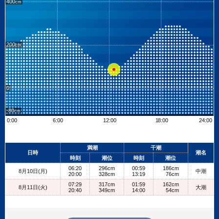
400
200
0
-80
0:00
6:00
12:00
18:00
24:00
Leaflet
| ©
OpenStreetMap contributors
+
満潮
干潮
日時
潮名
−
時刻
潮位
時刻
潮位
06:20
296cm
00:59
186cm
8月10日(月)
中潮
20:00
328cm
13:19
76cm
07:29
317cm
01:59
162cm
8月11日(火)
大潮
20:40
349cm
14:00
54cm