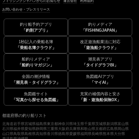
フィッシングジャパンからのお知らせ
運営会社
利用規約
お問い合わせ・プレスリリース
釣り船予約アプリ
釣りメディア
「釣割アプリ」
「FISHINGJAPAN」
1秒記入の乗船名簿
改正遊漁船業法に対応
「乗船名簿クラウド」
「遊漁船クラウド」
船釣りメディア
潮見表アプリ
「船釣りマガジン」
「タイドグラフBI」
全国の潮汐情報
魚図鑑AIアプリ
「潮見表・タイドグラフ」
「マイAI」
魚図鑑サイト
充実の補償内容と安さ
「写真から探せる魚図鑑」
「新・遊漁船保険DX」
都道府県の釣り船リスト
北海道
岩手県
宮城県
福島県
東京都
神奈川県
埼玉県
千葉県
茨城県
新潟県
富山県
石川県
福井県
愛知県
静岡県
三重県
大阪府
兵庫県
和歌山県
京都府
広島県
岡山県
山口県
鳥取県
島根県
高知県
香川県
徳島県
愛媛県
福岡県
長崎県
熊本県
大分県
鹿児島県
沖縄県