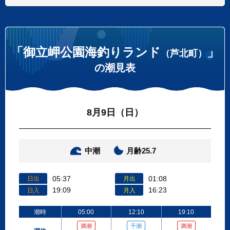
「御立岬公園海釣りランド
」
（芦北町）
の潮見表
8月9日（日）
中潮
月齢25.7
05:37
01:08
日出
月出
19:09
16:23
日入
月入
潮時
05:00
12:10
19:10
満潮
干潮
満潮