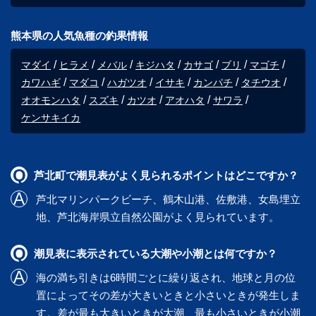
熊本県の人気魚種の釣果情報
マダイ
ヒラメ
メバル
キジハタ
カサゴ
ブリ
マゴチ
カワハギ
マダコ
ハガツオ
イサキ
カンパチ
タチウオ
オオモンハタ
スズキ
カツオ
アオハタ
サワラ
ケンサキイカ
芦北町で潮見表がよく見られるポイントはどこですか？
芦北マリンパークビーチ
、
鶴木山港
、
佐敷港
、
女島埋立
地
、
芦北海岸県立自然公園
がよく見られています。
潮見表に表示されている大潮や小潮とは何ですか？
海の満ち引きは6時間ごとに繰り返され、地球と月の位
置によってその差が大きいときと小さいときが発生しま
す。差が最も大きいときが大潮、最も小さいときが小潮