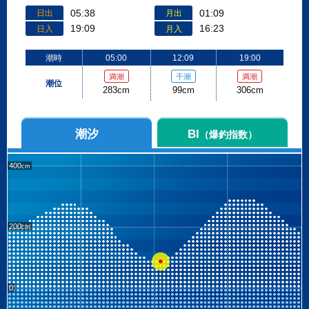
05:38
01:09
日出
月出
19:09
16:23
日入
月入
潮時
05:00
12:09
19:00
満潮
干潮
満潮
潮位
283cm
99cm
306cm
潮汐
BI
（爆釣指数）
400
200
0