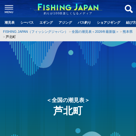
釣りが100倍楽しくなるメディア
潮見表
シーバス
エギング
アジング
バス釣り
ショアジギング
結び方
FISHING JAPAN（フィッシングジャパン）
全国の潮見表＜2026年最新版＞
熊本県
芦北町
＜全国の潮見表＞
芦北町