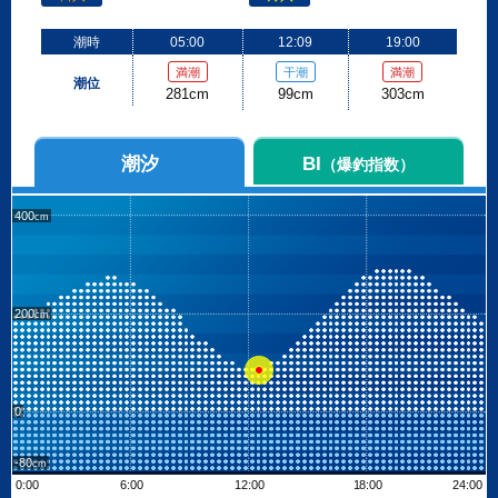
潮時
05:00
12:09
19:00
満潮
干潮
満潮
潮位
281cm
99cm
303cm
潮汐
BI
（爆釣指数）
400
200
0
-80
0:00
6:00
12:00
18:00
24:00