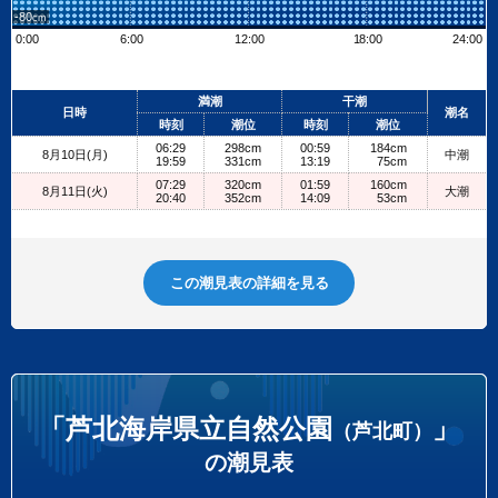
-80
0:00
6:00
12:00
18:00
24:00
Leaflet
| ©
OpenStreetMap contributors
+
満潮
干潮
日時
潮名
−
時刻
潮位
時刻
潮位
06:29
298cm
00:59
184cm
8月10日(月)
中潮
19:59
331cm
13:19
75cm
07:29
320cm
01:59
160cm
8月11日(火)
大潮
20:40
352cm
14:09
53cm
この潮見表の詳細を見る
「芦北海岸県立自然公園
」
（芦北町）
の潮見表