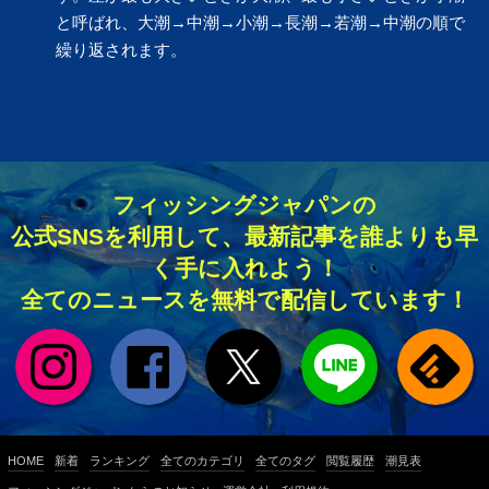
と呼ばれ、大潮→中潮→小潮→長潮→若潮→中潮の順で
繰り返されます。
フィッシングジャパンの
公式SNSを利用して、最新記事を誰よりも早
く手に入れよう！
全てのニュースを無料で配信しています！
HOME
新着
ランキング
全てのカテゴリ
全てのタグ
閲覧履歴
潮見表