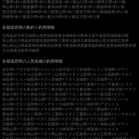
三重県×釣り船
鳥取県×釣り船
北海道 ×釣り船
山口県×釣り船
埼玉県×釣り船
岡山県×釣り船
愛媛県×釣り船
高知県×釣り船
熊本県×釣り船
徳島県×釣り船
鹿児島県×釣り船
長崎県×釣り船
富山県×釣り船
岩手県×釣り船
福島県×釣り船
島根県×釣り船
香川県×釣り船
大分県×釣り船
石川県×釣り船
各都道府県の船釣り釣果情報
北海道
岩手県
宮城県
山形県
福島県
東京都
神奈川県
埼玉県
千葉県
茨城県
新潟県
富山県
石川県
福井県
愛知県
静岡県
三重県
大阪府
兵庫県
和歌山県
京都府
広島県
岡山県
山口県
鳥取県
島根県
高知県
香川県
徳島県
愛媛県
福岡県
佐賀県
長崎県
熊本県
大分県
鹿児島県
沖縄県
各都道府県の人気魚種の釣果情報
岩手県×マダラ
岩手県×スルメイカ
岩手県×ブリ
宮城県×ヒラメ
宮城県×マアジ
宮城県×アイナメ
山形県×マアジ
山形県×マダイ
山形県×キジハタ
福島県×マダイ
福島県×ヒラメ
福島県×チダイ
茨城県×マダイ
茨城県×ブリ
茨城県×ヒラメ
埼玉県×サワラ
埼玉県×タチウオ
埼玉県×ホウボウ
千葉県×マダイ
千葉県×ヒラメ
千葉県×イサキ
東京都×マアジ
東京都×タチウオ
東京都×シロギス
神奈川県×マアジ
神奈川県×マダイ
神奈川県×ブリ
新潟県×マダイ
新潟県×ブリ
新潟県×マアジ
富山県×アオリイカ
富山県×ブリ
富山県×マダイ
石川県×ブリ
石川県×キジハタ
石川県×マダイ
福井県×ケンサキイカ
福井県×マダイ
福井県×アオリイカ
静岡県×マダイ
静岡県×イサキ
静岡県×マアジ
愛知県×ブリ
愛知県×マダイ
愛知県×タチウオ
三重県×ブリ
三重県×マダイ
三重県×ヒラメ
京都府×ケンサキイカ
京都府×ブリ
京都府×マダイ
大阪府×マダイ
大阪府×サワラ
大阪府×ブリ
兵庫県×ブリ
兵庫県×マダイ
兵庫県×マダコ
和歌山県×マダイ
和歌山県×マアジ
和歌山県×ブリ
鳥取県×ケンサキイカ
鳥取県×マアジ
鳥取県×スルメイカ
岡山県×スズキ
岡山県×マダイ
岡山県×ヒラメ
広島県×マダイ
広島県×キジハタ
広島県×サワラ
山口県×マダイ
山口県×ケンサキイカ
山口県×キジハタ
徳島県×ブリ