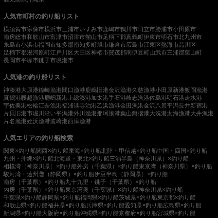
人気市町村の釣り船リスト
横須賀市
宗像市
横浜市
三浦市
いすみ市
鹿嶋市
鴨川市
日立市
勝浦市
小田原市
南房総市
和歌山市
富津市
沼津市
館山市
足柄下郡真鶴町
伊東市
明石市
北九州市
糸島市
小浜市
福岡市
知多郡南知多町
旭市
鎌倉市
広島市
江東区
熱海市
品川区
足柄下郡湯河原町
江戸川区
大田区
神栖市
賀茂郡南伊豆町
山武市
三浦郡葉山町
長岡市
平塚市
銚子市
境港市
人気港の釣り船リスト
神湊港
大原港
鐘崎漁港
間口漁港
鹿嶋旧港
金沢漁港
久慈漁港
小田原新港
飯岡漁港
真鶴港
腰越漁港
鹿嶋新港
上総湊港
加太港
手石港
岐志漁港
佐島港
明石港
走水港
宇佐美港
松輪江奈漁港
福浦港
寺泊港
乙浜漁港
金田漁港
金沢八景平潟
長井新宿港
片貝旧港
市堀川沿い
平潟港
外川漁港
那珂湊港
葉山鐙摺港
大洗港
太海漁港
大井漁港
片名漁港
姪浜漁港
波崎港
西津漁港
人気エリアの釣り船検索
関東×釣り船
関西×釣り船
東海×釣り船
北陸・甲信越×釣り船
中国・四国×釣り船
九州・沖縄×釣り船
北海道・東北×釣り船
三浦半島（神奈川県）×釣り船
相模湾（神奈川県）×釣り船
外房（千葉県）×釣り船
東京湾（神奈川県）×釣り船
駿河湾・遠州灘（静岡県）×釣り船
伊豆半島（静岡県）×釣り船
南房（千葉県）×釣り船
九十九里・銚子（千葉県）×釣り船
内房（千葉県）×釣り船
東京湾奥（千葉県）×釣り船
神奈川県×釣り船
千葉県×釣り船
静岡県×釣り船
福岡県×釣り船
茨城県×釣り船
東京都×釣り船
和歌山県×釣り船
福井県×釣り船
兵庫県×釣り船
愛知県×釣り船
広島県×釣り船
新潟県×釣り船
大阪府×釣り船
沖縄県×釣り船
京都府×釣り船
宮城県×釣り船