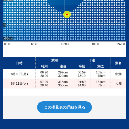
0
-80
0:00
6:00
12:00
18:00
24:00
Leaflet
| ©
OpenStreetMap contributors
+
満潮
干潮
日時
潮名
−
時刻
潮位
時刻
潮位
06:20
297cm
00:59
185cm
8月10日(月)
中潮
20:00
329cm
13:19
75cm
07:29
318cm
01:59
161cm
8月11日(火)
大潮
20:40
350cm
14:00
53cm
この潮見表の詳細を見る