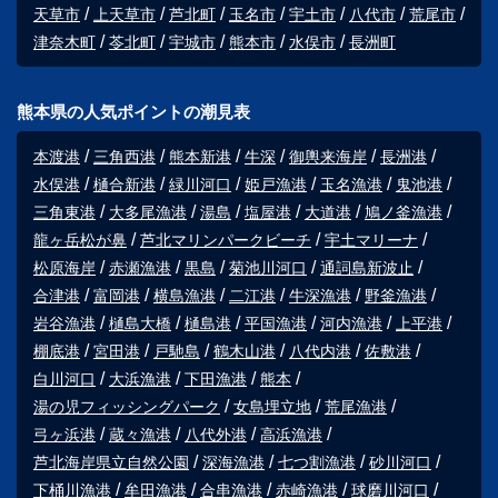
天草市
上天草市
芦北町
玉名市
宇土市
八代市
荒尾市
津奈木町
苓北町
宇城市
熊本市
水俣市
長洲町
熊本県の人気ポイントの潮見表
本渡港
三角西港
熊本新港
牛深
御輿来海岸
長洲港
水俣港
樋合新港
緑川河口
姫戸漁港
玉名漁港
鬼池港
三角東港
大多尾漁港
湯島
塩屋港
大道港
鳩ノ釜漁港
龍ヶ岳松が鼻
芦北マリンパークビーチ
宇土マリーナ
松原海岸
赤瀬漁港
黒島
菊池川河口
通詞島新波止
合津港
富岡港
横島漁港
二江港
牛深漁港
野釜漁港
岩谷漁港
樋島大橋
樋島港
平国漁港
河内漁港
上平港
棚底港
宮田港
戸馳島
鶴木山港
八代内港
佐敷港
白川河口
大浜漁港
下田漁港
熊本
湯の児フィッシングパーク
女島埋立地
荒尾漁港
弓ヶ浜港
蔵々漁港
八代外港
高浜漁港
芦北海岸県立自然公園
深海漁港
七つ割漁港
砂川河口
下桶川漁港
牟田漁港
合串漁港
赤崎漁港
球磨川河口