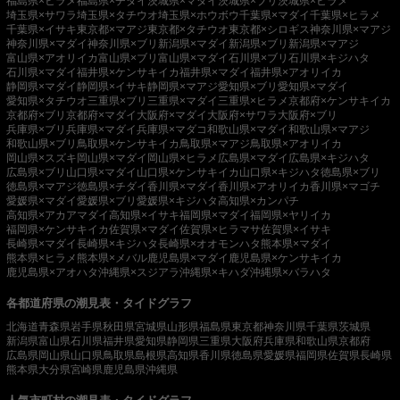
福島県×ヒラメ
福島県×チダイ
茨城県×マダイ
茨城県×ブリ
茨城県×ヒラメ
埼玉県×サワラ
埼玉県×タチウオ
埼玉県×ホウボウ
千葉県×マダイ
千葉県×ヒラメ
千葉県×イサキ
東京都×マアジ
東京都×タチウオ
東京都×シロギス
神奈川県×マアジ
神奈川県×マダイ
神奈川県×ブリ
新潟県×マダイ
新潟県×ブリ
新潟県×マアジ
富山県×アオリイカ
富山県×ブリ
富山県×マダイ
石川県×ブリ
石川県×キジハタ
石川県×マダイ
福井県×ケンサキイカ
福井県×マダイ
福井県×アオリイカ
静岡県×マダイ
静岡県×イサキ
静岡県×マアジ
愛知県×ブリ
愛知県×マダイ
愛知県×タチウオ
三重県×ブリ
三重県×マダイ
三重県×ヒラメ
京都府×ケンサキイカ
京都府×ブリ
京都府×マダイ
大阪府×マダイ
大阪府×サワラ
大阪府×ブリ
兵庫県×ブリ
兵庫県×マダイ
兵庫県×マダコ
和歌山県×マダイ
和歌山県×マアジ
和歌山県×ブリ
鳥取県×ケンサキイカ
鳥取県×マアジ
鳥取県×アオリイカ
岡山県×スズキ
岡山県×マダイ
岡山県×ヒラメ
広島県×マダイ
広島県×キジハタ
広島県×ブリ
山口県×マダイ
山口県×ケンサキイカ
山口県×キジハタ
徳島県×ブリ
徳島県×マアジ
徳島県×チダイ
香川県×マダイ
香川県×アオリイカ
香川県×マゴチ
愛媛県×マダイ
愛媛県×ブリ
愛媛県×キジハタ
高知県×カンパチ
高知県×アカアマダイ
高知県×イサキ
福岡県×マダイ
福岡県×ヤリイカ
福岡県×ケンサキイカ
佐賀県×マダイ
佐賀県×ヒラマサ
佐賀県×イサキ
長崎県×マダイ
長崎県×キジハタ
長崎県×オオモンハタ
熊本県×マダイ
熊本県×ヒラメ
熊本県×メバル
鹿児島県×マダイ
鹿児島県×ケンサキイカ
鹿児島県×アオハタ
沖縄県×スジアラ
沖縄県×キハダ
沖縄県×バラハタ
各都道府県の潮見表・タイドグラフ
北海道
青森県
岩手県
秋田県
宮城県
山形県
福島県
東京都
神奈川県
千葉県
茨城県
新潟県
富山県
石川県
福井県
愛知県
静岡県
三重県
大阪府
兵庫県
和歌山県
京都府
広島県
岡山県
山口県
鳥取県
島根県
高知県
香川県
徳島県
愛媛県
福岡県
佐賀県
長崎県
熊本県
大分県
宮崎県
鹿児島県
沖縄県