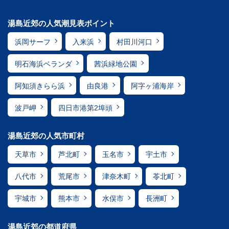
湯島近郊の人気潮見表ポイント
浜岡サーフ
入来浜
村田川河口
明石海浜ベランダ
茜浜緑地公園
阿知須きらら浜
由良港
阿字ヶ浦海岸
波戸岬
四日市港第2埠頭
湯島近郊の人気市町村
天草市
芦北町
玉名市
宇土市
八代市
荒尾市
津奈木町
苓北町
宇城市
熊本市
水俣市
長洲町
湯島近郊の都道府県