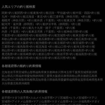
人気エリアの釣り船検索
関東×釣り船
関西×釣り船
東海×釣り船
北陸・甲信越×釣り船
中国・四国×釣り船
九州・沖縄×釣り船
北海道・東北×釣り船
三浦半島（神奈川県）×釣り船
相模湾（神奈川県）×釣り船
外房（千葉県）×釣り船
東京湾（神奈川県）×釣り船
駿河湾・遠州灘（静岡県）×釣り船
伊豆半島（静岡県）×釣り船
南房（千葉県）×釣り船
九十九里・銚子（千葉県）×釣り船
内房（千葉県）×釣り船
東京湾奥（千葉県）×釣り船
神奈川県×釣り船
千葉県×釣り船
静岡県×釣り船
福岡県×釣り船
茨城県×釣り船
東京都×釣り船
和歌山県×釣り船
福井県×釣り船
兵庫県×釣り船
愛知県×釣り船
広島県×釣り船
新潟県×釣り船
大阪府×釣り船
沖縄県×釣り船
京都府×釣り船
宮城県×釣り船
三重県×釣り船
鳥取県×釣り船
北海道 ×釣り船
山口県×釣り船
埼玉県×釣り船
岡山県×釣り船
愛媛県×釣り船
高知県×釣り船
熊本県×釣り船
徳島県×釣り船
鹿児島県×釣り船
長崎県×釣り船
富山県×釣り船
岩手県×釣り船
福島県×釣り船
島根県×釣り船
香川県×釣り船
大分県×釣り船
石川県×釣り船
各都道府県の船釣り釣果情報
北海道
岩手県
宮城県
山形県
福島県
東京都
神奈川県
埼玉県
千葉県
茨城県
新潟県
富山県
石川県
福井県
愛知県
静岡県
三重県
大阪府
兵庫県
和歌山県
京都府
広島県
岡山県
山口県
鳥取県
島根県
高知県
香川県
徳島県
愛媛県
福岡県
佐賀県
長崎県
熊本県
大分県
鹿児島県
沖縄県
各都道府県の人気魚種の釣果情報
岩手県×マダラ
岩手県×スルメイカ
岩手県×ブリ
宮城県×ヒラメ
宮城県×マアジ
宮城県×アイナメ
山形県×マアジ
山形県×マダイ
山形県×キジハタ
福島県×マダイ