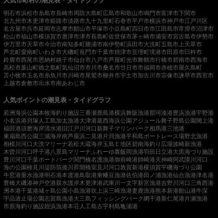
人気市町村の潮見表・タイドグラフ
明石市
浜松市
糸島市
長崎市
周防大島町
広島市
和歌山市
鳴門市
富津市
下関市
北九州市
木更津市
姫路市
淡路市
九十九里町
石巻市
平戸市
横浜市
神戸市
江戸川区
名古屋市
呉市
延岡市
志摩市
館山市
平塚市
小豆島町
四日市市
江田島市
常滑市
沼津市
松山市
福山市
横須賀市
唐津市
津市
長島町
佐世保市
茅ヶ崎市
浦安市
宮古島市
伊勢市
伊万里市
天草市
今治市
南知多町
勝浦市
南伊勢町
浜田市
大洗町
五島市
上天草市
芦北町
愛南町
いわき市
大磯町
長門市
千葉市
焼津市
亘理町
境港市
田原市
臼杵市
鈴鹿市
西尾市
恩納村
銚子市
仙台市
八戸市
芦屋町
光市
舞鶴市
行橋市
碧南市
西海市
高松市
葉山町
徳之島町
気仙沼市
市川市
桑名市
廿日市市
福岡市
赤穂市
屋久島町
苫小牧市
玉名市
糸魚川市
川崎市
尾鷲市
柳井市
宇土市
加古川市
宗像市
諫早市
西宮市
上越市
倉敷市
出水市
南あわじ市
人気ポイントの潮見表・タイドグラフ
若洲海浜公園
本牧海釣り施設
三番瀬
鹿島港
横浜
舞阪漁港
那珂湊港
豊浜漁港
宇野港
小名浜港
貝塚人工島
加太漁港
大津港
葛西海浜公園
アジュール舞子
野島公園
閖上港
福田港
須磨海岸
清水港
旧江戸川河口
新舞子マリンパーク
相馬港
三池港
東扇島西公園
三浦海岸
南芦屋浜
二見港
片貝漁港
平和島ボートレース場
野北漁港
相模川河口
大洗マリーナ
若松
大蔵海岸
玉島Ｅ地区
碧南海釣り広場
波崎新漁港
木曽川河口
呼子港
八景島マリーナ
ふれーゆ裏
飯岡漁港
羽田
日立港
大黒海づり施設
豊川河口
千葉ポートパーク
関門橋
名護漁港
御前崎港
師崎港
天神崎
阿武隈川河口
海の公園
検見川堤防
筑後川昇開橋
室見川河口
敦賀新港
横須賀
平磯海づり公園
牛窓港
垂水漁港
明石港
本渡港
鳥取港
東幡豆漁港
佐伯港
田ノ浦漁港
仙台漁港
津名港
豊橋
大磯港
神戸空港親水護岸
木更津港
武庫川一文字
新宮漁港
吉野川河口
三角西港
洲本港
千葉港
城ヶ島公園
小島漁港
吹上浜
三崎漁港
妻鹿漁港
熊本新港
館山港
牛深
宇品波止場公園
志賀島漁港
大三島フィッシングパーク
網干港
新仁尾港
片瀬漁港
市原海釣り施設
姪浜漁港
本荘人工島
古宇利島
亀浦港