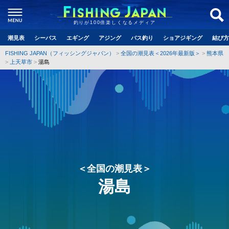
釣りが100倍楽しくなるメディア
潮見表
シーバス
エギング
アジング
バス釣り
ショアジギング
結び方
FISHING JAPAN（フィッシングジャパン）
全国の潮見表＜2026年最新版＞
熊本県
上天草市
湯島
＜全国の潮見表＞
湯島