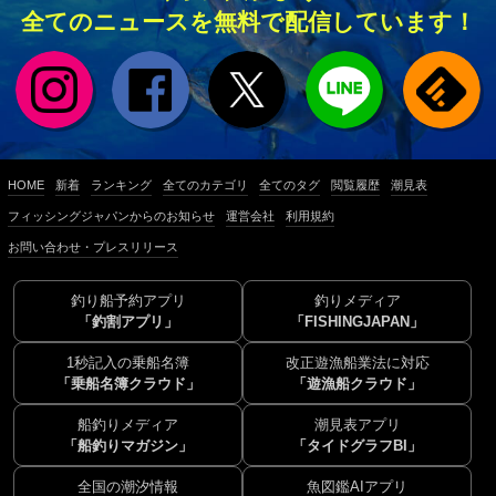
全てのニュースを無料で配信しています！
HOME
新着
ランキング
全てのカテゴリ
全てのタグ
閲覧履歴
潮見表
フィッシングジャパンからのお知らせ
運営会社
利用規約
お問い合わせ・プレスリリース
釣り船予約アプリ
釣りメディア
「釣割アプリ」
「FISHINGJAPAN」
1秒記入の乗船名簿
改正遊漁船業法に対応
「乗船名簿クラウド」
「遊漁船クラウド」
船釣りメディア
潮見表アプリ
「船釣りマガジン」
「タイドグラフBI」
全国の潮汐情報
魚図鑑AIアプリ