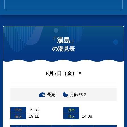
「湯島」
の潮見表
長潮
月齢23.7
05:36
日出
月出
19:11
14:08
日入
月入