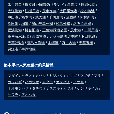
氷川河口
御立岬公園海釣りランド
串漁港
唐網代港
大江漁港
江樋戸港
茂串海岸
大田尾漁港
松ヶ崎港
中田港
栖本港
池の浦
千切漁港
魚貫崎
阿村新港
浜田港
柳港
湯の児島公園
松島沖磯
名石浜岸壁
福浜漁港
樋合旧港
三角港緑地公園
茂串港
二間戸港
高戸海水浴場
東風留港
天草樋島周辺堤防
下田地磯
天草2号橋
都呂々漁港
本郷港
西川内港
天草五橋
要江港
牛深地磯
熊本県の人気魚種の釣果情報
マダイ
ヒラメ
メバル
キジハタ
カサゴ
マゴチ
ブリ
カワハギ
ハガツオ
マダコ
カンパチ
イサキ
オオモンハタ
タチウオ
スズキ
カツオ
ケンサキイカ
サワラ
アオハタ