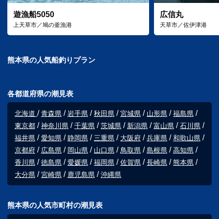
遊漁船5050
広信丸
上天草市／鳩の釜漁港
天草市／佐伊津港
熊本県の人気船釣りプラン
各都道府県の潮見表
北海道
青森県
岩手県
秋田県
宮城県
山形県
福島県
東京都
神奈川県
千葉県
茨城県
新潟県
富山県
石川県
福井県
愛知県
静岡県
三重県
大阪府
兵庫県
和歌山県
京都府
広島県
岡山県
山口県
鳥取県
島根県
高知県
香川県
徳島県
愛媛県
福岡県
佐賀県
長崎県
熊本県
大分県
宮崎県
鹿児島県
沖縄県
熊本県の人気市町村の潮見表