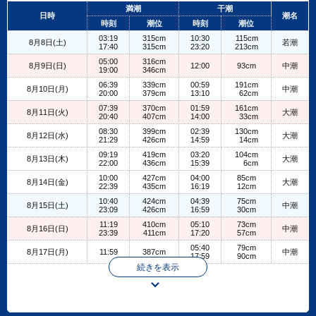
+
満潮
干潮
日時
潮名
−
時刻
潮位
時刻
潮位
03:19
315cm
10:30
115cm
8月8日(土)
若潮
17:40
315cm
23:20
213cm
05:00
316cm
8月9日(日)
12:00
93cm
中潮
19:00
346cm
06:39
339cm
00:59
191cm
8月10日(月)
中潮
20:00
379cm
13:10
62cm
07:39
370cm
01:59
161cm
8月11日(火)
大潮
20:40
407cm
14:00
33cm
08:30
399cm
02:39
130cm
8月12日(水)
大潮
21:29
426cm
14:59
14cm
09:19
419cm
03:20
104cm
8月13日(木)
大潮
22:00
436cm
15:39
6cm
10:00
427cm
04:00
85cm
8月14日(金)
大潮
22:39
435cm
16:19
12cm
10:40
424cm
04:39
75cm
8月15日(土)
中潮
23:09
426cm
16:59
30cm
11:19
410cm
05:10
73cm
8月16日(日)
中潮
23:39
411cm
17:20
57cm
05:40
79cm
8月17日(月)
11:59
387cm
中潮
17:59
90cm
続きを表示