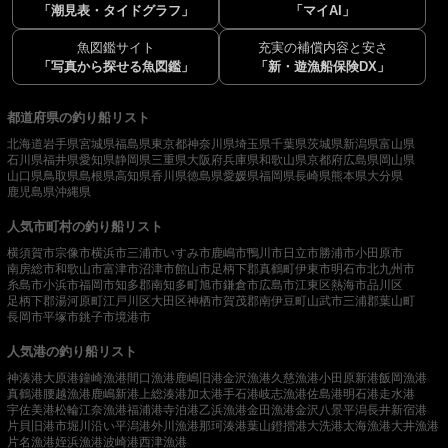
「潮見表・タイドグラフ」
「マイAI」
魚図鑑サイト
充実の補償内容と安さ
「写真から探せる魚図鑑」
「新・遊漁船保険DX」
都道府県の釣り船リスト
北海道
岩手県
宮城県
福島県
東京都
神奈川県
埼玉県
千葉県
茨城県
新潟県
富山県
石川県
福井県
愛知県
静岡県
三重県
大阪府
兵庫県
和歌山県
京都府
広島県
岡山県
山口県
鳥取県
島根県
高知県
香川県
徳島県
愛媛県
福岡県
長崎県
熊本県
大分県
鹿児島県
沖縄県
人気市町村の釣り船リスト
横須賀市
宗像市
横浜市
三浦市
いすみ市
鹿嶋市
鴨川市
日立市
勝浦市
小田原市
南房総市
和歌山市
富津市
沼津市
館山市
足柄下郡真鶴町
伊東市
明石市
北九州市
糸島市
小浜市
福岡市
知多郡南知多町
旭市
鎌倉市
広島市
江東区
熱海市
品川区
足柄下郡湯河原町
江戸川区
大田区
神栖市
賀茂郡南伊豆町
山武市
三浦郡葉山町
長岡市
平塚市
銚子市
境港市
人気港の釣り船リスト
神湊港
大原港
鐘崎漁港
間口漁港
鹿嶋旧港
金沢漁港
久慈漁港
小田原新港
飯岡漁港
真鶴港
腰越漁港
鹿嶋新港
上総湊港
加太港
手石港
岐志漁港
佐島港
明石港
走水港
宇佐美港
松輪江奈漁港
福浦港
寺泊港
乙浜漁港
金田漁港
金沢八景平潟
長井新宿港
片貝旧港
市堀川沿い
平潟港
外川漁港
那珂湊港
葉山鐙摺港
大洗港
太海漁港
大井漁港
片名漁港
姪浜漁港
波崎港
西津漁港