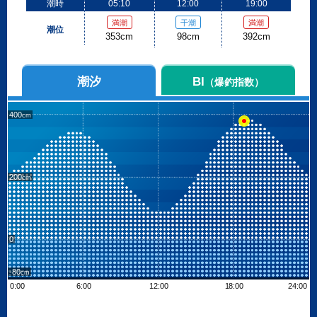
潮時
05:10
12:00
19:00
満潮
干潮
満潮
潮位
353cm
98cm
392cm
潮汐
BI
（爆釣指数）
400
200
0
-80
0:00
6:00
12:00
18:00
24:00
Leaflet
| ©
OpenStreetMap contributors