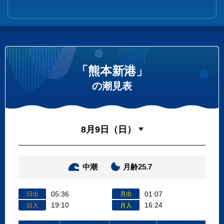
「熊本新港」
の潮見表
中潮
月齢25.7
05:36
01:07
日出
月出
19:10
16:24
日入
月入