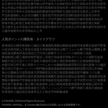
名古屋市
呉市
延岡市
志摩市
館山市
平塚市
小豆島町
四日市市
江田島市
常滑市
沼津市
松山市
福山市
横須賀市
唐津市
津市
長島町
佐世保市
茅ヶ崎市
浦安市
宮古島市
伊勢市
伊万里市
天草市
今治市
南知多町
勝浦市
南伊勢町
大洗町
浜田市
五島市
上天草市
芦北町
愛南町
いわき市
大磯町
千葉市
長門市
焼津市
亘理町
境港市
田原市
臼杵市
鈴鹿市
西尾市
恩納村
仙台市
銚子市
八戸市
芦屋町
光市
舞鶴市
行橋市
碧南市
高松市
西海市
葉山町
徳之島町
気仙沼市
市川市
桑名市
廿日市市
福岡市
赤穂市
屋久島町
苫小牧市
玉名市
糸魚川市
川崎市
尾鷲市
柳井市
宇土市
加古川市
宗像市
諫早市
西宮市
上越市
倉敷市
出水市
南あわじ市
人気ポイントの潮見表・タイドグラフ
若洲海浜公園
本牧海釣り施設
三番瀬
鹿島港
横浜
舞阪漁港
那珂湊港
豊浜漁港
宇野港
小名浜港
貝塚人工島
加太漁港
大津港
葛西海浜公園
アジュール舞子
野島公園
閖上港
福田港
須磨海岸
清水港
旧江戸川河口
新舞子マリンパーク
相馬港
三池港
東扇島西公園
三浦海岸
南芦屋浜
二見港
片貝漁港
平和島ボートレース場
野北漁港
相模川河口
大洗マリーナ
若松
大蔵海岸
玉島Ｅ地区
碧南海釣り広場
波崎新漁港
木曽川河口
呼子港
八景島マリーナ
ふれーゆ裏
飯岡漁港
羽田
日立港
大黒海づり施設
豊川河口
千葉ポートパーク
関門橋
名護漁港
御前崎港
師崎港
阿武隈川河口
天神崎
海の公園
検見川堤防
筑後川昇開橋
室見川河口
敦賀新港
横須賀
平磯海づり公園
牛窓港
垂水漁港
明石港
本渡港
鳥取港
東幡豆漁港
佐伯港
仙台漁港
田ノ浦漁港
津名港
豊橋
大磯港
神戸空港親水護岸
木更津港
新宮漁港
武庫川一文字
吉野川河口
三角西港
洲本港
千葉港
城ヶ島公園
小島漁港
吹上浜
三崎漁港
妻鹿漁港
熊本新港
館山港
牛深
宇品波止場公園
志賀島漁港
大三島フィッシングパーク
網干港
新仁尾港
片瀬漁港
市原海釣り施設
姪浜漁港
本荘人工島
古宇利島
亀浦港
© FISHING JAPAN All Rights Reserved.
FISHING JAPANは、B.Creation株式会社の日本国における登録商標です。