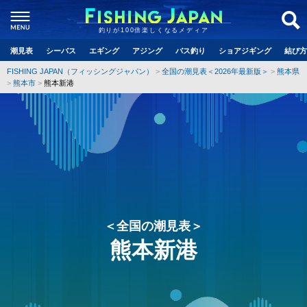
釣りが100倍楽しくなるメディア
潮見表
シーバス
エギング
アジング
バス釣り
ショアジギング
結び方
FISHING JAPAN（フィッシングジャパン）
全国の潮見表＜2026年最新版＞
熊本県
熊本市
熊本新港
＜全国の潮見表＞
熊本新港