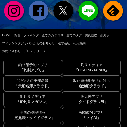
HOME
新着
ランキング
全てのカテゴリ
全てのタグ
閲覧履歴
潮見表
フィッシングジャパンからのお知らせ
運営会社
利用規約
お問い合わせ・プレスリリース
釣り船予約アプリ
釣りメディア
「釣割アプリ」
「FISHINGJAPAN」
1秒記入の乗船名簿
改正遊漁船業法に対応
「乗船名簿クラウド」
「遊漁船クラウド」
船釣りメディア
潮見表アプリ
「船釣りマガジン」
「タイドグラフBI」
全国の潮汐情報
魚図鑑AIアプリ
「潮見表・タイドグラフ」
「マイAI」