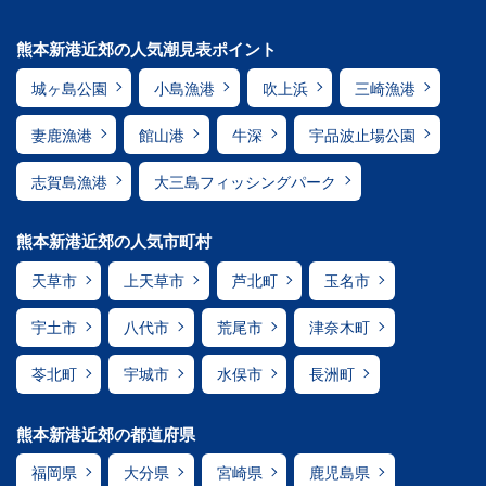
熊本新港近郊の人気潮見表ポイント
城ヶ島公園
小島漁港
吹上浜
三崎漁港
妻鹿漁港
館山港
牛深
宇品波止場公園
志賀島漁港
大三島フィッシングパーク
熊本新港近郊の人気市町村
天草市
上天草市
芦北町
玉名市
宇土市
八代市
荒尾市
津奈木町
苓北町
宇城市
水俣市
長洲町
熊本新港近郊の都道府県
福岡県
大分県
宮崎県
鹿児島県