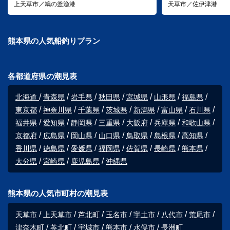
上天草市／鳩の釜漁港
天草市／佐伊津港
熊本県の人気船釣りプラン
各都道府県の潮見表
北海道
青森県
岩手県
秋田県
宮城県
山形県
福島県
東京都
神奈川県
千葉県
茨城県
新潟県
富山県
石川県
福井県
愛知県
静岡県
三重県
大阪府
兵庫県
和歌山県
京都府
広島県
岡山県
山口県
鳥取県
島根県
高知県
香川県
徳島県
愛媛県
福岡県
佐賀県
長崎県
熊本県
大分県
宮崎県
鹿児島県
沖縄県
熊本県の人気市町村の潮見表
天草市
上天草市
芦北町
玉名市
宇土市
八代市
荒尾市
津奈木町
苓北町
宇城市
熊本市
水俣市
長洲町