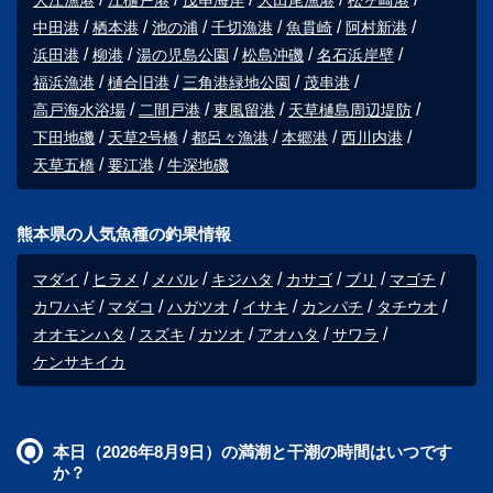
大江漁港
江樋戸港
茂串海岸
大田尾漁港
松ヶ崎港
中田港
栖本港
池の浦
千切漁港
魚貫崎
阿村新港
浜田港
柳港
湯の児島公園
松島沖磯
名石浜岸壁
福浜漁港
樋合旧港
三角港緑地公園
茂串港
高戸海水浴場
二間戸港
東風留港
天草樋島周辺堤防
下田地磯
天草2号橋
都呂々漁港
本郷港
西川内港
天草五橋
要江港
牛深地磯
熊本県の人気魚種の釣果情報
マダイ
ヒラメ
メバル
キジハタ
カサゴ
ブリ
マゴチ
カワハギ
マダコ
ハガツオ
イサキ
カンパチ
タチウオ
オオモンハタ
スズキ
カツオ
アオハタ
サワラ
ケンサキイカ
本日（2026年8月9日）の満潮と干潮の時間はいつです
か？