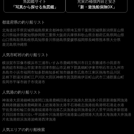
魚図鑑サイト
充実の補償内容と安さ
「写真から探せる魚図鑑」
「新・遊漁船保険DX」
都道府県の釣り船リスト
北海道
岩手県
宮城県
福島県
東京都
神奈川県
埼玉県
千葉県
茨城県
新潟県
富山県
石川県
福井県
愛知県
静岡県
三重県
大阪府
兵庫県
和歌山県
京都府
広島県
岡山県
山口県
鳥取県
島根県
高知県
香川県
徳島県
愛媛県
福岡県
長崎県
熊本県
大分県
鹿児島県
沖縄県
人気市町村の釣り船リスト
横須賀市
宗像市
横浜市
三浦市
いすみ市
鹿嶋市
鴨川市
日立市
勝浦市
小田原市
南房総市
和歌山市
富津市
沼津市
館山市
足柄下郡真鶴町
伊東市
明石市
北九州市
糸島市
小浜市
福岡市
知多郡南知多町
旭市
鎌倉市
広島市
江東区
熱海市
品川区
足柄下郡湯河原町
江戸川区
大田区
神栖市
賀茂郡南伊豆町
山武市
三浦郡葉山町
長岡市
平塚市
銚子市
境港市
人気港の釣り船リスト
神湊港
大原港
鐘崎漁港
間口漁港
鹿嶋旧港
金沢漁港
久慈漁港
小田原新港
飯岡漁港
真鶴港
腰越漁港
鹿嶋新港
上総湊港
加太港
手石港
岐志漁港
佐島港
明石港
走水港
宇佐美港
松輪江奈漁港
福浦港
寺泊港
乙浜漁港
金田漁港
金沢八景平潟
長井新宿港
片貝旧港
市堀川沿い
平潟港
外川漁港
那珂湊港
葉山鐙摺港
大洗港
太海漁港
大井漁港
片名漁港
姪浜漁港
波崎港
西津漁港
人気エリアの釣り船検索