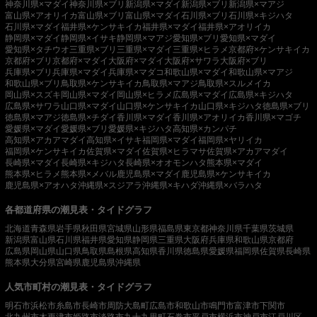
神奈川県×マダイ
神奈川県×ブリ
新潟県×マダイ
新潟県×ブリ
新潟県×マアジ
富山県×アオリイカ
富山県×ブリ
富山県×マダイ
石川県×ブリ
石川県×キジハタ
石川県×マダイ
福井県×ケンサキイカ
福井県×マダイ
福井県×アオリイカ
静岡県×マダイ
静岡県×イサキ
静岡県×マアジ
愛知県×ブリ
愛知県×マダイ
愛知県×タチウオ
三重県×ブリ
三重県×マダイ
三重県×ヒラメ
京都府×ケンサキイカ
京都府×ブリ
京都府×マダイ
大阪府×マダイ
大阪府×サワラ
大阪府×ブリ
兵庫県×ブリ
兵庫県×マダイ
兵庫県×マダコ
和歌山県×マダイ
和歌山県×マアジ
和歌山県×ブリ
鳥取県×ケンサキイカ
鳥取県×マアジ
鳥取県×スルメイカ
岡山県×スズキ
岡山県×マダイ
岡山県×ヒラメ
広島県×マダイ
広島県×キジハタ
広島県×サワラ
山口県×マダイ
山口県×ケンサキイカ
山口県×キジハタ
徳島県×ブリ
徳島県×マアジ
徳島県×チダイ
香川県×マダイ
香川県×アオリイカ
香川県×マゴチ
愛媛県×マダイ
愛媛県×ブリ
愛媛県×キジハタ
高知県×カンパチ
高知県×アカアマダイ
高知県×イサキ
福岡県×マダイ
福岡県×ヤリイカ
福岡県×ケンサキイカ
佐賀県×マダイ
佐賀県×ヒラマサ
佐賀県×アカアマダイ
長崎県×マダイ
長崎県×キジハタ
長崎県×オオモンハタ
熊本県×マダイ
熊本県×ヒラメ
熊本県×メバル
鹿児島県×マダイ
鹿児島県×ケンサキイカ
鹿児島県×アオハタ
沖縄県×スジアラ
沖縄県×キハダ
沖縄県×バラハタ
各都道府県の潮見表・タイドグラフ
北海道
青森県
岩手県
秋田県
宮城県
山形県
福島県
東京都
神奈川県
千葉県
茨城県
新潟県
富山県
石川県
福井県
愛知県
静岡県
三重県
大阪府
兵庫県
和歌山県
京都府
広島県
岡山県
山口県
鳥取県
島根県
高知県
香川県
徳島県
愛媛県
福岡県
佐賀県
長崎県
熊本県
大分県
宮崎県
鹿児島県
沖縄県
人気市町村の潮見表・タイドグラフ
明石市
浜松市
糸島市
長崎市
周防大島町
広島市
和歌山市
鳴門市
富津市
下関市
北九州市
木更津市
姫路市
淡路市
九十九里町
石巻市
平戸市
横浜市
神戸市
江戸川区