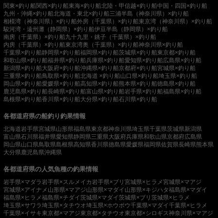
関東×釣り船
関西×釣り船
東海×釣り船
北陸・甲信越×釣り船
中国・四国×釣り船
九州・沖縄×釣り船
北海道・東北×釣り船
三浦半島（神奈川県）×釣り船
相模湾（神奈川県）×釣り船
外房（千葉県）×釣り船
東京湾（神奈川県）×釣り船
駿河湾・遠州灘（静岡県）×釣り船
伊豆半島（静岡県）×釣り船
南房（千葉県）×釣り船
九十九里・銚子（千葉県）×釣り船
内房（千葉県）×釣り船
東京湾奥（千葉県）×釣り船
神奈川県×釣り船
千葉県×釣り船
静岡県×釣り船
福岡県×釣り船
茨城県×釣り船
東京都×釣り船
和歌山県×釣り船
福井県×釣り船
兵庫県×釣り船
愛知県×釣り船
広島県×釣り船
新潟県×釣り船
大阪府×釣り船
沖縄県×釣り船
京都府×釣り船
宮城県×釣り船
三重県×釣り船
鳥取県×釣り船
北海道 ×釣り船
山口県×釣り船
埼玉県×釣り船
岡山県×釣り船
愛媛県×釣り船
高知県×釣り船
熊本県×釣り船
徳島県×釣り船
鹿児島県×釣り船
長崎県×釣り船
富山県×釣り船
岩手県×釣り船
福島県×釣り船
島根県×釣り船
香川県×釣り船
大分県×釣り船
石川県×釣り船
各都道府県の船釣り釣果情報
北海道
岩手県
宮城県
山形県
福島県
東京都
神奈川県
埼玉県
千葉県
茨城県
新潟県
富山県
石川県
福井県
愛知県
静岡県
三重県
大阪府
兵庫県
和歌山県
京都府
広島県
岡山県
山口県
鳥取県
島根県
高知県
香川県
徳島県
愛媛県
福岡県
佐賀県
長崎県
熊本県
大分県
鹿児島県
沖縄県
各都道府県の人気魚種の釣果情報
岩手県×マダラ
岩手県×スルメイカ
岩手県×ブリ
宮城県×ヒラメ
宮城県×マアジ
宮城県×アイナメ
山形県×マアジ
山形県×マダイ
山形県×キジハタ
福島県×マダイ
福島県×ヒラメ
福島県×チダイ
茨城県×マダイ
茨城県×ブリ
茨城県×ヒラメ
埼玉県×サワラ
埼玉県×タチウオ
埼玉県×ホウボウ
千葉県×マダイ
千葉県×ヒラメ
千葉県×イサキ
東京都×マアジ
東京都×タチウオ
東京都×シロギス
神奈川県×マアジ