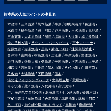
熊本県の人気ポイントの潮見表
本渡港
三角西港
熊本新港
牛深
御輿来海岸
長洲港
水俣港
樋合新港
緑川河口
姫戸漁港
玉名漁港
鬼池港
三角東港
大多尾漁港
湯島
塩屋港
大道港
鳩ノ釜漁港
龍ヶ岳松が鼻
芦北マリンパークビーチ
宇土マリーナ
松原海岸
赤瀬漁港
黒島
菊池川河口
通詞島新波止
合津港
富岡港
横島漁港
二江港
牛深漁港
野釜漁港
岩谷漁港
樋島大橋
樋島港
平国漁港
河内漁港
上平港
棚底港
宮田港
戸馳島
鶴木山港
八代内港
白川河口
佐敷港
大浜漁港
下田漁港
熊本
湯の児フィッシングパーク
女島埋立地
荒尾漁港
弓ヶ浜港
蔵々漁港
八代外港
高浜漁港
芦北海岸県立自然公園
深海漁港
七つ割漁港
砂川河口
下桶川漁港
牟田漁港
合串漁港
赤崎漁港
球磨川河口
氷川河口
御立岬公園海釣りランド
串漁港
唐網代港