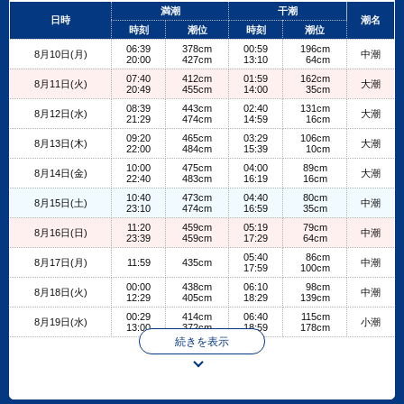
+
満潮
干潮
日時
潮名
−
時刻
潮位
時刻
潮位
06:39
378cm
00:59
196cm
8月10日(月)
中潮
20:00
427cm
13:10
64cm
07:40
412cm
01:59
162cm
8月11日(火)
大潮
20:49
455cm
14:00
35cm
08:39
443cm
02:40
131cm
8月12日(水)
大潮
21:29
474cm
14:59
16cm
09:20
465cm
03:29
106cm
8月13日(木)
大潮
22:00
484cm
15:39
10cm
10:00
475cm
04:00
89cm
8月14日(金)
大潮
22:40
483cm
16:19
16cm
10:40
473cm
04:40
80cm
8月15日(土)
中潮
23:10
474cm
16:59
35cm
11:20
459cm
05:19
79cm
8月16日(日)
中潮
23:39
459cm
17:29
64cm
05:40
86cm
8月17日(月)
11:59
435cm
中潮
17:59
100cm
00:00
438cm
06:10
98cm
8月18日(火)
中潮
12:29
405cm
18:29
139cm
00:29
414cm
06:40
115cm
8月19日(水)
小潮
13:00
372cm
18:59
178cm
続きを表示