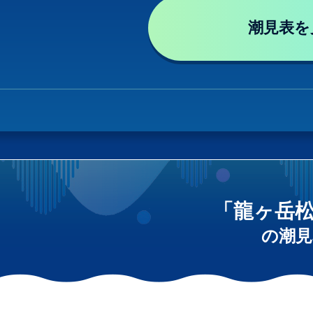
潮見表を
「龍ヶ岳
の潮見