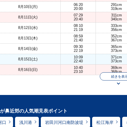
06:20
291cm
8月10日(月)
20:00
319cm
07:29
311cm
8月11日(火)
20:40
340cm
08:10
333cm
8月12日(水)
21:19
356cm
08:59
352cm
8月13日(木)
21:40
367cm
09:30
365cm
8月14日(金)
22:19
373cm
10:09
371cm
8月15日(土)
22:40
373cm
10:40
369cm
8月16日(日)
23:10
368cm
続きを表
が鼻近郊の人気潮見表ポイント
河口
浅川港
岩田川河口南防波堤
松江海岸