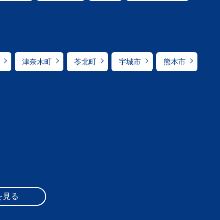
津奈木町
苓北町
宇城市
熊本市
を見る