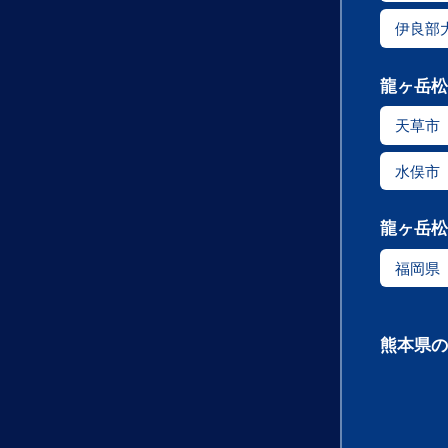
伊良部
龍ヶ岳松
天草市
水俣市
龍ヶ岳松
福岡県
熊本県の