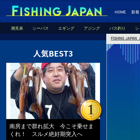
HOME
新着
潮見表
シーバス
エギング
アジング
バス釣り
シ
FISHING JA
人気BEST3
南房まで群れ拡大 今こそ乗せま
くれ！ スルメ絶好期突入へ