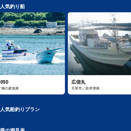
人気釣り船
050
広信丸
／鳩の釜漁港
天草市／佐伊津港
人気船釣りプラン
県の潮見表