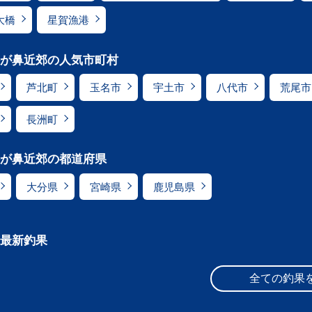
大橋
星賀漁港
が鼻近郊の人気市町村
芦北町
玉名市
宇土市
八代市
荒尾市
長洲町
が鼻近郊の都道府県
大分県
宮崎県
鹿児島県
最新釣果
全ての釣果