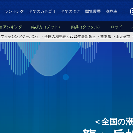
ランキング
全てのカテゴリ
全てのタグ
閲覧履歴
潮見表
ョアジギング
結び方（ノット）
釣具（タックル）
ロッド
PAN（フィッシングジャパン）
>
全国の潮見表＜2026年最新版＞
>
熊本県
>
上天草市
＜全国の