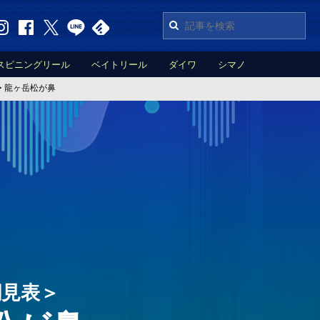
スピニングリール
ベイトリール
ダイワ
シマノ
>
龍ヶ岳松が鼻
潮見表＞