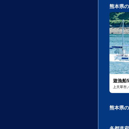
熊本県の
遊漁船5
上天草市
熊本県の
各都道府