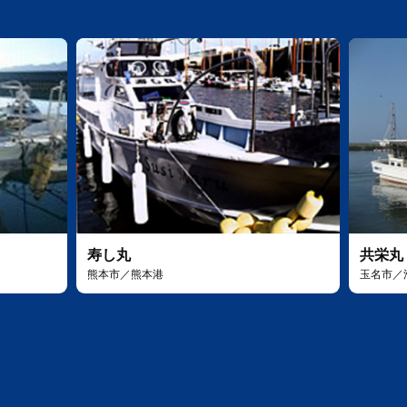
寿し丸
共栄丸
熊本市／熊本港
玉名市／