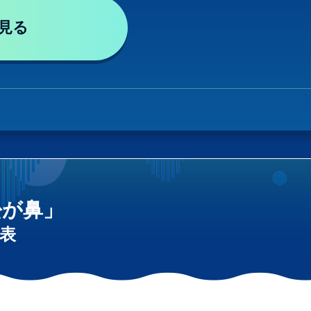
見る
松が鼻」
表