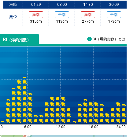
潮時
01:29
08:00
14:30
20:09
満潮
干潮
満潮
干潮
潮位
315cm
113cm
277cm
173cm
BI
BI（爆釣指数）とは
（爆釣指数）
00
6:00
12:00
18:00
24:00