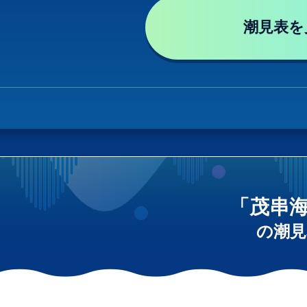
潮見表を
「茂串
の潮見