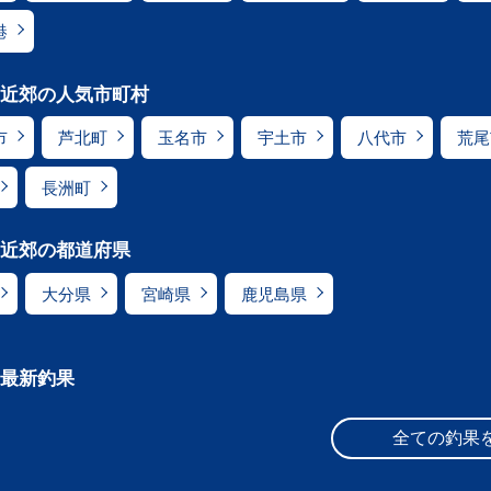
港
近郊の人気市町村
市
芦北町
玉名市
宇土市
八代市
荒尾
長洲町
近郊の都道府県
大分県
宮崎県
鹿児島県
最新釣果
全ての釣果