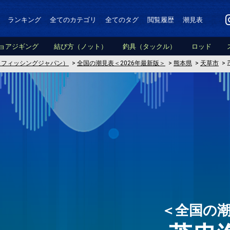
ランキング
全てのカテゴリ
全てのタグ
閲覧履歴
潮見表
ョアジギング
結び方（ノット）
釣具（タックル）
ロッド
PAN（フィッシングジャパン）
>
全国の潮見表＜2026年最新版＞
>
熊本県
>
天草市
>
＜全国の