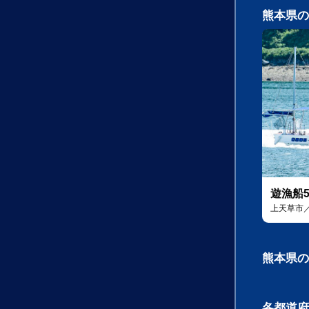
熊本県の
遊漁船5
上天草市
熊本県の
各都道府