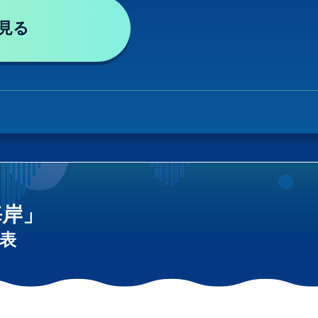
見る
海岸」
表