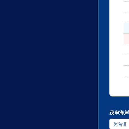
茂串海岸
岩首港