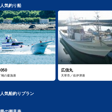
人気釣り船
050
広信丸
／鳩の釜漁港
天草市／佐伊津港
人気船釣りプラン
県の潮見表