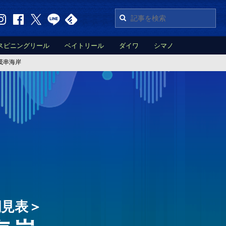
スピニングリール
ベイトリール
ダイワ
シマノ
茂串海岸
潮見表＞