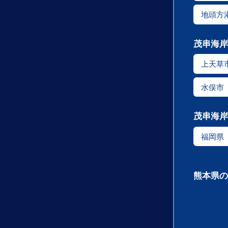
地頭方
茂串海岸
上天草
水俣市
茂串海岸
福岡県
熊本県の