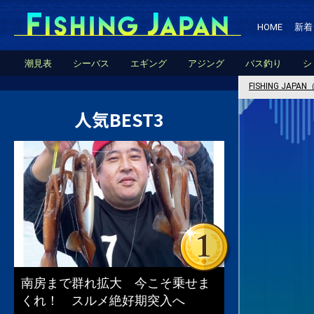
HOME
新着
潮見表
シーバス
エギング
アジング
バス釣り
シ
FISHING JA
人気BEST3
南房まで群れ拡大 今こそ乗せま
くれ！ スルメ絶好期突入へ