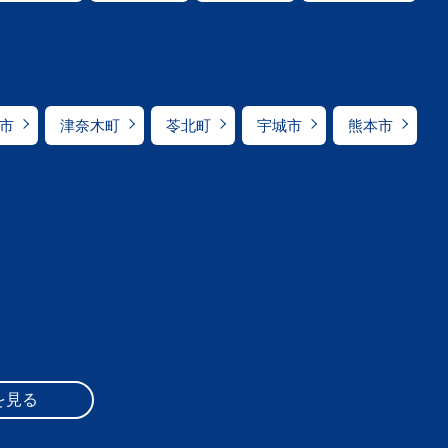
市
津奈木町
苓北町
宇城市
熊本市
を見る