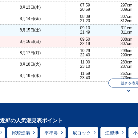
07:59
297cm
8月13日(木)
20:59
309cm
08:39
307cm
8月14日(金)
21:20
312cm
09:10
311cm
8月15日(土)
21:49
311cm
09:50
308cm
8月16日(日)
22:19
307cm
10:29
299cm
8月17日(月)
22:40
299cm
11:00
283cm
8月18日(火)
23:10
287cm
11:59
262cm
8月19日(水)
23:40
273cm
続きを表
近郊の人気潮見表ポイント
尾駮漁港
平串鼻
尼ロック
江梨港
小