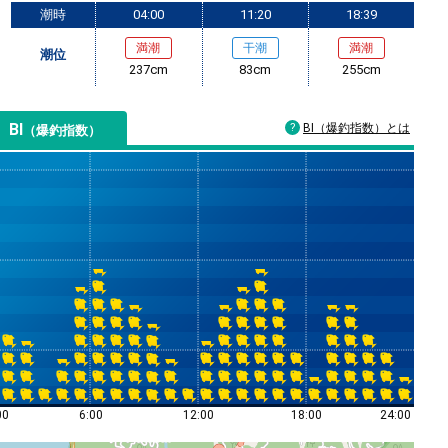
潮時
04:00
11:20
18:39
満潮
干潮
満潮
潮位
237cm
83cm
255cm
BI
BI（爆釣指数）とは
（爆釣指数）
00
6:00
12:00
18:00
24:00