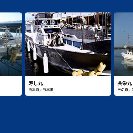
寿し丸
共栄丸
熊本市／熊本港
玉名市／