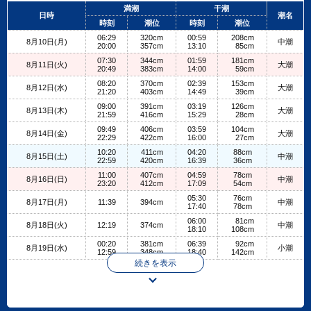
+
満潮
干潮
日時
潮名
−
時刻
潮位
時刻
潮位
06:29
320cm
00:59
208cm
8月10日(月)
中潮
20:00
357cm
13:10
85cm
07:30
344cm
01:59
181cm
8月11日(火)
大潮
20:49
383cm
14:00
59cm
08:20
370cm
02:39
153cm
8月12日(水)
大潮
21:20
403cm
14:49
39cm
09:00
391cm
03:19
126cm
8月13日(木)
大潮
21:59
416cm
15:29
28cm
09:49
406cm
03:59
104cm
8月14日(金)
大潮
22:29
422cm
16:00
27cm
10:20
411cm
04:20
88cm
8月15日(土)
中潮
22:59
420cm
16:39
36cm
11:00
407cm
04:59
78cm
8月16日(日)
中潮
23:20
412cm
17:09
54cm
05:30
76cm
8月17日(月)
11:39
394cm
中潮
17:40
78cm
06:00
81cm
8月18日(火)
12:19
374cm
中潮
18:10
108cm
00:20
381cm
06:39
92cm
8月19日(水)
小潮
12:59
348cm
18:40
142cm
続きを表示