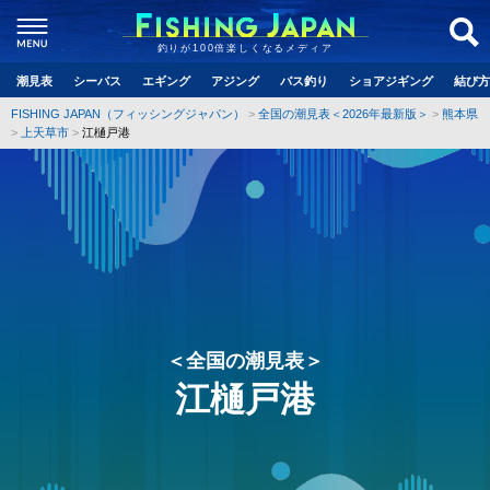
釣りが100倍楽しくなるメディア
潮見表
シーバス
エギング
アジング
バス釣り
ショアジギング
結び方
FISHING JAPAN（フィッシングジャパン）
全国の潮見表＜2026年最新版＞
熊本県
上天草市
江樋戸港
＜全国の潮見表＞
江樋戸港