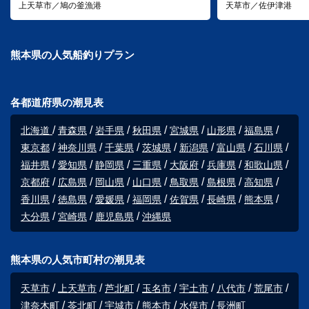
上天草市／鳩の釜漁港
天草市／佐伊津港
熊本県の人気船釣りプラン
各都道府県の潮見表
北海道
青森県
岩手県
秋田県
宮城県
山形県
福島県
東京都
神奈川県
千葉県
茨城県
新潟県
富山県
石川県
福井県
愛知県
静岡県
三重県
大阪府
兵庫県
和歌山県
京都府
広島県
岡山県
山口県
鳥取県
島根県
高知県
香川県
徳島県
愛媛県
福岡県
佐賀県
長崎県
熊本県
大分県
宮崎県
鹿児島県
沖縄県
熊本県の人気市町村の潮見表
天草市
上天草市
芦北町
玉名市
宇土市
八代市
荒尾市
津奈木町
苓北町
宇城市
熊本市
水俣市
長洲町