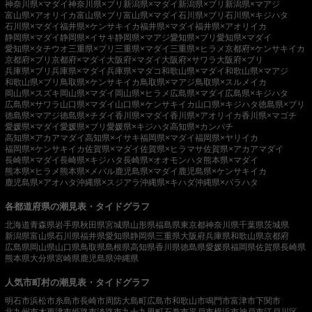
神奈川県×マダイ
神奈川県×ブリ
新潟県×マダイ
新潟県×ブリ
新潟県×マアジ
富山県×アオリイカ
富山県×ブリ
富山県×マダイ
石川県×ブリ
石川県×キジハタ
石川県×マダイ
福井県×ケンサキイカ
福井県×マダイ
福井県×アオリイカ
静岡県×マダイ
静岡県×イサキ
静岡県×マアジ
愛知県×ブリ
愛知県×マダイ
愛知県×タチウオ
三重県×ブリ
三重県×マダイ
三重県×ヒラメ
京都府×ケンサキイカ
京都府×ブリ
京都府×マダイ
大阪府×マダイ
大阪府×サワラ
大阪府×ブリ
兵庫県×ブリ
兵庫県×マダイ
兵庫県×マダコ
和歌山県×マダイ
和歌山県×マアジ
和歌山県×ブリ
鳥取県×ケンサキイカ
鳥取県×マアジ
鳥取県×スルメイカ
岡山県×スズキ
岡山県×マダイ
岡山県×ヒラメ
広島県×マダイ
広島県×キジハタ
広島県×サワラ
山口県×マダイ
山口県×ケンサキイカ
山口県×キジハタ
徳島県×ブリ
徳島県×マアジ
徳島県×チダイ
香川県×マダイ
香川県×アオリイカ
香川県×マゴチ
愛媛県×マダイ
愛媛県×ブリ
愛媛県×キジハタ
高知県×カンパチ
高知県×アカアマダイ
高知県×イサキ
福岡県×マダイ
福岡県×ヤリイカ
福岡県×ケンサキイカ
佐賀県×マダイ
佐賀県×ヒラマサ
佐賀県×アカアマダイ
長崎県×マダイ
長崎県×キジハタ
長崎県×オオモンハタ
熊本県×マダイ
熊本県×ヒラメ
熊本県×メバル
鹿児島県×マダイ
鹿児島県×ケンサキイカ
鹿児島県×アオハタ
沖縄県×スジアラ
沖縄県×キハダ
沖縄県×バラハタ
各都道府県の潮見表・タイドグラフ
北海道
青森県
岩手県
秋田県
宮城県
山形県
福島県
東京都
神奈川県
千葉県
茨城県
新潟県
富山県
石川県
福井県
愛知県
静岡県
三重県
大阪府
兵庫県
和歌山県
京都府
広島県
岡山県
山口県
鳥取県
島根県
高知県
香川県
徳島県
愛媛県
福岡県
佐賀県
長崎県
熊本県
大分県
宮崎県
鹿児島県
沖縄県
人気市町村の潮見表・タイドグラフ
明石市
浜松市
糸島市
長崎市
周防大島町
広島市
和歌山市
鳴門市
富津市
下関市
北九州市
木更津市
姫路市
淡路市
九十九里町
石巻市
平戸市
横浜市
神戸市
江戸川区