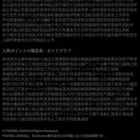
名古屋市
呉市
延岡市
志摩市
館山市
平塚市
小豆島町
四日市市
江田島市
常滑市
沼津市
松山市
福山市
横須賀市
唐津市
津市
長島町
佐世保市
茅ヶ崎市
浦安市
宮古島市
伊勢市
伊万里市
天草市
今治市
南知多町
勝浦市
南伊勢町
大洗町
浜田市
五島市
上天草市
芦北町
愛南町
いわき市
大磯町
千葉市
長門市
焼津市
亘理町
境港市
田原市
臼杵市
鈴鹿市
西尾市
恩納村
仙台市
銚子市
八戸市
芦屋町
光市
舞鶴市
行橋市
碧南市
高松市
西海市
葉山町
徳之島町
気仙沼市
市川市
桑名市
廿日市市
福岡市
赤穂市
屋久島町
苫小牧市
玉名市
糸魚川市
川崎市
尾鷲市
柳井市
宇土市
加古川市
宗像市
諫早市
西宮市
上越市
倉敷市
出水市
南あわじ市
人気ポイントの潮見表・タイドグラフ
若洲海浜公園
本牧海釣り施設
三番瀬
鹿島港
横浜
舞阪漁港
那珂湊港
豊浜漁港
宇野港
小名浜港
貝塚人工島
加太漁港
大津港
葛西海浜公園
アジュール舞子
野島公園
閖上港
福田港
須磨海岸
清水港
旧江戸川河口
新舞子マリンパーク
相馬港
三池港
東扇島西公園
三浦海岸
南芦屋浜
二見港
片貝漁港
平和島ボートレース場
野北漁港
相模川河口
大洗マリーナ
若松
大蔵海岸
玉島Ｅ地区
碧南海釣り広場
波崎新漁港
木曽川河口
呼子港
八景島マリーナ
ふれーゆ裏
飯岡漁港
羽田
日立港
大黒海づり施設
豊川河口
千葉ポートパーク
関門橋
名護漁港
御前崎港
師崎港
阿武隈川河口
天神崎
海の公園
検見川堤防
筑後川昇開橋
室見川河口
敦賀新港
横須賀
平磯海づり公園
牛窓港
垂水漁港
明石港
本渡港
鳥取港
東幡豆漁港
佐伯港
仙台漁港
田ノ浦漁港
津名港
豊橋
大磯港
神戸空港親水護岸
木更津港
新宮漁港
武庫川一文字
吉野川河口
三角西港
洲本港
千葉港
城ヶ島公園
小島漁港
吹上浜
三崎漁港
妻鹿漁港
熊本新港
館山港
牛深
宇品波止場公園
志賀島漁港
大三島フィッシングパーク
網干港
新仁尾港
片瀬漁港
市原海釣り施設
姪浜漁港
本荘人工島
古宇利島
亀浦港
© FISHING JAPAN All Rights Reserved.
FISHING JAPANは、B.Creation株式会社の日本国における登録商標です。