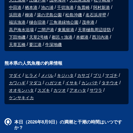
大江漁港
江樋戸港
茂串海岸
大田尾漁港
松ヶ崎港
中田港
栖本港
池の浦
千切漁港
魚貫崎
阿村新港
浜田港
柳港
湯の児島公園
松島沖磯
名石浜岸壁
福浜漁港
樋合旧港
三角港緑地公園
茂串港
高戸海水浴場
二間戸港
東風留港
天草樋島周辺堤防
下田地磯
天草2号橋
都呂々漁港
本郷港
西川内港
天草五橋
要江港
牛深地磯
熊本県の人気魚種の釣果情報
マダイ
ヒラメ
メバル
キジハタ
カサゴ
ブリ
マゴチ
カワハギ
マダコ
ハガツオ
イサキ
カンパチ
タチウオ
オオモンハタ
スズキ
カツオ
アオハタ
サワラ
ケンサキイカ
本日（2026年8月9日）の満潮と干潮の時間はいつです
か？