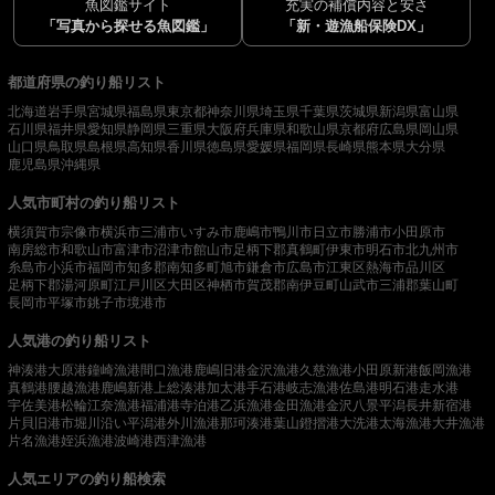
魚図鑑サイト
充実の補償内容と安さ
「写真から探せる魚図鑑」
「新・遊漁船保険DX」
都道府県の釣り船リスト
北海道
岩手県
宮城県
福島県
東京都
神奈川県
埼玉県
千葉県
茨城県
新潟県
富山県
石川県
福井県
愛知県
静岡県
三重県
大阪府
兵庫県
和歌山県
京都府
広島県
岡山県
山口県
鳥取県
島根県
高知県
香川県
徳島県
愛媛県
福岡県
長崎県
熊本県
大分県
鹿児島県
沖縄県
人気市町村の釣り船リスト
横須賀市
宗像市
横浜市
三浦市
いすみ市
鹿嶋市
鴨川市
日立市
勝浦市
小田原市
南房総市
和歌山市
富津市
沼津市
館山市
足柄下郡真鶴町
伊東市
明石市
北九州市
糸島市
小浜市
福岡市
知多郡南知多町
旭市
鎌倉市
広島市
江東区
熱海市
品川区
足柄下郡湯河原町
江戸川区
大田区
神栖市
賀茂郡南伊豆町
山武市
三浦郡葉山町
長岡市
平塚市
銚子市
境港市
人気港の釣り船リスト
神湊港
大原港
鐘崎漁港
間口漁港
鹿嶋旧港
金沢漁港
久慈漁港
小田原新港
飯岡漁港
真鶴港
腰越漁港
鹿嶋新港
上総湊港
加太港
手石港
岐志漁港
佐島港
明石港
走水港
宇佐美港
松輪江奈漁港
福浦港
寺泊港
乙浜漁港
金田漁港
金沢八景平潟
長井新宿港
片貝旧港
市堀川沿い
平潟港
外川漁港
那珂湊港
葉山鐙摺港
大洗港
太海漁港
大井漁港
片名漁港
姪浜漁港
波崎港
西津漁港
人気エリアの釣り船検索