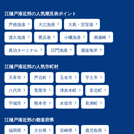
江樋戸港近郊の人気潮見表ポイント
芦徳漁港
大江漁港
大島・宮窪港
渡久地港
豊浜港
小磯漁港
潮瀬崎
真泊ターミナル
日門漁港
瀬波海岸
江樋戸港近郊の人気市町村
天草市
芦北町
玉名市
宇土市
八代市
荒尾市
津奈木町
苓北町
宇城市
熊本市
水俣市
長洲町
江樋戸港近郊の都道府県
福岡県
大分県
宮崎県
鹿児島県