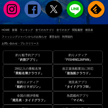
HOME
新着
ランキング
全てのカテゴリ
全てのタグ
閲覧履歴
潮見表
フィッシングジャパンからのお知らせ
運営会社
利用規約
お問い合わせ・プレスリリース
釣り船予約アプリ
釣りメディア
「釣割アプリ」
「FISHINGJAPAN」
1秒記入の乗船名簿
改正遊漁船業法に対応
「乗船名簿クラウド」
「遊漁船クラウド」
船釣りメディア
潮見表アプリ
「船釣りマガジン」
「タイドグラフBI」
全国の潮汐情報
魚図鑑AIアプリ
「潮見表・タイドグラフ」
「マイAI」