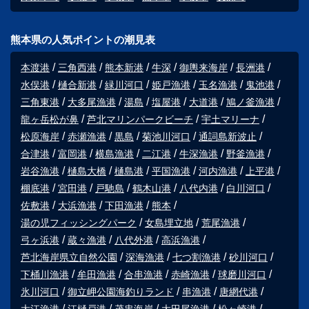
熊本県の人気ポイントの潮見表
本渡港
三角西港
熊本新港
牛深
御輿来海岸
長洲港
水俣港
樋合新港
緑川河口
姫戸漁港
玉名漁港
鬼池港
三角東港
大多尾漁港
湯島
塩屋港
大道港
鳩ノ釜漁港
龍ヶ岳松が鼻
芦北マリンパークビーチ
宇土マリーナ
松原海岸
赤瀬漁港
黒島
菊池川河口
通詞島新波止
合津港
富岡港
横島漁港
二江港
牛深漁港
野釜漁港
岩谷漁港
樋島大橋
樋島港
平国漁港
河内漁港
上平港
棚底港
宮田港
戸馳島
鶴木山港
八代内港
白川河口
佐敷港
大浜漁港
下田漁港
熊本
湯の児フィッシングパーク
女島埋立地
荒尾漁港
弓ヶ浜港
蔵々漁港
八代外港
高浜漁港
芦北海岸県立自然公園
深海漁港
七つ割漁港
砂川河口
下桶川漁港
牟田漁港
合串漁港
赤崎漁港
球磨川河口
氷川河口
御立岬公園海釣りランド
串漁港
唐網代港