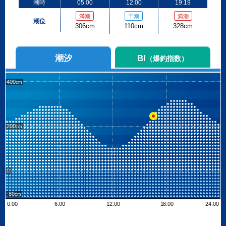
潮時
05:00
12:00
19:19
満潮
干潮
満潮
潮位
306cm
110cm
328cm
潮汐
BI
（爆釣指数）
400
200
0
-80
0:00
6:00
12:00
18:00
24:00
Leaflet
| ©
OpenStreetMap contributors