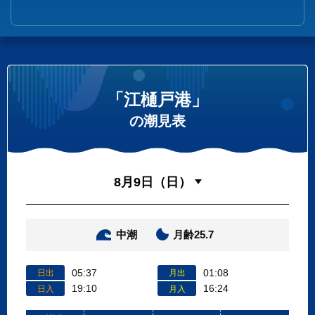
「江樋戸港」
の潮見表
中潮
月齢25.7
05:37
01:08
日出
月出
19:10
16:24
日入
月入