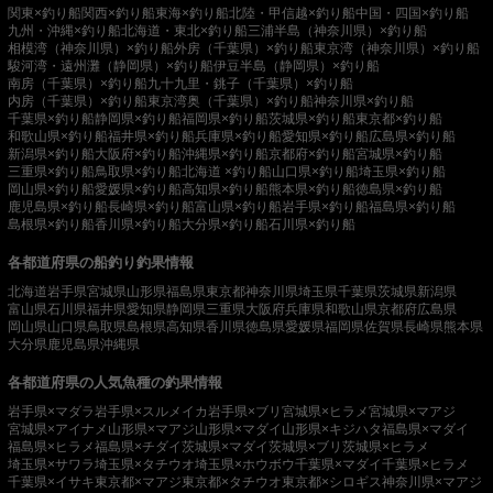
関東×釣り船
関西×釣り船
東海×釣り船
北陸・甲信越×釣り船
中国・四国×釣り船
九州・沖縄×釣り船
北海道・東北×釣り船
三浦半島（神奈川県）×釣り船
相模湾（神奈川県）×釣り船
外房（千葉県）×釣り船
東京湾（神奈川県）×釣り船
駿河湾・遠州灘（静岡県）×釣り船
伊豆半島（静岡県）×釣り船
南房（千葉県）×釣り船
九十九里・銚子（千葉県）×釣り船
内房（千葉県）×釣り船
東京湾奥（千葉県）×釣り船
神奈川県×釣り船
千葉県×釣り船
静岡県×釣り船
福岡県×釣り船
茨城県×釣り船
東京都×釣り船
和歌山県×釣り船
福井県×釣り船
兵庫県×釣り船
愛知県×釣り船
広島県×釣り船
新潟県×釣り船
大阪府×釣り船
沖縄県×釣り船
京都府×釣り船
宮城県×釣り船
三重県×釣り船
鳥取県×釣り船
北海道 ×釣り船
山口県×釣り船
埼玉県×釣り船
岡山県×釣り船
愛媛県×釣り船
高知県×釣り船
熊本県×釣り船
徳島県×釣り船
鹿児島県×釣り船
長崎県×釣り船
富山県×釣り船
岩手県×釣り船
福島県×釣り船
島根県×釣り船
香川県×釣り船
大分県×釣り船
石川県×釣り船
各都道府県の船釣り釣果情報
北海道
岩手県
宮城県
山形県
福島県
東京都
神奈川県
埼玉県
千葉県
茨城県
新潟県
富山県
石川県
福井県
愛知県
静岡県
三重県
大阪府
兵庫県
和歌山県
京都府
広島県
岡山県
山口県
鳥取県
島根県
高知県
香川県
徳島県
愛媛県
福岡県
佐賀県
長崎県
熊本県
大分県
鹿児島県
沖縄県
各都道府県の人気魚種の釣果情報
岩手県×マダラ
岩手県×スルメイカ
岩手県×ブリ
宮城県×ヒラメ
宮城県×マアジ
宮城県×アイナメ
山形県×マアジ
山形県×マダイ
山形県×キジハタ
福島県×マダイ
福島県×ヒラメ
福島県×チダイ
茨城県×マダイ
茨城県×ブリ
茨城県×ヒラメ
埼玉県×サワラ
埼玉県×タチウオ
埼玉県×ホウボウ
千葉県×マダイ
千葉県×ヒラメ
千葉県×イサキ
東京都×マアジ
東京都×タチウオ
東京都×シロギス
神奈川県×マアジ