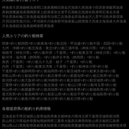
神湊港
大原港
鐘崎漁港
間口漁港
鹿嶋旧港
金沢漁港
久慈漁港
小田原新港
飯岡漁港
真鶴港
腰越漁港
鹿嶋新港
上総湊港
加太港
手石港
岐志漁港
佐島港
明石港
走水港
宇佐美港
松輪江奈漁港
福浦港
寺泊港
乙浜漁港
金田漁港
金沢八景平潟
長井新宿港
片貝旧港
市堀川沿い
平潟港
外川漁港
那珂湊港
葉山鐙摺港
大洗港
太海漁港
大井漁港
片名漁港
姪浜漁港
波崎港
西津漁港
人気エリアの釣り船検索
関東×釣り船
関西×釣り船
東海×釣り船
北陸・甲信越×釣り船
中国・四国×釣り船
九州・沖縄×釣り船
北海道・東北×釣り船
三浦半島（神奈川県）×釣り船
相模湾（神奈川県）×釣り船
外房（千葉県）×釣り船
東京湾（神奈川県）×釣り船
駿河湾・遠州灘（静岡県）×釣り船
伊豆半島（静岡県）×釣り船
南房（千葉県）×釣り船
九十九里・銚子（千葉県）×釣り船
内房（千葉県）×釣り船
東京湾奥（千葉県）×釣り船
神奈川県×釣り船
千葉県×釣り船
静岡県×釣り船
福岡県×釣り船
茨城県×釣り船
東京都×釣り船
和歌山県×釣り船
福井県×釣り船
兵庫県×釣り船
愛知県×釣り船
広島県×釣り船
新潟県×釣り船
大阪府×釣り船
沖縄県×釣り船
京都府×釣り船
宮城県×釣り船
三重県×釣り船
鳥取県×釣り船
北海道 ×釣り船
山口県×釣り船
埼玉県×釣り船
岡山県×釣り船
愛媛県×釣り船
高知県×釣り船
熊本県×釣り船
徳島県×釣り船
鹿児島県×釣り船
長崎県×釣り船
富山県×釣り船
岩手県×釣り船
福島県×釣り船
島根県×釣り船
香川県×釣り船
大分県×釣り船
石川県×釣り船
各都道府県の船釣り釣果情報
北海道
岩手県
宮城県
山形県
福島県
東京都
神奈川県
埼玉県
千葉県
茨城県
新潟県
富山県
石川県
福井県
愛知県
静岡県
三重県
大阪府
兵庫県
和歌山県
京都府
広島県
岡山県
山口県
鳥取県
島根県
高知県
香川県
徳島県
愛媛県
福岡県
佐賀県
長崎県
熊本県