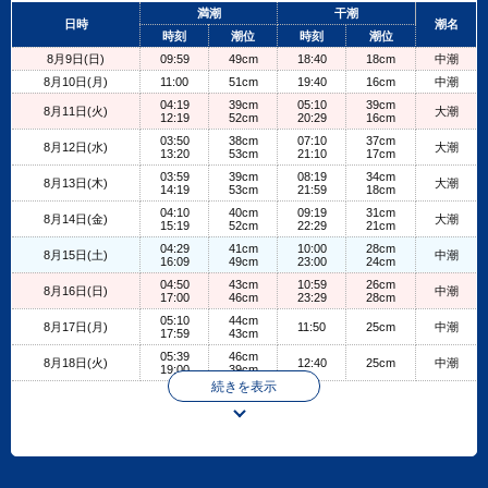
+
満潮
干潮
日時
潮名
−
時刻
潮位
時刻
潮位
8月9日(日)
09:59
49cm
18:40
18cm
中潮
8月10日(月)
11:00
51cm
19:40
16cm
中潮
04:19
39cm
05:10
39cm
8月11日(火)
大潮
12:19
52cm
20:29
16cm
03:50
38cm
07:10
37cm
8月12日(水)
大潮
13:20
53cm
21:10
17cm
03:59
39cm
08:19
34cm
8月13日(木)
大潮
14:19
53cm
21:59
18cm
04:10
40cm
09:19
31cm
8月14日(金)
大潮
15:19
52cm
22:29
21cm
04:29
41cm
10:00
28cm
8月15日(土)
中潮
16:09
49cm
23:00
24cm
04:50
43cm
10:59
26cm
8月16日(日)
中潮
17:00
46cm
23:29
28cm
05:10
44cm
8月17日(月)
11:50
25cm
中潮
17:59
43cm
05:39
46cm
8月18日(火)
12:40
25cm
中潮
19:00
39cm
続きを表示