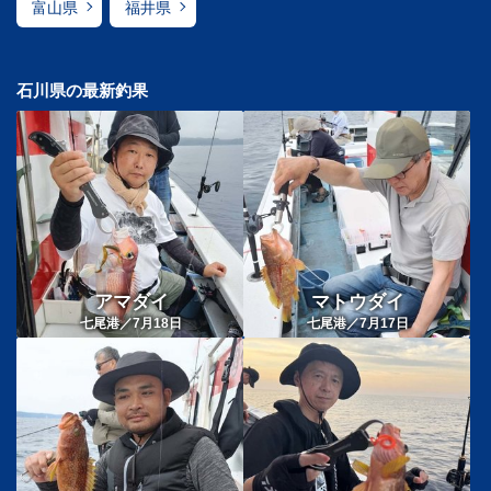
富山県
福井県
石川県の最新釣果
アマダイ
マトウダイ
七尾港／7月18日
七尾港／7月17日