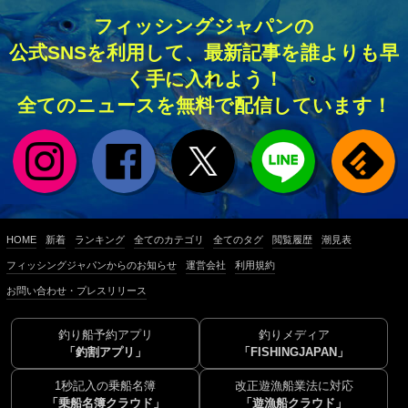
フィッシングジャパンの
公式SNSを利用して、最新記事を誰よりも早
く手に入れよう！
全てのニュースを無料で配信しています！
HOME
新着
ランキング
全てのカテゴリ
全てのタグ
閲覧履歴
潮見表
フィッシングジャパンからのお知らせ
運営会社
利用規約
お問い合わせ・プレスリリース
釣り船予約アプリ
釣りメディア
「釣割アプリ」
「FISHINGJAPAN」
1秒記入の乗船名簿
改正遊漁船業法に対応
「乗船名簿クラウド」
「遊漁船クラウド」