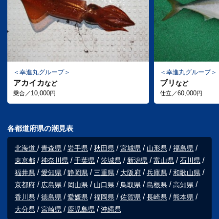
幸進丸グループ
幸進丸グループ
アカイカ
ブリ
など
など
10,000
60,000
乗合／
円
仕立／
円
各都道府県の潮見表
北海道
青森県
岩手県
秋田県
宮城県
山形県
福島県
東京都
神奈川県
千葉県
茨城県
新潟県
富山県
石川県
福井県
愛知県
静岡県
三重県
大阪府
兵庫県
和歌山県
京都府
広島県
岡山県
山口県
鳥取県
島根県
高知県
香川県
徳島県
愛媛県
福岡県
佐賀県
長崎県
熊本県
大分県
宮崎県
鹿児島県
沖縄県