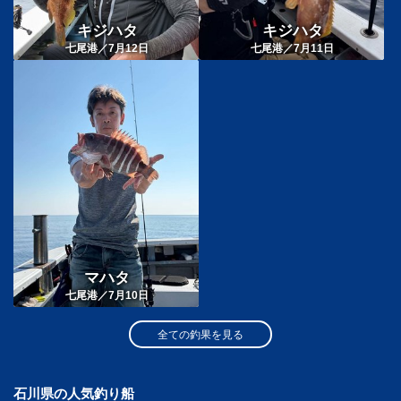
キジハタ
キジハタ
七尾港／7月12日
七尾港／7月11日
マハタ
七尾港／7月10日
全ての釣果を見る
石川県の人気釣り船