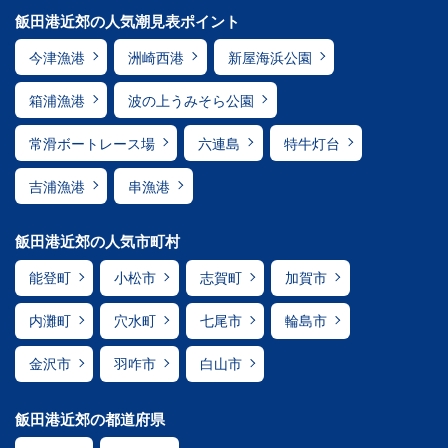
飯田港近郊の人気潮見表ポイント
今津漁港
洲崎西港
新屋海浜公園
箱浦漁港
波の上うみそら公園
常滑ボートレース場
六連島
特牛灯台
吉浦漁港
串漁港
飯田港近郊の人気市町村
能登町
小松市
志賀町
加賀市
内灘町
穴水町
七尾市
輪島市
金沢市
羽咋市
白山市
飯田港近郊の都道府県