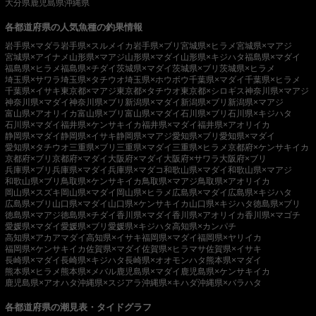
大分県
鹿児島県
沖縄県
各都道府県の人気魚種の釣果情報
岩手県×マダラ
岩手県×スルメイカ
岩手県×ブリ
宮城県×ヒラメ
宮城県×マアジ
宮城県×アイナメ
山形県×マアジ
山形県×マダイ
山形県×キジハタ
福島県×マダイ
福島県×ヒラメ
福島県×チダイ
茨城県×マダイ
茨城県×ブリ
茨城県×ヒラメ
埼玉県×サワラ
埼玉県×タチウオ
埼玉県×ホウボウ
千葉県×マダイ
千葉県×ヒラメ
千葉県×イサキ
東京都×マアジ
東京都×タチウオ
東京都×シロギス
神奈川県×マアジ
神奈川県×マダイ
神奈川県×ブリ
新潟県×マダイ
新潟県×ブリ
新潟県×マアジ
富山県×アオリイカ
富山県×ブリ
富山県×マダイ
石川県×ブリ
石川県×キジハタ
石川県×マダイ
福井県×ケンサキイカ
福井県×マダイ
福井県×アオリイカ
静岡県×マダイ
静岡県×イサキ
静岡県×マアジ
愛知県×ブリ
愛知県×マダイ
愛知県×タチウオ
三重県×ブリ
三重県×マダイ
三重県×ヒラメ
京都府×ケンサキイカ
京都府×ブリ
京都府×マダイ
大阪府×マダイ
大阪府×サワラ
大阪府×ブリ
兵庫県×ブリ
兵庫県×マダイ
兵庫県×マダコ
和歌山県×マダイ
和歌山県×マアジ
和歌山県×ブリ
鳥取県×ケンサキイカ
鳥取県×マアジ
鳥取県×アオリイカ
岡山県×スズキ
岡山県×マダイ
岡山県×ヒラメ
広島県×マダイ
広島県×キジハタ
広島県×ブリ
山口県×マダイ
山口県×ケンサキイカ
山口県×キジハタ
徳島県×ブリ
徳島県×マアジ
徳島県×チダイ
香川県×マダイ
香川県×アオリイカ
香川県×マゴチ
愛媛県×マダイ
愛媛県×ブリ
愛媛県×キジハタ
高知県×カンパチ
高知県×アカアマダイ
高知県×イサキ
福岡県×マダイ
福岡県×ヤリイカ
福岡県×ケンサキイカ
佐賀県×マダイ
佐賀県×ヒラマサ
佐賀県×イサキ
長崎県×マダイ
長崎県×キジハタ
長崎県×オオモンハタ
熊本県×マダイ
熊本県×ヒラメ
熊本県×メバル
鹿児島県×マダイ
鹿児島県×ケンサキイカ
鹿児島県×アオハタ
沖縄県×スジアラ
沖縄県×キハダ
沖縄県×バラハタ
各都道府県の潮見表・タイドグラフ