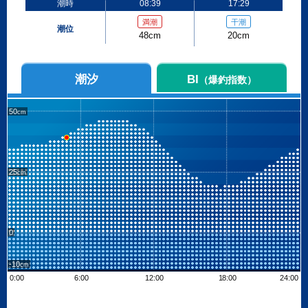
潮時
08:39
17:29
満潮
干潮
潮位
48cm
20cm
潮汐
BI
（爆釣指数）
50
25
0
-10
0:00
6:00
12:00
18:00
24:00
Leaflet
| ©
OpenStreetMap contributors