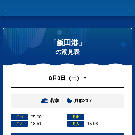
「飯田港」
の潮見表
若潮
月齢24.7
05:00
日出
月出
18:51
15:06
日入
月入