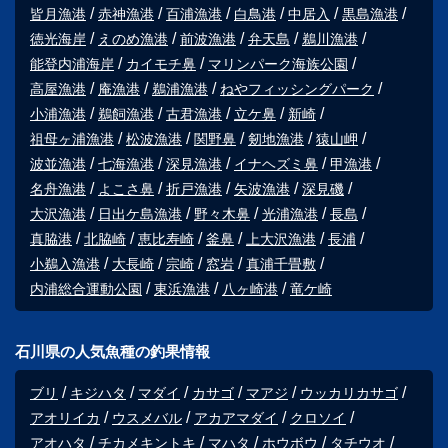
皆月漁港
赤神漁港
百浦漁港
白鳥港
中居入
黒島漁港
徳光海岸
えのめ漁港
前波漁港
弁天島
鵜川漁港
能登内浦海岸
カイモチ鼻
マリンパーク海族公園
高屋漁港
庵漁港
鵜浦漁港
ねやフィッシングパーク
小浦漁港
鵜飼漁港
古君漁港
立ケ鼻
新崎
祖母ヶ浦漁港
松波漁港
関野鼻
剱地漁港
猿山岬
波並漁港
七海漁港
深見漁港
イナヘズミ鼻
甲漁港
名舟漁港
よこさ鼻
折戸漁港
矢波漁港
深見磯
大沢漁港
日出ケ島漁港
野々木鼻
光浦漁港
長島
真脇港
北脇崎
恵比寿崎
釜鼻
上大沢漁港
長浦
小鵜入漁港
大長崎
宗崎
窓岩
真浦千畳敷
内浦総合運動公園
東浜漁港
八ヶ崎港
竜ケ崎
石川県の人気魚種の釣果情報
ブリ
キジハタ
マダイ
カサゴ
マアジ
ウッカリカサゴ
アオリイカ
ウスメバル
アカアマダイ
クロソイ
アオハタ
チカメキントキ
マハタ
ホウボウ
タチウオ