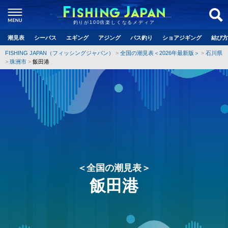
釣りが100倍楽しくなるメディア
潮見表
シーバス
エギング
アジング
バス釣り
ショアジギング
結び方
FISHING JAPAN（フィッシングジャパン）
全国の潮見表＜2026年最新版＞
石川県
珠洲市
飯田港
＜全国の潮見表＞
飯田港