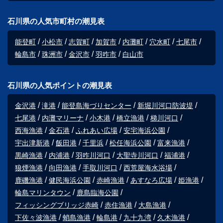
石川県の人気市町村の潮見表
能登町
小松市
志賀町
加賀市
内灘町
穴水町
七尾市
輪島市
珠洲市
金沢市
羽咋市
白山市
石川県の人気ポイントの潮見表
金沢港
滝港
能登島海づりセンター
新堀川河口防波堤
七尾港
内灘マリーナ
小木港
橋立漁港
梯川河口
西海漁港
金石港
ふれあい広場
安宅海浜公園
宇出津新港
飯田港
千里浜
松任海浜公園
富来漁港
黒崎漁港
内浦港
羽咋川河口
大聖寺川河口
福浦港
狼煙漁港
向田漁港
手取川河口
西荒屋海水浴場
鹿磯漁港
健民海浜公園
赤崎漁港
あすなろ広場
姫漁港
輪島マリンタウン
鹿島臨海公園
フィッシングブリッジ赤崎
赤住漁港
大島漁港
下佐々波漁港
蛸島漁港
輪島港
九十九湾
久木漁港