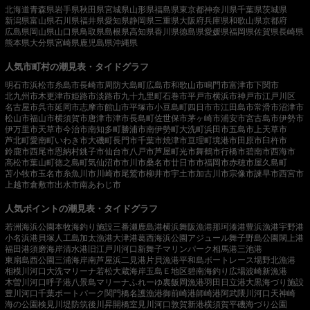
北海道
青森県
岩手県
秋田県
宮城県
山形県
福島県
東京都
神奈川県
千葉県
茨城県
新潟県
富山県
石川県
福井県
愛知県
静岡県
三重県
大阪府
兵庫県
和歌山県
京都府
広島県
岡山県
山口県
鳥取県
島根県
高知県
香川県
徳島県
愛媛県
福岡県
佐賀県
長崎県
熊本県
大分県
宮崎県
鹿児島県
沖縄県
人気市町村の潮見表・タイドグラフ
明石市
浜松市
糸島市
長崎市
周防大島町
広島市
和歌山市
鳴門市
富津市
下関市
北九州市
木更津市
姫路市
淡路市
九十九里町
石巻市
平戸市
横浜市
神戸市
江戸川区
名古屋市
呉市
延岡市
志摩市
館山市
平塚市
小豆島町
四日市市
江田島市
常滑市
沼津市
松山市
福山市
横須賀市
唐津市
津市
長島町
佐世保市
茅ヶ崎市
浦安市
宮古島市
伊勢市
伊万里市
天草市
今治市
南知多町
勝浦市
南伊勢町
大洗町
浜田市
五島市
上天草市
芦北町
愛南町
いわき市
大磯町
長門市
千葉市
焼津市
亘理町
境港市
田原市
臼杵市
鈴鹿市
西尾市
恩納村
銚子市
仙台市
八戸市
芦屋町
光市
舞鶴市
行橋市
碧南市
西海市
高松市
葉山町
徳之島町
気仙沼市
市川市
桑名市
廿日市市
福岡市
赤穂市
屋久島町
苫小牧市
玉名市
糸魚川市
川崎市
尾鷲市
柳井市
宇土市
加古川市
宗像市
諫早市
西宮市
上越市
倉敷市
出水市
南あわじ市
人気ポイントの潮見表・タイドグラフ
若洲海浜公園
本牧海釣り施設
三番瀬
鹿島港
横浜
舞阪漁港
那珂湊港
豊浜漁港
宇野港
小名浜港
貝塚人工島
加太漁港
大津港
葛西海浜公園
アジュール舞子
野島公園
閖上港
福田港
須磨海岸
清水港
旧江戸川河口
新舞子マリンパーク
相馬港
三池港
東扇島西公園
三浦海岸
南芦屋浜
二見港
片貝漁港
平和島ボートレース場
野北漁港
相模川河口
大洗マリーナ
若松
大蔵海岸
玉島Ｅ地区
碧南海釣り広場
波崎新漁港
木曽川河口
呼子港
八景島マリーナ
ふれーゆ裏
飯岡漁港
羽田
日立港
大黒海づり施設
豊川河口
千葉ポートパーク
関門橋
名護漁港
御前崎港
師崎港
阿武隈川河口
天神崎
海の公園
検見川堤防
筑後川昇開橋
室見川河口
敦賀新港
横須賀
平磯海づり公園