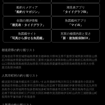
船釣りメディア
潮見表アプリ
「船釣りマガジン」
「タイドグラフBI」
全国の潮汐情報
魚図鑑AIアプリ
「潮見表・タイドグラフ」
「マイAI」
魚図鑑サイト
充実の補償内容と安さ
「写真から探せる魚図鑑」
「新・遊漁船保険DX」
都道府県の釣り船リスト
北海道
岩手県
宮城県
福島県
東京都
神奈川県
埼玉県
千葉県
茨城県
新潟県
富山県
石川県
福井県
愛知県
静岡県
三重県
大阪府
兵庫県
和歌山県
京都府
広島県
岡山県
山口県
鳥取県
島根県
高知県
香川県
徳島県
愛媛県
福岡県
長崎県
熊本県
大分県
鹿児島県
沖縄県
人気市町村の釣り船リスト
横須賀市
宗像市
横浜市
三浦市
いすみ市
鹿嶋市
鴨川市
日立市
勝浦市
小田原市
南房総市
和歌山市
富津市
沼津市
館山市
足柄下郡真鶴町
伊東市
明石市
北九州市
糸島市
小浜市
福岡市
知多郡南知多町
旭市
鎌倉市
広島市
江東区
熱海市
品川区
足柄下郡湯河原町
江戸川区
大田区
神栖市
賀茂郡南伊豆町
山武市
三浦郡葉山町
長岡市
平塚市
銚子市
境港市
人気港の釣り船リスト