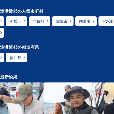
漁港近郊の人気市町村
小松市
志賀町
加賀市
内灘町
穴水町
漁港近郊の都道府県
福井県
最新釣果