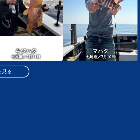
キジハタ
マハタ
七尾港／7月11日
七尾港／7月10日
を見る