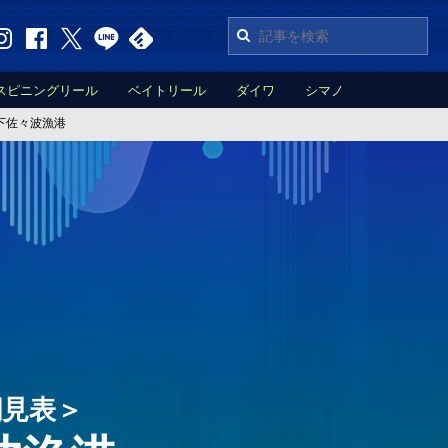
スピニングリール
ベイトリール
ダイワ
シマノ
下佐々波漁港
潮見表＞