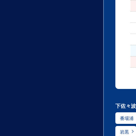
下佐々波
番場浦
岩黒