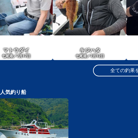
マトウダイ
キジハタ
七尾港／7月17日
七尾港／7月12日
全ての釣果
人気釣り船