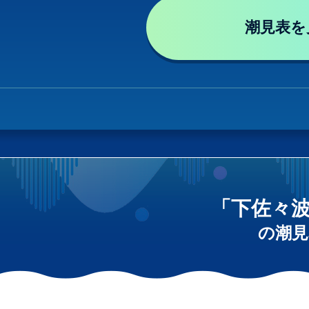
潮見表を
「下佐々
の潮見