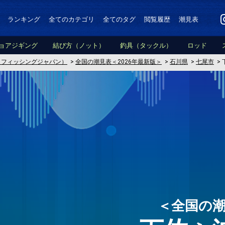
ランキング
全てのカテゴリ
全てのタグ
閲覧履歴
潮見表
ョアジギング
結び方（ノット）
釣具（タックル）
ロッド
PAN（フィッシングジャパン）
>
全国の潮見表＜2026年最新版＞
>
石川県
>
七尾市
>
＜全国の