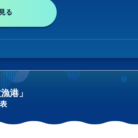
見る
波漁港」
表