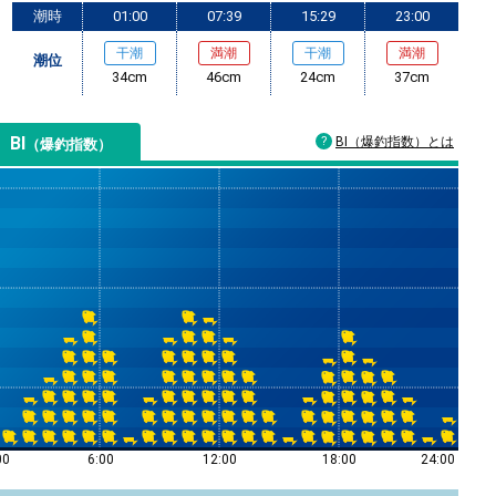
潮時
01:00
07:39
15:29
23:00
干潮
満潮
干潮
満潮
潮位
34cm
46cm
24cm
37cm
BI
BI（爆釣指数）とは
（爆釣指数）
00
6:00
12:00
18:00
24:00