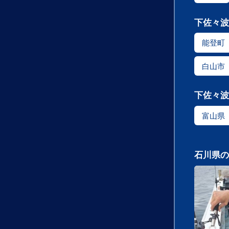
下佐々波
能登町
白山市
下佐々波
富山県
石川県の