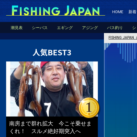
HOME
新着
潮見表
シーバス
エギング
アジング
バス釣り
シ
FISHING JA
人気BEST3
南房まで群れ拡大 今こそ乗せま
くれ！ スルメ絶好期突入へ