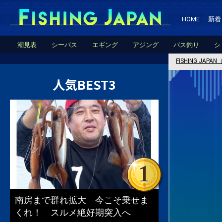
HOME
新着
潮見表
シーバス
エギング
アジング
バス釣り
シ
FISHING JA
人気BEST3
南房まで群れ拡大 今こそ乗せま
くれ！ スルメ絶好期突入へ