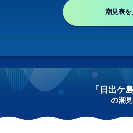
潮見表を
「日出ケ
の潮見