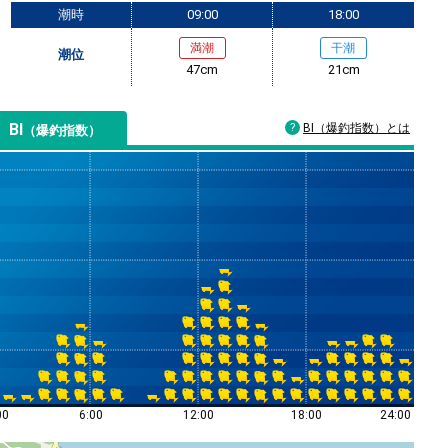
潮時
09:00
18:00
満潮
干潮
潮位
47cm
21cm
BI
BI（爆釣指数）とは
（爆釣指数）
00
6:00
12:00
18:00
24:00