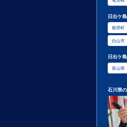
竜宮崎
日出ケ島
能登町
白山市
日出ケ島
富山県
石川県の