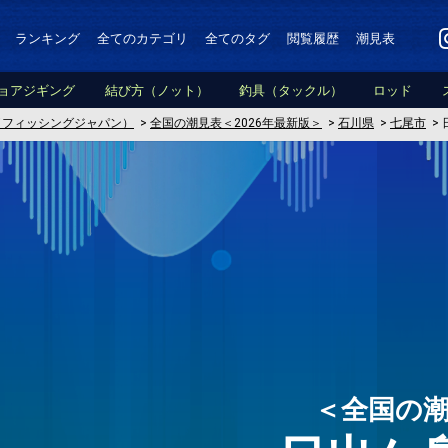
ランキング
全てのカテゴリ
全てのタグ
閲覧履歴
潮見表
ョアジギング
結び方（ノット）
釣具（タックル）
ロッド
PAN（フィッシングジャパン）
>
全国の潮見表＜2026年最新版＞
>
石川県
>
七尾市
>
＜全国の