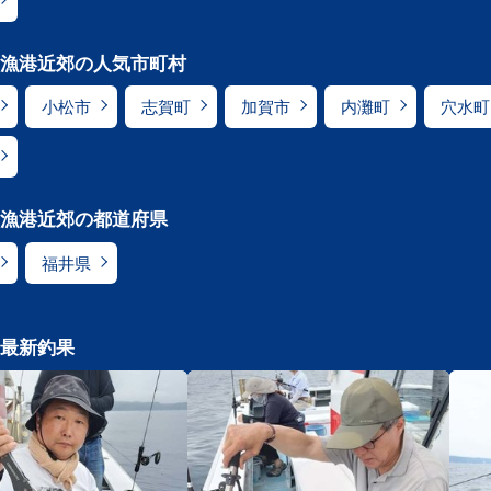
漁港近郊の人気市町村
小松市
志賀町
加賀市
内灘町
穴水町
漁港近郊の都道府県
福井県
最新釣果