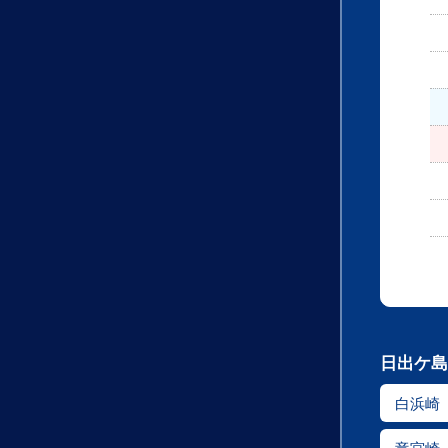
日出ケ島
白浜崎