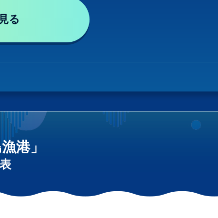
見る
島漁港」
表