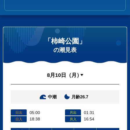
「柿崎公園」
の潮見表
中潮
月齢26.7
05:00
01:31
日出
月出
18:38
16:54
日入
月入