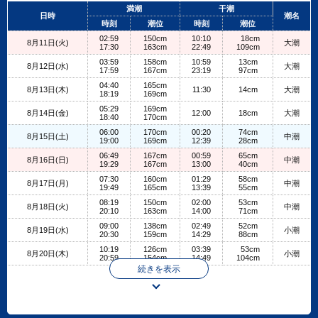
+
満潮
干潮
日時
潮名
−
時刻
潮位
時刻
潮位
02:59
150cm
10:10
18cm
8月11日(火)
大潮
17:30
163cm
22:49
109cm
03:59
158cm
10:59
13cm
8月12日(水)
大潮
17:59
167cm
23:19
97cm
04:40
165cm
8月13日(木)
11:30
14cm
大潮
18:19
169cm
05:29
169cm
8月14日(金)
12:00
18cm
大潮
18:40
170cm
06:00
170cm
00:20
74cm
8月15日(土)
中潮
19:00
169cm
12:39
28cm
06:49
167cm
00:59
65cm
8月16日(日)
中潮
19:29
167cm
13:00
40cm
07:30
160cm
01:29
58cm
8月17日(月)
中潮
19:49
165cm
13:39
55cm
08:19
150cm
02:00
53cm
8月18日(火)
中潮
20:10
163cm
14:00
71cm
09:00
138cm
02:49
52cm
8月19日(水)
小潮
20:30
159cm
14:29
88cm
10:19
126cm
03:39
53cm
8月20日(木)
小潮
20:59
154cm
14:49
104cm
続きを表示