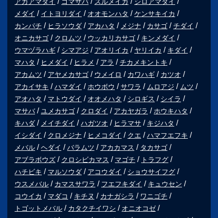
アカアマダイ
ゴマサバ
スルメイカ
シロアマダイ
メダイ
イトヨリダイ
オオモンハタ
ケンサキイカ
カンパチ
ヒラソウダ
アカハタ
メジナ
カサゴ
チダイ
オニカサゴ
クロムツ
ウッカリカサゴ
キンメダイ
ウマヅラハギ
シマアジ
アオリイカ
ヤリイカ
キダイ
マハタ
ヒメダイ
ヒラメ
アラ
チカメキントキ
アカムツ
アヤメカサゴ
ウメイロ
カワハギ
カツオ
アカイサキ
ハマダイ
ホウボウ
サワラ
ムロアジ
ムツ
アオハタ
マトウダイ
オオメハタ
シロギス
シイラ
マサバ
ユメカサゴ
クロダイ
アカヤガラ
ホウキハタ
キハダ
メイチダイ
ハガツオ
ヒラマサ
キジハタ
イシダイ
クロメジナ
ヒメコダイ
クエ
ハマフエフキ
メバル
ヘダイ
バラムツ
アカカマス
タカサゴ
アブラボウズ
クロシビカマス
マゴチ
トラフグ
ハチビキ
マルソウダ
アコウダイ
ショウサイフグ
ウスメバル
カマスサワラ
フエフキダイ
キュウセン
コウイカ
マダコ
キチヌ
カナガシラ
ワニゴチ
トゴットメバル
カタクチイワシ
オニオコゼ