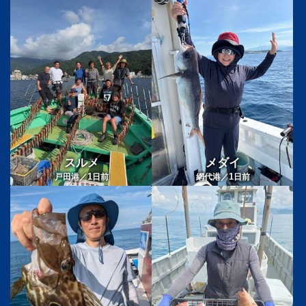
スルメ
メダイ
1
1
戸田港／
日前
網代港／
日前