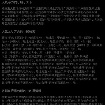
人気港の釣り船リスト
神湊港
大原港
鐘崎漁港
間口漁港
鹿嶋旧港
金沢漁港
久慈漁港
小田原新港
飯岡漁港
真鶴港
腰越漁港
鹿嶋新港
上総湊港
加太港
手石港
岐志漁港
佐島港
明石港
走水港
宇佐美港
松輪江奈漁港
福浦港
寺泊港
乙浜漁港
金田漁港
金沢八景平潟
長井新宿港
片貝旧港
市堀川沿い
平潟港
外川漁港
那珂湊港
葉山鐙摺港
大洗港
太海漁港
大井漁港
片名漁港
姪浜漁港
波崎港
西津漁港
人気エリアの釣り船検索
関東×釣り船
関西×釣り船
東海×釣り船
北陸・甲信越×釣り船
中国・四国×釣り船
九州・沖縄×釣り船
北海道・東北×釣り船
三浦半島（神奈川県）×釣り船
相模湾（神奈川県）×釣り船
外房（千葉県）×釣り船
東京湾（神奈川県）×釣り船
駿河湾・遠州灘（静岡県）×釣り船
伊豆半島（静岡県）×釣り船
南房（千葉県）×釣り船
九十九里・銚子（千葉県）×釣り船
内房（千葉県）×釣り船
東京湾奥（千葉県）×釣り船
神奈川県×釣り船
千葉県×釣り船
静岡県×釣り船
福岡県×釣り船
茨城県×釣り船
東京都×釣り船
和歌山県×釣り船
福井県×釣り船
兵庫県×釣り船
愛知県×釣り船
広島県×釣り船
新潟県×釣り船
大阪府×釣り船
沖縄県×釣り船
京都府×釣り船
宮城県×釣り船
三重県×釣り船
鳥取県×釣り船
北海道 ×釣り船
山口県×釣り船
埼玉県×釣り船
岡山県×釣り船
愛媛県×釣り船
高知県×釣り船
熊本県×釣り船
徳島県×釣り船
鹿児島県×釣り船
長崎県×釣り船
富山県×釣り船
岩手県×釣り船
福島県×釣り船
島根県×釣り船
香川県×釣り船
大分県×釣り船
石川県×釣り船
各都道府県の船釣り釣果情報
北海道
岩手県
宮城県
山形県
福島県
東京都
神奈川県
埼玉県
千葉県
茨城県
新潟県
富山県
石川県
福井県
愛知県
静岡県
三重県
大阪府
兵庫県
和歌山県
京都府
広島県
岡山県
山口県
鳥取県
島根県
高知県
香川県
徳島県
愛媛県
福岡県
佐賀県
長崎県
熊本県