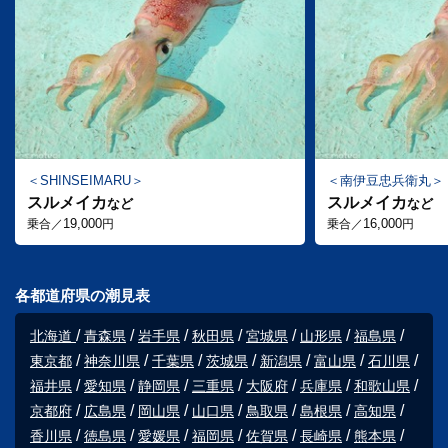
SHINSEIMARU
南伊豆忠兵衛丸
スルメイカ
スルメイカ
など
など
19,000
16,000
乗合／
円
乗合／
円
各都道府県の潮見表
北海道
青森県
岩手県
秋田県
宮城県
山形県
福島県
東京都
神奈川県
千葉県
茨城県
新潟県
富山県
石川県
福井県
愛知県
静岡県
三重県
大阪府
兵庫県
和歌山県
京都府
広島県
岡山県
山口県
鳥取県
島根県
高知県
香川県
徳島県
愛媛県
福岡県
佐賀県
長崎県
熊本県