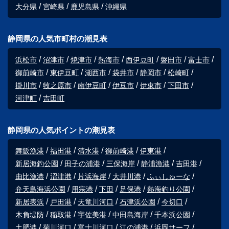
大分県
宮崎県
鹿児島県
沖縄県
静岡県の人気市町村の潮見表
浜松市
沼津市
焼津市
熱海市
西伊豆町
磐田市
富士市
御前崎市
東伊豆町
湖西市
袋井市
静岡市
松崎町
掛川市
牧之原市
南伊豆町
伊豆市
伊東市
下田市
河津町
吉田町
静岡県の人気ポイントの潮見表
舞阪漁港
福田港
清水港
御前崎港
伊東港
新居海釣公園
田子の浦港
三保海岸
静浦漁港
吉田港
由比漁港
沼津港
片浜海岸
大井川港
ふぃしゅーな
弁天島海浜公園
用宗港
下田
足保港
熱海釣り公園
新居表浜
戸田港
天竜川河口
石津浜公園
今切口
木負堤防
稲取港
宇佐美港
中田島海岸
千本浜公園
土肥港
菊川河口
富士川河口
江の浦港
浜岡サーフ