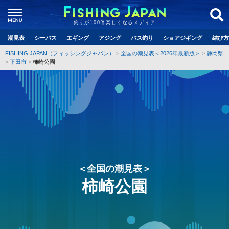
釣りが100倍楽しくなるメディア
潮見表
シーバス
エギング
アジング
バス釣り
ショアジギング
結び方
FISHING JAPAN（フィッシングジャパン）
全国の潮見表＜2026年最新版＞
静岡県
下田市
柿崎公園
＜全国の潮見表＞
柿崎公園