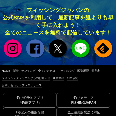
フィッシングジャパンの
公式SNSを利用して、最新記事を誰よりも早
く手に入れよう！
全てのニュースを無料で配信しています！
HOME
新着
ランキング
全てのカテゴリ
全てのタグ
閲覧履歴
潮見表
フィッシングジャパンからのお知らせ
運営会社
利用規約
お問い合わせ・プレスリリース
釣り船予約アプリ
釣りメディア
「釣割アプリ」
「FISHINGJAPAN」
1秒記入の乗船名簿
改正遊漁船業法に対応