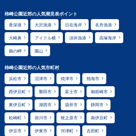
柿崎公園近郊の人気潮見表ポイント
香深港
大沢漁港
日在海岸
名舟漁港
大崎鼻
アイクル横
須井漁港
高塚海岸
鵜の岬
園山
柿崎公園近郊の人気市町村
浜松市
沼津市
焼津市
熱海市
西伊豆町
磐田市
富士市
御前崎市
東伊豆町
湖西市
袋井市
静岡市
松崎町
掛川市
牧之原市
南伊豆町
伊豆市
伊東市
河津町
吉田町