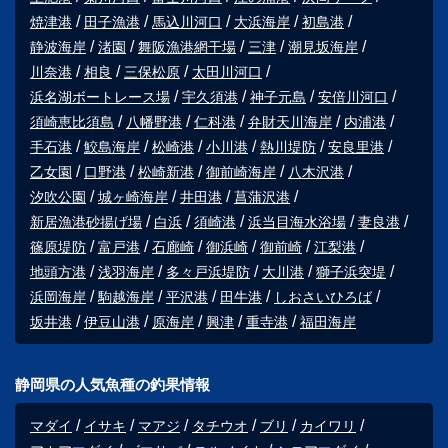
焼津港
田子漁港
馬込川河口
大浜海岸
初島港
静波海岸
渚園
舞阪漁港網干場
三津
潮見坂海岸
川奈港
相良
三保松原
太田川河口
浜名湖ボートレース場
宇久須港
神子元島
安倍川河口
須崎恵比須島
八幡野港
仁科港
弁財天川海岸
内浦港
手石港
鮫島海岸
松崎港
小川港
熱川堤防
安良里港
乙女園
口野港
松崎新港
御前崎海岸
八木沢港
汐吹公園
城ヶ崎海岸
井田港
菖蒲沢港
新居漁港砂揚げ場
白浜
須崎港
浜当目海水浴場
妻良港
篠原堤防
富戸港
石廊崎
御浜崎
御前崎
江梨港
地頭方港
浅羽海岸
多々戸浜堤防
大川港
獅子浜突堤
浜岡海岸
駒越海岸
平沢港
田牛港
しおさいひろば
坂井港
伊豆山港
原海岸
興津
重寺港
福田海岸
静岡県の人気魚種の釣果情報
マダイ
イサキ
マアジ
タチウオ
ブリ
カイワリ