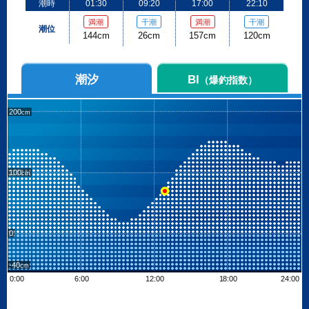
潮時
01:30
09:20
17:00
22:10
満潮
干潮
満潮
干潮
潮位
144cm
26cm
157cm
120cm
潮汐
BI
（爆釣指数）
200
100
0
-40
0:00
6:00
12:00
18:00
24:00
Leaflet
| ©
OpenStreetMap contributors