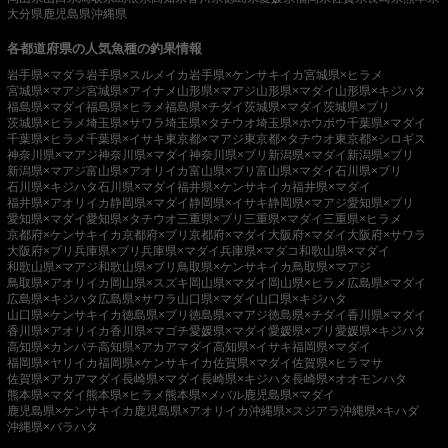
大分県
鹿児島県
沖縄県
各都道府県の人気魚種の釣果情報
岩手県×マダラ
岩手県×スルメイカ
岩手県×ケンサキイカ
宮城県×ヒラメ
宮城県×マアジ
宮城県×アイナメ
山形県×マアジ
山形県×マダイ
山形県×キジハタ
福島県×マダイ
福島県×ヒラメ
福島県×チダイ
茨城県×マダイ
茨城県×ブリ
茨城県×ヒラメ
埼玉県×サワラ
埼玉県×タチウオ
埼玉県×ホウボウ
千葉県×マダイ
千葉県×ヒラメ
千葉県×イサキ
東京都×マアジ
東京都×タチウオ
東京都×シロギス
神奈川県×マアジ
神奈川県×マダイ
神奈川県×ブリ
新潟県×マダイ
新潟県×ブリ
新潟県×マアジ
富山県×アオリイカ
富山県×ブリ
富山県×マダイ
石川県×ブリ
石川県×キジハタ
石川県×マダイ
福井県×ケンサキイカ
福井県×マダイ
福井県×アオリイカ
静岡県×マダイ
静岡県×イサキ
静岡県×マアジ
愛知県×ブリ
愛知県×マダイ
愛知県×タチウオ
三重県×ブリ
三重県×マダイ
三重県×ヒラメ
京都府×ケンサキイカ
京都府×ブリ
京都府×マダイ
大阪府×マダイ
大阪府×サワラ
大阪府×ブリ
兵庫県×ブリ
兵庫県×マダイ
兵庫県×マダコ
和歌山県×マダイ
和歌山県×マアジ
和歌山県×ブリ
鳥取県×ケンサキイカ
鳥取県×マアジ
鳥取県×アオリイカ
岡山県×スズキ
岡山県×マダイ
岡山県×ヒラメ
広島県×マダイ
広島県×キジハタ
広島県×サワラ
山口県×マダイ
山口県×キジハタ
山口県×ケンサキイカ
徳島県×ブリ
徳島県×マアジ
徳島県×チダイ
香川県×マダイ
香川県×アオリイカ
香川県×マゴチ
愛媛県×マダイ
愛媛県×ブリ
愛媛県×キジハタ
高知県×カンパチ
高知県×アカアマダイ
高知県×イサキ
福岡県×マダイ
福岡県×ヤリイカ
福岡県×ケンサキイカ
佐賀県×マダイ
佐賀県×ヒラマサ
佐賀県×アカアマダイ
長崎県×マダイ
長崎県×キジハタ
長崎県×オオモンハタ
熊本県×マダイ
熊本県×ヒラメ
熊本県×メバル
鹿児島県×マダイ
鹿児島県×ケンサキイカ
鹿児島県×アオリイカ
沖縄県×スジアラ
沖縄県×キハダ
沖縄県×バラハタ