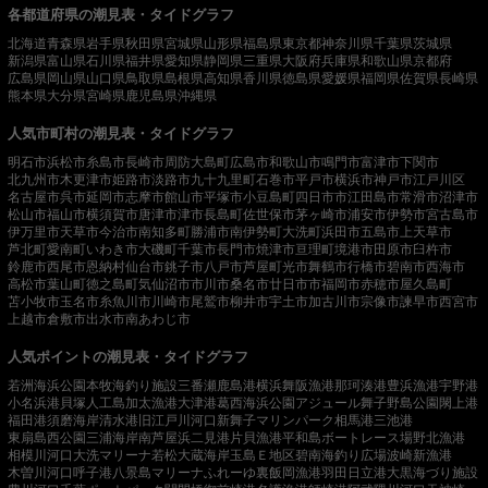
各都道府県の潮見表・タイドグラフ
北海道
青森県
岩手県
秋田県
宮城県
山形県
福島県
東京都
神奈川県
千葉県
茨城県
新潟県
富山県
石川県
福井県
愛知県
静岡県
三重県
大阪府
兵庫県
和歌山県
京都府
広島県
岡山県
山口県
鳥取県
島根県
高知県
香川県
徳島県
愛媛県
福岡県
佐賀県
長崎県
熊本県
大分県
宮崎県
鹿児島県
沖縄県
人気市町村の潮見表・タイドグラフ
明石市
浜松市
糸島市
長崎市
周防大島町
広島市
和歌山市
鳴門市
富津市
下関市
北九州市
木更津市
姫路市
淡路市
九十九里町
石巻市
平戸市
横浜市
神戸市
江戸川区
名古屋市
呉市
延岡市
志摩市
館山市
平塚市
小豆島町
四日市市
江田島市
常滑市
沼津市
松山市
福山市
横須賀市
唐津市
津市
長島町
佐世保市
茅ヶ崎市
浦安市
伊勢市
宮古島市
伊万里市
天草市
今治市
南知多町
勝浦市
南伊勢町
大洗町
浜田市
五島市
上天草市
芦北町
愛南町
いわき市
大磯町
千葉市
長門市
焼津市
亘理町
境港市
田原市
臼杵市
鈴鹿市
西尾市
恩納村
仙台市
銚子市
八戸市
芦屋町
光市
舞鶴市
行橋市
碧南市
西海市
高松市
葉山町
徳之島町
気仙沼市
市川市
桑名市
廿日市市
福岡市
赤穂市
屋久島町
苫小牧市
玉名市
糸魚川市
川崎市
尾鷲市
柳井市
宇土市
加古川市
宗像市
諫早市
西宮市
上越市
倉敷市
出水市
南あわじ市
人気ポイントの潮見表・タイドグラフ
若洲海浜公園
本牧海釣り施設
三番瀬
鹿島港
横浜
舞阪漁港
那珂湊港
豊浜漁港
宇野港
小名浜港
貝塚人工島
加太漁港
大津港
葛西海浜公園
アジュール舞子
野島公園
閖上港
福田港
須磨海岸
清水港
旧江戸川河口
新舞子マリンパーク
相馬港
三池港
東扇島西公園
三浦海岸
南芦屋浜
二見港
片貝漁港
平和島ボートレース場
野北漁港
相模川河口
大洗マリーナ
若松
大蔵海岸
玉島Ｅ地区
碧南海釣り広場
波崎新漁港
木曽川河口
呼子港
八景島マリーナ
ふれーゆ裏
飯岡漁港
羽田
日立港
大黒海づり施設