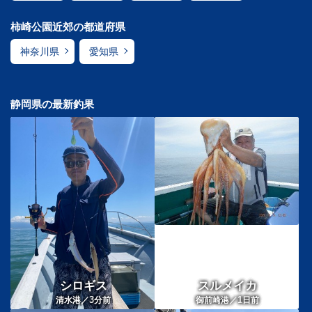
柿崎公園近郊の都道府県
神奈川県
愛知県
静岡県の最新釣果
シロギス
スルメイカ
3
1
清水港／
分前
御前崎港／
日前