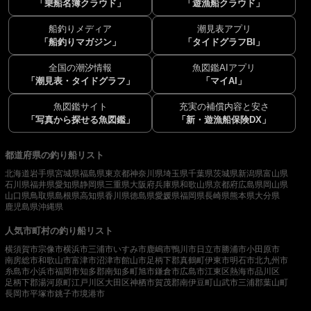
「乗船名簿クラウド」
「遊漁船クラウド」
船釣りメディア
潮見表アプリ
「船釣りマガジン」
「タイドグラフBI」
全国の潮汐情報
魚図鑑AIアプリ
「潮見表・タイドグラフ」
「マイAI」
魚図鑑サイト
充実の補償内容と安さ
「写真から探せる魚図鑑」
「新・遊漁船保険DX」
都道府県の釣り船リスト
北海道
岩手県
宮城県
福島県
東京都
神奈川県
埼玉県
千葉県
茨城県
新潟県
富山県
石川県
福井県
愛知県
静岡県
三重県
大阪府
兵庫県
和歌山県
京都府
広島県
岡山県
山口県
鳥取県
島根県
高知県
香川県
徳島県
愛媛県
福岡県
長崎県
熊本県
大分県
鹿児島県
沖縄県
人気市町村の釣り船リスト
横須賀市
宗像市
横浜市
三浦市
いすみ市
鹿嶋市
鴨川市
日立市
勝浦市
小田原市
南房総市
和歌山市
富津市
沼津市
館山市
足柄下郡真鶴町
伊東市
明石市
北九州市
糸島市
小浜市
福岡市
知多郡南知多町
旭市
鎌倉市
広島市
江東区
熱海市
品川区
足柄下郡湯河原町
江戸川区
大田区
神栖市
賀茂郡南伊豆町
山武市
三浦郡葉山町
長岡市
平塚市
銚子市
境港市