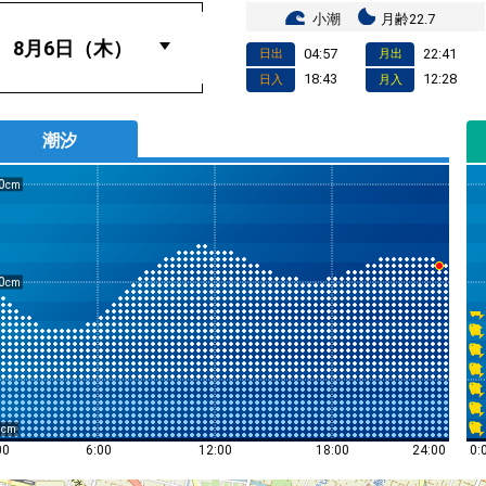
小潮
月齢22.7
04:57
22:41
日出
月出
18:43
12:28
日入
月入
潮汐
0
0
0
0:
00
6:00
12:00
18:00
24:00