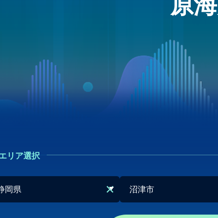
原海
エリア選択