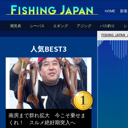
HOME
新着
潮見表
シーバス
エギング
アジング
バス釣り
シ
FISHING JA
人気BEST3
南房まで群れ拡大 今こそ乗せま
くれ！ スルメ絶好期突入へ