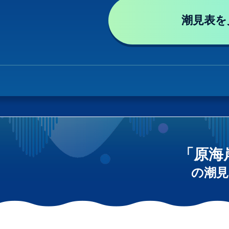
潮見表を
「原海
の潮見